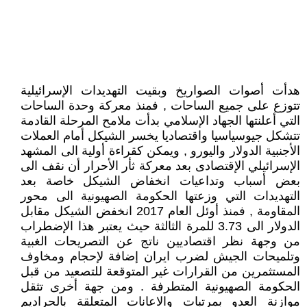
هدأت أصوات الصواريخ وبقيت التهديدات الإسرائيلية
تتوزع على جميع الساحات , فمنذ معركة وحدة الساحات
التي أعلنتها الجهاد الإسلامي بدأت ملامح المرحلة القادمة
تتشكل جيوسياسيا واقتصاديا يخسر الشيكل أمام العملات
الأجنبية الدولار واليورو , ويمكن كقراءة أولية الى المشهد
الإسرائيلي الإقتصادى بعد معركة ثأر الأحرار أن نقف الى
بعض أسباب وتداعيات انخفاض الشيكل خاصة بعد
التهديدات التي وزعتها الحكومة الصهيونية الى محور
المقاومة , فمنذ أوئل العام 2017 انخفض الشيكل مقابل
الدولار الى 3.73 للمرة الثالثة حيث يعتبر هذا الإضطراب
من وجهة نظر اقتصاديين ناتج عن التصريحات الغبية
وتلميحات الجيش لضرب ايران إضافة لإحجام ومخاوف
المستثمرين من القرارات غير المتوقعة للتصعيد من قبل
الحكومة الصهيونية المتطرفة . ومن جهة أخرى تثقل
موازنة العدو بمرتبات والاعانات المتعلقة بالحراديم