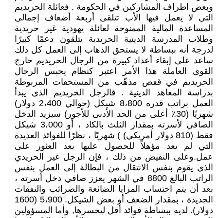
وبعض اطراف المشاركين في الحكومة . فعائلة الحريديم
التي لا يعمل فيها الأب تتلقى أربعة أضعاف إجمالي
المساعدة المالية الممنوحة لعائلة يهودية غير حريدية
وطلاب المدرسة الدينية الحريدية يتلقون دعمًا كبيرًا
لدرجة أنه ببساطة لا يستحق الذهاب إلى العمل كل ذلك
ساعد على إبقاء أعداد كبيرة من الرجال الحريديم خارج
القوى العاملة هذا الأمر اعتبر كنظام يحبس الرجال
الحريديم في قفص مذهّب من المستحقات المربوطة
بدراسة المعاهد الدينية . فالرجل الحريديم الذي يبدأ
العمل براتب قدره 8،800 شيكل (حوالي 2،400 دولار)
شهريًا (30٪ أعلى من الحد الأدنى للأجور) سيزيد الدخل
الصافي لأسرته بمقدار الثلث بالكاد ، أو 3،000 شيكل
فقط (810 دولار أمريكي) ) شهريًا ، نظرًا للفوائد العديدة
التي لم يعد مؤهلاً للحصول عليها بعد العثور على
عمل.وعلى النقيض من ذلك ، فإن الرجل غير الحريدي
الذي يقوم بنفس الانتقال من البطالة إلى العمل بنفس
الراتب البالغ 8800 في الشهر يعزز صافي دخل أسرته ،
بعد أن يتم احتساب المزايا الضائعة والضرائب والنفقات
الجديدة ، بمقدار الضعف أو بعض الشيكل. 5،900 (1600
دولار). لديه ببساطة فوائد أقل ليخسرها, وأما المسؤولين