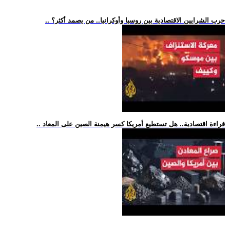
.. حرب الشرايين الاقتصادية بين روسيا وأوكرانيا.. من يصمد أكثر؟
.. قراءة اقتصادية.. هل تستطيع أمريكا كسر هيمنة الصين على المعاد