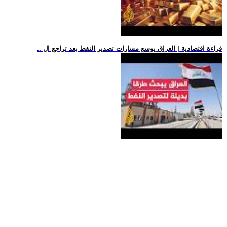
.. قراءة اقتصادية | العراق يوسع مسارات تصدير النفط بعد تراجع ال