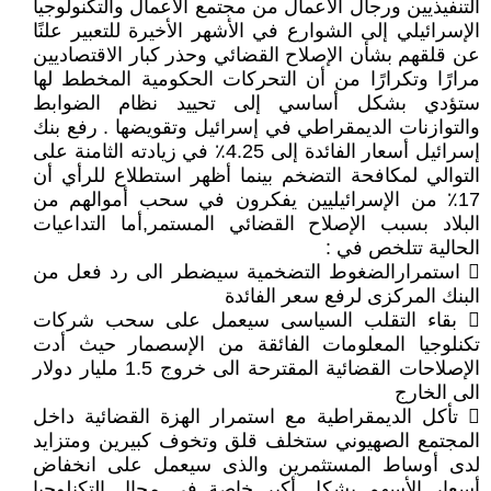
التنفيذيين ورجال الأعمال من مجتمع الأعمال والتكنولوجيا
الإسرائيلي إلى الشوارع في الأشهر الأخيرة للتعبير علنًا
عن قلقهم بشأن الإصلاح القضائي وحذر كبار الاقتصاديين
مرارًا وتكرارًا من أن التحركات الحكومية المخطط لها
ستؤدي بشكل أساسي إلى تحييد نظام الضوابط
والتوازنات الديمقراطي في إسرائيل وتقويضها . رفع بنك
إسرائيل أسعار الفائدة إلى 4.25٪ في زيادته الثامنة على
التوالي لمكافحة التضخم بينما أظهر استطلاع للرأي أن
17٪ من الإسرائيليين يفكرون في سحب أموالهم من
البلاد بسبب الإصلاح القضائي المستمر,أما التداعيات
الحالية تتلخص في :
 استمرارالضغوط التضخمية سيضطر الى رد فعل من
البنك المركزى لرفع سعر الفائدة
 بقاء التقلب السياسى سيعمل على سحب شركات
تكنلوجيا المعلومات الفائقة من الإسصمار حيث أدت
الإصلاحات القضائية المقترحة الى خروج 1.5 مليار دولار
الى الخارج
 تأكل الديمقراطية مع استمرار الهزة القضائية داخل
المجتمع الصهيوني ستخلف قلق وتخوف كبيرين ومتزايد
لدى أوساط المستثمرين والذى سيعمل على انخفاض
أسعار الأسهم بشكل أكبر خاصة في مجال التكنلوجيا