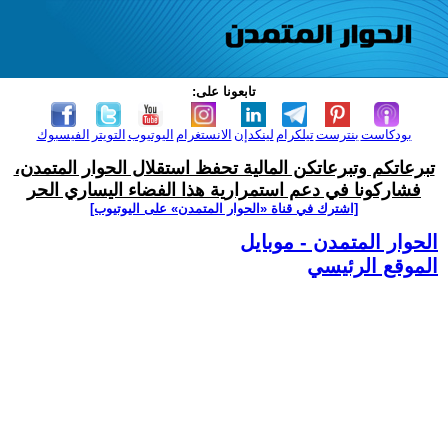
تابعونا على:
بودكاست
بنترست
تيلكرام
لينكدإن
الانستغرام
اليوتيوب
التويتر
الفيسبوك
تبرعاتكم وتبرعاتكن المالية تحفظ استقلال الحوار المتمدن،
فشاركونا في دعم استمرارية هذا الفضاء اليساري الحر
[اشترك في قناة ‫«الحوار المتمدن» على اليوتيوب]
الحوار المتمدن - موبايل
الموقع الرئيسي