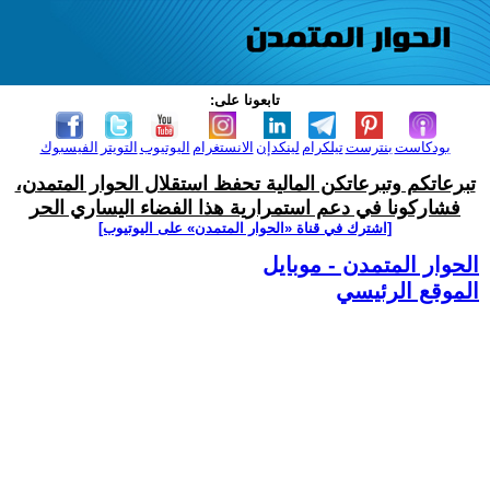
تابعونا على:
بودكاست
بنترست
تيلكرام
لينكدإن
الانستغرام
اليوتيوب
التويتر
الفيسبوك
تبرعاتكم وتبرعاتكن المالية تحفظ استقلال الحوار المتمدن،
فشاركونا في دعم استمرارية هذا الفضاء اليساري الحر
[اشترك في قناة ‫«الحوار المتمدن» على اليوتيوب]
الحوار المتمدن - موبايل
الموقع الرئيسي