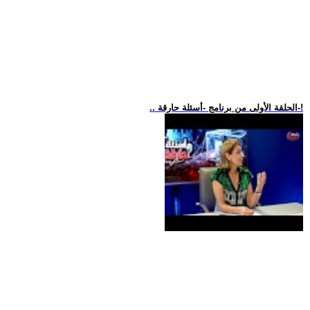
.. الحلقة الأولى من برنامج -أسئلة حارقة-!