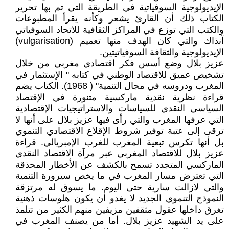
الإيديولوجية السوفياتية في الطريقة التي تم بها تحرير
الكتاب ذلك أن القارئ يشعر وكأنه يقرأ المطبوعات
والكتب التي توزع في المراكز الثقافية للاتحاد السوفياتي
آنذاك والتي كان الهدف منها تعميم (vulgarisation)
الإيديولوجية والثقافة السوفياتيتين.
عزيز بلال وضع أسس فكر اقتصادي مغربي من خلال
تشخيص عميق للاقتصاد الوطني في كتابه " الإستثمار في
المغرب ودروسه في مجال التنمية" ( 1968). الكتاب يضم
قراءة نظرية نقدية ماركسية متنورة في الإقتصاد
السياسي النقدي للسياسات والاستراتيجيات الإقتصادية
التي عرفها المغرب والتي رأى فيها عزيز بلال على أنها لا
ترقى إلى عتبة توفير شروط الإقلاع الاقتصادي التنموي
بل أنها تكرس تبعية المغرب للغرب الإمبريالي. قراءة
عزيز بلال للاقتصاد المغربي عبر مرآة الاقتصاد النقدي
الماركسي المتجدد تسمح بالكشف عن الأخطار المحذقة
التي تعترض مسار المغرب في ما يخص سيرورة التنمية
والتي لازالت سارية حتى اليوم. ما يسوق له مرتزقة
النموذج التنموي الجديد لا يغدو أن يكون هلوسات ذهنية
تغرق داخلها عقول مثقفين مزيفين منهم الكثير من تتلمذ
على يد الشهيد عزيز بلال. أما من يصنف المغرب في