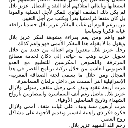
استيعابها وبالتالي امتلاكهم أداة النقد و النضال. عزيز بلال
لم يكن ذلك المثقف الهاوي للفكر لأجل التسلية والمودا
بل كان مثقفا غرامشيا يقرأ ويكتب من أجل التغيير.
من يزعم اليوم أن غياب المفكر عزيز بلال جسديا يرافقه
غيابه فكريا وسياسيا
فهو واهم ومن يقم بقراءة مشوهة لفكر عزيز بلال
ويقول ما لا يقوله هذا المفكر الأممي فهو واهم كذلك.
رحل عزيز بلال مغدورا وتم اغتياله من جديد من خلال
تحويل حزب وهب له حياته، إلى دكان لخدمة مصالح
المرتزقة واللصوص المكرسين للتطبيع مع العدو
الصهيوني الغاشم من خلال تزكية برنامج القصر في هذا
المجال ومن خلال ما يسمى لجنة الصداقة المغربية-
الإسرائيلية التي أسست من داخل برلمان السماسرة.
مرت أربعة عقود ونيف على رحيل مثقف رسولي ولازال
عزيز بلال يناضل رغم أنف السماسرة والمضاربين بأرواح
الشهداء وتاريخ المناضلين الأوفياء.
مرت أربعين سنة ونيف على غياب مثقف أممي ولازال
فكره فكر ذي راهنية لتفسير وتقديم الأجوبة على مشاكل
روح العصر.
رحم الله الشهيد عزيز بلال.