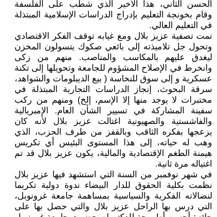
الحسن الثاني، هذا الأخير الذي شطب على الفلسفة
وقام بخونجة التعليم بإدراج الدراسات الإسلامية المبتذلة
في التعليم العالي.
تمت تصفية عزيز بلال ومع غيابه توقف الفكر الاقتصادي
وتحول جل تلاميذته إلى بائعي صكوك يتسولون المخزن
ليغدق عليهم بالمكاسب والمناصب. منهم من زكى
وانخرط في الإصلاح المشؤوم للجامعة وتحويلها إلى تكنة
عسكرية و إلى سوق للنخاسة ( بيع الديبلومات والشواهد،
سرقة البحوث، إنجاز الدراسات التجارية المبتذلة في
مختبرات لا يوجد منها إلا الإسم، إلخ) ومنهم من ركب
سفينة المشاركة في تسيير الشأن العام. الإمبريالية
والفاشستية والصهيونية اغتالت عزيز بلال لأنه كان
يزعجها بفكره الثاقب وبالقفز من طرف الحزب، الذي
وهب له حياته، إلى هذا المستوى البئيس أي تكريس
هيمنة الطغم الإقتصادية والمالية، يكون عزيز بلال قد تم
اغتياله مرة ثانية.
في شهر نوفمبر من السنة التي استشهد فيها عزيز بلال
نظمت بكلية الحقوق للدار البيضاء ندوة دولية تكريما
لنضالاته الفكرية والسياسية بمساهمة جامعة غرونوبل،
التي درس بها الراحل عزيز بلال والتي حصل بها على