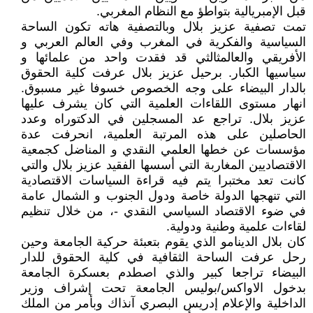
قبل الإمبريالية بتواطؤ مع النظام المغربي.
تمت تصفية عزيز بلال وبالتصفية هاته تكون الساحة
السياسية والفكرية في المغرب وفي العالم العربي و
الأفريقي والعالمثالثي قد فقدت واحد من علمائها و
سياسيها الكبار. برحيل عزيز بلال عرفت كلية الحقوق
بالدار البيضاء على وجه الخصوص خسوفا غير مسبوق.
انهار مستوى اللقاءات العلمية التي كان يشرف عليها
عزيز بلال. تراجع عد المسجلين في الدكتوراه وعدد
الحاصلين على هذه المرتبة العلمية، انحرفت عدة
مؤسسات عن خطها العلمي النقدي و المناضل كجمعية
الاقتصاديين المغاربة التي أسسها الفقيد عزيز بلال والتي
كانت تعد مختبرا يتم فيه قراءة السياسات الاقتصادية
التي تنهجها الدولة خاصة ودول الجنوب و الشمال عامة
في ضوء الاقتصاد السياسي النقدي -، من خلال تنظيم
لقاءات علمية وطنية ودولية.
كان بلال الدينامو الذي يقوم بتعبئة حركية الجامعة وحين
رحل عرفت الساحة الثقافية في كلية الحقوق للدار
البيضاء تراجعا كبير والذي اصطدم بعسكرة الجامعة
بدخول الاواكس/بوليس الجامعة تحت إشراف وزير
الداخلية والإعلام إدريس البصري آنذاك وبأمر من الملك