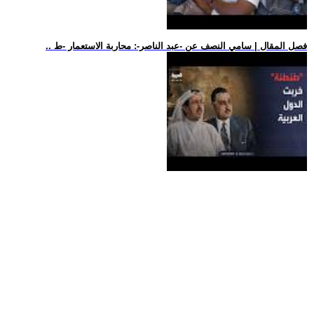
.. فصل المقال | سامي النصف عن -عبد الناصر-: محاربة الاستعمار -ط