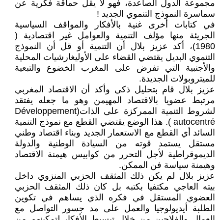
مجموعة الدول الصاعدة، فهو لا يقل حماقة فكرية عن
سماسرة النموذج التنموي الجديد !
في كتابات أخرى غنية بالأفكار والمواقف السياسية
الجريئة منها مؤلف التنمية والعوامل غير اقتصادية (
1980)، أكد عزيز بلال أن التنمية أو قل أن النموذج
التنموي البديل يقتضي القضاء على الأوليغارشيات المحلية
والأجنبية التي تفرض على المغرب الخضوع والتبعية
للميتروبولات الجديدة.
عزيز بلال قام بتحليل ذكي وأكد أن الاقتصاد المغربي
مرتبط عضويا بالاقتصاد المهيمن وهو ما جعله يفتقد
لشروط التنمية الممركزة على الذات(Développement
autocentré ). هذا الوضع يقتضي القطع مع نموذج التنمية
السائد أي القطع مع الاستعمار الجديد وبناء اقتصاد وطني
مستقل يستمد قوته من السيادة الوطنية والدولة
الديموقراطية لأجل التحرر من كوابيس هيمنة الاقتصاد
وهيمنة سياسة فن الممكن.
عزيز بلال لم يكن ذلك المثقف الحزبي المنزوي داخل
بيته العاجي مكتفيا بكتبه بل كان ذلك المثقف الحزبي
العضوي المستقل في فكره الذي يساهم في تكوين
الطلبة أيديولوجيا والعمل على مد جسور التواصل مع
العمال والفلاحين من خلال تبسيط الأفكار لتمكينهم من