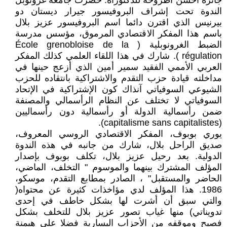
جائزة أحسن أطروحة للدكتوراه. حضرت جامعة غرونوبل
الندوة تحت إشراف البروفيسور جيرار ديستان دو
بيرنيس الذي اقترن دائما اسم البروفيسور عزيز بلال
باسم هذا المفكر الاقتصادي المرموق، مؤسس مدرسة
الضبط الغرونوبلية ( École grenobloise de la
régulation ). شارك في هذا اللقاء العلمي كذلك المفكر
العربي الأممي الفقيد سمير أمين الذي أزعج حينها في
مداخلته قيادة حزب التقدم والاشتراكية بانتقاده للحزب
الشيوعي السوفياتي آنذاك كون الإشتراكية في الإتحاد
السوفياتي لا تختلف عن النظام الرأسمالي والمصنفة
ضمن رأسمالية الدولة أو رأسمالية دون رأسماليين
(capitalisme sans capitalistes).
يوري بوبوف، المفكر الاقتصادي الروسي المعروف،
صديق الراحل بلال، شارك من جانبه في هذه الندوة
الدولية. بعد رحيل عزيز بلال، تكلف بوبوف بإصدار
المؤلف المشترك بينهما والموسوم " التخلف، الماضي،
الحاضر والمستقبل" ، الصادر بمطابع التقدم، موسكو،
1986. هذا المؤلف لدي مؤاخذات كثيرة عن محتواه(
والتي سبق أن أشرت لها بشكل خاطف في إحدى
تدويناتي) منها غياب تصور عزيز بلال للتخلف بشكل
فصيح وموقفه من الأحزاب اليسارية فضلا على هيمنة