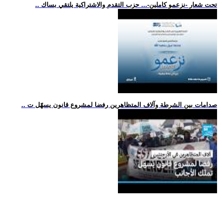
.. تحت شعار -نزعمو كاملين-... حزب التقدم والاشتراكية يلتقي بساك
.. صدامات بين الشرطة وآلاف المتظاهرين رفضا لمشروع قانون يسهّل ت