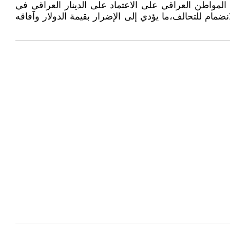
 المواطن العراقي على الاعتماد على الدينار العراقي في
يكس اجتماعها في كيب تاون بجنوب أفريقيا في آب 2023،وقدمت 19 طلباً رسمياً للانضمام للتحالف،ما يؤدي إلى الإضرار بقيمة الدولار وآفاقه