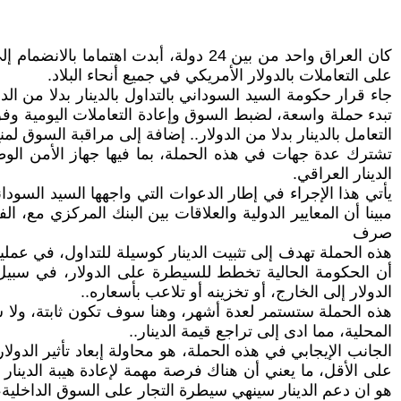
كان العراق واحد من بين 24 دولة، أبدت
على التعاملات بالدولار الأمريكي في جميع أنحاء البلاد.
جاء قرار حكومة السيد السوداني بالتداول بالدينار بدلا من الد
تبدء حملة واسعة، لضبط السوق وإعادة التعاملات اليومية وف
التعامل بالدينار بدلا من الدولار.. إضافة إلى مراقبة السوق 
تشترك عدة جهات في هذه الحملة، بما فيها جهاز الأمن الوط
الدينار العراقي.
‏يأتي هذا الإجراء في إطار الدعوات التي واجهها السيد السودا
مبينا أن المعايير الدولية والعلاقات بين البنك المركزي مع، 
صرف
‏هذه الحملة تهدف إلى تثبيت الدينار كوسيلة للتداول، في عملي
أن الحكومة الحالية تخطط للسيطرة على الدولار، في سبيل تح
الدولار إلى الخارج، أو تخزينه أو تلاعب بأسعاره..
‏هذه الحملة ستستمر لعدة أشهر، وهنا سوف تكون ثابتة، ولا س
المحلية، مما ادى إلى تراجع قيمة الدينار..
‏الجانب الإيجابي في هذه الحملة، هو محاولة إبعاد تأثير الدو
على الأقل، ما يعني أن هناك فرصة مهمة لإعادة هيبة الدينار ا
هو ان دعم الدينار سينهي سيطرة التجار على السوق الداخلية،