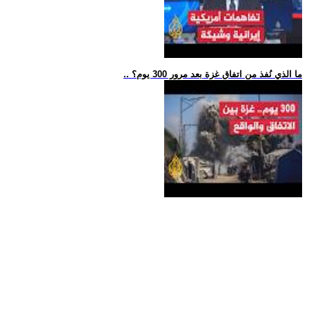
.. ما الذي نُفذ من اتفاق غزة بعد مرور 300 يوم؟