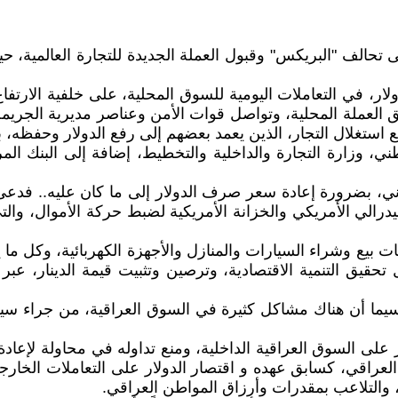
 اهتماما بالانضمام إلى تحالف "البريكس" وقبول العملة الجديدة للتجارة ال
ولار، في التعاملات اليومية للسوق المحلية، على خلفية الارتفاع
ق العملة المحلية، وتواصل قوات الأمن وعناصر مديرية الجريم
لمنع استغلال التجار، الذين يعمد بعضهم إلى رفع الدولار وحفظه
ني، وزارة التجارة والداخلية والتخطيط، إضافة إلى البنك ا
ني، بضرورة إعادة سعر صرف الدولار إلى ما كان عليه.. فدعى ال
الفيدرالي الأمريكي والخزانة الأمريكية لضبط حركة الأموال، وا
ات بيع وشراء السيارات والمنازل والأجهزة الكهربائية، وكل ما
قيق التنمية الاقتصادية، وترصين وتثبيت قيمة الدينار، عبر 
يما أن هناك مشاكل كثيرة في السوق العراقية، من جراء سيطرة
لار على السوق العراقية الداخلية، ومنع تداوله في محاولة لإعا
لعراقي، كسابق عهده و اقتصار الدولار على التعاملات الخارجية
 والتلاعب بمقدرات وأرزاق المواطن العراقي.