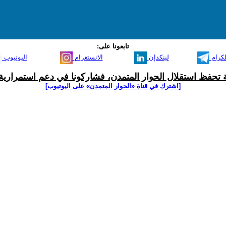
تابعونا على:
لكرام
لينكدإن
الانستغرام
اليوتيوب
ية تحفظ استقلال الحوار المتمدن، فشاركونا في دعم استمرارية 
[اشترك في قناة ‫«الحوار المتمدن» على اليوتيوب]