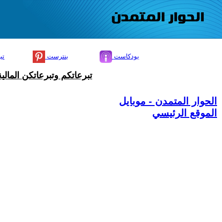
بودكاست
بنترست
تي
تبرعاتكم وتبرعاتكن المال
الحوار المتمدن - موبايل
الموقع الرئيسي