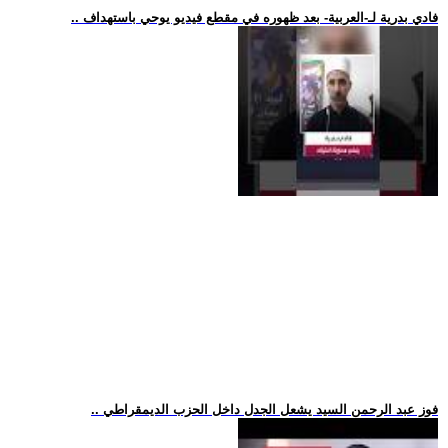
.. فادي بدرية لـ-العربية- بعد ظهوره في مقطع فيديو يوحي باستهداف
.. فوز عبد الرحمن السيد يشعل الجدل داخل الحزب الديمقراطي