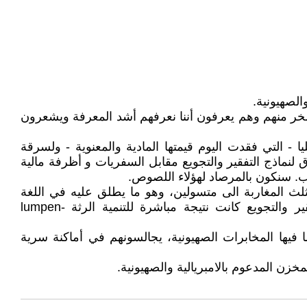
الصهيونية.
خر منهم وهم يعرفون أننا نعرفهم أشد المعرفة ويشعرون
- التي فقدت اليوم قيمتها المادية والمعنوية - ولسرقة
نماذج التفقير والتجويع مقابل السفريات و أظرفة مالية
ب. سنكون بالمرصاد لهؤلاء اللصوص.
لث المغاربة الى متسولين، وهو ما يطلق عليه في اللغة
العالمة بالطبقة الرثة أو اللمبن-بروليتاريا lumpen-prolétariat بالمعنى الذي يضفيه عليه كارل ماركس. سياسات التفقير والتجويع كانت نتيجة مباشرة للتنمية الرثة lumpen-
يها المخابرات الصهيونية، يجالسونهم في أماكنة سرية
 المدعوم بالامبريالية والصهيونية.