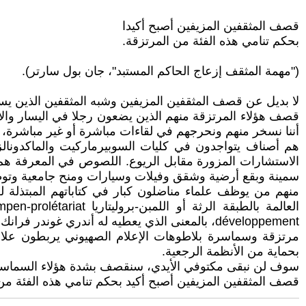
قصف المثقفين المزيفين أصبح أكيدا
بحكم تنامي هذه الفئة من المرتزقة.
("مهمة المثقف إزعاج الحاكم المستبد"، جان بول سارتر).
لا بديل عن قصف المثقفين المزيفين وشبه المثقفين الذين يسو
قصف هؤلاء المرتزقة منهم الذين يضعون رجلا في اليسار وال
أننا نسخر منهم ونحرجهم في لقاءات مباشرة أو غير مباشرة، ف
هم أصناف يتواجدون في كليات السوبيرماركيت والماكدونالز ا
الاستشارات المزورة مقابل الريوع. اللصوص في المعرفة هم م
سمينة وبقع أرضية وشقق وفيلات وسيارات ومنح جامعية وتوظيف
منهم من يوظف علماء مناضلون كبار في كتاباتهم المبتذلة 
développement، بالمعنى الذي يعطيه له أندري غوندر فرانك.
مرتزقة وسماسرة بلاطوهات الإعلام الصهيوني يربطون علاق
بحماية من الأنظمة الرجعية.
سوف لن نبقى مكتوفي الأيدي، سنقصف بشدة هؤلاء السماسرة ا
قصف المثقفين المزيفين أصبح أكيد بحكم تنامي هذه الفئة من ال