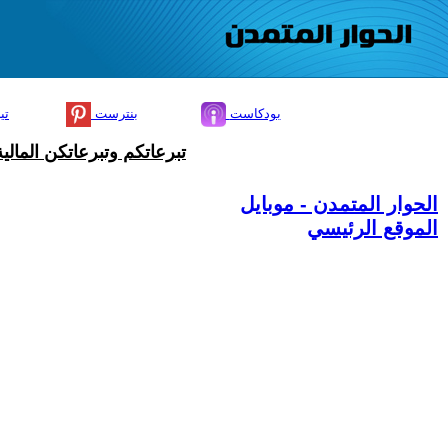
بودكاست
بنترست
تي
تبرعاتكم وتبرعاتكن المال
الحوار المتمدن - موبايل
الموقع الرئيسي