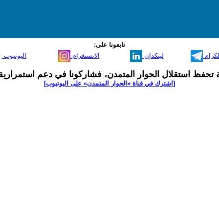
تابعونا على:
لكرام
لينكدإن
الانستغرام
اليوتيوب
ية تحفظ استقلال الحوار المتمدن، فشاركونا في دعم استمرارية 
[اشترك في قناة ‫«الحوار المتمدن» على اليوتيوب]