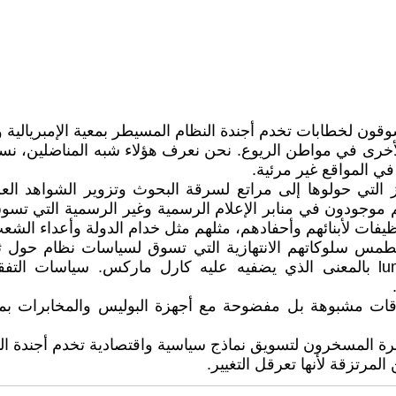
قون لخطابات تخدم أجندة النظام المسيطر بمعية الإمبريالية و
أخرى في مواطن الريوع. نحن نعرف هؤلاء شبه المناضلين، نس
ي المواقع غير مرئية.
لتي حولوها إلى مراتع لسرقة البحوث وتزوير الشواهد العليا 
وجودون في منابر الإعلام الرسمية وغير الرسمية التي تسوق ل
ات لأبنائهم وأحفادهم، مثلهم مثل خدام الدولة وأعداء الشع
لطمس سلوكاتهم الانتهازية التي تسوق لسياسات نظام حول ث
ات مشبوهة بل مفضوحة مع أجهزة البوليس والمخابرات بما ف
لمسخرون لتسويق نماذج سياسية واقتصادية تخدم أجندة المخزن
مرتزقة لأنها تعرقل التغيير.