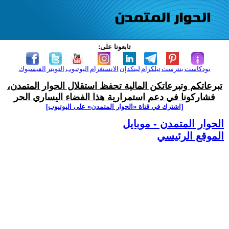
تابعونا على:
بودكاست
بنترست
تيلكرام
لينكدإن
الانستغرام
اليوتيوب
التويتر
الفيسبوك
تبرعاتكم وتبرعاتكن المالية تحفظ استقلال الحوار المتمدن،
فشاركونا في دعم استمرارية هذا الفضاء اليساري الحر
[اشترك في قناة ‫«الحوار المتمدن» على اليوتيوب]
الحوار المتمدن - موبايل
الموقع الرئيسي