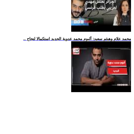
.. محمد علام وهيثم سعيد: ألبوم محمد عدوية الجديد استكمالا لنجاح