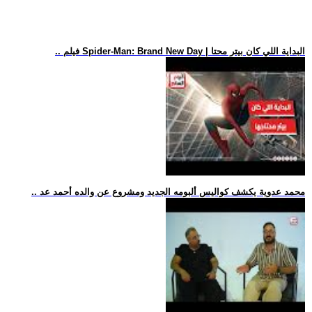
.. فيلم Spider-Man: Brand New Day | البداية اللي كان بيتر محتا
.. محمد عدوية يكشف كواليس ألبومه الجديد ومشروع عن والده أحمد عد