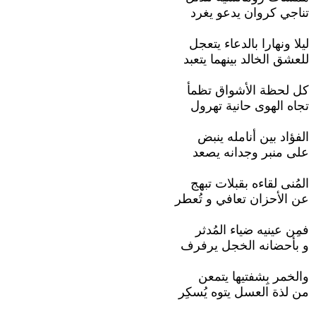
تناجي كروان يدعو يغرد
ليلا ونهارا بالدعاء يتعجل
للعشق الخالد بينهما يتعبد
كل لحظة الأشواق تظمأ
تجاه الهوى حانية تهرول
الفؤاد بين أنامله ينبض
على منبر وجدانه يصعد
المُنى لقاءه بقبلات تبهج
عن الأحزان تعافي و تُعطر
فمِن عينيه ضياء المُدثر
و بأحضانه الخجل يرفرف
والخمر بِشفتيها يتمعن
من لذة العسل يتوه يُسكِر