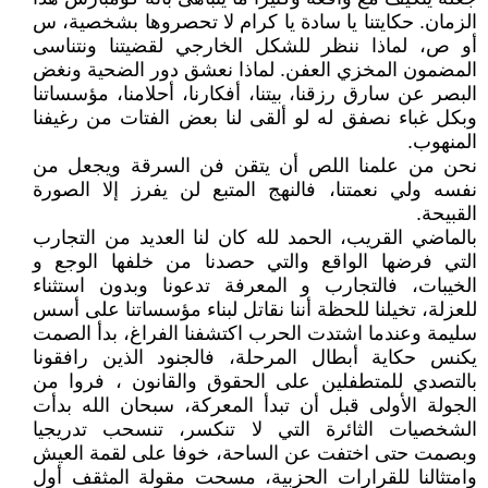
الزمان. حكايتنا يا سادة يا كرام لا تحصروها بشخصية، س
أو ص، لماذا ننظر للشكل الخارجي لقضيتنا ونتناسى
المضمون المخزي العفن. لماذا نعشق دور الضحية ونغض
البصر عن سارق رزقنا، بيتنا، أفكارنا، أحلامنا، مؤسساتنا
وبكل غباء نصفق له لو ألقى لنا بعض الفتات من رغيفنا
المنهوب.
نحن من علمنا اللص أن يتقن فن السرقة ويجعل من
نفسه ولي نعمتنا، فالنهج المتبع لن يفرز إلا الصورة
القبيحة.
بالماضي القريب، الحمد لله كان لنا العديد من التجارب
التي فرضها الواقع والتي حصدنا من خلفها الوجع و
الخيبات، فالتجارب و المعرفة تدعونا وبدون استثناء
للعزلة، تخيلنا للحظة أننا نقاتل لبناء مؤسساتنا على أسس
سليمة وعندما اشتدت الحرب اكتشفنا الفراغ، بدأ الصمت
يكنس حكاية أبطال المرحلة، فالجنود الذين رافقونا
بالتصدي للمتطفلين على الحقوق والقانون ، فروا من
الجولة الأولى قبل أن تبدأ المعركة، سبحان الله بدأت
الشخصيات الثائرة التي لا تنكسر، تنسحب تدريجيا
وبصمت حتى اختفت عن الساحة، خوفا على لقمة العيش
وامتثالنا للقرارات الحزبية، مسحت مقولة المثقف أول