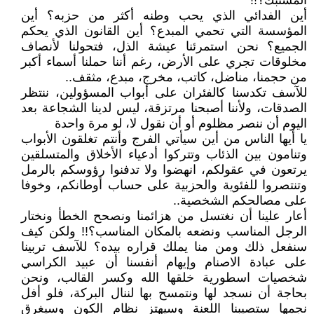
المشتبك؟!!
أين الفدائي الذي يحب وطنه أكثر من حزبه؟ أين
المؤسسة التي تحمي المبدع؟ أين القانون الذي يحكم
الجميع؟ نحن استمرئنا عيشة الذل، فتحولنا لأنصاف
مخلوقات تجري على الأرض، رغم أننا حملنا أسماء أكبر
من حجمنا، مناضل، كاتب، مخرج، مبدع، مثقف..
للآسف تكدسنا كالفئران على أبواب المسؤولين، ننتظر
الصدقات، ولأننا أصبحنا مرتزقة، ليس لدينا الشجاعة بعد
اليوم أن ننصر مظلوم أو أن نقول لا، لو مرة واحدة
يا أيها الناس من أين سيأتي الفرج وأنتم تغلقون الأبواب
وتنامون بين الذئاب وتتركوا أدعياء الأخلاق والمتسلقين
يرتعون في عقولكم، انهضوا ولا تدفنوا رؤوسكم بالرمل
وتنتصروا للفئوية والحزبية على حساب أوطانكم، وخوفا
على مصالحكم الشخصية..
أعار علينا أن نغتسل من هزائمنا ونصحح الخطأ ونختار
الرجل المناسب ونضعه بالمكان المناسب؟!! ولكن كيف
سنفعل ذلك ومن منا يملك قراره بيده؟ للآسف تربينا
على عبادة الاصنام وإيهام أنفسنا أن عبيد الكراسي
شخصيات اسطورية خلقها الله وكسر القالب، ونحن
بحاجة أن نسجد لها ونتمسح بها لننال البركة، فلو أفل
نجمها ستصيبنا اللعنة وسيهتز نظام الكون وسيغرق