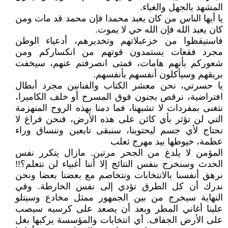
المشهد بالجهل والغباء.
يا أيها الناس من كان يعبد محمدا فإن محمد قد مات ومن
كان يعبد الله فإن الله حي لا يموت.
فاستيقظوا من خزعبلاتهم وتخديرهم، أدعياء الوطن
مجرد فقعات يستمدون قوتهم من انكساركم ومن
شعوركم بأنهم هامات، فمتى انصرفتم عنهم، سيخفت
بريقهم وسيأكلون أنفسهم بأنفسهم.
يا حسرتي، نحن معشر الكتاب والفنانين مجرد أبطال
افتراضية، نرقص بجنون فوق المسرح أو خلف الكاميرا،
نتغنى بمفردات لا تشبهنا، فما دمنا بهذه الروح المنهزمة
التي لن تؤثر بأي كائن على هذه الأرض، فنحن فراغ لا
نحتاج لأي جسم ليحتوينا، سنبقى تابعين وننساق وراء
عظمة، خيوطها بيد مهرج ثعلب
المؤمن لا يلدغ من الجحر مرتين. مازال يتكرر نفس
الحدث وسنخرج بنفس النتائج إلا أننا أغبياء لن نتعلم؟!!
نرهق أنفسنا بالانتخابات ونتخاصم مع بعضنا بعضا ونحن
ندرك أن كل الطرق تؤدي إلى نفس الخارطة. وفي
النهاية سيخرج من بين الجمهور ممثل مخادع وسيتلو
علينا أغاني المطر وبعد أن يصعد على كرسيه سيصب
على الأرض الجفاف. أي انتخابات والمؤسسة يركبها بغل