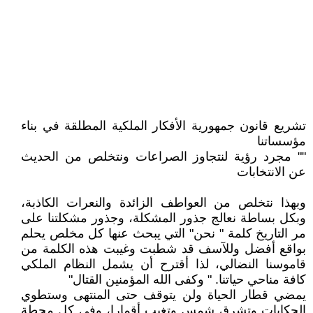
تشريع قانون جمهورية الأفكار الملكية المطلقة في بناء
مؤسساتنا
"" مجرد رؤية لنتجاوز الصراعات ونتخلص من الحديث
عن الانتخابات
وبهذا نتخلص من العواطف الزائدة والنعرات الكاذبة،
وبكل بساطة نعالج جذور المشكلة، وجذور مشكلتنا على
مر التاريخ كلمة " نحن" التي يبحث عنها كل مخلص يحلم
بواقع أفضل وللآسف قد شطبت وغيبت هذه الكلمة من
قاموسنا النضالي، لذا أقترح أن يشمل النظام الملكي
كافة مناحي حياتنا. " وكفى الله المؤمنين القتال"
يمضي قطار الحياة ولن يتوقف حتى المنتهى وستطوي
الحكايات وتشرق شمس وتغيب أقمارا، وفي كل محطة