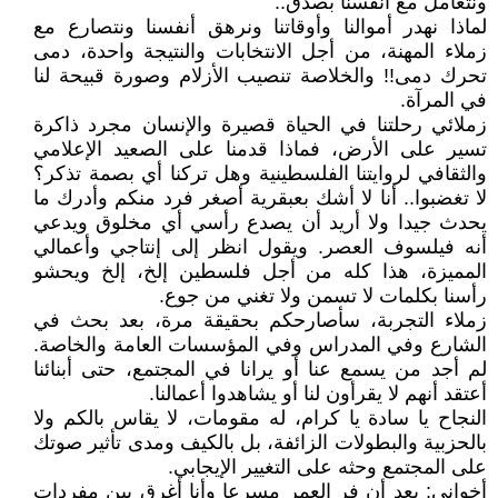
ونتعامل مع أنفسنا بصدق..
لماذا نهدر أموالنا وأوقاتنا ونرهق أنفسنا ونتصارع مع
زملاء المهنة، من أجل الانتخابات والنتيجة واحدة، دمى
تحرك دمى!! والخلاصة تنصيب الأزلام وصورة قبيحة لنا
في المرآة.
زملائي رحلتنا في الحياة قصيرة والإنسان مجرد ذاكرة
تسير على الأرض، فماذا قدمنا على الصعيد الإعلامي
والثقافي لروايتنا الفلسطينية وهل تركنا أي بصمة تذكر؟
لا تغضبوا.. أنا لا أشك بعبقرية أصغر فرد منكم وأدرك ما
يحدث جيدا ولا أريد أن يصدع رأسي أي مخلوق ويدعي
أنه فيلسوف العصر. ويقول انظر إلى إنتاجي وأعمالي
المميزة، هذا كله من أجل فلسطين إلخ، إلخ ويحشو
رأسنا بكلمات لا تسمن ولا تغني من جوع.
زملاء التجربة، سأصارحكم بحقيقة مرة، بعد بحث في
الشارع وفي المدراس وفي المؤسسات العامة والخاصة.
لم أجد من يسمع عنا أو يرانا في المجتمع، حتى أبنائنا
أعتقد أنهم لا يقرأون لنا أو يشاهدوا أعمالنا.
النجاح يا سادة يا كرام، له مقومات، لا يقاس بالكم ولا
بالحزبية والبطولات الزائفة، بل بالكيف ومدى تأثير صوتك
على المجتمع وحثه على التغيير الإيجابي.
أخواني: بعد أن فر العمر مسرعا وأنا أغرق بين مفردات