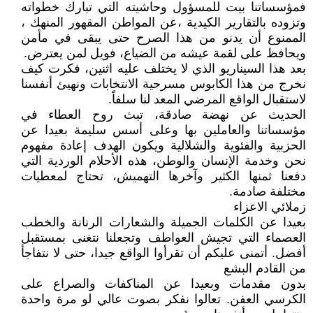
فمؤسساتنا بيت للمسؤول وحاشيته التي تبارك خطواته
وتزوده بالتقارير الكيدية ،عن المواطن المقهور المنهك ،
الممنوع أن يدنو من هذا الصرح حتى يبقى في مأمن
ويحافظ على لقمة عيشه من الضياع، فويل لمن يعترض.
بعد هذا السيناريو الذي لا يختلف عليه اثنين، فكرت كيف
نخرج من هذا الكابوس مسرحية الانتخابات ونهيئ أنفسنا
لاستقبال الواقع المرضي المعد لنا سلفاً.
الحديث عن نهضة صادقة، تبث روح العطاء في
مؤسساتنا والعاملين بها وعلى أسس سليمة بعيدا عن
الحزبية والفئوية والشلالية ويكون الهدف إعادة مفهوم
نحن وخدمة الإنسان والوطن، هذه الأحلام الوردية التي
دفعنا ثمنها الكثير وآخرها التهميش، تحتاج لمعطيات
مختلفة صادمة.
زملائي الاعزاء
بعيدا عن الكلمات الجميلة والشعارات الرنانة والخطب
العصماء التي تجيش العواطف وتجعلنا نتغنى بمستقبل
أفضل. أتمنى عليكم أن تقرأوا الواقع جيدا، حتى لا نتفاجأ
من القادم البشع
بدون مقدمات وبعيدا عن المناكفات والصراع على
الكرسي العفن. تعالوا نفكر بصوت عالي لو مرة واحدة