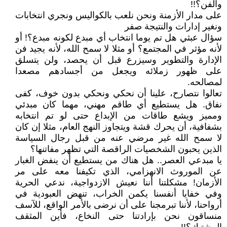
والفن؟!!
على مدار الأزمنة ونحن نلعب بالكواليس ونجري انتخابات
ونغير إدارات والنتيجة صفر
سؤال عبثي هل تم يوما انتخاب أي مبدع لكونه مبدع؟! أو
لأنه مؤثر في المجتمع؟ أو مثلا لا سمح الله، لأنه يجيد فن
الإدارة والتطوير وسيزرع قبل أن يحصد، ولن يتسلق
على ظهور زملائه ويجعل من أجسادهم مصعدا
لمصالحه.
تعالوا نتصارح، علينا أن نحكي ونحكي بدون خوف، كفى
نفاق. هل يستطيع أي طاقم مهني، مهما كان مبدئي
ومميز ويشع طاقات من الإبداع حتى لو تم انتخابه
بشفافية، أن يحرك قشة ويتجاوز النهج العام، مثلا إن كان
لا سمح الله غير مرضي عنه من قبل رجال السياسة
الذين يحبون الشخصيات الراقصة التي تظهر مفاتنها؟
يا مبدعي العصر.. هل هناك من يستطيع أن ينفض الغبار
عن الموروث الانهزامي، الذي تكيفنا معه على مر
الأزمان! مشكلتنا أننا نعيش الازدواجية، ندعي الحرية
وفي خفايا أنفسنا يكمن الخراب، تنهض العبودية في
أرواحنا، لأننا تبرمجنا على أن نرضى بالأمر الواقع، للآسف
منساقون نحن بإرادتنا حتى النخاع، فأين المثقف