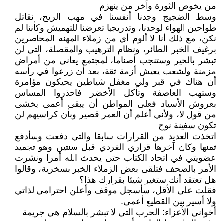
من يخوض الثورة وآخر من ينهزم
وسط الضجيج وجدنا أنفسنا في مهب الريح، نقاتل
طواحين الهواء لوحدنا، وتدريجيا تعرضنا للتهميش وكأننا لم
نكن، مع ذلك أنا لا ألوم أي من زملاء المهنة المحاصرين
برغيف الخبر الطائر، ونظام الترهيب والمقصلة، التي لن
تبشر بالخير وستنجب أصناما، لمجتمع يعاني من أمراض
مزمنة ولشعب يعيش أزمة ثقة، بعد أن زرعوا في رأسه
أن هناك في قبر ولي مغفل شياطين يحيكون مؤامرة
وستهب العاصفة وتأكل الأخضر فاحذروا المساس
بعروش الأسياد فعلى المواطن أن يبقى أعمى يخشى
من قول لا، ولأني أعلم أن العمر قصير وبأن كراسيهم لن
تكون سفينة نوح
اتخذت العديد من القرارات سابقا والتي دفعت وسأدفع
ثمنها وكان آخرها قراري الفردي قبل سنتين وهو تجميد
عضويتي في اتحاد الكتاب حتى يحدث الله أمرا ونشرت
الأمر بالصحف فتلقى بعض الزملاء الخبر بسخرية، وقالوا
هل تعتقد أنك ستغير شيئا بقرارك هذا؟
فقلت على الأقل، سأسجل موقف وأعلن احترامي لذاتي
ولا أسير بين القطيع أعمى.
أخواني الأعزاء: الحرب التي لا تبشر بالسلام هي جريمة