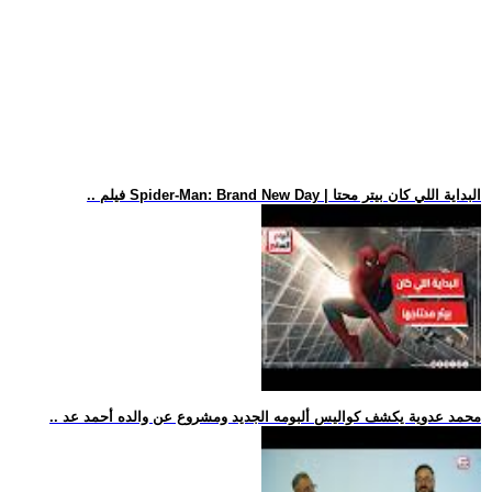
.. فيلم Spider-Man: Brand New Day | البداية اللي كان بيتر محتا
.. محمد عدوية يكشف كواليس ألبومه الجديد ومشروع عن والده أحمد عد