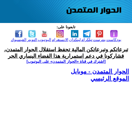
تابعونا على:
بودكاست
بنترست
تيلكرام
لينكدإن
الانستغرام
اليوتيوب
التويتر
الفيسبوك
تبرعاتكم وتبرعاتكن المالية تحفظ استقلال الحوار المتمدن،
فشاركونا في دعم استمرارية هذا الفضاء اليساري الحر
[اشترك في قناة ‫«الحوار المتمدن» على اليوتيوب]
الحوار المتمدن - موبايل
الموقع الرئيسي