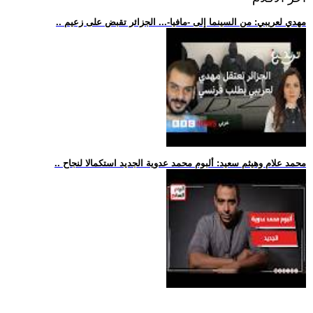
.. مهدي لعريبي: من السينما إلى -مافيا-... الجزائر تقبض على زعيم
.. محمد علام وهيثم سعيد: ألبوم محمد عدوية الجديد استكمالا لنجاح