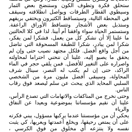
ستحلق فكرة وتطوف الكون وستنضج بعض الثمار
وسيطوي القطار الطرقات ويواصل انطلاقته وسيقف
في المحطة التالية، وسيتساقط الكثيرون ويختفي بريقهم
وستذبل بعض الأشجار وتتساقط الأوراق الراعفة.
وستستمر الحياة سواء وافقنا أم أبينا. لذا في كلا الحالتين
ما علينا إلا أن نشكر كل من يعمل، فشكرا لمن يفكر،
شكرا لمن يبادر، شكرا للطبقة المسحوقة التي تناضل
من أجل واقع أفضل. فلكل مجتهد نصيب حتى وإن لم
يحقق ما يصبو إليه، علينا أن ننحني احتراما لمحاولته
واصراره على التغيير للأفضل. فمن يلقي حجر في الماء
الراكد، حتى إن لم يكتب له النصر، سينال شرف
المحاولة، وسيبقى أفضل مليون مرة من الشخصي
السلبي المحايد الذي يبحث عن سلم ليصعد فوق رقاب
الناس.
وحتى نخرج من المناكفات والاتهامات التي تصدع الرأس،
علينا أن نقيم مؤسساتنا بموضوعية وبعيدا عن النفاق
والرياء
يحكي أن من مؤسستنا عندما يركبها مسؤول، يبني فكرته
على أن يمتص رحيقها، ويخلع أعمدتها ويعريها، كي يثبت
نفسه ولا ينتزعه أي مخلوق من فوق الكرسي ،