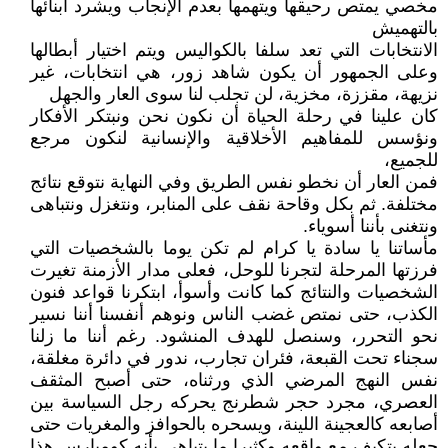
مخصي يمتص رحيقها ويتهمها بعدم الإنجاب ويشرد أبنائها
بالتهميش
الانتخابات التي تعد سلفا بالكواليس ويتم اختيار أبطالها
وعلى الجمهور أن يكون شاهد زور، هي انتخابات، غير
نزيهة، مقززة، مخزية، لن تجلب لنا سوى العار والجهل
كان علينا في رحلة الحياة أن نكون نحن ونبتكر الأفكار
ونؤسس للمفاهيم الأخلاقية والإنسانية لنكون مرجع
للجميع،
فمن العار أن نخطو نفس الطريق وفي النهاية نتوقع نتائج
مختلفة. ثم بكل وقاحة نقف على المنابر، ونتغزل ونتباهى
ونتغنى بأننا أسوياء.
مأساتنا يا سادة يا كرام لم تكن يوما بالشخصيات التي
فرزتها المرحلة لتجرنا للوحل، فعلى مدار الأزمنة تغيرت
الشخصيات والنتائج كما كانت وأسوأ، ابتكرنا قواعد فنون
الكذب، حتى نمتص غضب الناس ونوهم أنفسنا أننا نسير
نحو التحرر، وسنصل للهدف المنشود. رغم أننا ما زلنا
سجناء تحت القبعة، فئران تجارب، ندور في دائرة مغلقة،
نفس النهج المرضي الذي ورثناه، حتى أصبح المثقف
العصري، مجرد حجر شطرنج يحركه رجل السياسة بين
أصابعه كالعجينة اللينة، ويسحره بالحوافز والمغريات حتى
جعله يتكيف مع واقعه وكثيرا ما يتباهى بأنه كومبارس هذا