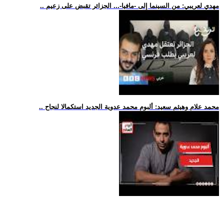
.. مهدي لعريبي: من السينما إلى -مافيا-... الجزائر تقبض على زعيم
.. محمد علام وهيثم سعيد: ألبوم محمد عدوية الجديد استكمالا لنجاح