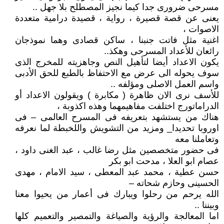
مسرحى ضرورى جدا كيما نجيز المصطلح بلا جهل ..
يعنى عن قصة قصيرة ، رواية ، قصيدة درامية متعددة
الاصوات ،
اغنية مثل فاتت جنبنا ، ساكن قصادى وهما نموذجان
رائعان للأعداد المسرحى وهكذ..
يكون الاعداد أيضا لتأهيل النص وجاهزيته للمخرج الذى
سوف يحوله الى عرض مع الاحتفاظ بالطبع للحق الأدبى
واسم العمل الاصلى ومؤلفه ..
للأسف نرى الان ظاهرة ( مكابرة ) ويقولون الاعداد أو
الدراماتورج اختلفت مفاهيمهما وهذه اكذوبة ،
هناك من يستشهد بتعريفه فى المسرح العالمى – فى
اوروبا تحديدا_ ومزيد من التشويش واللخبطة لما نعرفه
وتعاملنا معه
فى حضور متخصصين مثل رضا غالب ، عبد الغنى داود ،
عصام ابو العلا ، مدحت ابو بكر
حسن عطية ، محمد عبد المعطى ، سيد الامام ، مهدى
الحسينى وحازم شحاته –
الله يرحم من رحلوا ويبارك فى أعمار من يحيوا معنا
وبيننا ..
اما المعالجة والرؤية والصياغة والتمصير والتعميم كلها