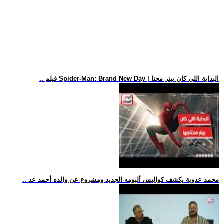
.. فيلم Spider-Man: Brand New Day | البداية اللي كان بيتر محتا
.. محمد عدوية يكشف كواليس ألبومه الجديد ومشروع عن والده أحمد عد