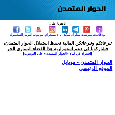
تابعونا على:
بودكاست
بنترست
تيلكرام
لينكدإن
الانستغرام
اليوتيوب
التويتر
الفيسبوك
تبرعاتكم وتبرعاتكن المالية تحفظ استقلال الحوار المتمدن،
فشاركونا في دعم استمرارية هذا الفضاء اليساري الحر
[اشترك في قناة ‫«الحوار المتمدن» على اليوتيوب]
الحوار المتمدن - موبايل
الموقع الرئيسي