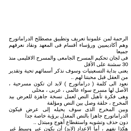
الرحمة لمن علموننا تعريف وتطبيق مصطلح الدراماتورج
وهم أكاديميين ورؤساء أقسام فى المعهد ونقاد نعرفهم
جميعا
فى لجان تحكيم المسرح الجامعى والمسرح الاقليمى منذ
30 سشنة على الأقل
يعنى بداية التسعينيات وسوف نذكر أسمائهم تحية وتقدير
من العقل قبل محبتنا لهم ..
نعود الى كلمة ( دراماتورج ) لابد ان تكون مسرحية ،
الأصل لها مسرح سواء عالمى ، عربى ، محلى
وهى فكرة تأهيل النص لعمل نسخة جاهزة للعرض بيد
المخرج ، حلقة وصل بين النص ومؤلفة
وبين المخرج الذى سوف يحيله إلى عرض فيكون
الدراماتورج جاهزا بالنص المعدل برؤية خاصة جدا
دون حذف وتشويه واستقطاع أهوج ومبتذل ..
هكذا نفهم ، أما الاعداد (لابد) أن يكون عبر وسيط غير