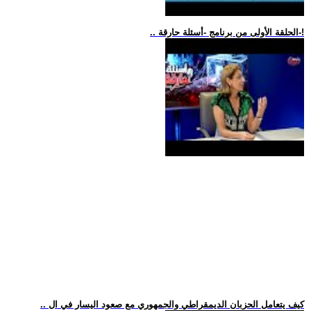
.. الحلقة الأولى من برنامج -أسئلة حارقة-!
.. كيف يتعامل الحزبان الديمقراطي والجمهوري مع صعود اليسار في ال