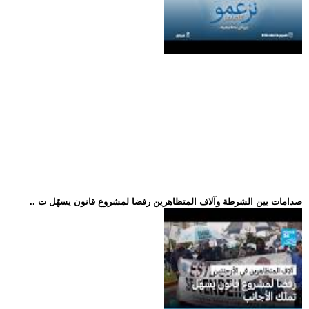
.. صدامات بين الشرطة وآلاف المتظاهرين رفضا لمشروع قانون يسهّل ت