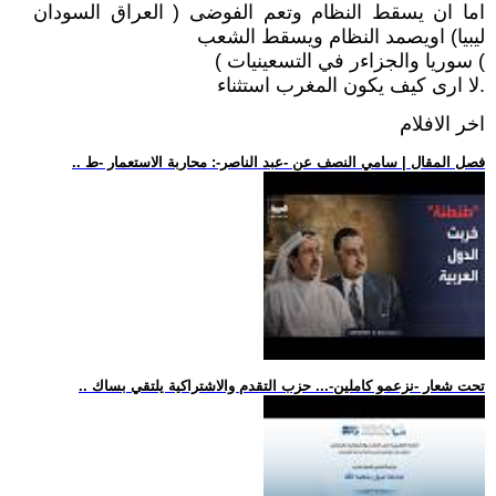
اما ان يسقط النظام وتعم الفوضى ( العراق السودان
ليبيا) اويصمد النظام ويسقط الشعب
) سوريا والجزاءر في التسعينيات )
.لا ارى كيف يكون المغرب استثناء
اخر الافلام
.. فصل المقال | سامي النصف عن -عبد الناصر-: محاربة الاستعمار -ط
.. تحت شعار -نزعمو كاملين-... حزب التقدم والاشتراكية يلتقي بساك