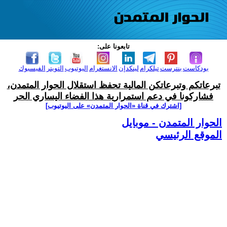
تابعونا على:
بودكاست
بنترست
تيلكرام
لينكدإن
الانستغرام
اليوتيوب
التويتر
الفيسبوك
تبرعاتكم وتبرعاتكن المالية تحفظ استقلال الحوار المتمدن،
فشاركونا في دعم استمرارية هذا الفضاء اليساري الحر
[اشترك في قناة ‫«الحوار المتمدن» على اليوتيوب]
الحوار المتمدن - موبايل
الموقع الرئيسي