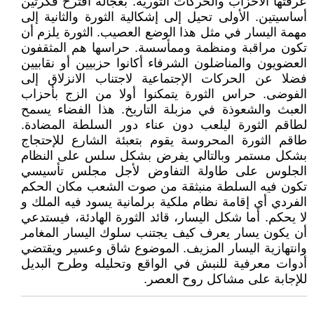
عرفتها الأحزاب والحركات الثورية. بعجالة أقترح فكرتين
أساسيتين. الأولى تحيل إلى إشكالية الثورة والثانية إلى
مهمة اليسار في مثل هذا الوضع العصيب. الثورة يلزم أن
تكون مراقبة ومنظمة وممأسسة. حراسها هم المثقفون
العضويون والمناضلون الشرفاء أكانوا حزبيين أو نقابيين
فضلا عن الحركات الإجتماعية لاجتناب الانزلاق إلى
الفوضى. حراس الثورة يتمكنوا أولا من الزج بأحزاب
العبث والشعوذة في مزبلة التاريخ. هذا الفضاء يسمح
لطاقم الثورة ليلعب دون عناء دور السلطة المضادة.
طاقم الثورة المحروسة يقوم بتعبئة الشارع للإحتجاج
بشكل مستمر وبالتالي يفرض بشكل سلس على النظام
الجلوس على طاولة التفاوض لأجل مجلس تأسيسي
تكون فيه السلطة منبثقة من صوت الشعب مكان الحكم
الفردي أي إقامة نظام ملكية برلمانية يسود فيه الملك و
لا يحكم. أما شكل اليسار، قائد الثورة الهادئة، فيستدعي
أن يكون يسار يعرف كيف يجتنب سلوك اليسار المغامر
وانتهازية اليسار المزيف. الموضوع شاق وعسير ويقتضي
أدوات معرفية للنبش في الواقع وتحليله وطرح البديل
للإجابة على مشاكل روح العصر.