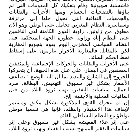
فاشستية صهيونية وقام بتفكيك كل المقومات التي تم
بناؤها بالتضحيات الجسام ومنها الأحزاب والنقابات
والجمعيات الثقافية التي تحول جلها إلى مرتزقة
وسماسرة. النظام المغربي تحامل على الوطن وهو الآن
مطوق من زاوتين. زاوية القوى الكامنة لدى الناقمين
على النظام إياه وزاوية خطورة الجهة المتحكمة فيه.
النظام السياسي المخزني اليوم يقوم بتجويع المغاربة
لكن بالمقابل فالمغاربة الأحرار عازمون على إسقاط
نمط الحكم السائد.
على الأحزاب والنقابات والحركات الإجتماعية والمثقفين
المصنفين في اليسار، على علل هذه الجبهة، أن يتحركوا
للخروج إلى الشارع والتنديد بما آل اليه الوضع : تضاعف
الأسعار بشكل غير مسبوق، التهميش، البطالة، طرد
العمال، سياسات التفقير، نهب ثروة البلاد من قبل
المافيات المحلية والأجنبية، إلخ.
إن لم تتحرك القوى المذكورة بشكل مكثق ومستمر
لإيقاف هذا الاستهتار والظلم، فإنها هي نفسها موطن
تواطؤ مع النظام التسلطي القائم.
على إثر غلاء المعيشة بشكل غير مسبوق وعلى إثر
سياسات التفقير الممنهج بسبب الفساد ونهب ثروة البلاد،