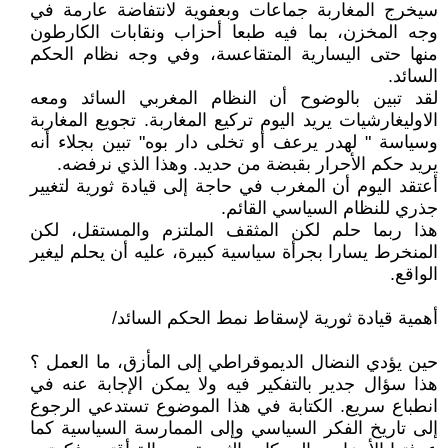
سيخرج المغاربة جماعات وبعفوية لانتفاضة عارمة في
وجه المخزن، بما فيه طبعا أحزاب ونقابات الكارطون
منها حتى اليسارية المتقاعسة، وفي وجه نظام الحكم
السائد.
لقد تبين بالوضوح أن النظام المغربي السائد ومعه
الاوليغارشيات يريد اليوم تركيع المغاربة. تجويع المغاربة
وسياسة " لهدر يرعف أو تخلى دار بوه" تبين بجلاء أنه
يريد حكم الأحرار بقبضة من حديد. وهذا الذي نرفضه.
أعتقد اليوم أن المغرب في حاجة إلى قيادة ثورية لتغيير
جذري للنظام السياسي القائم.
هذا ربما حلم لكن المثقف الملتزم والمستقل، لكن
المنخرط يسارا بجرأة سياسية كبيرة، عليه أن يحلم ليغير
الواقع.
أهمية قيادة ثورية لإسقاط نمط الحكم السائد/
حين يؤدي النضال الديموقراطي إلى المأزق، ما العمل ؟
هذا سؤال جدير بالتفكير فيه ولا يمكن الإجابة عنه في
انطباع سريع. الكتابة في هذا الموضوع تستدعي الرجوع
إلى تاريخ الفكر السياسي وإلى الممارسة السياسية كما