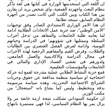
ان اللغة التي استخدمتها الوزارة في كتابها هي لغة تذّكر
بنظام البعث واجهزته القمعية، واي شخص يريد ان يقارن
بين هذا الكتاب وبين الكتب التي كانت تصدر من أجهزة
النظام السابق، سيجد تطابقا.
ان هذا الامر الوزاري الاستبدادي الصادر وفق توجيهات
"الامن الوطني"، ضد حرية عمل الاتحادات الطلابية ادامة
لما يعانيه طلبة الجامعات والمعاهد من تدخل أحزاب
السلطة وممثليها في شؤونهم؛ في الدراسة وحياتهم
اليومية، وادامة لفرض الفصل العنصري بين الطالبات
والطلاب، وفرض القيم والمفاهيم الرجعية لهذه الأحزاب
في مجال الدراسة والاكاديمية والعمل الجامعي،
ولدورهم في تفشي الفساد الإداري والمالي في
الجامعات والمؤسسات التعليمية.
قمع حرية النشاط الطلابي عملية متدرجة لقمع اية حركة
احتجاجية او سياسية منظمة مدافعة عن حقوق وحريات
الشرائح الاجتماعية التحررية، وهذه سياسة مرسومة
بدقة وبتخطيط، وليس كما يشاع بانه "استعجال" من
مكتب الوزير.
ان حكومة السوداني تشكلت نتيجة ازمة خانقة مر ولا
يزال يمر بها النظام السياسي، لذا فهي مستمرة بانتهاج