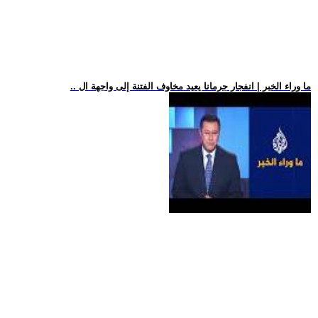
.. ما وراء الخبر | انفجار جرمانا يعيد مخاوف الفتنة إلى واجهة ال