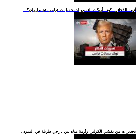
.. أزمة الذخائر.. كيف أربكت التسريبات حسابات ترامب تجاه إيران؟
.. تحذيرات من تفشي الكوليرا وأزمة مياه بين نازحي طويلة في السود