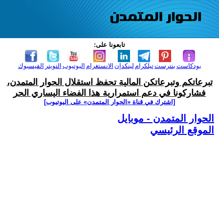
تابعونا على:
بودكاست
بنترست
تيلكرام
لينكدإن
الانستغرام
اليوتيوب
التويتر
الفيسبوك
تبرعاتكم وتبرعاتكن المالية تحفظ استقلال الحوار المتمدن،
فشاركونا في دعم استمرارية هذا الفضاء اليساري الحر
[اشترك في قناة ‫«الحوار المتمدن» على اليوتيوب]
الحوار المتمدن - موبايل
الموقع الرئيسي