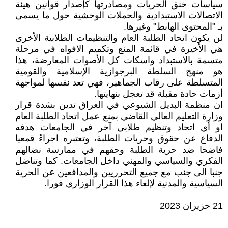
سياسات خنق الحريات ومصادرتها كإصدار قوانين هيئة
الاتصالات الاستبدادية والحملات الوحشية حول ما يسمى
بـ "المحتوى الهابط" وغيرها.
لن يكون اتحاد الطلبة العام والتنظيمات الطلابية الأخرى
هي الأخيرة في قائمة المنع وتكميم الافواه في مرحلة
متسمة بالاستبداد واسكات كل الأصوات المعارضة، هذا
هو منهج السلطة البرجوازية الإسلامية والقومية
المتسلطة على رقاب الجماهير، فهي تعد نفسها لمواجهة
أزمات حادة مقبلة قد تعجل بنهايتها.
ان منظمة البديل الشيوعي في العراق تدين بشدة قرار
وزارة التعليم العالي القاضي بمنع عمل اتحاد الطلبة العام
او أي اتحاد وتنظيم طلابي آخر في الجامعات هدفه
الدفاع عن حقوق وحريات الطلبة، وتعتبره اجراءً قمعيا
فاضحا ضد حرية الطلبة وحقهم في ممارسة نضالهم
الفكري والسياسي والمهني داخل الجامعات. كما وتناضل
جنبا الى جنب مع جميع التحرريين والمدافعين عن الحرية
السياسية والمدنية لإلغاء هذا القرار الوزاري فورا.
21 حزيران 2023