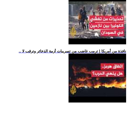
.. نافذة من أمريكا | ترمب غاضب من تسريبات أزمة الذخائر وترقب لا