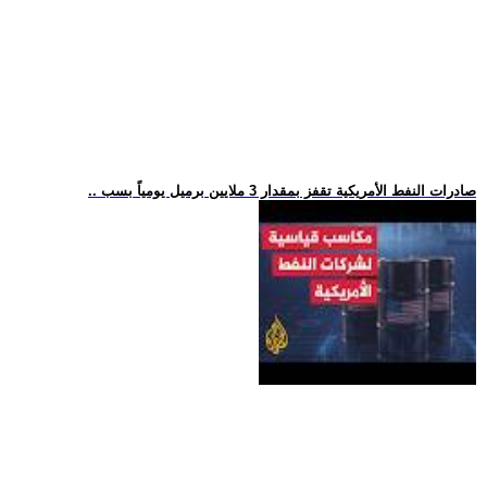
.. صادرات النفط الأمريكية تقفز بمقدار 3 ملايين برميل يومياً بسب