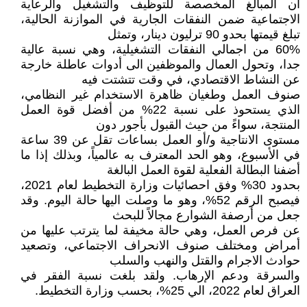
أن المبالغ المخصصة للتوظيف والتشغيل والرعاية
الاجتماعية ضمن النفقات الجارية في الموازنة الحالية،
تبلغ قيمتها بحدو 90 ترليون دينار، وتمثل
60% من اجمالي النفقات التشغيلية، وهي نسبة عالية
جدا، وتحول العمال والموظفين الى أدوات عاطلة خارجة
عن النشاط الاقتصادي، في وقت تتشتت فيه
صنوف العمل وطغيان ظاهرة الاستخدام غير النظامي،
الذي يستحوذ على نسبة 22% من أفضل قوة العمل
المنتجة، سواءً من حيث القبول بأجور دون
مستوى الانتاجية و/أو العمل بساعات تقل عن 39 ساعة
في الأسبوع، وهو الحد المعترف به عالمياً، وبذلك إذا ما
أضفنا البطالة الفعلية لقوة العمل البالغة
بحدود 30% وفق احصائيات وزارة التخطيط لعام 2021،
فيصبح الرقم 52%، وهو ما وصلت اليها حالة اليوم. وقد
جعل من أرصفة الشوارع مجالاً للبحث
عن فرص العمل، وهي حالة مخيفة لما يترتب عليها من
أمراض ومختلف صنوف الانحراف الاجتماعي، وتصعيد
حوادث الاجرام والقتل والنهب والسلب
والسرقة ودعم الإرهاب. ولقد بلغت نسبة الفقر في
العراق لعام 2022، الي 25%، بحسب وزارة التخطيط.