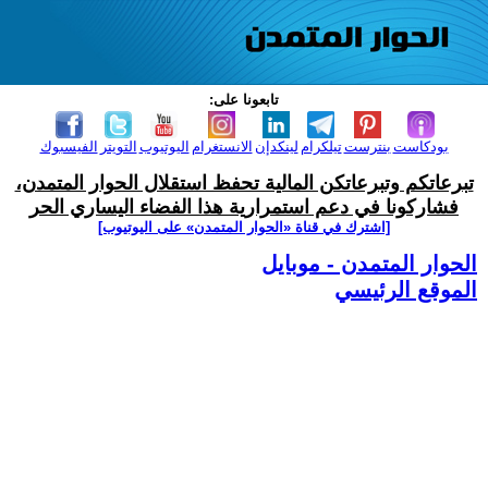
تابعونا على:
بودكاست
بنترست
تيلكرام
لينكدإن
الانستغرام
اليوتيوب
التويتر
الفيسبوك
تبرعاتكم وتبرعاتكن المالية تحفظ استقلال الحوار المتمدن،
فشاركونا في دعم استمرارية هذا الفضاء اليساري الحر
[اشترك في قناة ‫«الحوار المتمدن» على اليوتيوب]
الحوار المتمدن - موبايل
الموقع الرئيسي