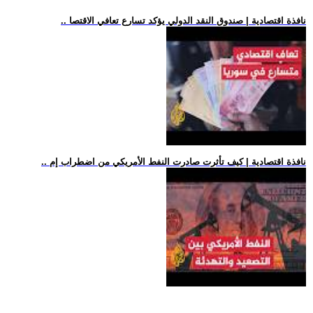
.. نافذة اقتصادية | صندوق النقد الدولي يؤكد تسارع تعافي الاقتصا
.. نافذة اقتصادية | كيف تأثرت صادرت النفط الأمريكي من اضطراب إم