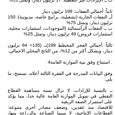
ب ــ الإيرادات غير النفطية: 17 ترليون دينار، وتمثل 13%
ثانياً: أجمالي النفقات: 199 ترليون دينار
أــ النفقات الجارية (تشغيلية، برامج خاصة، مديونية): 150
ترليون دينار، وتمثل 75%
ب ــ النفقات الرأسمالية (الموجودات، استثمارات محلية،
استثمارات قروض) 49 ترليون دينار، وتمثل 25%
ثالثاً: أجمالي العجز المخطط 199)ــ (135= 64 ترليون
دينار، ويشكل أكثر من 12%، من الناتج المحلي الاجمالي.
. استنتاج وفق بنية الموازنة العامة4
وفق البيانات المدرجة في الفقرة الثالثة أعلاه، نستنتج، ما
يلي:
ــ بالنسبة للإرادات، لا تزال نسبة مساهمة القطاع
النفطي في تمويل الموازنة العامة عالية جدا، مما يؤكد
على استمرار الصفة الريعية
للاقتصاد منذ عقدين، وضعف مصادر أخرى متنوعة:
القطاعات الإنتاجية، لا سيما الصناعة والزراعة منها،