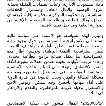
كافة المستويات الادارية، وغياب الضمانات الكفيلة بحماية
الثروة الوطنية والمال العام، واستمرار الخلافات
السياسية بين الحكومة المركزية وحكومة إقليم كردستان
العراق، وذلك فيما يتعلق بالحصة المخصصة للإقليم من
الموازنة العامة ومداخيل نفط الأقليم.
والبديل لهذه السياسة، هو الاعتماد علي سياسة مالية
تستند الى الاستراتيجية التنموية، من خلال وجود رؤية
واضحة ومعللة فيما يتعلق بأولويات وأهداف التنمية،
ضمن استراتيجية التنمية الوطنية، وتوسيع إطار هذه
الاستراتيجية بما يكفل صياغة برامج قطاعية محددة،
وإعادة ترتيب الأوليات بحيث تضمن معدلات مقبولة للأداء
والنمو الاقتصادي، وتهدف الى اشباع الحاجات الأساسية
والمتنامية للمواطنين في المستقبل المنظور، ومعالجة
مشكلة البطالة والفقر، وبعث الحيوية في قدرة الدولة
على أداء مهامها بأحسن وجه ممكن، وتوفير الامن
والاستقرار وحياة كريمة للمواطنين، والتقدم والازدهار
في البلاد.
2023/06/24* المقال منشور على شبكة الاقتصاديين