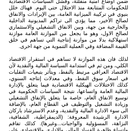
ضمن أوضاع أمنية منفلتة، وفشل السياسات الاقتصادية
للحكومات المتتابعة منذ الاحتلال حتى اليوم. فهناك خلل
بنيوي في تركيبة الميزانية العامة، بين الإيرادات والانفاق
لصالح الأخير، مما يؤدي الى تراكم المديونية الداخلية
والخارجية من جهة، وبين الانفاق التشغيلي والاستثماري
لصالح الاول، وهو ما يجعل من الموازنة العامة موازنة
استهلاكية بدلا من موازنة إنتاجية التي تساهم في خلق
القيمة المضافة وفي العملية التنموية من جهة اخرى.
لذلك فان هذه الموازنة لا تساهم في استقرار الاقتصاد
الكلي، ومن ثم في استدامة السياسة المالية والنقدية لآن
الاقتصاد العراقي مرتبط بالنفط، ويتأثر بتبعيات التقلبات
في اسعار سوق النفط، وفي معدلات إنتاجه السنوي،
كذلك الاختلالات الهيكلية الاقتصادية فيما يتعلق بالإدارة
المالية العامة واتساعها، نتيجة السياسات الحكومية في
توسيع الانفاق العام، خاصة ما يتعلق بالإنفاق التشغيلي
وزيادة التشغيل والتوظيف في القطاع العام، بالإضافة
الى سوء الادارة المالية والنقدية، وعدم الاسترشاد باركان
الادارة الرشيدة المعروفة: (الديمقراطية، الشفافية،
النزاهة، المسؤولية والواجبات...وغيرها). كذلك تفاقم
واتساع ظاهرة الفساد المالي والاداري والاقتصادي على