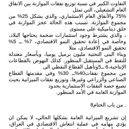
التفاوت الكبير في نسبة توزيع نفقات الموازنة بين الانفاق
العام التشغيلي، التي تمثل
75% والأنفاق العام الاستثماري، والذي يشكل 25% من
مجموع الموازنة. تسبب هذه الحالة عجز الموازنة في
خلق ديناميكية على مستوى
، والذي يشترط وجود استثمارات ضخمة يحتاجها البلاد،
وخاصة في إعادة تحقيق النمو الاقتصادي، 7% ــ 5%
تحقيق النمو الاقتصادي، مثلا
وبناء البنى التحتية مليون برميل يوميا، وبأسعار معتدلة
للنفط في المستقبل المنظور. كذلك النهوض بالقطاعات
الإنتاجية،6 ــ5وتأهيل القطاع النفطي الى
من مجموع نفقات40%ــ 30% وفي مقدمتها القطاع
الصناعي والزراعي وغيرها، وتوزيع نفقات الميزانية بحيث
تصبع حصة النفقات الاستثمارية بحدود
الموازنة العامة في الأمد المنظور.
. من باب الختام8
إن تشريع الميزانية العامة بشكلها الحالي، لا يمكن ان
يؤدي مهامه في عملية انتعاش الاقتصادي في العراق،