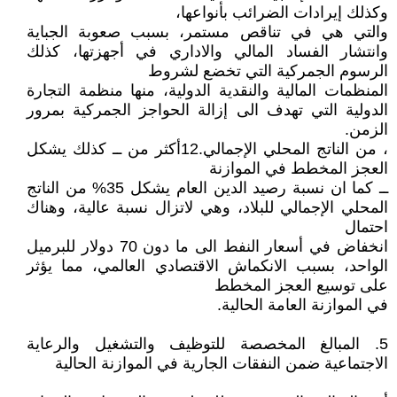
وكذلك إيرادات الضرائب بأنواعها،
والتي هي في تناقص مستمر، بسبب صعوبة الجباية
وانتشار الفساد المالي والاداري في أجهزتها، كذلك
الرسوم الجمركية التي تخضع لشروط
المنظمات المالية والنقدية الدولية، منها منظمة التجارة
الدولية التي تهدف الى إزالة الحواجز الجمركية بمرور
الزمن.
، من الناتج المحلي الإجمالي.12أكثر من ــ كذلك يشكل
العجز المخطط في الموازنة
ــ كما ان نسبة رصيد الدين العام يشكل 35% من الناتج
المحلي الإجمالي للبلاد، وهي لاتزال نسبة عالية، وهناك
احتمال
انخفاض في أسعار النفط الى ما دون 70 دولار للبرميل
الواحد، بسبب الانكماش الاقتصادي العالمي، مما يؤثر
على توسيع العجز المخطط
في الموازنة العامة الحالية.
5. المبالغ المخصصة للتوظيف والتشغيل والرعاية
الاجتماعية ضمن النفقات الجارية في الموازنة الحالية