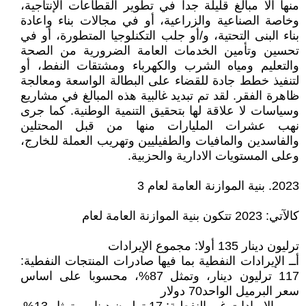
منها الا مبالغ قليلة جدا في تطوير القطاعات الإنتاجية،
وخاصة الصناعية والزراعية، أو في مجالات بناء واعادة
بناء البنى التحتية، و/أو جلب التكنلوجيا المتطورة، أو في
تحسين وتأمين الخدمات العامة الضرورية من الصحة
والتعليم ومياه الشرب والكهرباء ومشتقات النفط، أو
لتنفيذ خطط جادة للقضاء على البطالة الواسعة ومعالجة
ظاهرة الفقر. لقد تم تبديد غالبية هذه المبالغ في مشاريع
وسياسات لا علاقة لها بتحقيق التنمية الوطنية. كما جرى
نهب عشرات المليارات منها من قبل المحتلين
والفاسدين والمافيات والطفيليين وتهريب العملة للخارج،
وعلى المستويات الادارية والحزبية.
2023. بنية الموازنة العامة لعام 3
كالآتي: 2023 تتكون بنية الموازنة العامة لعام
ترليون دينار 135 أولا: مجموع الإيرادات
أــ الإيرادات النفطية بما فيها صادرات المنتجات النفطية:
117 ترليون دينار، وتمثل 87%، محسوبا على اساس
سعر البرميل الواحد70 دولار