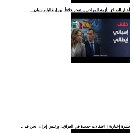
.. أخبار الصباح | أزمة المهاجرين تفجر خلافاً بين إيطاليا وإسبان
.. نشرة إخبارية | اعتقالات جديدة في العراق.. ورئيس إيران: نحن ف