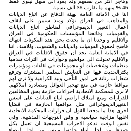
وهاجر اكثر من نصفهم ولم يعود الى سهل نينوى فقط
45 % منهم ما يقارب 36 الف نسمة
اننا في الامانة العامة لهيئة الدفاع عن اتباع الديانات
والمذاهب في العراق نؤكد ومنذ سنيين على ايقاف
اعمال التغيير الديموغرافي لمناطق اتباع الديانات
والقوميات وفاتحنا المؤسسات الحكومية في العراق
والاقليم و وجدنا ان ما يحدث بحق هذه المكونات انتهاك
فاضح لحقوق القوميات والديانات والشعوب. وللاسف اننا
في الامانة العامة نجد ان حقوق الاقليات في العراق
والاقليم تحولت الى مواضيع وحوارات في التراث تقدمها
منظمات وشخصيات او مجموعات في لقاءات ومؤتمرات
يكثرالحديث فيها عن التعايش السلمي المشترك وترفع
شعارات رنانة في امور التآخي ونبذ الكراهية ولا نرى لهم
مواقفا حازمة في منع تهجير العوائل ومصادرة املاكهم.
لا نرى للمحكمة الاتحادية اجراءات حازمة بحق المخالفين
للقرارات ومنع امتلاك اراضي اتباع الديانات على اسس
التغييرالديموغرافي مثل مواقفها الحازمة في قضايا
اخرى هذا ما يدفعنا القول ان قرارات المحكمة الاتحادية
اغلبها مزاجية سياسية و وفق التوجهات المذهبية. وفي
نفس الوقت ندعو الاحزاب المسيحية ان تعمل بكل
جهدها من اجل ابناء جلدتها وليس من اجل ارضاء