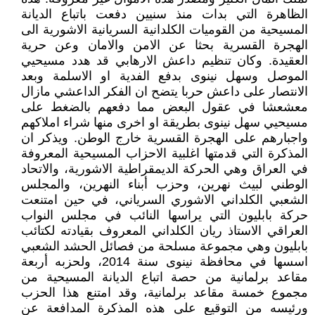
الظاهرة التي بدات منذ سنيين دفعت باتباع الديانة
المسيحية من القوميات الكلدانية السريانية الاشورية الى
الهجرة القسرية بحثا عن الامن والامان وعن حرية
العقيدة. وكان تنظيم داعش الارهابي قد هدد مسيحيي
الموصل وسهل نينوى بدفع الفدية او الاسلمة وبعد
الانتصار على داعش حربا يتضح ان الفكر الداعشي مازال
معشعشا في عقول البعض مما دفعهم بالضغط على
مسيحيي سهل نينوى بطريقة او اخرى منها شراء املاكهم
واجبارهم على الهجرة القسرية خارج الوطن. ويذكر ان
المذكرة التي قدمتها اغلبية الاحزاب المسيحية المعروفة
في العراق وهي الحركة الديمقراطية الاشورية، والاتحاد
الوطني لبيث نهرين، وحزب أبناء النهرين، والمجلس
الشعبي الكلداني الاشوري السرياني، في حين امتنعت
حركة بابليون التي يراسها النائب في مجلس النواب
العراقي الاستاذ ريان الكلداني المعروف بقيادته لكتائب
بابليون وهي مجموعة مسلحة من فصائل الحشد الشعبي
اسسها في محافظة نينوى سنة 2014، ولحزبه أربعة
مقاعد برلمانية من حصة اتباع الديانة المسيحية من
مجموع خمسة مقاعد برلمانية، وقد امتنع هذا الحزب
ورئيسه من التوقيع على هذه المذكرة المدافعة عن