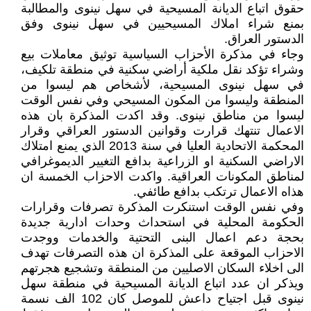
حقوق اتباع الديانة المسيحية في سهل نينوى والمطالبة
بمنع شراء املاك المسيحيين في سهل نينوى وفق
الدستور العراق.
وجاء في مذكرة الأحزاب السياسية توثيق معاملات بيع
وشراء تؤكد نقل ملكية أراضي سكنية في منطقة تلكيف،
في سهل نينوى المسيحية، لأشخاص هم ليسوا من
المنطقة وليسوا من المكون المسيحي وفي نفس الوقت
ليسوا من مناطق نينوى. وقد اكدت المذكرة بان هذه
الاعمال تنتهك قرارت وقوانين الدستور العراقي وقرار
المحكمة الاتحادية العليا في سنة 2013 الذي يمنع امتلاك
الاراضي السكنية او الزراعية بدافع التغيير الديموغرافي
لمناطق المكونات العراقية. واكدت الاحزاب الخمسة ان
هذاه الاعمال ترتكب بدافع طائفي.
وفي نفس الوقت استنكرت المذكرة تصرفات وقرارات
الحكومة المحلية في استحداث وحدات ادارية جديدة
بحجة دعم اعمال البنى التحتية والخدمات ووجدت
الاحزاب الموقعة على المذكرة ان هذه التصرفات تهدف
الى اخلاء السكان الاصليين من المنطقة وتشجيع هجرتهم
ويذكر ان عدد اتباع الديانة المسيحية في منطقة سهل
نينوى قبل اجتياح داعش للموصل كان 102 الف نسمة