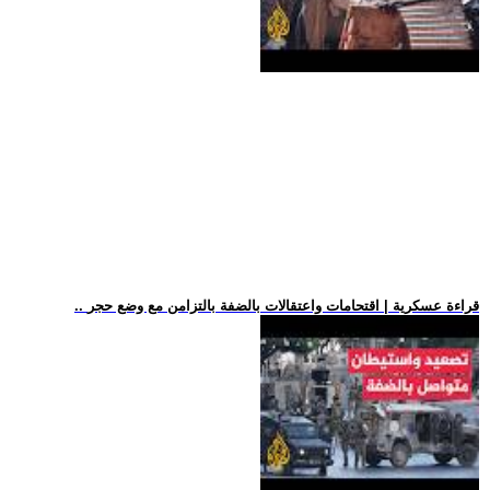
.. قراءة عسكرية | اقتحامات واعتقالات بالضفة بالتزامن مع وضع حجر