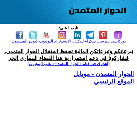
تابعونا على:
بودكاست
بنترست
تيلكرام
لينكدإن
الانستغرام
اليوتيوب
التويتر
الفيسبوك
تبرعاتكم وتبرعاتكن المالية تحفظ استقلال الحوار المتمدن،
فشاركونا في دعم استمرارية هذا الفضاء اليساري الحر
[اشترك في قناة ‫«الحوار المتمدن» على اليوتيوب]
الحوار المتمدن - موبايل
الموقع الرئيسي