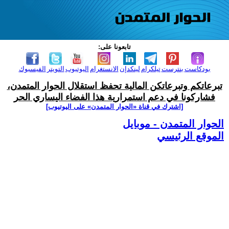
تابعونا على:
بودكاست
بنترست
تيلكرام
لينكدإن
الانستغرام
اليوتيوب
التويتر
الفيسبوك
تبرعاتكم وتبرعاتكن المالية تحفظ استقلال الحوار المتمدن،
فشاركونا في دعم استمرارية هذا الفضاء اليساري الحر
[اشترك في قناة ‫«الحوار المتمدن» على اليوتيوب]
الحوار المتمدن - موبايل
الموقع الرئيسي