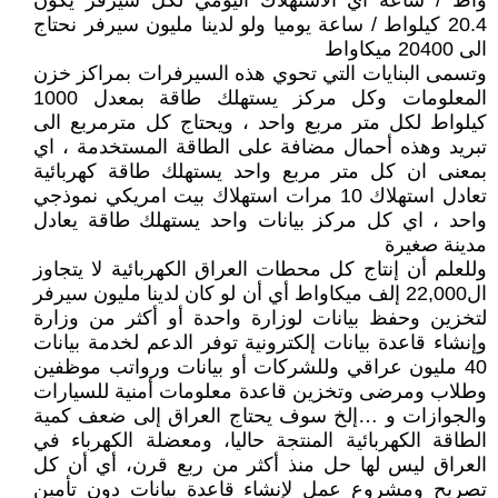
واط / ساعة أي الاستهلاك اليومي لكل سيرفر يكون
20.4 كيلواط / ساعة يوميا ولو لدينا مليون سيرفر نحتاج
الى 20400 ميكاواط
وتسمى البنايات التي تحوي هذه السيرفرات بمراكز خزن
المعلومات وكل مركز يستهلك طاقة بمعدل 1000
كيلواط لكل متر مربع واحد ، ويحتاج كل مترمربع الى
تبريد وهذه أحمال مضافة على الطاقة المستخدمة ، اي
بمعنى ان كل متر مربع واحد يستهلك طاقة كهربائية
تعادل استهلاك 10 مرات استهلاك بيت امريكي نموذجي
واحد ، اي كل مركز بيانات واحد يستهلك طاقة يعادل
مدينة صغيرة
وللعلم أن إنتاج كل محطات العراق الكهربائية لا يتجاوز
ال22,000 إلف ميكاواط أي أن لو كان لدينا مليون سيرفر
لتخزين وحفظ بيانات لوزارة واحدة أو أكثر من وزارة
وإنشاء قاعدة بيانات إلكترونية توفر الدعم لخدمة بيانات
40 مليون عراقي وللشركات أو بيانات ورواتب موظفين
وطلاب ومرضى وتخزين قاعدة معلومات أمنية للسيارات
والجوازات و …إلخ سوف يحتاج العراق إلى ضعف كمية
الطاقة الكهربائية المنتجة حاليا، ومعضلة الكهرباء في
العراق ليس لها حل منذ أكثر من ربع قرن، أي أن كل
تصريح ومشروع عمل لإنشاء قاعدة بيانات دون تأمين