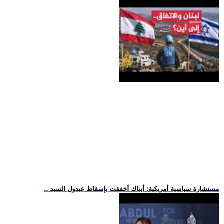
.. مستشارة سياسية أمريكية: أيباك أخفقت بإسقاط عبدول السيد