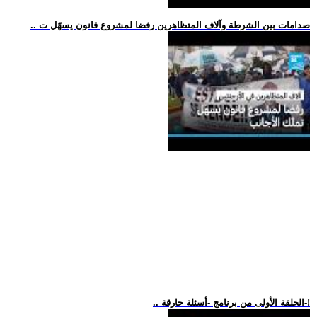
.. صدامات بين الشرطة وآلاف المتظاهرين رفضا لمشروع قانون يسهّل ت
.. الحلقة الأولى من برنامج -أسئلة حارقة-!