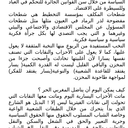
السياسة من خلال سن القوانين الجائرة للتحكم في العباد
وللسيطرة على الاقتصاد.
شطحات المكلف بمؤسسة التخطيط هي شطحات
مفضوحة لذر الرماد في العيون مثلها مثل شطحات
المسؤول عن المجلس الاقتصادي والاجتماعي والبيئي
وغيرهما و التي يجب التصدي لها بكل جرأة فكرية
سياسية و سياسية فكرية.
النخب المستفيدة من الريوع منها النخبة المثقفة لا يعول
عليها، كما لا يعول على الأحزاب والنقابات التي تصنف
نفسها يسارا لأن أغلبيتها تخادلت وأصبحت جزءا من
المخزن والباقي القليل ليست له القدرة الكمية( يسار
يفتقد للقاعدة الشعبية) والنوعية(يسار يفتقد للفكر)
لمواجهة طاحونة المخزن.
كيف يمكن اليوم أن يناضل المغربي الحر ؟
ماتت الأحزاب اليسارية اليوم وماتت معها النقابات التي
تحولت إلى نقابات الفيترينا ليس إلا ! البديل هو الشارع
الذي بدأ يتحرك من خلال الطبقات الشعبية الواعية
وخاصة الشباب المسلوب الحقوق منها الحقوق السياسية
وحرية التعبير والحق في الشغل والسكن والنقل
والتطبيب والحق في المدرسة وفي النقل، إلخ. الشباب