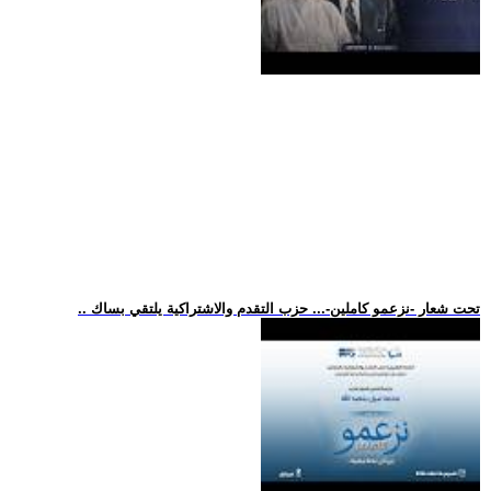
.. تحت شعار -نزعمو كاملين-... حزب التقدم والاشتراكية يلتقي بساك