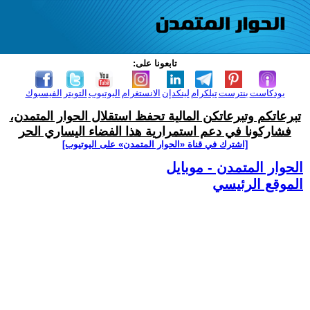
تابعونا على:
بودكاست
بنترست
تيلكرام
لينكدإن
الانستغرام
اليوتيوب
التويتر
الفيسبوك
تبرعاتكم وتبرعاتكن المالية تحفظ استقلال الحوار المتمدن،
فشاركونا في دعم استمرارية هذا الفضاء اليساري الحر
[اشترك في قناة ‫«الحوار المتمدن» على اليوتيوب]
الحوار المتمدن - موبايل
الموقع الرئيسي