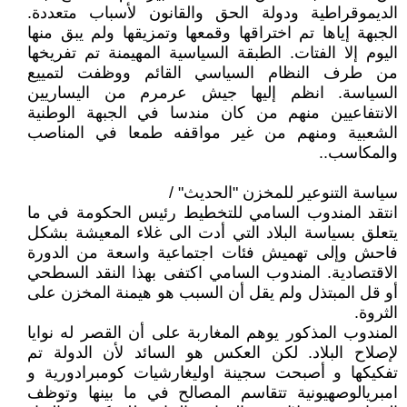
الديموقراطية ودولة الحق والقانون لأسباب متعددة.
الجبهة إياها تم اختراقها وقمعها وتمزيقها ولم يبق منها
اليوم إلا الفتات. الطبقة السياسية المهيمنة تم تفريخها
من طرف النظام السياسي القائم ووظفت لتمييع
السياسة. انظم إليها جيش عرمرم من اليساريين
الانتفاعيين منهم من كان مندسا في الجبهة الوطنية
الشعبية ومنهم من غير مواقفه طمعا في المناصب
والمكاسب..
سياسة التنوعير للمخزن "الحديث" /
انتقد المندوب السامي للتخطيط رئيس الحكومة في ما
يتعلق بسياسة البلاد التي أدت الى غلاء المعيشة بشكل
فاحش وإلى تهميش فئات اجتماعية واسعة من الدورة
الاقتصادية. المندوب السامي اكتفى بهذا النقد السطحي
أو قل المبتذل ولم يقل أن السبب هو هيمنة المخزن على
الثروة.
المندوب المذكور يوهم المغاربة على أن القصر له نوايا
لإصلاح البلاد. لكن العكس هو السائد لأن الدولة تم
تفكيكها و أصبحت سجينة اوليغارشيات كومبرادورية و
امبريالوصهيونية تتقاسم المصالح في ما بينها وتوظف