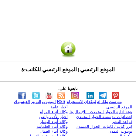
الموقع الرئيسي
الموقع الرئيسي للكاتب-ة
|
تابعونا على:
بنترست
تيلكرام
لينكدإن
الانستغرام
RSS
اليوتيوب
التويتر
الفيسبوك
الموقع الرئيسي
أخبار عامة
هيئة ادارة الحوار المتمدن - للإتصال بنا
وكالة أنباء المرأة
إحصائيات مؤسسة الحوار المتمدن
اخبار الأدب والفن
قواعد النشر
وكالة أنباء اليسار
ابرز كتاب / كاتبات الحوار المتمدن
وكالة أنباء العلمانية
يوتيوب التمدن
وكالة أنباء العمال