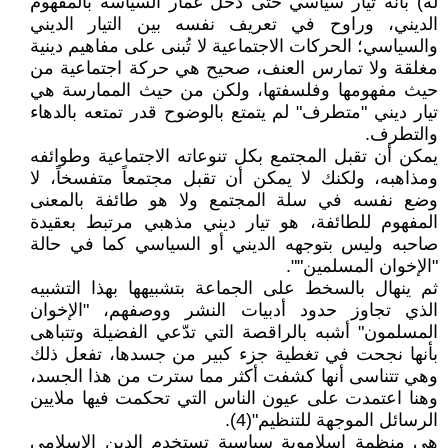
له) بأنه تيار سياسي حتى دخل غمار السياسة بالمفهوم
الديني، وراوح في تعريف نفسه بين التيار الديني
والسياسي؛ الحركات الاجتماعية لا تُبنى على مفاهيم دينية
مغلقة ولا تمارس العنف، صحيح هي حركة اجتماعية من
حيث مفهومها وفلسفتها، ولكن من حيث الممارسة هي
تيار ديني "متطرف" لم يتمتع بالوضوح قدر تمتعه بالدهاء
والتطرف.
يمكن أن تقبل المجتمع بكل تنوعاته الاجتماعية وطوائفه
ومذاهبه، ولكنك لا يمكن أن تقبل مجتمعاً متفسخاً، لا
وضع نفسه في سلة المجتمع ولا هو طائفة بالمعنى
المفهوم للطائفة، هو تيار ديني مذهبي مرتبط بعقيدة
صاحبه وليس بتوجهه الديني أو السياسي كما في حالة
"الإخوان المسلمين"".
ثم ينهال بالسخط على الجماعة بتشبيهها بهذا التشبيه
الذي تجاوز حدود أدبيات النشر ووصفهم، "الإخوان
المسلمون" أشبه بالراقصة التي تدّعي الفضيلة وتتباهى
بأنها نجحت في تغطية جزء كبير من جسدها، تفعل ذلك
وهي تتناسى أنها كشفت أكثر مما سترت من هذا الجسد،
وهنا اعتمدت على عيون الناس التي تحكمت فيها ملايين
الرسائل الموجهة للتنظيم"(4).
هي منظمة اسلاموية سياسية تستخدم الدين الاسلامي