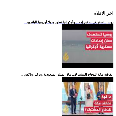
اخر الافلام
.. روسيا تستهدف سفن إمداد وأوكرانيا تطور بديلا أوروبيا للباتريو
.. اتفاقية مكة للدفاع المشترك.. ماذا تملك السعودية وتركيا وباكس