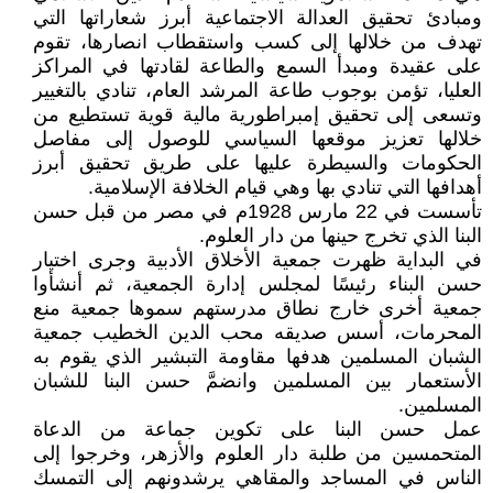
ومبادئ تحقيق العدالة الاجتماعية أبرز شعاراتها التي
تهدف من خلالها إلى كسب واستقطاب انصارها، تقوم
على عقيدة ومبدأ السمع والطاعة لقادتها في المراكز
العليا، تؤمن بوجوب طاعة المرشد العام، تنادي بالتغيير
وتسعى إلى تحقيق إمبراطورية مالية قوية تستطيع من
خلالها تعزيز موقعها السياسي للوصول إلى مفاصل
الحكومات والسيطرة عليها على طريق تحقيق أبرز
أهدافها التي تنادي بها وهي قيام الخلافة الإسلامية.
تأسست في 22 مارس 1928م في مصر من قبل حسن
البنا الذي تخرج حينها من دار العلوم.
في البداية ظهرت جمعية الأخلاق الأدبية وجرى اختيار
حسن البناء رئيسًا لمجلس إدارة الجمعية، ثم أنشأوا
جمعية أخرى خارج نطاق مدرستهم سموها جمعية منع
المحرمات، أسس صديقه محب الدين الخطيب جمعية
الشبان المسلمين هدفها مقاومة التبشير الذي يقوم به
الأستعمار بين المسلمين وانضمَّ حسن البنا للشبان
المسلمين.
عمل حسن البنا على تكوين جماعة من الدعاة
المتحمسين من طلبة دار العلوم والأزهر، وخرجوا إلى
الناس في المساجد والمقاهي يرشدونهم إلى التمسك