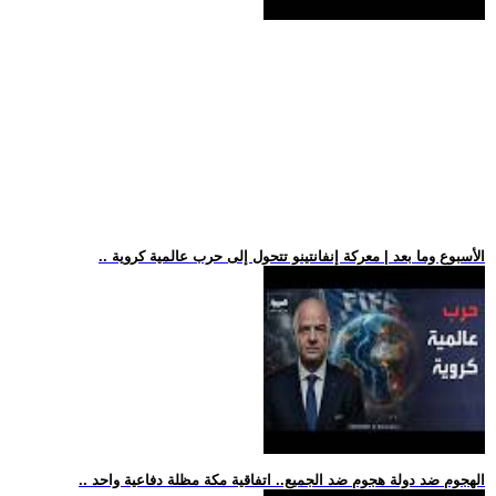
.. الأسبوع وما بعد | معركة إنفانتينو تتحول إلى حرب عالمية كروية
.. الهجوم ضد دولة هجوم ضد الجميع.. اتفاقية مكة مظلة دفاعية واحد