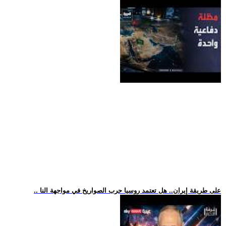
.. على طريقة إيران.. هل تعتمد روسيا حرب الصواريخ في مواجهة النا