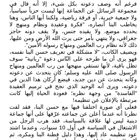
فرغم أنه وصف دعوته بكل شيء، إلا أنه قال في
مجموعة الرسائل عن الجماعة إنها ليست حزباً سياسياً،
ولا جمعية خيرية، أو فرقة رياضية، ولكننا أيها الناس، وهنا
يخاطب البنا أنصاره، "فكرة وعقيدة ونظام ومنهج لا
يحدده موضع، ولا يقيده جنس، ولا يقف دونه حاجز
جغرافي، ولا ينتهي بأمر حتى يرث الله الأرض ومن عليها،
ذلك لأنه نظام رب العالمين ومنهاج رسوله الأمين".
ويضيف الكاتب، "لا مشكلة في تعريف حسن البنا نفسه،
فهو يرى أن ما طرحه على النّاس دعوة "ربانية" سوف
تظل باقية، لأنها تستقي منهجها من رب العالمين ومنهاج
الرسول صلى الله عليه وسلم؛ كان يتحدث عن دعوته
وكأنه يتحدث عن دين جديد، فيضع أركان هذا الدين في
دعوته، ويرى أنه الوحيد الذي نجح في ترميم العقيدة
"الفاسدة" من وجهة نظره؛ فعودة الحياة إليها كانت
مرتبطة بالإعلان عن تنظيمه!
فعلى أي صورة اختلفنا فيها مع حسن البنا، فقد لفت
نظرنا أنه عندما أعلن عن جماعته عرّفها على أنها جماعة
دينية ليس لها علاقة بالسياسة، فقد هرب الرجل من
الاشتغال في السياسة في أول 10 سنوات، وعندما اشتد
عود تنظيمه عاد إليها، وهذا دليل فطنة البنا ومكره، ثم