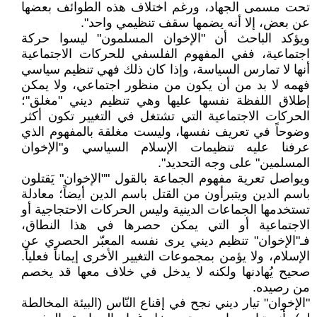
تحت مسمى الجهاد، ورغم اختلاف هذه الطوائف بعضها
عن بعض، إلا أنه يضمها سقف تنظيمي واحد".
ويؤكد الباحث أن "الإخوان المسلمون" ليسوا حركة
اجتماعية، ففي المفهوم الفلسفي للحركات الاجتماعية
أنها لا تمارس السياسة، وإذا كان ذلك فهي تنظيم سياسي
فهمه لا بد من أن يكون من منظور اجتماعي، ولا يمكن
إطلاق اللفظة نفسها عليها وهي تنظيم ديني "مغلق"؛
الحركات الاجتماعية التي تشتغل في التغيير تكون أكثر
وضوحاً في تعريف نفسها، وليست مغلقة بالمفهوم الذي
عرفنا عليه تنظيمات الإسلام السياسي و"الإخوان
المسلمين" على وجه التحديد".
ويواصل تعرية مفهوم الجماعة بالقول ""الإخوان" يَقتلون
باسم الدين ويتبرأون من القتل باسم الدين أيضاً؛ معادلة
تستخدمها الجماعات الدينية وليس الحركات الاحتجاجية أو
الاجتماعية أو التي يمكن حصرها في هذا النطاق،
فـ"الإخوان" تنظيم ديني يرى نفسه المعبّر الحصري عن
الإسلام، ولا يؤمن بمجموعات التغيير الأخرى إيماناً فعلياً.
صحيح يُهادنها ولكنه لا يدخل في خلاف معها قد يخصم
من رصيده.
"الإخوان" تيار ديني نجح في إقناع النّاس (البيئة المخالطة