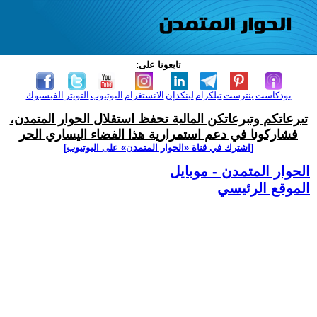
تابعونا على:
بودكاست
بنترست
تيلكرام
لينكدإن
الانستغرام
اليوتيوب
التويتر
الفيسبوك
تبرعاتكم وتبرعاتكن المالية تحفظ استقلال الحوار المتمدن،
فشاركونا في دعم استمرارية هذا الفضاء اليساري الحر
[اشترك في قناة ‫«الحوار المتمدن» على اليوتيوب]
الحوار المتمدن - موبايل
الموقع الرئيسي