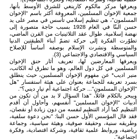
ويعرفها مركز مالكوم كارينغي للشرق الأوسط بأنها،
جمعية الإخوان المسلمين، المعروفة أكثر باسم “الإخوان
المسلمون”، هي تنظيم إسلامي تأسس في مصر على يد
حسن البنّا في العام 1928 بسبب حاجة متصورة إلى
نهضة إسلامية. طوال عقد الثلاثينيات من القرن الماضي،
تطوّرت الفكرة إلى حركة تضمّ أبناء الطبقتين الدنيا
والمتوسطة ونشرت الإسلام بوصفه أساساً للإصلاح
السياسي والاقتصادي والاجتماعي (3).
ويعرفها المعارضين لها، تعريف أثار حنق الإخوان
المسلمين في كل دول العالم، وهو ما تطرق له الكاتب،
منير اديب* عن مفهوم الإخوان المسلمين، حيث ينطلق
بسرد تعريفه للجماعة بعنوان على هيئة استفسار "هل
"الإخوان المسلمون"... حركة اجتماعية أم تيار ديني؟".
ويبحر بالكلام قائلاً، "هذا السؤال لا بد من أن تكون من
أدبيات "الإخوان المسلمين" أنفسهم، وأحاول أن أقدم
التنظيم كما أراد التنظيم لنفسه من دون زيادة أو نقصان،
فقد قال المؤسس الأول حسن البنا: "نحن دعوة سلفية،
وطريقه سنية، وحقيقة صوفية، وهيئة سياسية، وجماعة
رياضية، وروابط علمية ثقافية، وشركة اقتصادية، وفكرة
اجتماعية".