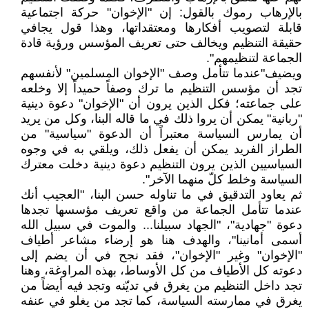
بالإرهاب رموك بالقول: إن "الإخوان" حركة اجتماعية
قابلة لتصويب أفكارها ومعتقداتها، وهذا قول يجافي
حقيقة التنظيم ويخالف حتى تعريف المؤسس ورؤية قادة
الجماعة لتنظيمهم".
ويضيف"عندما تتأمل وصف "الإخوان المسلمين" لأنفسهم
تجد أن مؤسس التنظيم ما ترك وصفاً حميداً إلا وخلعه
على جماعته؛ فكل الذين يرون أن "الإخوان" دعوة دينية
"ربانية" يمكن أن يروا ذلك في ما قاله البنا، وكل من يريد
أن يمارس السياسة معتبراً أن الدعوة "سياسية" من
الطراز الفريد يمكن أن يفعل ذلك، ويلقي به في وجوه
السياسيين الذين يرون التنظيم دعوة دينية دخلت معترك
السياسة وخلط كلّ منهما الآخر".
ثم يعاود التدقيق في ما تناوله حسن البنا، "العجيب أنك
عندما تتأمل الجماعة من واقع تعريف مؤسسها تجدها
دعوة "جهادية"، "الجهاد سبيلنا... والموت في سبيل الله
أسمى أمانينا"، والهدف هنا هو إرضاء مشاعر أطياف
"الإخوان" وغير "الإخوان"، فقد نجح في أن يضم إلى
دعوته كل الأطياف من كل الأوساط، بهذه المراوغة، وهنا
تجد داخل التنظيم من يغرق في تديّنه وتجد فيه أيضاً من
يغرق في ممارسته السياسة، كما تجد من يغلو في عنفه