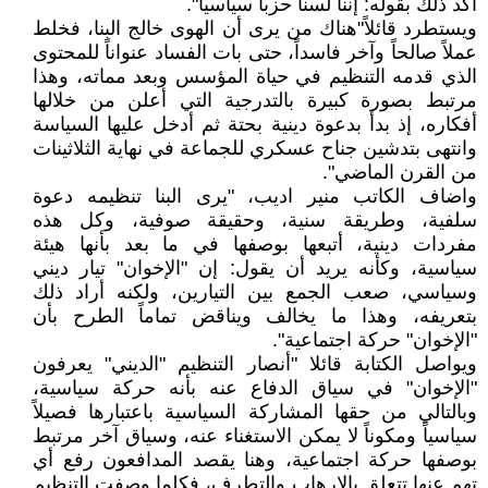
أكد ذلك بقوله: إننا لسنا حزباً سياسياً".
ويستطرد قائلاً"هناك من يرى أن الهوى خالج البنا، فخلط
عملاً صالحاً وآخر فاسداً، حتى بات الفساد عنواناً للمحتوى
الذي قدمه التنظيم في حياة المؤسس وبعد مماته، وهذا
مرتبط بصورة كبيرة بالتدرجية التي أعلن من خلالها
أفكاره، إذ بدأ بدعوة دينية بحتة ثم أدخل عليها السياسة
وانتهى بتدشين جناح عسكري للجماعة في نهاية الثلاثينات
من القرن الماضي".
واضاف الكاتب منير اديب، "يرى البنا تنظيمه دعوة
سلفية، وطريقة سنية، وحقيقة صوفية، وكل هذه
مفردات دينية، أتبعها بوصفها في ما بعد بأنها هيئة
سياسية، وكأنه يريد أن يقول: إن "الإخوان" تيار ديني
وسياسي، صعب الجمع بين التيارين، ولكنه أراد ذلك
بتعريفه، وهذا ما يخالف ويناقض تماماً الطرح بأن
"الإخوان" حركة اجتماعية".
ويواصل الكتابة قائلا "أنصار التنظيم "الديني" يعرفون
"الإخوان" في سياق الدفاع عنه بأنه حركة سياسية،
وبالتالي من حقها المشاركة السياسية باعتبارها فصيلاً
سياسياً ومكوناً لا يمكن الاستغناء عنه، وسياق آخر مرتبط
بوصفها حركة اجتماعية، وهنا يقصد المدافعون رفع أي
تهم عنها تتعلق بالإرهاب والتطرف، فكلما وصفت التنظيم