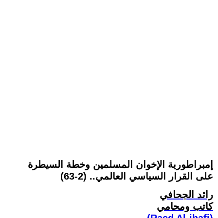
إمبراطورية الإخوان المسلمين وخطة السيطرة
على القرار السياسي العالمي.. (2-63)
رائد الجحافي
كاتب ومحامي
(Raed Al-jhafi)