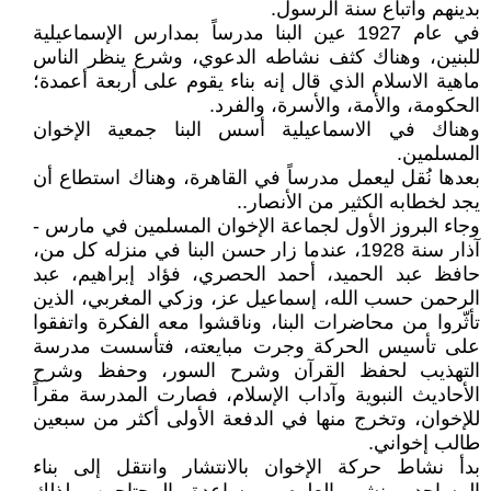
بدينهم واتباع سنة الرسول.
في عام 1927 عين البنا مدرساً بمدارس الإسماعيلية
للبنين، وهناك كثف نشاطه الدعوي، وشرع ينظر الناس
ماهية الاسلام الذي قال إنه بناء يقوم على أربعة أعمدة؛
الحكومة، والأمة، والأسرة، والفرد.
وهناك في الاسماعيلية أسس البنا جمعية الإخوان
المسلمين.
بعدها نُقل ليعمل مدرساً في القاهرة، وهناك استطاع أن
يجد لخطابه الكثير من الأنصار..
وجاء البروز الأول لجماعة الإخوان المسلمين في مارس -
آذار سنة 1928، عندما زار حسن البنا في منزله كل من،
حافظ عبد الحميد، أحمد الحصري، فؤاد إبراهيم، عبد
الرحمن حسب الله، إسماعيل عز، وزكي المغربي، الذين
تأثّروا من محاضرات البنا، وناقشوا معه الفكرة واتفقوا
على تأسيس الحركة وجرت مبايعته، فتأسست مدرسة
التهذيب لحفظ القرآن وشرح السور، وحفظ وشرح
الأحاديث النبوية وآداب الإسلام، فصارت المدرسة مقراً
للإخوان، وتخرج منها في الدفعة الأولى أكثر من سبعين
طالب إخواني.
بدأ نشاط حركة الإخوان بالانتشار وانتقل إلى بناء