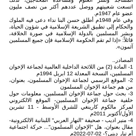
المساجد ونشر العلوم ومساعدة المحتاجين، لذلك
اتسعت شعبيتهم ووصل عددهم أكثر من نصف مليون
عضو عام 1947م.
وفي عام 1948م أطلق حسن البنا نداء دعى فيه الملوك
والحكام إلى تطبيق الشريعة الإسلامية في شؤون الحياة،
وبشر المسلمين بالدولة الإسلامية في صورة الخلافة،
قائلاً: «إذا لم تقم الحكومة الإسلامية فإن جميع المسلمين
آثمون».
المصادر..
1- المادة (2) من اللائحة الداخلية العالمية لجماعة الإخوان
المسلمين، النسخة المعدلة 12 ابريل 1994م
2- الموقع الرسمي لجماعة الإخوان المسلمون، بعنوان،
من هم جماعة الإخوان المسلمون
3- بحث حول جماعة الإخوان المسلمين، معلومات حول
خلفية جماعة الإخوان المسلمين- الموقع الالكتروني
لمركز مالكوم كارينغي للشرق الأوسط - 11 تشرين
الأول/أكتوبر 2011م
4- منير اديب - صحيفة "النهار العربي" اللبنانية الالكترونية-
مقال بعنوان، هل "الإخوان المسلمون"... حركة اجتماعية
أم تيار ديني؟- 02-07-2022م