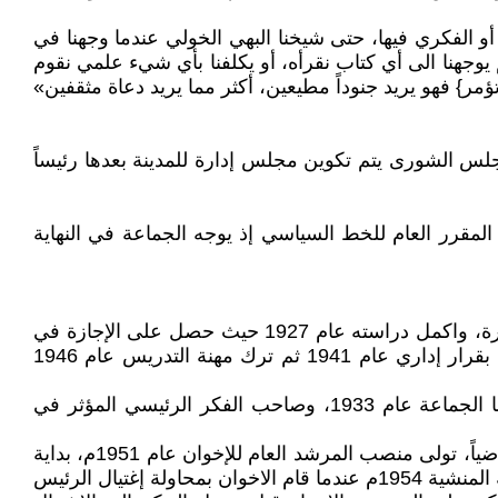
 الفكري فيها، حتى شيخنا البهي الخولي عندما وجهنا في
 يوجهنا الى أي كتاب نقرأه، أو يكلفنا بأي شيء علمي نقوم
ؤمر} فهو يريد جنوداً مطيعين، أكثر مما يريد دعاة مثقفين»
الشورى يتم تكوين مجلس إدارة للمدينة بعدها رئيساً
المقرر العام للخط السياسي إذ يوجه الجماعة في النهاية
1 - حسن البنا (المؤسس) هو حسن أحمد عبدالرحمن محمد البنا، ولد يوم 14 أكتوبر 1906، درس في كلية دار العلوم بالقاهرة، واكمل دراسته عام 1927 حيث حصل على الإجازة في
اللغة العربية وآدابها والعلوم الإسلامية. عين مدرساً للغة العربية في مدينة الإسماعيلية في نفس العام ونقل إلى مدينة قنا بقرار إداري عام 1941 ثم ترك مهنة التدريس عام 1946
يعتبر حسن البنا، مؤسس جماعة الإخوان المسلمين عام 1928 والمُرشد العام الأول لها ورئيس تحرير أول جريدة أصدرتها الجماعة عام 1933، وصاحب الفكر الرئيسي المؤثر في
2 - حسن اسماعيل الهضيبي، يعتبر المرشد الثاني لجماعة الإخوان المسلمين، كان من اشهر المحامين في مصر، ثم عمل قاضياً، تولى منصب المرشد العام للإخوان عام 1951م، بداية
عهد منصبه شهدت مصر مواجهات بين الإخوان ورجال ثورة 23 يوليو وعلى رأسهم الرئيس الراحل جمال عبدالناصر بعد حادثة المنشية 1954م عندما قام الاخوان بمحاولة إغتيال الرئيس