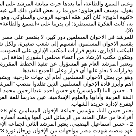
وعلى السمع والطاعة، أما بعدها جرت مبايعة المرشد على 
يقول، يوسف القرضاوي: «وربما رد بعض الناس ذلك الى عيب في
«كتيبة الذبيح» كان أكبر همّه التوجيه الروحي والسلوكي، وهو 
به، كانت الفكرة المسيطرة: ان يدربنا على «السمع والطاعة»، فع
(3).
للمرشد في الاخوان المسلمين دور كبير، لا يقتصر على مصر بل
يقسم الاخوان المسلمون أنفسهم إلى شعب صغيرة، ولكل شع
للمكتب الإداري، تقوم قرارات المكتب الإداري على التصويت.
ويتكون مكتب الإرشاد من أعضاء مجلس الشورى إضافة إلى ا
ويعتبر المرشد العام هو المسؤول عن تنفيذ الخطط المقررة، و
وقراراته لا يعلو عليها أي قرار وعلى الجميع تنفيذها.
وهو من يمثل الاخوان المسلمين أمام أي جهات خارجية، ويشرف
اهم وأبرز قادة الإخوان المسلمين الذين تقلدوا منصب "المرشد 
ليتفرغ لإدارة جريدة الشهاب.
أفرادها من خلال العديد من الرسائل التي ألفها ويلقبه أنصاره «بال