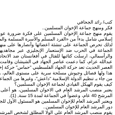
كتب/ رائد الجحافي
فكر ومنهج جماعة الإخوان المسلمين..
يقوم منهج جماعة الإخوان المسلمين على فكرة ضرورة عودة 
إسلامي شامل بدءاً من «الفرد المسلم والأسرة المسلمة والمج
لذلك تحرص الجماعة على تنشئة اعضائها وأنصارها على منهج
الجماعة في الحرب ضد الإستعمار الإنجليزي عبر مجاهديه
والرأسمالي، ارسلت كتائبها للقتال في أفغانستان ضد الاتحا
عبدالله عزام، كما دعمت عناصر الجهاد في الشيشان وقامت 
العصر الحديث تعد حركة الجهاد الفلسطيني "حماس" حركة إخ
هذا ولها فصائل وجيوش مسلحة سرية على مستوى العالم، واتهم
من جاء بـ تنظيم الدولة الإسلامية "داعش"، وغيرها من الجما
كيف يقوم الهيكل القيادي لجماعة الإخوان المسلمين؟
يعتبر منصب المرشد العام في الاخوان المسلمين، هو أعل
المرشح 40 عام، وعضواً في الجماعة لمدة 15 سنة, (1).
ويعتبر المرشد العام للإخوان المسلمين هو المسئول الأول لل
دور المرشد العام للإخوان المسلمين..
يقوم منصب المرشد العام على الولا المطلق لشخص المرشد و