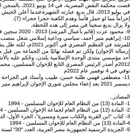
قضت محكمة النقض المصرية، في 14 يونيو 2021، بالسجن المؤبد لمحمد بديع في قضية بـ"فض إعتصام رابعة العدوية" (6).
في يوليو 2013، قال بديع عبارته الشهيرةعندما أ
إجراماً مما لو حمل فأساً وهدم الكعبة حجرا حجرا» (7).
ولا يزال بديع سجيناً في مصر إلى هذه اللحظة.
9- محمود عزت (قائم بأعمال المرشد) 2013 - 2020 سجين في مصر، منذ العام 2020م
10- إبراهيم منير أحمد، سياسي وداعية إسلامي شغل منصب 
للمرشد في التنظيم 
2012م أصدر الرئيس المصري التابع للإخوان المسلمين، محمد مرسي عفوا عاما عنه (5).
توفي في 4 نوفمبر عام 2022م
ديسمبر 2021 بعد إعفاء مجلس شوري الإخوان لإبراهيم منير من منصبه وفصله من الجماعة 2021م
المصادر..
1- المادة (13) من النظام العام للإخوان المسلمين - 1994
2- المادة (12) من النظام العام لجماعة الإخوان المسلمين - 1994م
3- كتاب "ابن القرية والكتاب سيرة ومسيرة"، الجزء الأول- الدكتور يوسف القرضاوي.
4-المادة (13) من النظام العام للإخوان المسلمين - 1994
5- الجريدة الرسمية لجمهورية مصر العربية، العدد "30" لسنة 2012م.