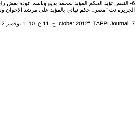
6- النقض تؤيد الحكم المؤبد لمحمد بديع وباسم عودة بفض رابعة"- البوابة نيوز. مؤرشف من الأصل في 2021-06-27.
الجزيرة نت "مصر.. حكم نهائي بالمؤبد على مرشد الإخوان ونائبه"- www.aljazeera.net. مؤرشف من الأصل في 2020-07-09. اطلع عليه بتاريخ
7- ctober 2012". TAPPI Journal. ج. 11 ع. 10. 1 نوفمبر 2012. DOI:10.32964/tj11.10. ISSN:0734-1415. مؤرشف من الأصل في 2022-10-24