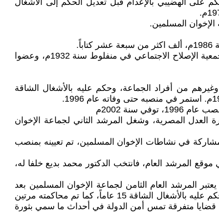
م على الهضيبي بالإعدام قبل تعديل الحكم إلى الاشغال
ً.
4 - محمد حامد أبو النصر ولد في 25 مارس 1913م، يعتبر المرشد العام الرابع لجماعة الإخوان المسلمين، كان عضوا في جمعية الإصلاح الاجتماعي في منفلوط سنة 1932م، وعضوا
السجن سنة عام 1954م مع زملائه من مكتب الإرشاد وغيرهم من أفراد الجماعة، وحكم عليه بالأشغال الشاقة
 العدل المصرية، وشغل المرشد الثاني لجماعة الإخوان
لمشاركة في نشاطات الإخوان المسلمين، تم تعيينه بمنصب
استمرار في موقع المرشد العام، فانتخب الدكتور محمد بديع خلفا له،
 شهادة الدكتوراة في الطب البيطري، يعتبر المرشد العام الثامن لجماعة الإخوان المسلمين بعد
انتخابه في 16 يناير 2010 خلفا للمرشد السابق مهدي عاكف، جرى محاكمته عسكريًا في تنظيم 65 الذي قاده سيد قطب وحكم عليه بالأشغال الشاقة 15 عاماً، كما تم محاكمته مرتين
ئيس حسني مبارك في قضية جمعية الدعوة الإسلامية والنقابيين، جرى محاكمته لمرات كثيرة منذ العام 2013 في قضايا متفرقة تمس أمن الدولة في أحداث ما سمي بثورة