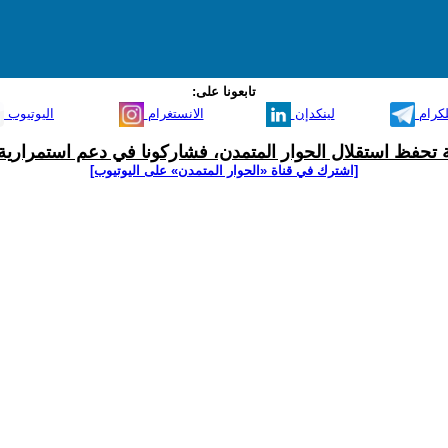
تابعونا على:
لكرام
لينكدإن
الانستغرام
اليوتيوب
ية تحفظ استقلال الحوار المتمدن، فشاركونا في دعم استمرارية 
[اشترك في قناة ‫«الحوار المتمدن» على اليوتيوب]