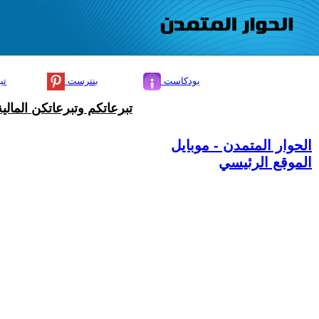
بودكاست
بنترست
تي
تبرعاتكم وتبرعاتكن المال
الحوار المتمدن - موبايل
الموقع الرئيسي