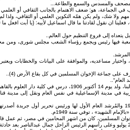
المصحف والمسدس والسمع والطاعة...
 الجماعة، هو: ضعف الاهتمام بالجانب الثقافي أو العلمي أو
مهم ولا شك، ولم يكن همّه التكوين العلمي أو الثقافي، ولذا لم
لينا ان نقول لقادتنا ما قال اسماعيل لأبيه: {يا أبت افعل ما ت
 يتعداه إلى فروع التنظيم حول العالم..
بة فيها رئيس ويجمع رؤساء الشعب مجلس شورى، ومن مجلس 
لمرشد.
اختيار مساعديه، والموافقة على البيانات والخطابات ويعتبر 
 على جماعة الإخوان المسلمين في كل بقاع الأرض (4)..
العام"..
إمام الشهيد» ، توفي سنة 1949م.