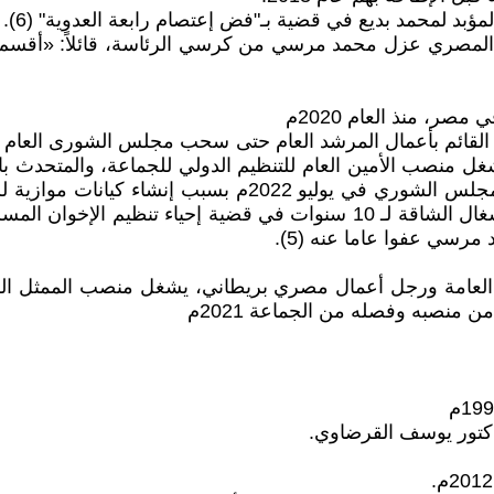
علن الجيش المصري عزل محمد مرسي من كرسي الرئاسة، قائلاً: «أقس
القائم بأعمال المرشد العام حتى سحب مجلس الشورى العام ال
المصري في أكتوبر 2021م، لكنه ظل يشغل منصب الأمين العام للتنظيم الدولي للج
(رسالة الإخوان) ولكن تم فصله نهائيًا من الجماعة من قبل م