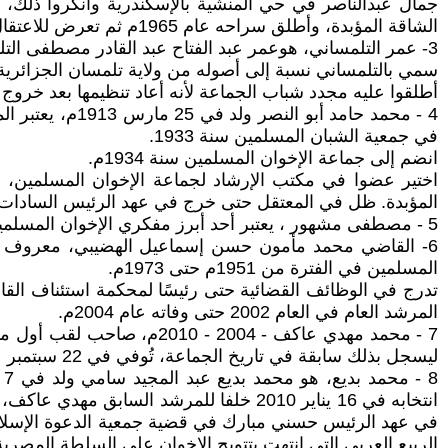
جمال عبدالناصر في حي المنشية بالإسكندرية وانكروا ذلك، 
الشاقة المؤبدة، وأطلق سراحه عام 1965م ثم تعرض للاعتقال مرة أخرى وأطلق سراحه عام 1971م، توفي في بيته عام 1973م.
3- عمر التلمساني، هوعمر عبد الفتاح عبد القادر مصطفى التلمساني ولد بتاريخ 4 نوفمبر 1904 ويعتبر المرشد الثالث لجماعة الإخوان المسلمين.
سمي بالتلمساني نسبة إلى أصوله من ولاية تلمسان الجزائرية
أطلقوا عليه مجدد شباب الجماعة لأنه أعاد تنظيمها بعد خروج أعضائها من السج
في جمعية الشبان المسلمين سنة 1933.
انضم إلى جماعة الإخوان المسلمين سنة 1934م.
المؤبدة. ظل في المعتقل حتى خرج في عهد الرئيس السادات. واختير مرشدا عاماً للإ
5 - مصطفى مشهور ، يعتبر أحد أبرز مفكري الإخوان المسلمين، ألف اكثر من عشرين كتاباً سياسياً ودعويا وفكرياً، تولى المنصب عام 1996، توفي سنة 2002م
6- القاضي محمد مأمون حسن إسماعيل الهضيبي، معروف بمأ
المسلمين في الفترة من 1951م حتى 1973م.
تدرج في الوظائف القضائية حتى رئيسًا لمحكمة استئناف الق
المرشد العام في العام 2002 حتى وفاته عام 2004م.
7 - محمد مهدي عاكف - 2004
ليسجل بذلك سابقة في تاريخ الجماعة، تُوفي في 22 سبتمبر عام 2017م عقب تدهور صحته في أحد السجون المصرية.
الربيع العربي التي انتهت بتتويج الإخوان على السلطة المصرية قب