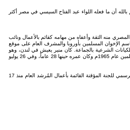
م بالله أن ما فعله اللواء عبد الفتاح السيسي في مصر أكثر
مصري منه الثقة وأعفاه من مهامه كقائم بالأعمال ونائب
ماعة، والمتحدث باسم الإخوان المسلمين بأوروبا والمشرف العام على موقع
جلس الشوري في يوليو 2022م بسبب إنشاء كيانات موازية للكيانات الشرعية بالجماعة. كان منير يعيش في لندن، وهو
أحد مؤسسي منتدى الوحدة الإسلامية بلندن، وحُكم عليه بالأشغال الشاقة لـ 10 سنوات في قضية إحياء تنظيم الإخوان المسلمين عام 1965م وكان عمره حينها 28 عاماً، وفي 26 يوليو
11- مصطفى فهمي طلبة حسن، طبيب وأستاذ في الجراحة العامة ورجل أعمال مصري بريطاني، يشغل منصب الممثل الرسمي للجنة المؤقتة القائمة بأعمال المُرشد العام منذ 17