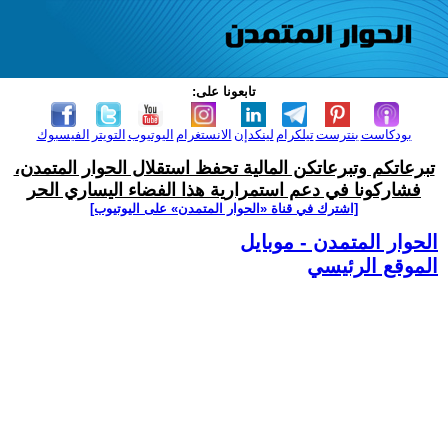
تابعونا على:
بودكاست
بنترست
تيلكرام
لينكدإن
الانستغرام
اليوتيوب
التويتر
الفيسبوك
تبرعاتكم وتبرعاتكن المالية تحفظ استقلال الحوار المتمدن،
فشاركونا في دعم استمرارية هذا الفضاء اليساري الحر
[اشترك في قناة ‫«الحوار المتمدن» على اليوتيوب]
الحوار المتمدن - موبايل
الموقع الرئيسي