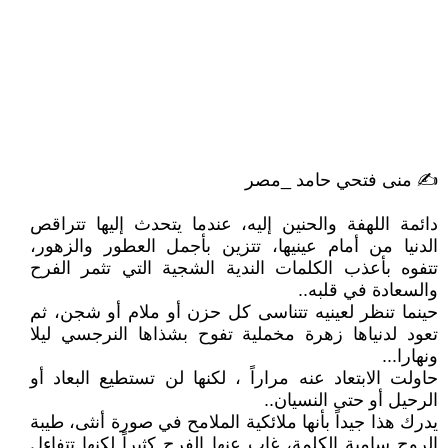
✍️ منى فتحي حامد _مصر
دائمة اللهفة والحنين إليه، عندما يتحدث إليها تتراقص
الدنيا من أمام عينيها، تتزين بأجمل العطور والزهور،
تتفوه بأعذب الكلمات الندية الشجية التي تثمر الفرح
والسعادة في قلبه..
حينما تنظر لعينيه تتناسى كل حزن أو ملام أو شجن، ثم
تعود لدنياها زهرة مخملية تفوح بشذاها النرجسي ليلا
ونهارا...
حاولت الابتعاد عنه مراراً ، لكنها لن تستطيع البعاد أو
الرحيل أو حتى النسيان..
يدرك هذا جيداً بأنها ملائكية الملامح في صورة أنثى، طيبة
الروح سامية الكلمة، غاب عنها الفرح كثيراً لكنها تتفاءل