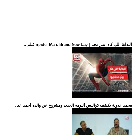
.. فيلم Spider-Man: Brand New Day | البداية اللي كان بيتر محتا
.. محمد عدوية يكشف كواليس ألبومه الجديد ومشروع عن والده أحمد عد