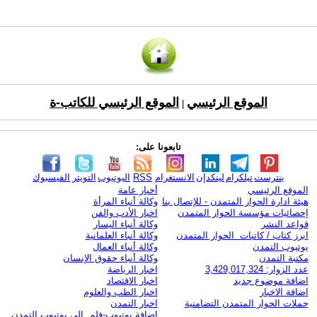
الموقع الرئيسي
الموقع الرئيسي للكاتب-ة
|
تابعونا على:
بنترست
تيلكرام
لينكدإن
الانستغرام
RSS
اليوتيوب
التويتر
الفيسبوك
الموقع الرئيسي
أخبار عامة
هيئة ادارة الحوار المتمدن - للإتصال بنا
وكالة أنباء المرأة
إحصائيات مؤسسة الحوار المتمدن
اخبار الأدب والفن
قواعد النشر
وكالة أنباء اليسار
ابرز كتاب / كاتبات الحوار المتمدن
وكالة أنباء العلمانية
يوتيوب التمدن
وكالة أنباء العمال
مكتبة التمدن
وكالة أنباء حقوق الإنسان
عدد الزوار: 3,429,017,324
اخبار الرياضة
اضافة موضوع جديد
اخبار الاقتصاد
اضافة الاخبار
اخبار الطب والعلوم
حملات الحوار المتمدن التضامنية
اخبار التمدن
إضافة يوتيوب-فلم إلى يوتيوب التمدن