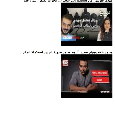
.. مهدي لعريبي: من السينما إلى -مافيا-... الجزائر تقبض على زعيم
.. محمد علام وهيثم سعيد: ألبوم محمد عدوية الجديد استكمالا لنجاح