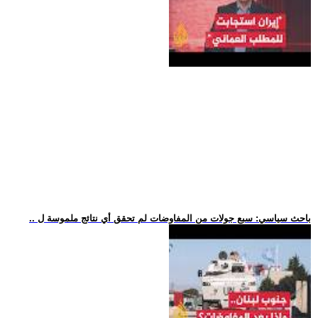
.. باحث سياسي: سبع جولات من المفاوضات لم تحقق أي نتائج ملموسة ل