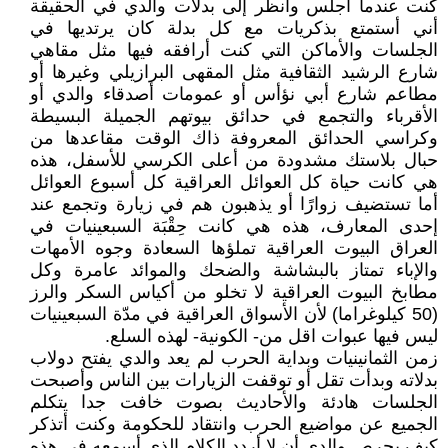
كنت عندما أجلس وأنظر إلى بدلات والدي في الحقيقة
أني أستمتع بذكريات مع كل بدلة كان يرتديها في
الجلسات والأماكن التي كنت أرافقه فيها مثل مقاهي
شارع الرشيد الثقافية مثل المقهى البرازيلي وغيرها أو
مطاعم شارع أبي نؤأس أو عمومات أصدقاء والدي أو
الأقرباء والتجمع في حدائق بيوتهم الجميلة البسيطة
وكراسي الحدائق المعروفة ذاك الوقت مقاعدها من
حبال بلاستك مشدودة من أعلى الكرسي للأسفل، هذه
هي كانت حياة كل العوائل العراقية كل أسبوع العوائل
أما تستضيف زوارًا أو يذهبون هم في زيارة وتجمع عند
إحدى المعارف، هذه هي كانت حِقْبَة السبعينيات في
العراق البيوت العراقية تملؤها السعادة وجوه الأمهات
والإباء تمتاز بالبشاشة والضحك والموائد عامرة وكل
مطابخ البيوت العراقية لا تخلو من أكياس السكر والرز
(50 كيلوغراما) لأن الأسواق العراقية في مدّة السبعينيات
ليس فيها عبوات اقل من- الكونية- لهذه السلع.
زمن الثمانينيات وبداية الحرب لم يعد والدي يفتح دولاب
بدلاته وبدأت تقل أو توقفت الزيارات بين الناس وأصبحت
الجلسات هادئة والأحاديث بصوت خافت جدا يتكلم
الجميع عن مواضيع الحرب وانتقاد للحكومة وكنت أتذكر
كيف يحرص والدي أن لا أردد الكلام الذي أسمعه في هذه