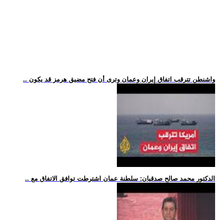
.. واشنطن تترقب اتفاق إيران وعمان وترى أن فتح مضيق هرمز قد يكون
.. الدكتور محمد صالح صدقيان: سلطنة عمان اشترطت توافق الاتفاق مع