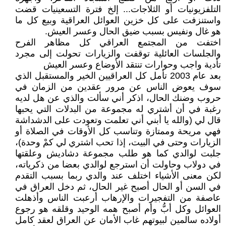
التلفزيونيات أو الثلاجات... إلخ فترة التسعينيات قضت
واستنزفت على كل خزين العوائل العراقية وبيع كل ما
هو غال ونفيس بسبب ضيق الحال وعسر العيش.
اختفت من المجتمع العراقي كل مظاهر الفرح
والجلسات العائلية توقفت والزيارات تحولت إلى مجرد
تأدية واجب وحوارات تنتقد الأوضاع وعسر العيش
بعد عام 2003 تأمل كل العراقيين الخير والمستقبل الذي
سوف يعوض الناس عن مرور عقدين من الزمان في
حروب وضنك الحال، اذكر أني سألت والذي عن هل لديه
رغبة في أن أشتري له مجموعة من البدلات التي يحبها
قال لي (والله يا أبني أني تعلمت وتعودت على الدشداشة
فهي مريحة وممتازة وتناسب كل الأوقات في الصلاة أو
الزيارات وحتى في البيت، إذا تحب اشتري لي كمْ وحدة)،
جلبت لوالدي كما هو طلب مجموعة دشاديش وعلقتها
في دولاب وحاولت أن استرجع لوالدي بعضا من ذكرياته،
لكن معنى الأشياء اختلف عند والدي ربما بسبب التقدم
في السن أو الحال أصبح غير الحال، ثم دخل العراق في
عاصفة من التفجيرات والإرهاب أرعبت الناس وأذهلت
العوائل وكل أبُّ وأم أصبح همه الوحيد وقلقه هو رجوع
أولاده سالمين لبيوتهم غاب الأمان عن العراق لعقد كامل