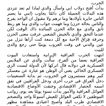
الحرب،
بدأت أفتح دولاب ابي واسأل والدي لماذا لم تعد تتردي
هذه البدلات الجميلة كان دائمًا يجاوب (ابني ما يصير
الناس حايرة بأولادها وما ترهم ولا مقبول ان الواحد يفرح
والناس بحالة حزن) وما فهمت جواب والدي وما هو ربط
تأنق والدي مع حالة الحزن السائدة ذاك الوقت لكن
عندما التحق والدي بالجيش الشعبي عرفت معنى الحزن
وحرقة فِرَاقَ الأحبة مع كل دمعة كنت أراها تنزل من
عين والدتي في وقت الغروب يوميًا حتى رجع والدي
للبيت
انتهت الحرب العراقية الإيرانية واستعادت البيوت
العراقية بعضا من الفرح، سألت والدي عن الملابس
العسكرية في دولابه قال اتركها لأن الدولة لبست الزي
العسكري الخاكي يعني أن الوطن هو عبارة عن معسكر
كبير وهم مستمرون في الحروب، ثم بداية التسعينيات
دخل العراق في حرب أخرى ودخل العراقيين في نفق
اسمه الحصار الاقتصادي وخنقت الأوضاع الاقتصادية
العوائل العراقية والأمور بدأت تسوء يومًا بعد يوم، رواتب
الموظفين لا تكفي العوائل للعيش أسبوعًا واحد والتضخم
الاقتصادي ظرب البلد وأصبح اعتيادي مشاهدة مظهر