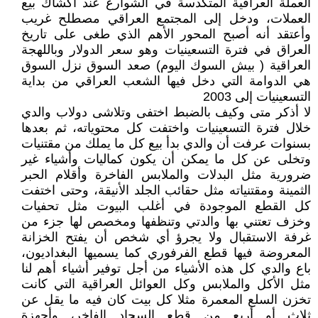
العملة العراقية المتكدسة في الشوارع عند أكشاك بيع
العملات، ودخل إلى المجتمع العراقي مصطلح غريب
وأعتقد أنه أصبح المحور الأهم الذي طغى على تاريخ
العراق في فترة التسعينيات وهو سعر الدولار وباللهجة
العراقية ( بيش السوك اليوم) صعد السوق نزل السوق
هي الدوامة التي دخل فيها الشعب العراقي من بداية
التسعينيات إلى 2003
لا أذكر متى وكيف بالضبط اختفى وتلاشى دولاب والدي
خلال فترة التسعينيات واختفت كل محتوياته، ثم بعدها
بسنوات عرفت أن والدي بدأ بيع كل ما يملك من مقتنيات
وتخلى عن كل ما يمكن أن يكون كماليات وأشياء غير
ضرورية مثل البدلات والملابس الفاخرة وأقلام الحبر
الثمينة ومقتنياته مثل حقائب الجلد الأنيقة، وحتى اختفت
كل القطع الموجودة في أغلب البيوت مثل تحفيات
وخزف تعتني بها والدتي وتنظفها ومخصص لها جزء من
غرفة الاستقبال ولا يجرؤ أي شخص أن يفتح الخزانة
المعروضة فيها قطع الفرفوري كما يسميها البغداديون،
باع والدي كل هذه الأشياء من أجل توفير أشياء أهم لنا
مثل الأكل والملابس وكل العوائل العراقية التي كانت
تخزن السلع المعمرة مثلا كل بيت كان فيه ما يقل عن
ثلاث أو أربع من قطع السجاد الفاخر، وأجهزة