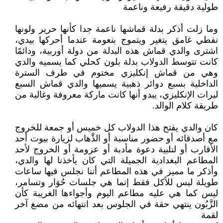
طولية دقيقة رفيعة وناعمة
وما زلت أذكر بدلة قماشها ناعمة جدا كأنها حرير ولونها
نفطي غامق يتغير ويتموج بنعومة عندما أحركها بيدي،
اشترى والدي قماش هذه البدلة من دولة أوربية، ودائمًا
كانت تتوسط الدولاب بدلة بلون كحلي كما يسميه والدي
وهي من قماش إنكليزي مختوم في طرف السترة
الداخلية بسبع دوائر ذهبية يسميها والدي قماش السبع
ليرات الإنكليزي، يبدو أنها كانت ماركة معروفة وغالية من
طريقة كلام الوالد.
كان والدي يفتح هذا الدولاب كل خميس أو جمعة للخروج
مع أصدقائه أو حضور مناسبة أو الذَّهاب لزيارة بيوت أحد
الأقارب أو لتلبية دعوة مأدبة أو عزومة أو الخروج لأحد
المطاعم البغدادية الجميلة التي كان يأخذنا لها والدي،
وأذكر ما مميز في هذه المطاعم أننا نجلس فيها ساعات
طويلة ليس للأكل فقط إنما هي جلسات حُوَار وتسامر،
ليس كما هي عليه مطاعم اليوم وأجواءها الغريبة كأن
الزَّبُون ينتهي حقة في الجلوس بعد انتهائه من مضغ آخر
لقمة