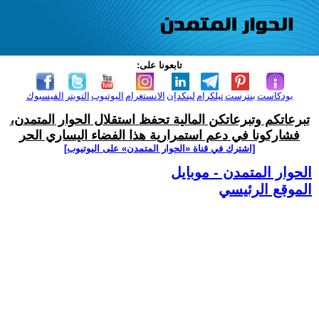
تابعونا على:
بودكاست
بنترست
تيلكرام
لينكدإن
الانستغرام
اليوتيوب
التويتر
الفيسبوك
تبرعاتكم وتبرعاتكن المالية تحفظ استقلال الحوار المتمدن،
فشاركونا في دعم استمرارية هذا الفضاء اليساري الحر
[اشترك في قناة ‫«الحوار المتمدن» على اليوتيوب]
الحوار المتمدن - موبايل
الموقع الرئيسي