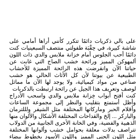
على بالي ذكريات دائمًا تتكرر كأنني أراها أمامي على
شاشة كبيرة، في حِقْبَة طفولتي منتصف السبعينيات كنت
دائمًا أحب الجلوس أمام خزانة ملابس والدي ذات اللون
ألمهوكن المميز ورائحة خشب الصاج التي غابت عن
حياتنا الآن وانقرضت هذه الرائحة المميزة للأخشاب
الطبيعية عن بيوتنا لأن كل الأثاث الحالي هو خشب
صناعي من مواد كيميائية، ولا يوجد لها الآن ما مماثل
لوصف وتعريف هذا الجيل عن رائحة ارتبطت بالذكريات
كنت أفتح أبواب خِزانة ملابس والدي واسحب الأدراج
وأظل أستمتع بتقليب والنظر إلى مجموعة الساعات
وأقلام الحبر وماركاتها المختلفة مثل الشيفر ولللترمان
والباركر ... إلخ والقداحات المختلفة الأشكال والألوان منها
الذهبية والفضية، وفي الخانة الأخرى الجانبية من الدولاب
تتراصف بدلات معلقة بحوامل خشب وألوانها المختلفة
مثل اللون الحني المميز واللون الأسود بخطوط بيضاء