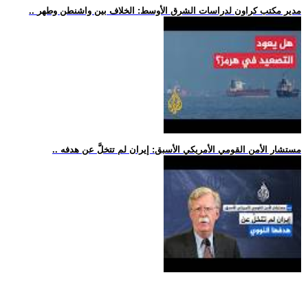
.. مدير مكتب كراون لدراسات الشرق الأوسط: الخلاف بين واشنطن وطهر
.. مستشار الأمن القومي الأمريكي الأسبق: إيران لم تتخلَّ عن هدفه