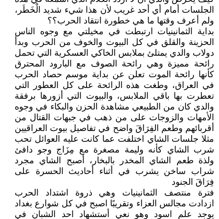
الجلسات أمام أي أحد غريب لأن هذا شيء شديد الْخَطَر،
ولم أعرف وقتها ما هي خطورة انتقاد الحرب؟؟
بداية الثمانينيات ارتبطت في مخيلتي مع وجوه الناس
الحزينة والقلق في كل البيوت والخوف من الحرب وبدأ
دولاب والدي يمتلئ بملابس الخاكي العسكرية التي تحمل
رائحة مميزة وهي رائحة الصوف مع البارود المحترق
كأنها رائحة الموت تعلن عن بداية موسم حصاد الحرب
في العراق، وطغت هذه الرائحة على كل العطور التي
تعطرت بها باقي الملابس، والبيوت التي أزورها برفقة
والدي كان من الطبيعي مشاهدة الحزن والبكاء في وجوه
الأمهات والزوجات على من ذهب في جبهات القتال من
أقربائهم وطعم الفِرَاقَ واضح في تفاصيل بيوت العراقيين
مثلا جلسات الشاي اختلفت عما كانت عليه العوائل تحب
شرب الشاي كأنه وليمة مصغرة مع مِزَاج وجو دافئ
ولذة طعم الشاي المخدر بالبخار، أصبح الشاي مجرد
شراب ساخن يشرب في أثناء أحاديث الحسرة على
فِرَاقَ الجنود
فترة منتصف الثمانينيات وهي ذروة اشتداد الحرب
ازدادت مجالس العزاء وتقريبًا اصبح في كل شوارع بغداد
يوجد علم اسود وهو نعي أستشهاد احد الشبان في