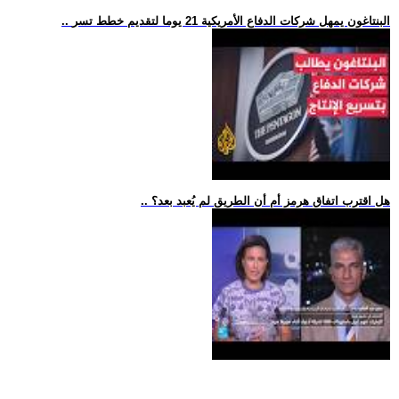
.. البنتاغون يمهل شركات الدفاع الأمريكية 21 يوما لتقديم خطط تسر
.. هل اقترب اتفاق هرمز أم أن الطريق لم يُعبد بعد؟