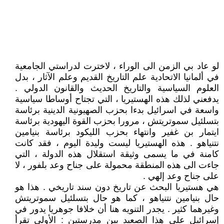
لو عاد بي الزمن الى الوراء ، لاخترت لدراستي الجامعية
في ألمانيا الاتحادية علم التاريخ القديم وعلم الآثار ، بدل
العلوم السياسية والتاريخ الحديث والقانون الدولي .
يدفعني لذلك هذه الهستيريا ، التي تجتاح أوساطا سياسية
واسعة في اسرائيل بدءا بحزب الصهيونية الدينية برئاسة
بتسلئيل سموتريتش ، مرورا بحزب القوة اليهودية برئاسة
ايتمار بن غفير وانتهاء بحزب الليكود برئاسة بنيامين
نتنياهو . هذه الهستيريا ليست وليدة اليوم ، فقد كانت
كامنة في ما يسمى وثيقة استقلال هذه الدولة ، التي
جاءت الى هذه المنطقة محمولة على جناح وعد بلفور ، لا
على جناح وعد إلهي .
هي هستيريا البحث عن تاريخ دون سند تاريخي . هذا هو
حال بنيامين نتنياهو ، كما هو حال بتسلئيل سموتريتش
وغيرهما كثير . يجدر التنويه هنا أن خلافا جوهريا يدور في
إسرائيل على هذا الصعيد بين مدرستين : الأولى تقرأ