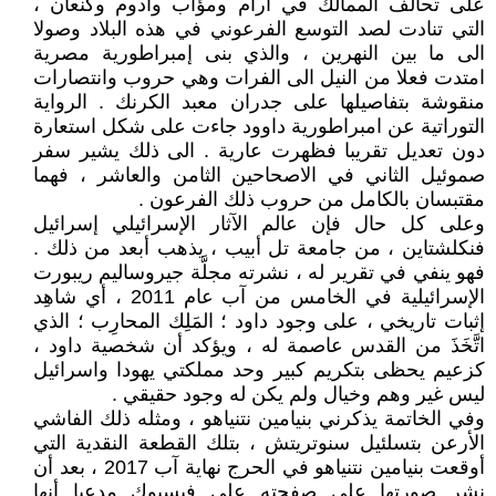
على تحالف الممالك في آرام ومؤاب وآدوم وكنعان ،
التي تنادت لصد التوسع الفرعوني في هذه البلاد وصولا
الى ما بين النهرين ، والذي بنى إمبراطورية مصرية
امتدت فعلا من النيل الى الفرات وهي حروب وانتصارات
منقوشة بتفاصيلها على جدران معبد الكرنك . الرواية
التوراتية عن امبراطورية داوود جاءت على شكل استعارة
دون تعديل تقريبا فظهرت عارية . الى ذلك يشير سفر
صموئيل الثاني في الاصحاحين الثامن والعاشر ، فهما
مقتبسان بالكامل من حروب ذلك الفرعون .
وعلى كل حال فإن عالم الآثار الإسرائيلي إسرائيل
فنكلشتاين ، من جامعة تل أبيب ، يذهب أبعد من ذلك .
فهو ينفي في تقرير له ، نشرته مجلَّة جيروساليم ريبورت
الإسرائيلية في الخامس من آب عام 2011 ، أي شاهِد
إثبات تاريخي ، على وجود داود ؛ المَلِك المحارِب ؛ الذي
اتَّخَذَ من القدس عاصمة له ، ويؤكد أن شخصية داود ،
كزعيم يحظى بتكريم كبير وحد مملكتي يهودا واسرائيل
ليس غير وهم وخيال ولم يكن له وجود حقيقي .
وفي الخاتمة يذكرني بنيامين نتنياهو ، ومثله ذلك الفاشي
الأرعن بتسلئيل سنوتريتش ، بتلك القطعة النقدية التي
أوقعت بنيامين نتنياهو في الحرج نهاية آب 2017 ، بعد أن
نشر صورتها على صفحته على فيسبوك مدعيا أنها