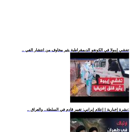
.. تفشي إيبولا في الكونغو الديمقراطية يثير مخاوف من انتشار الفي
.. نشرة إخبارية | إعلام إيراني: تغيير قادم في السلطة.. والعراق: