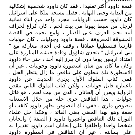
قصة داوود أكثر تعقيدا . فقد كان داوود شخصية إشكالية
من البداية وحتى النهاية . فقبل مسحه ملكا على اسرائيل
كان داوود حسب الروايات مجرد واحد من ابناء ثمانية
لرجل من سبط يهودا من بيت لحم ، كان كراع لخراف
أبيه يجيد العزف على القيثار ، ولمع نجمه في القصة
المشوقة المعروفة ، فصة داوود وجوليات . كان جوليات
فارسا فلسطينيا عملاقا ، وقف في أحدى معاركه مع "
بني اسرائيل " يتحدى شاؤول وقادة جيشه للمبارزة على
امتداد اربعين يوما دون ان يبرز إليه أحد ، حتى جاء داوود
وكان ما كان من شأن اسطورة داوود وجوليات . غير أن
الاسطورة تلك تنطوي على تناقض ما زال ينتظر الحل .
ففي كتاب الملوك الأول يجري الحديث عن داوود
باعتباره قاتل جوليات ، ولكن كتاب الملوك الثاني ينقض
الرواية ويقرر أن إلحانان ، الذي من بيت لحم ، هو قاتل
جوليات . هذا التناقض جرى حله من خلال الاستعانة
بنصوص ماري ، ففي تلك النصوص يظهر داوود كلقب أو
صفة وهو بهذا المعنى يعني القائد ، وهكذا حل علماء
التوراة ذلك التناقض واعتبروا داوود ( الصفة ) والحانان
شخصا واحدا وأطلقوا على إلحانان اسم داوود تقديرا له
على بسالته . غير ان التناقض في اسطورة داوود