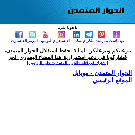
تابعونا على:
بودكاست
بنترست
تيلكرام
لينكدإن
الانستغرام
اليوتيوب
التويتر
الفيسبوك
تبرعاتكم وتبرعاتكن المالية تحفظ استقلال الحوار المتمدن،
فشاركونا في دعم استمرارية هذا الفضاء اليساري الحر
[اشترك في قناة ‫«الحوار المتمدن» على اليوتيوب]
الحوار المتمدن - موبايل
الموقع الرئيسي