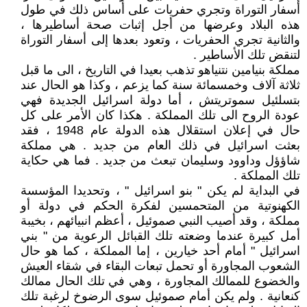
أسفار التوراة وتجري حفريات على أساس ذلك في طول
هذه البلاد وعرضها من أجل إثبات صحة أساطيرها ،
والثانية تجري الحفريات ، وتعود بعدها إلى أسفار التوراة
لتنقض تلك الأساطير .
مملكة بنيامين نتنياهو تذهب بعيدا في التاريخ ، الى ما قبل
ثلاثة آلاف وخمسمائة سنة كما يزعم ، وكذا هو الحال عند
بتسلئيل سموتريتش ، أما دولة اسرائيل الجديدة فهي
عودة الروح الى تلك المملكة . هكذا كان الأمر على كل
حال في إعلان استقلال هذه الدولة عام 1948 ، فقد
بعثت اسرائيل في ذلك العام من جديد . هي مملكة
شاؤؤل وداوود وسليمان تبعث من جديد . فما هي حكاية
تلك المملكة .
في البداية لم يكن " بنو اسرائيل " ، وتحديدا المؤسسة
الكهنوتية من المتحمسين لفكرة الحكم في دولة أو
مملكة ، وقد أصيب النبي صموئيل ، أعظم انبيائهم ، بخيبة
أمل كبيرة عندما وضعته تلك القبائل الرعوية من " بني
اسرائيل " أمام أحد خيارين ، إما المملكة ، كما هو حال
الشعوب المجاورة أو تحمل تبعات البقاء في شقاء العيش
والخضوع للممالك المجاورة ، وهي في تلك الحال ممالك
كنعانية . ولم يكن أمام صموئيل سوى الرضوخ لرغبة تلك