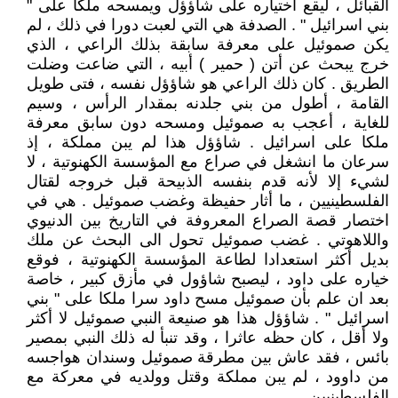
القبائل ، ليقع اختياره على شاؤؤل ويمسحه ملكا على "
بني اسرائيل " . الصدفة هي التي لعبت دورا في ذلك ، لم
يكن صموئيل على معرفة سابقة بذلك الراعي ، الذي
خرج يبحث عن أتن ( حمير ) أبيه ، التي ضاعت وضلت
الطريق . كان ذلك الراعي هو شاؤؤل نفسه ، فتى طويل
القامة ، أطول من بني جلدنه بمقدار الرأس ، وسيم
للغاية ، أعجب به صموئيل ومسحه دون سابق معرفة
ملكا على اسرائيل . شاؤؤل هذا لم يبن مملكة ، إذ
سرعان ما انشغل في صراع مع المؤسسة الكهنوتية ، لا
لشيء إلا لأنه قدم بنفسه الذبيحة قبل خروجه لقتال
الفلسطينيين ، ما أثار حفيظة وغضب صموئيل . هي في
اختصار قصة الصراع المعروفة في التاريخ بين الدنيوي
واللاهوتي . غضب صموئيل تحول الى البحث عن ملك
بديل أكثر استعدادا لطاعة المؤسسة الكهنوتية ، فوقع
خياره على داود ، ليصبح شاؤول في مأزق كبير ، خاصة
بعد ان علم بأن صموئيل مسح داود سرا ملكا على " بني
اسرائيل " . شاؤؤل هذا هو صنيعة النبي صموئيل لا أكثر
ولا أقل ، كان حظه عاثرا ، وقد تنبأ له ذلك النبي بمصير
بائس ، فقد عاش بين مطرقة صموئيل وسندان هواجسه
من داوود ، لم يبن مملكة وقتل وولديه في معركة مع
الفلسطينيين .