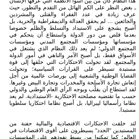
هذا النظام كان من بين أسوأ الأنظمة التي عرفها الإنسان
ـ بغض النظر على الكم الهائل من التقدم والتطورـ حيث
عرف زيادة في عدد الفقراء والقتلى والمشردين
والجائعين … لم يحقق العدالة والديمقراطية والحرية، بل
أصبح يشجع على الاستبداد والتسلط والظلم خصوصا
بعدما قلص من دور الدولة واستطاع أن يتحكم في
مؤسساتها ومؤسسات المجتمع المدني ومؤسسات
المجتمع الدولي؛ لم يعد ذلك النظام الذي يشتغل في
الأسواق فقط، بل أصبح الآمر والناهي في أمور الدولة
والمجتمع. لقد تحولت الاحتكارات التي خلقها إلى قوة
مستبدة تسيطر على القرارات السياسية؛ وتحولت
القضايا الوطنية والشعبية إلى بورصات عالمية من أجل
إنعاش تجارة الأسلحة والمخدرات وتجارة البيض وغيرها.
لقد استطاع أن يقلّب ويوجه الرأي العام الوطني والدولي
حسب ما تقتضيه مصلحته الاحتكارية -الاستبدادية. لم يعد
نظاما رأسماليا ليبراليا، بل أصبح نظاما احتكاريا سلطويا
مستبدا.
لثد خلقت الاحتكارات الاقتصادية والمالية حفنة من
المستبدين "الجدد" يسيطرون على أقوى الاقتصادات في
العالم؛ كما تمكنوا من بسط نفوذهم على المؤسسات