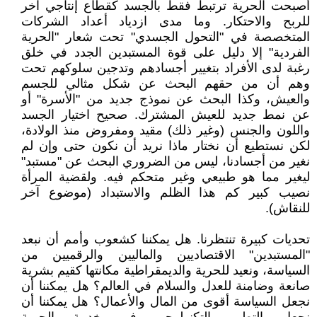
أصبحت الحرية ترتبط فقط بالجسد كقطاع إنتاجي آخر
للربح والاحتكار. وما مدى ازدياد أعداد الشركات
المتخصصة في "التحول الجسدي" تحت شعار "الحرية
الفردية" إلا دليل على قوة المستبدين الجدد في خلق
رغبة لدى الأفراد بتغيير أجسادهم وتدجين سلوكهم تحت
وهم أن من حقهم البحث عن شكل مثالي للجسم
والعيش، وكذا البحث عن نموذج جديد من "الأسرة" أو
عن نمط جديد للعيش المشترك. صحيح اختيار الجسد
واللون والجنس (وغير ذلك) مقيد ومفروض منذ الولادة،
لكن نستطيع أن نختار ماذا نريد أن نكون حتى وإن لم
نغير من أجسادنا، ليس من الضروري البحث عن "مستبد"
ليغير مما هو طبيعي وغير متحكم فيه. ولقضية المرأة
نصيب كبير كم هذا الظلم والاستبداد (موضوع آخر
للنقاش).
تحديات كبيرة تنتظرنا. هل يمكننا كشعوب وأمم أن نبعد
"المستبدين" الاقتصاديين والماليين والرقميين من
السياسة، ونعيد للحرية والديمقراطية مكانتها كقيم بشرية
صانعة وضامنة للعدل والسلام في العالم؟ هل يمكننا أن
نجعل السياسة أقوى من المال والأعمال؟ هل يمكننا أن