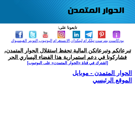
تابعونا على:
بودكاست
بنترست
تيلكرام
لينكدإن
الانستغرام
اليوتيوب
التويتر
الفيسبوك
تبرعاتكم وتبرعاتكن المالية تحفظ استقلال الحوار المتمدن،
فشاركونا في دعم استمرارية هذا الفضاء اليساري الحر
[اشترك في قناة ‫«الحوار المتمدن» على اليوتيوب]
الحوار المتمدن - موبايل
الموقع الرئيسي