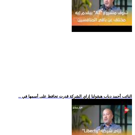
.. النائب أحمد دياب هيقولنا إزاي الشركة قدرت تحافظ على أسمها في