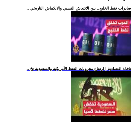
.. صادرات نفط الخليج.. بين الانتعاش النسبي والانكماش التاريخي
.. نافذة اقتصادية | ارتفاع مخزونات النفط الأمريكية والسعودية تخ