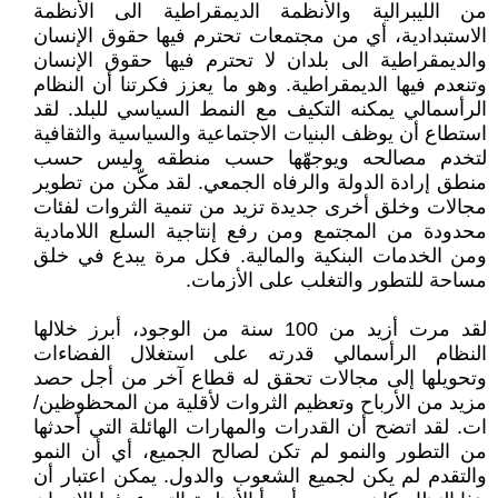
من الليبرالية والأنظمة الديمقراطية الى الأنظمة
الاستبدادية، أي من مجتمعات تحترم فيها حقوق الإنسان
والديمقراطية الى بلدان لا تحترم فيها حقوق الإنسان
وتنعدم فيها الديمقراطية. وهو ما يعزز فكرتنا أن النظام
الرأسمالي يمكنه التكيف مع النمط السياسي للبلد. لقد
استطاع أن يوظف البنيات الاجتماعية والسياسية والثقافية
لتخدم مصالحه ويوجهّها حسب منطقه وليس حسب
منطق إرادة الدولة والرفاه الجمعي. لقد مكّن من تطوير
مجالات وخلق أخرى جديدة تزيد من تنمية الثروات لفئات
محدودة من المجتمع ومن رفع إنتاجية السلع اللامادية
ومن الخدمات البنكية والمالية. فكل مرة يبدع في خلق
مساحة للتطور والتغلب على الأزمات.
لقد مرت أزيد من 100 سنة من الوجود، أبرز خلالها
النظام الرأسمالي قدرته على استغلال الفضاءات
وتحويلها إلى مجالات تحقق له قطاع آخر من أجل حصد
مزيد من الأرباح وتعظيم الثروات لأقلية من المحظوظين/
ات. لقد اتضح أن القدرات والمهارات الهائلة التي أحدثها
من التطور والنمو لم تكن لصالح الجميع، أي أن النمو
والتقدم لم يكن لجميع الشعوب والدول. يمكن اعتبار أن