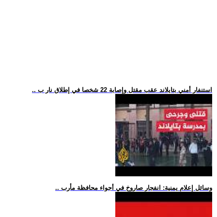
.. استنفار أمني بتايلاند عقب مقتل وإصابة 22 شخصا في إطلاق نار ب
.. وسائل إعلام يمنية: انفجار صاروخ في أجواء محافظة مأرب