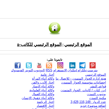
الموقع الرئيسي
الموقع الرئيسي للكاتب-ة
|
تابعونا على:
بنترست
تيلكرام
لينكدإن
الانستغرام
RSS
اليوتيوب
التويتر
الفيسبوك
الموقع الرئيسي
أخبار عامة
هيئة ادارة الحوار المتمدن - للإتصال بنا
وكالة أنباء المرأة
إحصائيات مؤسسة الحوار المتمدن
اخبار الأدب والفن
قواعد النشر
وكالة أنباء اليسار
ابرز كتاب / كاتبات الحوار المتمدن
وكالة أنباء العلمانية
يوتيوب التمدن
وكالة أنباء العمال
مكتبة التمدن
وكالة أنباء حقوق الإنسان
عدد الزوار: 3,428,116,148
اخبار الرياضة
اضافة موضوع جديد
اخبار الاقتصاد