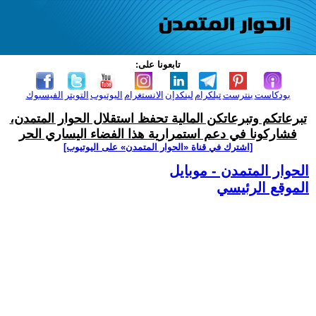
تابعونا على:
بودكاست
بنترست
تيلكرام
لينكدإن
الانستغرام
اليوتيوب
التويتر
الفيسبوك
تبرعاتكم وتبرعاتكن المالية تحفظ استقلال الحوار المتمدن،
فشاركونا في دعم استمرارية هذا الفضاء اليساري الحر
[اشترك في قناة ‫«الحوار المتمدن» على اليوتيوب]
الحوار المتمدن - موبايل
الموقع الرئيسي