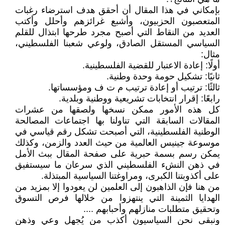
بإمكاني في هذا المقال أن أحقق هدف استرضاء رغبات
المتعصبون الحزبيون، وأشبع غرائزهم وأحلل وأكتب
العديد من النقاط التي أصبح مجرد طرحها ابتذال للقلم
السياسي المستقل الصادق، ولوعي شعبنا الفلسطيني،
مثال:
أولًا: إعادة الاعتبار للقضية الفلسطينية.
ثانيًا: تشكيل حومة وحدة وطنية.
ثالثًا: ترتيب أو إعادة ترتيب م ت ف ومؤسساتها.
رابعًا: إقرار انتخابات تشريعية ووطنية وبلدية.
كل هذه الأمور ممكن نسخها ولصقها من عشرات
المقالات السابقة التي تناولنا بها اجتماعات المصالحة
الوطنية الفلسطينية، التي أصبحت تشكل رقم قياسي في
موسوعة جينيس العالمية من حيث العدد والزمن، وكذلك
يمكن رسم بسمة حبرية على صفحة المقال ببث الأمل
في ذهن النشء الفلسطيني الذي سرعان ما سيستفيق
على أكذوبتنا الكبرى، ومراوغتنا السياسية المبتذلة.
من هنا فإن الذاهبون إلى العلمين لن يعودوا إلا بمزيد من
الهدايا الثمينة التي ينتهزوا من خلالها فرص التسوق
وتحقيق متطلبات منازلهم وأحبابهم ....
ونبقى نحن السياسيون أكذب من يُجهل وعي وذهن