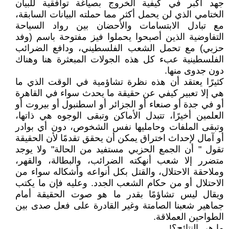
جهد أكبر في كيفية الخروج بصياغة توافقية للبيان
الختامي الذي لن يحمل أكثر مما حملته البيانات السابقة،
مع تبادل الابتسامات والأحضان بين رواد السياحة
التفاوضية الذين أصبحوا يحملوا فيز مفتوحة باسم (وفد
حزبي) مع تحمل الشعب الفلسطيني، ودافع الضرائب
الفلسطينية عبء كل هذه الجولات المبعثرة هنا وهناك
دون جدوى منها.
كثيرًا يعتقد أن هذه نظرة تشاؤمية في الوقت الذي ما
هي إلا تعبير كيفي عن حقيقة ما يحدث سواء في القاهرة
أو في جدة أو صنعاء أو الجزائر أو اسطنبول أو بيروت أو
العلمين أخيرًا، تتبدل الأماكن وتبقى الوجوه هي ذاتها،
وتبقى الملفات وحامليها نفس الشخوص، دون أي بوادر
أو آمال لإحداث اختراق يمكن أن يحقق تقدمًا لأن الحقيقة
تقول " أن الجمع الحزبي مستفيد من الحالة" ولا يوجد
متضرر إلا شعب أنهكته الضرائب، والبطالة، والقهر،
وملاحقة الاحتلال، والقتل بكل أنواعه وأشكاله سواء من
الاحتلال أو من حكام الشعب الجدد. وعليه فإن ما يكتب
ويقال ليس تشاؤمًا بقدر ما هو صوت الحقيقة أمام
جماهير شعبنا الصامتة وغير القادرة على فعل صدى بين
الطواحين العملاقة.
ما هي النتائج؟!