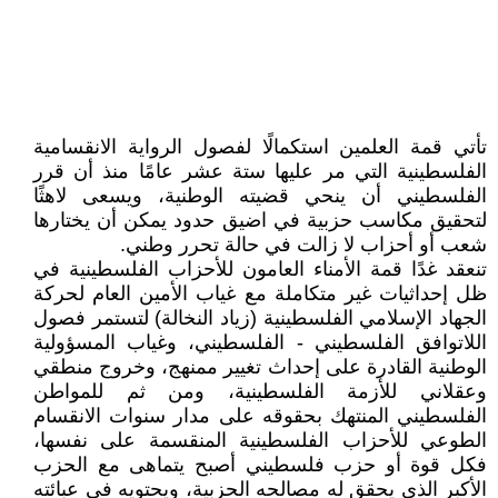
تأتي قمة العلمين استكمالًا لفصول الرواية الانقسامية
الفلسطينية التي مر عليها ستة عشر عامًا منذ أن قرر
الفلسطيني أن ينحي قضيته الوطنية، ويسعى لاهثًا
لتحقيق مكاسب حزبية في اضيق حدود يمكن أن يختارها
شعب أو أحزاب لا زالت في حالة تحرر وطني.
تنعقد غدًا قمة الأمناء العامون للأحزاب الفلسطينية في
ظل إحداثيات غير متكاملة مع غياب الأمين العام لحركة
الجهاد الإسلامي الفلسطينية (زياد النخالة) لتستمر فصول
اللاتوافق الفلسطيني - الفلسطيني، وغياب المسؤولية
الوطنية القادرة على إحداث تغيير ممنهج، وخروج منطقي
وعقلاني للأزمة الفلسطينية، ومن ثم للمواطن
الفلسطيني المنتهك بحقوقه على مدار سنوات الانقسام
الطوعي للأحزاب الفلسطينية المنقسمة على نفسها،
فكل قوة أو حزب فلسطيني أصبح يتماهى مع الحزب
الأكبر الذي يحقق له مصالحه الحزبية، ويحتويه في عبائته