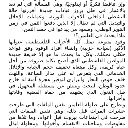
وإن تناقضا فكريًا أو ايدلوجيًا، وهي المسألة التي لم تعد
بالاعتبار في ظل بروز قيادات جديدة أفرزتها حالة
التشظي الداخلي للأحزاب الثورية، وعمليات الإحلال
والتبديل التي لم تطال إلا الذين دفعوا الثمن في زمن
التثوير الوطني، وصعود من يبدعوا في حصد الثمن.
ماذا يحدث في العلمين؟!
وفود متنوعة تمثل كل الأحزاب الفلسطينية، عنوانها
الأكبر (سياحة حزبية) وانتقاء أفراد الوفود وفق قواعد
حكلي تحكلك، وكل ما يحدث ما هو إلا خديعة جديدة
للمواطن الفلسطيني الذي أصبح يكابد ظروفه من أجل
حياة كريمة، وكل مبتغاه تخفيف حجم الجباية والإذلال
الخدماتي الذي يتعرض له على مدار الساعة، واللهث
خلف خوض البحار والبراري لتوفير هجرة آمنة له خارج
حدود الوطن، ليبحث وينبش عن مستقبله المجهول في
ظل التغول الذي يشهده من حماة القضية وقادتها
وأحزابها.
وتطرح على طاولة العلمين نفس الملفات التي طرحت
عشرات المرات قبل ذلك، وهي نفس الملفات التي
طرحت في اجتماعات بيروت قبل أعوام، وما تلاها من
مفاوضات ومباحثات الانقسام وأخواتها، ومحاولة لبذل