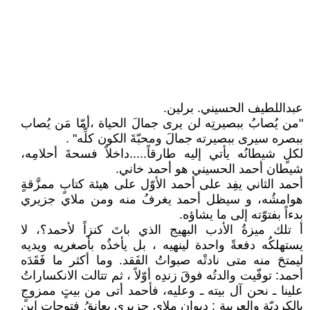
عبداللطيف الحسيني. برلين.
"من يُصابُ ببصيرتِه لن يرى جمالَ الحياة ،أمّا مَن يُصاب
ببصره سيرى ببصيرته جمالَ ومحبّةَ الكون كلِّه" .
لكلٍ شيطانُه يأتي إليه طارقاً.....داخلاً فسحةَ أحلامِه،
شيطان أحمد الحسيني هو أحمد خاني.
أحمد الثاني يفِد على أحمد الأوّل على هيئة كتابٍ ممزَّقةٍ
هوامشُه، و سيظل أحمد يغرفُ منه ومن ملاي جزيري
بدءاً بفتوّته إلى ما يشاؤه.
أ تلك ميزةُ الأدب البهيج الذي باتَ كنزاً لأحمد؟، لا
يستهلكُه دفعةً واحدة لينهيه ، بل يأخذُه بأصغريه ويديه
ليمتحَ منه متى نادتْه صبواتُ الفَقد. وما أكثر ما فَقَدَه
أحمد: توفّيت والدتُه فوقَ زندِه أوّلاً ، ثم تتالت الانكساراتُ
علينا ـ نحن آل بيته ـ وعليه، فأحمد أتى من بيتٍ ممزوجٍ
بالكرديّة والعربية : ديوان ملاي جزيري يعانقُ فتوحات ابن