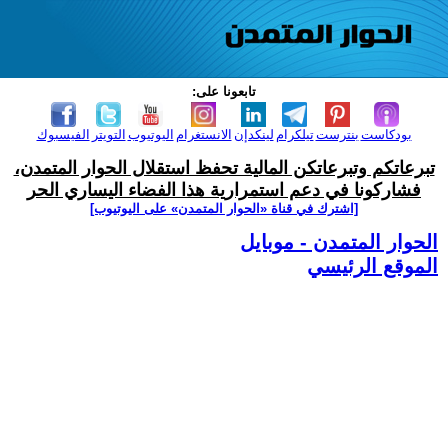
تابعونا على:
بودكاست
بنترست
تيلكرام
لينكدإن
الانستغرام
اليوتيوب
التويتر
الفيسبوك
تبرعاتكم وتبرعاتكن المالية تحفظ استقلال الحوار المتمدن،
فشاركونا في دعم استمرارية هذا الفضاء اليساري الحر
[اشترك في قناة ‫«الحوار المتمدن» على اليوتيوب]
الحوار المتمدن - موبايل
الموقع الرئيسي