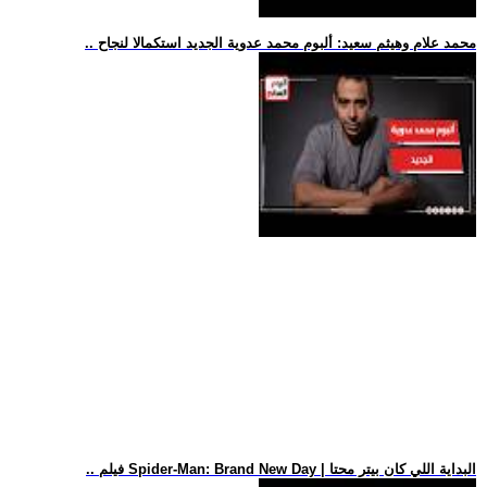
.. محمد علام وهيثم سعيد: ألبوم محمد عدوية الجديد استكمالا لنجاح
.. فيلم Spider-Man: Brand New Day | البداية اللي كان بيتر محتا