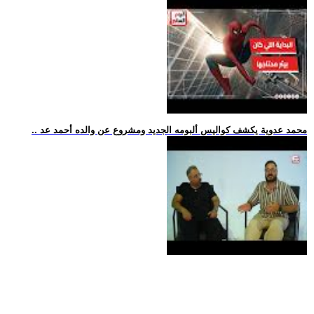
.. محمد عدوية يكشف كواليس ألبومه الجديد ومشروع عن والده أحمد عد