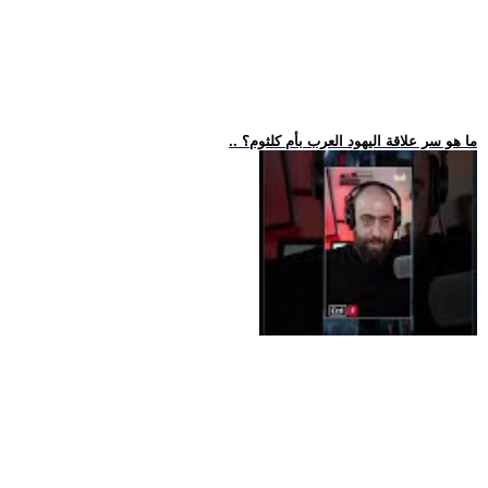
.. ما هو سر علاقة اليهود العرب بأم كلثوم؟