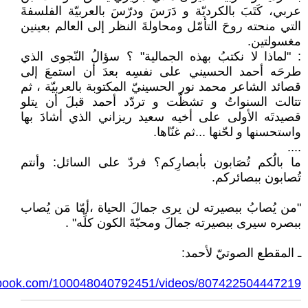
عربي، كَتَبَ بالكرديّة و دَرَسَ ودرّسَ بالعربيّة الفلسفةَ
التي منحته روحَ التأمّل ومحاولةَ النظر إلى العالم بعينين
مغسولتين.
: "لماذا لا نكتبُ بهذه الجمالية" ؟ سؤالُ النّجوى الذي
طرحَه أحمد الحسيني على نفسِه بعدَ أن استمعَ إلى
قصائد الشاعر محمد نور الحسينيّ المكتوبة بالعربيّة ، ثم
تتالت السنواتُ و تشظّت و تردّد أحمد قبلَ أن يتلو
قصيدتَه الأولى على أخيه سعيد ريزاني الذي أشادَ بها
واستحسنها و لحّنها ...ثم غنّاها.
....
ما بالُكم تُصَابون بأبصارِكم؟ فردّ على السائل: وأنتم
تُصابون ببصائركم.
"من يُصابُ ببصيرته لن يرى جمالَ الحياة ،أمّا مَن يُصاب
ببصره سيرى ببصيرته جمالَ ومحبّةَ الكون كلِّه" .
ـ المقطع الصوتيّ لأحمد:
ebook.com/100048040792451/videos/807422504447219