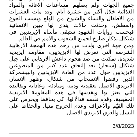
جميع الجهات ولم يصلهم مساعدات الاغاثة والمواد
الغذائية خلال أكثر من عشرة أيام، وقد مات العشرات
من الاطفال والنساء والشيوخ من الهلع وبسبب الجوع
والعطش، وحدثت حالات يندى لها جبين الانسانية
فبحسب روايات الشهود ستبقى مأساة الإيزيديين في
شنكال تذكار صارخ لجميع الشعوب والامم في العالم.
ومن جهة اخرى ولدت من رحم هذه الهمجة الارهابية
الشرسة التي تعرض لها الايزيديين، مقاومة ايزيدية
شديدة، تمكنت من صد هجوم داعش الارهابي على جبل
شنكال (سنجار) بعد إلتحاق عدد كبير من المتطوعين
الايزيديين حول عدد من القادة الايزيديين والبيشمركة
الذين رفضوا الانسحاب من شنكال، وظهر الانسان
الايزيدي الاصيل بعقيدته ودينه ومبادئه، وعاداته وتقاليده
التي يعتز بها ويقدسها في هذه المقاومة الايزيدية
الحقيقية، وقدم نفسه فداءً لها، كي يحافظ ويحرص على
تلك القيّم والأعراف وعدم الخروج منها، والحفاظ على
النسل والعرق الايزيدي الاصيل.
3/8/2023