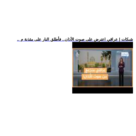
.. شبكات | عراقي اعترض على صوت الأذان.. فأطلق النار على مئذنة م