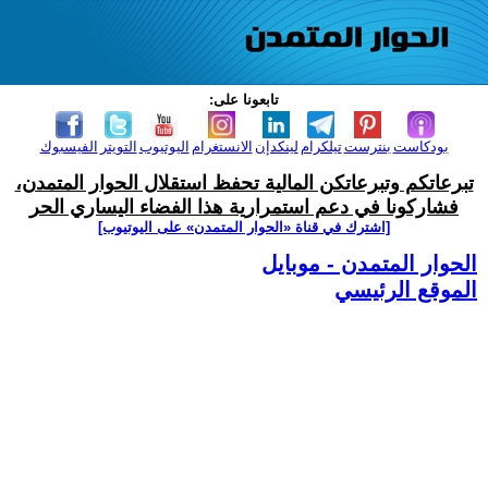
تابعونا على:
بودكاست
بنترست
تيلكرام
لينكدإن
الانستغرام
اليوتيوب
التويتر
الفيسبوك
تبرعاتكم وتبرعاتكن المالية تحفظ استقلال الحوار المتمدن،
فشاركونا في دعم استمرارية هذا الفضاء اليساري الحر
[اشترك في قناة ‫«الحوار المتمدن» على اليوتيوب]
الحوار المتمدن - موبايل
الموقع الرئيسي