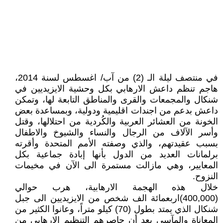
في منتصف ليلة الـ (2) من آب/ اغسطس لسنة 2014،
هاجم تنظم داعش الارهابي بكل وحشية الايزيديين في
شنكال والمجمعات والقرى والمناطق التابعة لها، وتمكن
داعش بدعم من اجندات اقليمية ودولية، وبمساعدة بعض
الخونة من العشائر العربية والكُردية من احتلالها، وقتل
وأسر الآلاف من الرجال والنساء والشيوخ والاطفال
بسبب عقيدتهم، والذي وصفته الأمم المتحدة وأقرته
برلمانات العديد من الدول بأنها إبادة جماعية بكل
المعايير، وهي مازالت مستمرة الى الآن في مخيمات
النزوح.
خلال هذه الهجمة الارهابية، هرب حوالي
(400,000)اربعمائة الف شخص من الايزيديين الى جبل
شنكال الذي يمتد بطول (70) كيلو متراً، وعانوا الكثير من
المعاناة والمآسي بعد أن حاصرهم التنظيم الارهابي من