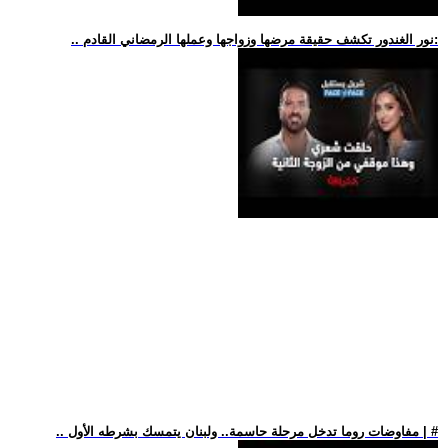
.. نور الغندور تكشف حقيقة مرضها وزواجها وعملها الرمضاني القادم:
.. مفاوضات روما تدخل مرحلة حاسمة.. ولبنان يتمسك بشرطه الأول | #