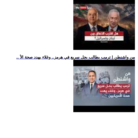
.. من واشنطن | ترمب يطالب بحل سريع في هرمز.. وغلاء يهدد صحة الأ