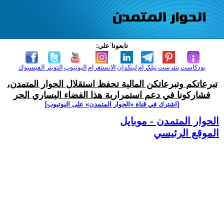
تابعونا على:
بودكاست
بنترست
تيلكرام
لينكدإن
الانستغرام
اليوتيوب
التويتر
الفيسبوك
تبرعاتكم وتبرعاتكن المالية تحفظ استقلال الحوار المتمدن،
فشاركونا في دعم استمرارية هذا الفضاء اليساري الحر
[اشترك في قناة ‫«الحوار المتمدن» على اليوتيوب]
الحوار المتمدن - موبايل
الموقع الرئيسي