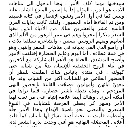
سيدخلها مهما كلف الأمر . وهنا الدخول الى متاهات
الأدب هو الدرب المؤلم إذا ما إستمر المبدع الشاب عليه
وليس كما في أول الأمر ونشوة الإنتصار في كتابة قصيدة
ومن ثم القاءها أمام الجمهور . ولذلك كانت بدايات القرن
التاسع عشر والعشرين هناك من الأدباء الذين نبغوا
الشعر مبكرا إنتحروا وهم في عمر الزهور من الألم الذي
أصابهم ومنهم الروسي يسنين ، والشاعرة سيلفيا بلاث ،
أو رامبو الذي القى بحياته في متاهات السفر وإنتهى وهو
في قمة عطاءه . أما اليوم وعالم الحضارة إختلفت الأمور
وأصبح التمشدق بالحياة هو الأهم للمشاركة مع ألاخرين
في بناء الروح الحقيقية للإنسان بدءً من شبابه حتى
كهولته . في منتدى بانياس هناك الملفت للنظر أن
الحضور الطاغي هو للشابات أكثر من الشباب وقد جاء
معهنّ آبائهن وأمهاتهن فضجّت القاعة بالحضور البهي
المزدحم ، وهذه نقطة تأشير حضارية قلّما نراها في
أمكنة أخرى . وهناك أيضا علامة إنتباه على من تعب لهذا
الأمر وسهر كي يعطي الفرصة للشابات في النبوغ
الشعري والمضي نحو ناصية الإبداع وهذا الأمر جلّه
وأعظمه قامت به نخبة أدبية يشارُ لها بالبنان كما قلت
أعلاه . المحصّلة النهائية هو أنني وجدت بذرة الشعر لدى