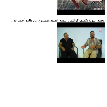
.. محمد عدوية يكشف كواليس ألبومه الجديد ومشروع عن والده أحمد عد