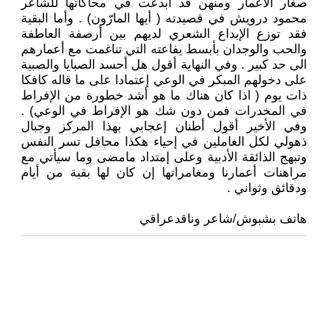
صغار الأعمار ومنهن قد أبدعت في محاكاتها للشاعر
محمود درويش في قصيدته ( أيها المارّون) . وأما البقية
فقد توزع الإبداع الشعري لديهم بين أرصفة العاطفة
والحب والوجدان بأبسط يفاعته التي تناغمت مع أعمارهم
الى حد كبير . وفي النهاية أقول هل أحسد الصبايا والصبية
على دخولهم المبكر في الوعي إعتمادا على ما قاله كافكا
ذات يوم ( اذا كان هناك ما هو أشد خطورة من الإفراط
في المخدرات فمن دون شك هو الإفراط في الوعي) .
وفي الأخير أقول أطنان إعجابي بهذا المركز وجبال
ذهولي لكل العاملين في إحياء هكذا محافل تسر النفس
وتبهج الذائقة الأدبية وعلى إمتداد مامضى وما سيأتي مع
مراهنات أعمارنا ومغامراتها إن كان لها بقية من أيام
ودقائق وثواني .
هاتف بشبوش/شاعر وناقدعراقي