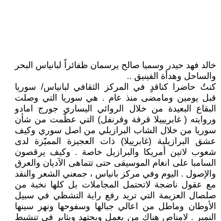
خالد فهد حيدر وسميا صالح يرسمان ظفائراً لبانياس البحر
والساحل وهدأة الفينيق ..
كنتُ حاضرا كناقدٍ في المركز الثقافي لبانياس/ سوريا
قبل يومين ومامضى منذ عام . هي سوريا التي وصلت
البقاع البعيدة من خلال الروائي اليساري جورج امادو
وروايته ( غابريييلا قرفة وقرنفل) التي عظّمت من شأن
سوريا من خلال الشاب البرازيلي من اصل سوري وكيف
عشق البرازيلية (غابرييلا) ذات العجيزة المميّزة لدى
شعوب لاتين أمريكا والبرازيل خاصة . وكيف يرقصون
السامبا على انغام الموسيقى حتى تتماهى الآديان والعرق
والإصول . اليوم وفي مركز بانياس ، جمعني الشعر والنقد
مع عقول ناضجة لاتحتمل المجاملات بل كلها نخبة من
صلصال العزيمة التي تريد رفع راية التشظي في سبيل
الأوطان وماطل من اعالي جبالها وسفوحها ونهر سينها
النمير . لامناص هناك من يعمل ويجتهد ويثابر في تنشيط