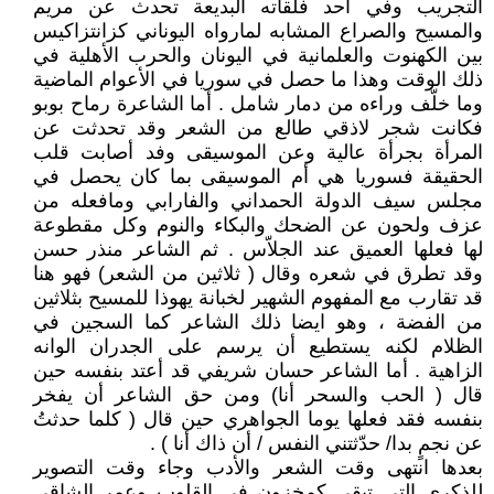
التجريب وفي أحد فلقاته البديعة تحدث عن مريم
والمسيح والصراع المشابه لمارواه اليوناني كزانتزاكيس
بين الكهنوت والعلمانية في اليونان والحرب الأهلية في
ذلك الوقت وهذا ما حصل في سوريا في الأعوام الماضية
وما خلّف وراءه من دمار شامل . أما الشاعرة رماح بوبو
فكانت شجر لاذقي طالع من الشعر وقد تحدثت عن
المرأة بجرأة عالية وعن الموسيقى وفد أصابت قلب
الحقيقة فسوريا هي أم الموسيقى بما كان يحصل في
مجلس سيف الدولة الحمداني والفارابي ومافعله من
عزف ولحون عن الضحك والبكاء والنوم وكل مقطوعة
لها فعلها العميق عند الجلاّس . ثم الشاعر منذر حسن
وقد تطرق في شعره وقال ( ثلاثين من الشعر) فهو هنا
قد تقارب مع المفهوم الشهير لخبانة يهوذا للمسيح بثلاثين
من الفضة ، وهو ايضا ذلك الشاعر كما السجين في
الظلام لكنه يستطيع أن يرسم على الجدران الوانه
الزاهية . أما الشاعر حسان شريفي قد أعتد بنفسه حين
قال ( الحب والسحر أنا) ومن حق الشاعر أن يفخر
بنفسه فقد فعلها يوما الجواهري حين قال ( كلما حدثتُ
عن نجمٍ بدا/ حدّثتني النفس / أن ذاك أنا ) .
بعدها انتهى وقت الشعر والأدب وجاء وقت التصوير
للذكرى التي تبقى كمخزون في القلوب وعمر الشاقي