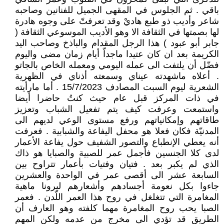
باقي . ثم الجلوس في المقهى الجميل للفنانين وصاحبه
شاعر وأديب ذو طبع هاديْ وقد تعرفتّ على وجوه هادرة
لها بصمتها في الثقافة الا وهو الأديب الموسوعي الثقافة (
جابر أبو عبود ) هذا الرجل المقدام والباذخ وصاحب اليد
الكريمة بعد ان كان عتيدا ماجداّ أيام زمان مضى واليوم
فضّل أن يلتفت الى عمله اليومي ومعمله الخاص بالجاتو
. أعلاه ماشهدته عيناي وسمعته أذناي في الظهرية
الشعرية ليوم السبت المصادف 15/7/2023 . أما مارأيته
في ذات المركز قبل عام حيث كنتُ حاضرا أيضا
واستمعت وعرفت كيف يتم تفعيل الشباب وتعزيز
طاقاتهم وإمكانياتهم ورفع مستوى الوعي لديهم الى
المدنيّة فكان فعلا هو محفل اليفاعة والشبابية . فعرفت
أنه يعطي الإنطباع والتصور الشفيف حول يفاعة الأعمار
لدى كلا الجنسين فأجمل عمر للصبية والصبايا هو ذاك
الذي لم يكبر بعد . فتيان وفتيات بأعمار تتراوح بين
السابعة عشر الى أقصى عمر في الواحدة والعشرين
جاءوا بكل نعومة أجسادهم وأشعارهم ليرونا ماهية
المغامرة التي تتغلغل في روح هذا العمر اللّدن . فعمر
الصبا يحب روح المغامرة مهما كلفته وهو العارف أن
الطريق قد تؤدي الى مخرج من عدمه ولكن المهم