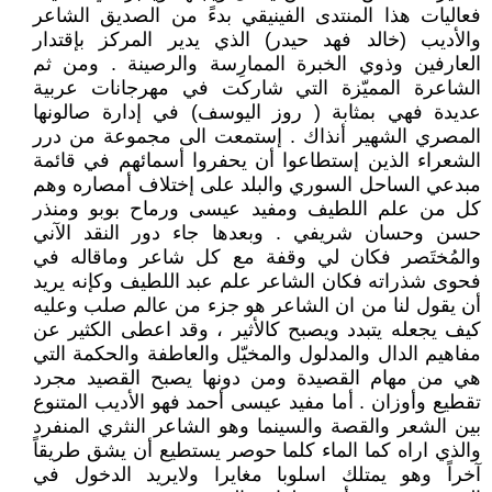
فعاليات هذا المنتدى الفينيقي بدءً من الصديق الشاعر
والأديب (خالد فهد حيدر) الذي يدير المركز بإقتدار
العارفين وذوي الخبرة الممارِسة والرصينة . ومن ثم
الشاعرة المميّزة التي شاركت في مهرجانات عربية
عديدة فهي بمثابة ( روز اليوسف) في إدارة صالونها
المصري الشهير أنذاك . إستمعت الى مجموعة من درر
الشعراء الذين إستطاعوا أن يحفروا أسمائهم في قائمة
مبدعي الساحل السوري والبلد على إختلاف أمصاره وهم
كل من علم اللطيف ومفيد عيسى ورماح بوبو ومنذر
حسن وحسان شريفي . وبعدها جاء دور النقد الآني
والمُختَصر فكان لي وقفة مع كل شاعر وماقاله في
فحوى شذراته فكان الشاعر علم عبد اللطيف وكإنه يريد
أن يقول لنا من ان الشاعر هو جزء من عالم صلب وعليه
كيف يجعله يتبدد ويصبح كالأثير ، وقد اعطى الكثير عن
مفاهيم الدال والمدلول والمخيّل والعاطفة والحكمة التي
هي من مهام القصيدة ومن دونها يصبح القصيد مجرد
تقطيع وأوزان . أما مفيد عيسى أحمد فهو الأديب المتنوع
بين الشعر والقصة والسينما وهو الشاعر النثري المنفرد
والذي اراه كما الماء كلما حوصر يستطيع أن يشق طريقاً
آخراً وهو يمتلك اسلوبا مغايرا ولايريد الدخول في