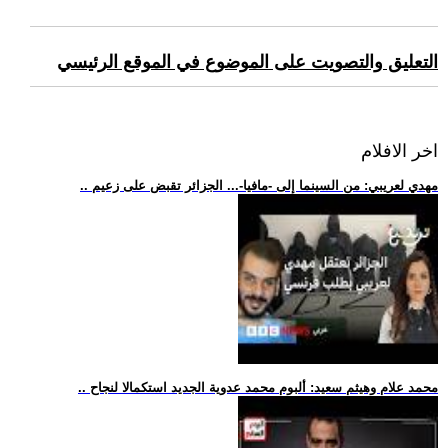
التعليق والتصويت على الموضوع في الموقع الرئيسي
اخر الافلام
.. مهدي لعريبي: من السينما إلى -مافيا-... الجزائر تقبض على زعيم
.. محمد علام وهيثم سعيد: ألبوم محمد عدوية الجديد استكمالا لنجاح