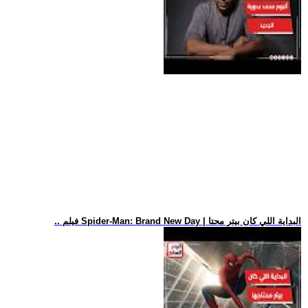
.. فيلم Spider-Man: Brand New Day | البداية اللي كان بيتر محتا