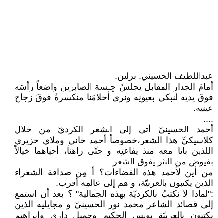
عبداللطيف الحسيني. برلين.
أمامَ الجدار المقابل يجلسُ جِلسة الصابرين واضعاً رأسَه
فوقَ يديه لنبكي بعيونِه ونرى أحلامَنا منكسرةً فوقَ زجاج
عينيه.
....
أحمد الحسينيّ أتى إلى الشعر الكرديّ من خلال
كلاسيكيِّ هذا الشعر،خصوصاً أحمد خاني وملاي جزيري
اللذين باتا معه منذ يفاعتِه و حتّى راهناً، أحياهما خيالاً
بفيوض من النثر يفوق الشعر.
من أين لأحمد هذه الفضاءات؟ أ مِن صداقة الشعراء
الذين يكتبون بالعربيّة، و هم إلى عالمِه أقرب.
:"لماذا لا نكتبُ بالكرديّة بهذه الجمالية" ؟ بعد أن استمع
إلى قصائد الشاعر محمد نور الحسينيّ و مجايليه الذين
يكتبون بالعربيّة يونس الحكيم وجميل داري وإبراهيم