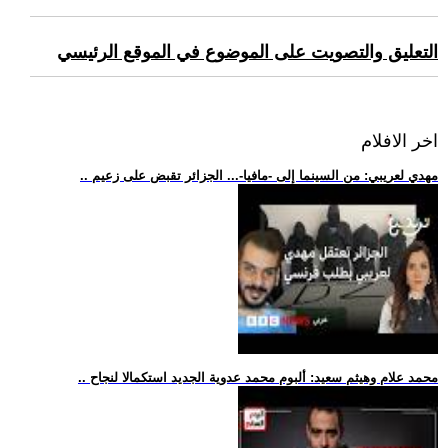
التعليق والتصويت على الموضوع في الموقع الرئيسي
اخر الافلام
.. مهدي لعريبي: من السينما إلى -مافيا-... الجزائر تقبض على زعيم
.. محمد علام وهيثم سعيد: ألبوم محمد عدوية الجديد استكمالا لنجاح