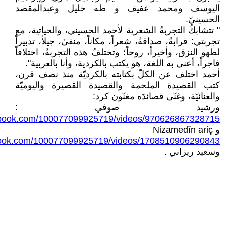
اليوسف ومحمد عفيف و طه خليل وعبدالمقصد
الحسينيّ.
" تتشابكُ التجربةُ الشعرية لأحمد الحسيني، والحياتية، مع
تجربتي: قرابةً، صداقةً، شعراً، مكاناً، منفىً، جيلاً، تدبيراً
لطهو النزق، وأخيراً، روحاً؛ وتختلفُ هذه التجربةُ، اختلافاً
فاجراً، أعني به اللغة، هو يكتب بالكردية، وأنا بالعربية".
أحمد اختلف عن الكلّ بكتابته بالكرديّة منذ نصف قرن،
كتب القصيدة الملحمة والقصيدة القصيرة واليوميّة
والغنائيّة، وغنّى قصائدَه مغنّون كرد:
ورشيد صوفي :
ebook.com/100077099925719/videos/970626867328715
و Nizamedîn ariç
book.com/100077099925719/videos/1708510906290843
وسعيد ريزاني .