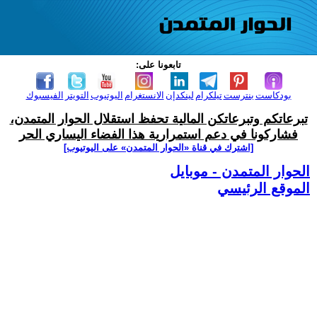
تابعونا على:
بودكاست
بنترست
تيلكرام
لينكدإن
الانستغرام
اليوتيوب
التويتر
الفيسبوك
تبرعاتكم وتبرعاتكن المالية تحفظ استقلال الحوار المتمدن،
فشاركونا في دعم استمرارية هذا الفضاء اليساري الحر
[اشترك في قناة ‫«الحوار المتمدن» على اليوتيوب]
الحوار المتمدن - موبايل
الموقع الرئيسي