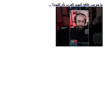
.. ما هو سر علاقة اليهود العرب بأم كلثوم؟