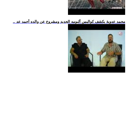
.. محمد عدوية يكشف كواليس ألبومه الجديد ومشروع عن والده أحمد عد