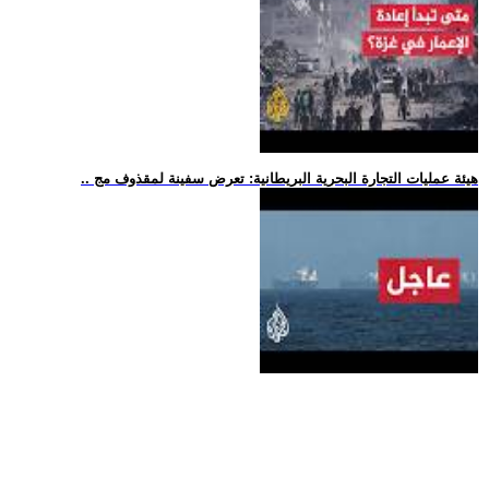
.. هيئة عمليات التجارة البحرية البريطانية: تعرض سفينة لمقذوف مج