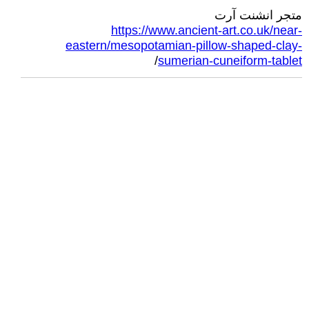
متجر انشنت آرت
https://www.ancient-art.co.uk/near-
eastern/mesopotamian-pillow-shaped-clay-
/
sumerian-cuneiform-tablet