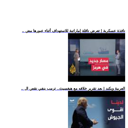
.. نافذة عسكرية | تعرض ناقلة إماراتية للاستهداف أثناء عبورها مض
.. العربية ويكند | بعد تقرير خلافه مع هيغسيث.. ترمب ينفي نقص ال