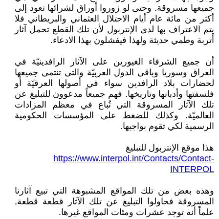
جميعها مسروقة. وحتى لو زوروا أوراق لشرائها تعود إلى
أكثر من مائة عام أيام الاحتلال العثماني والبريطاني فلا
يتم الاعتراف بها لدى الإنتربول لأن تلك القطع تحمل آثار
أتربة وطمي حديثة ولهذا فيفشلون بهذا الادعاء.
أن جميع الشرفاء الغيورين على الآثار الرافدينيّة في
العراق وسوريا وباقي الدول العربيّة والتي تنتمي جميعها
لحضارات بلاد الرافدين سواء في أصولها العرقيّة أو
فلسفتها وأديانها وتاريخها. فهم جميعاً مدعوون للتبليغ عن
تلك الآثار المسروقة التي تُباع في معظم المزادات
العالميّة. وكذلك للضغط على المؤسسات الحكومية
الرسمية لكي تقوم بواجبها.
هذا موقع الإنتربول للتبليغ
https://www.interpol.int/Contacts/Contact-
INTERPOL
وهذه بعض من تلك المواقع المشبوهة التي تبيع آثارنا
المسروقة فحاولوا التبليغ عن تلك الآثار قطعة قطعة,
علماً أنه توجد عشرات ومئات المواقع غيرها.