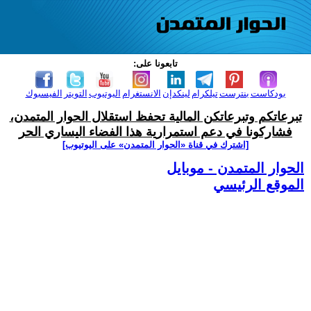
تابعونا على:
بودكاست
بنترست
تيلكرام
لينكدإن
الانستغرام
اليوتيوب
التويتر
الفيسبوك
تبرعاتكم وتبرعاتكن المالية تحفظ استقلال الحوار المتمدن،
فشاركونا في دعم استمرارية هذا الفضاء اليساري الحر
[اشترك في قناة ‫«الحوار المتمدن» على اليوتيوب]
الحوار المتمدن - موبايل
الموقع الرئيسي