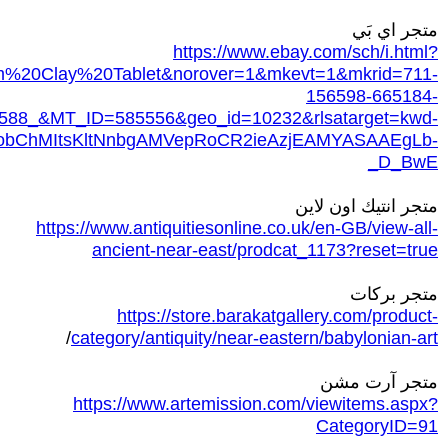
متجر اي بَي
https://www.ebay.com/sch/i.html?
m%20Clay%20Tablet&norover=1&mkevt=1&mkrid=711-
156598-665184-
588_&MT_ID=585556&geo_id=10232&rlsatarget=kwd-
IQobChMItsKltNnbgAMVepRoCR2ieAzjEAMYASAAEgLb-
_D_BwE
متجر انتيك اون لاين
https://www.antiquitiesonline.co.uk/en-GB/view-all-
ancient-near-east/prodcat_1173?reset=true
متجر بركات
https://store.barakatgallery.com/product-
/
category/antiquity/near-eastern/babylonian-art
متجر آرت مشن
https://www.artemission.com/viewitems.aspx?
CategoryID=91