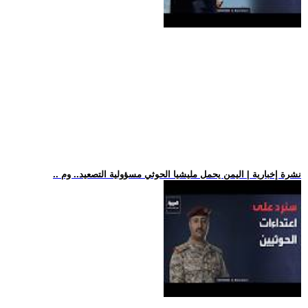
.. نشرة إخبارية | اليمن يحمل مليشيا الحوثي مسؤولية التصعيد.. وم