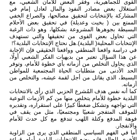
القوى للجماهيرية، وفقر البعض للأمان الشعبي، مع
استغلال بعض مصادر النفوذ والمال لعادل إمام في
المشاركة بالإنتخابات لتحقيق مصالحها، والصراع الخفي
الممتع بين ( بخيت وعديلة) في تحقيق بعض الأحلام
البسيطة بجوهرها المشروعة بشكلها، وهو ذات الرغبة
التي تحاول بعض القوى من تحقيقها والتي تستهدف
الإنتخابات المحلية( البلدية).هل نحتاج الإنتخابات البلدية؟!
في دراسة واقعنا المنطقي وواقعنا الحقيقي فإن الإجابة
عن هذا السؤال تعتبر من بديهيات الفكر الشعبي أولًا،
الذي يحاول التخلص من أزماته بأي خطوة للأمام، وتوفر
الحد الأدنى من متطلبات الحياة المجتمعية للمواطن
البسيط، الذي يقاتل من أجل لقمة عيشه، والتخلص من
أزماته.
كما أنه نفس هدف المُشرع الحزبي الذي رأى بالانتخابات
البلدية خطوة للأمام يتخلص منها من كم الأزمات النوعية
التي تواجهه وتشكل ضغطًا كبيرًا على استقراره، وتقديره
للموقف المتفجر شعبيًا ومجتمعيًا، مثل من يقف في
فوهة المدفع وكتلة اللهب تندفع مع كل حدث للأمام
والانفجار.
أما في الفهم السياسي المنطقي الذي يرى من الزاوية
الأخرى للحالة فإنه يضع الانتخابات البلدية أمام قراءة