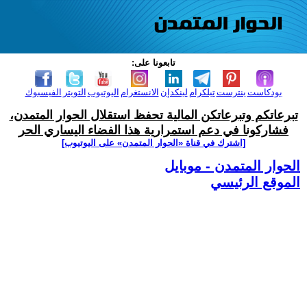
تابعونا على:
بودكاست
بنترست
تيلكرام
لينكدإن
الانستغرام
اليوتيوب
التويتر
الفيسبوك
تبرعاتكم وتبرعاتكن المالية تحفظ استقلال الحوار المتمدن،
فشاركونا في دعم استمرارية هذا الفضاء اليساري الحر
[اشترك في قناة ‫«الحوار المتمدن» على اليوتيوب]
الحوار المتمدن - موبايل
الموقع الرئيسي