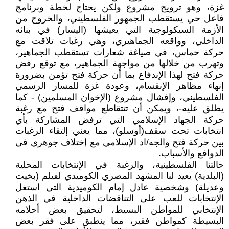
غزة، وهو ترويج مشروع ولكن يحتاج لخطة وبرنامج
فاعل حي يستقطب الجمهور الفلسطيني، والخروج من
الأزمة السيكولوجية التي يعيشها (اليسار) في بنائه
الداخلي، وواقعه الجماهيري، وهي رغبات تلاقت مع
حركة حماس، في صياغة شعارات تستقطب الجماهير،
وتهرب من خلالها من مواجهة الجماهير، مع توقع رفض
حركة فتح لهذا الإندفاع بما أن حركة فتح تؤمن بضرورة
إنهاء مظاهر الإنقسام، وعودة غزة للمسار الرسمي
الفلسطيني، وإفشال مشروع (الإخوان المسلمين) - كما
يطلق عليه-، ويمكن أن تتتقاطع مواقف فتح مع رغبة
حركة الجهاد الإسلامي التي ترفض المشاركة بأي
انتخابات تحت سقف(أوسلو)، مما يعني إلتقاء الرغبات
بين حركة فتح والجه/اد الإسلامي مع إختلاف جوهري في
الدوافع والأسباب.
حالتنا الفلسطينية، والرغبة في الإنتخابات المحلية
(البلدية) يعيد لنا المشهد المصري الكوميدي لفيلم (بخيت
وعديلة) وشخصية عادل إمام الكوميدية التي استغل
الإنتخابات للعب على التناقضات الداخلية في الذهن
الإنتخابي للمواطن البسيط، لتحقيق بعض أحلامه
البسيطة كمواطن فقير، مما ينطبق على فقر بعض