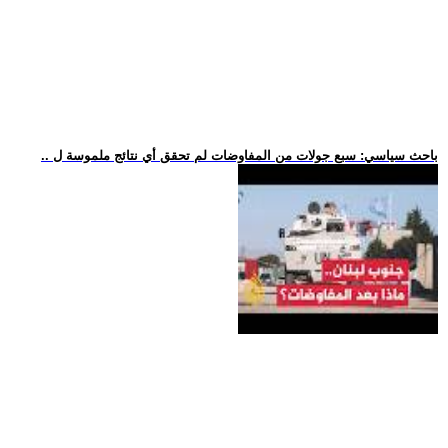
.. باحث سياسي: سبع جولات من المفاوضات لم تحقق أي نتائج ملموسة ل