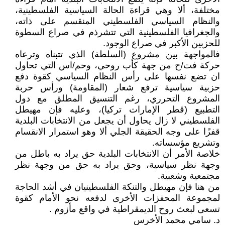
مختلفة، ألا وهي قراءة الحالة السياسية الفلسطينية،
والنظام السياسي الفلسطيني المنقسم على ذاته،
والجغرافيا الفلسطينية التي تتشرذم في صراع السطوة
للحزبين الأكبر في صراع الوجود.
فالمواجهة بين مشروع (السلطة) الذي تتبناه وترعاه
حركة فت/ح من جهة كأب روحي، وحم/اس التي تحاول
ان تضع نفسها على رأس النظام السياسي كقوة دفع
حزبية سياسية ترفع شعار (المقاومة) ورأس حربة
المشروع التحرري، رغم التنسيق المطلق مع دول
التطبيع (قطر الإمارات تركيا)، وعليه فإن مهيطل
الفلسطيني لا زال يحاول أن يجعل من الانتخابات البلدية
قفزًا على وجه الحقيقة الجلي ألا وهو استمرار الانقسام
وتشريع مؤسساته.
خلاصة الأمر أن الانتخابات البلدية حق يراد به باطل من
وجهة نظر سياسية، وحق يراد به حق من وجهة نظر
مجتمعية وشعبية.
من هنا فإن مهيطل والتنكة الفلسطينيان في أشد الحاجة
لمجموعة المحفزات الأخرى لدفعه نحو الأمام كقوة
تسعى لبعث روح الديمقراطية في واقع مأزوم .
د. سامي محمد الأخرس