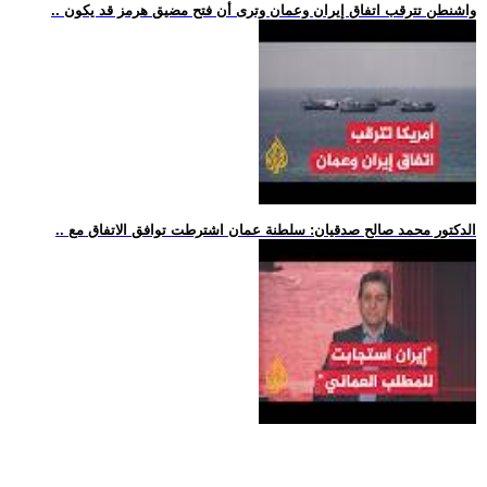
.. واشنطن تترقب اتفاق إيران وعمان وترى أن فتح مضيق هرمز قد يكون
.. الدكتور محمد صالح صدقيان: سلطنة عمان اشترطت توافق الاتفاق مع