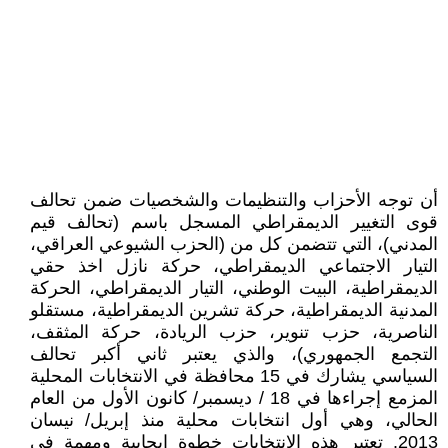
أن توجه الأحزاب والتنظيمات والشخصيات ضمن تحالف
قوى التغيير الديمقراطي المسجل باسم (تحالف قيم
المدني)، التي تتضمن كل من (الحزب الشيوعي العراقي،
التيار الاجتماعي الديمقراطي، حركة نازل اخذ حقي
الديمقراطية، البيت الوطني، التيار الديمقراطي، الحركة
المدنية الديمقراطية، حركة تشرين الديمقراطية، مستقلو
الناصرية، حزب تنوير، حزب الريادة، حركة المثقف،
التجمع الجمهوري)، والذي يعتبر ثاني أكبر تحالف
السياسي يشارك في 15 محافظة في الانتخابات المحلية
المزمع إجراءها في 18 / ديسمبر/ كانون الأول من العام
الحالي، وهي أول انتخابات محلية منذ إبريل/ نيسان
2013. تعتبر هذه الانتخابات خطوة إيجابية ومهمة في