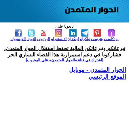
تابعونا على:
بودكاست
بنترست
تيلكرام
لينكدإن
الانستغرام
اليوتيوب
التويتر
الفيسبوك
تبرعاتكم وتبرعاتكن المالية تحفظ استقلال الحوار المتمدن،
فشاركونا في دعم استمرارية هذا الفضاء اليساري الحر
[اشترك في قناة ‫«الحوار المتمدن» على اليوتيوب]
الحوار المتمدن - موبايل
الموقع الرئيسي