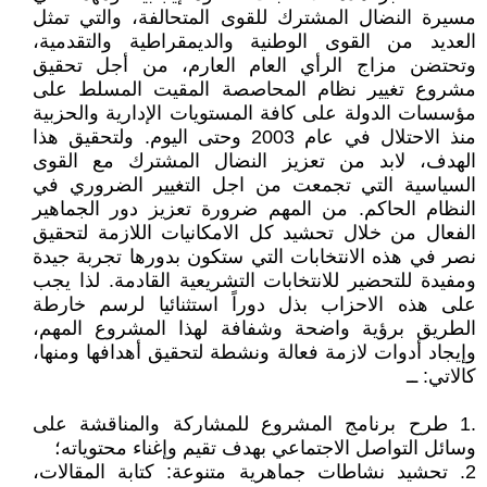
مسيرة النضال المشترك للقوى المتحالفة، والتي تمثل
العديد من القوى الوطنية والديمقراطية والتقدمية،
وتحتضن مزاج الرأي العام العارم، من أجل تحقيق
مشروع تغيير نظام المحاصصة المقيت المسلط على
مؤسسات الدولة على كافة المستويات الإدارية والحزبية
منذ الاحتلال في عام 2003 وحتى اليوم. ولتحقيق هذا
الهدف، لابد من تعزيز النضال المشترك مع القوى
السياسية التي تجمعت من اجل التغيير الضروري في
النظام الحاكم. من المهم ضرورة تعزيز دور الجماهير
الفعال من خلال تحشيد كل الامكانيات اللازمة لتحقيق
نصر في هذه الانتخابات التي ستكون بدورها تجربة جيدة
ومفيدة للتحضير للانتخابات التشريعية القادمة. لذا يجب
على هذه الاحزاب بذل دوراً استثنائيا لرسم خارطة
الطريق برؤية واضحة وشفافة لهذا المشروع المهم،
وإيجاد أدوات لازمة فعالة ونشطة لتحقيق أهدافها ومنها،
كالاتي: ــ
.1 طرح برنامج المشروع للمشاركة والمناقشة على
وسائل التواصل الاجتماعي بهدف تقيم وإغناء محتوياته؛
2. تحشيد نشاطات جماهرية متنوعة: كتابة المقالات،