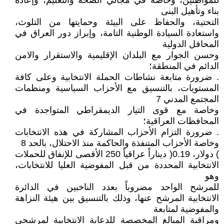
للمواطنين، وخاصة في مجالي الصحة والتعليم، وإعادة
بناء وتأهيل البنى
التحتية، والحفاظ على البيئة وحمايتها من التلوث،
واستعادة السيادة الوطنية التامة، وإبراز دور العراق في
المحافل الدولية
وحسن الجوار مع البلدان الإقليمية والاستقرار والامن
الدائم في المنطقة؛
. ضرورة متابعة نشاطات الحملة الانتخابية وعلى كافة
المستويات، بالتنسيق مع الأحزاب السياسية ومنظمات
المجتمع المدني 7
وخاصة مع قوى التيار الديمقراطي المتواجدة في
المحافظات العراقية؛
. ضرورة التزام الأحزاب المشاركة في هذه الانتخابات
وخاصة الأحزاب المتنفذة والحاكمة منذ الاحتلال، بالحد 8
) دولار، 0.19( ديناراً عراقياً 250 الأقصى للإنفاق للحملات
الانتخابية المحددة من قبل المفوضية العليا للانتخابات،
وهو
للمرشح الواحد مضروباً بعدد الناخبين في الدائرة
الانتخابية المرشح عنها، وذلك بالتنسيق بين هيئة النزاهة
والمفوضية لمتابعة
ومراقبة المبالغ المخصصة للدعاية الانتخابية لمرشحي