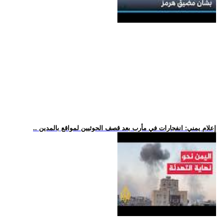
.. إعلام يمني: انفجارات في مأرب بعد قصف الحوثيين لمواقع بالمدين