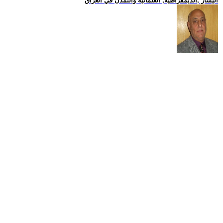
اليسار ,الديمقراطية, العلمانية والتمدن في العراق