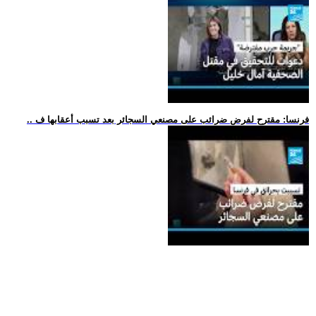
.. فرنسا: مقترح لفرض ضرائب على مصنعي السجائر بعد تسبب أعقابها ف