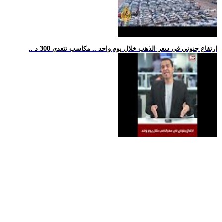
.. ارتفاع جنوني فى سعر الذهب خلال يوم واحد .. مكاسب تتعدى 300 د