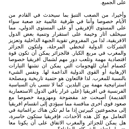
على الجميع.
وأخيرا، من الصعب التنبؤ بما سيحدث في القادم من
الأيام خصوصا وأننا في ظرفية عالمية جد صعبة سواء
على المستوى الإفريقي أو على المستوى الدولي، مما
سيخلف آثار وخيمة على استقرار وتنمية بعض الدول
الافريقية، لذا من المفروض تقوية الجبهة الداخلية وتعزيز
الشركات الدولية لتخطي المرحلة، ولتكون الجزائر
والمغرب في مربع الكبار. فالجزائر يمكن أن تكون قوة
اقتصادية مهمة وتلعب دور مهم لشمال افريقيا خصوصا
كصمام أمان للهجومات التي يمكن ان تشنها التيارات
الإرهابية أو القوى الدولية الداعمة لها. ونفس الشيء
بالنسبة للمغرب. لذا فالتعاون هو حتمية تاريخية ومصلحة
استراتيجية مهمة بين البلدين. كما لا ننسى بان السياسية
الفرنسية في افريقيا (على غرار باقي الدول الاستعمارية
القديمة) أصبحت جد مفضوحة ومهزومة خصوصا مع
صعود قوى أخرى منافسة مما سيؤدي إلى انقسام افريقيا
إلى مجموعتين كبيرتين إذا ما لم تكن هناك براغماتية في
التعامل مع كل هذه الأحداث، فإفريقيا ستكون خاسرة،
هل يمكن للجزائر والمغرب الاتفاق على أن يكونا معا