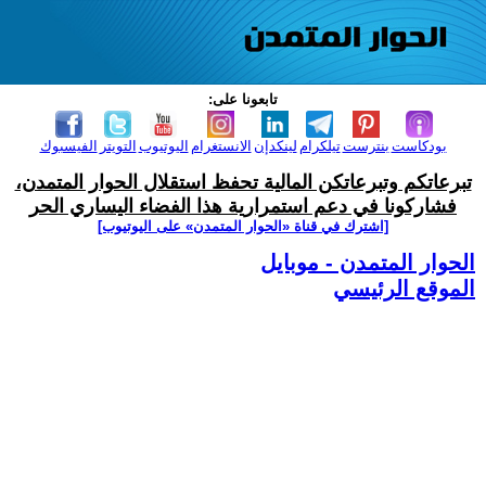
تابعونا على:
بودكاست
بنترست
تيلكرام
لينكدإن
الانستغرام
اليوتيوب
التويتر
الفيسبوك
تبرعاتكم وتبرعاتكن المالية تحفظ استقلال الحوار المتمدن،
فشاركونا في دعم استمرارية هذا الفضاء اليساري الحر
[اشترك في قناة ‫«الحوار المتمدن» على اليوتيوب]
الحوار المتمدن - موبايل
الموقع الرئيسي