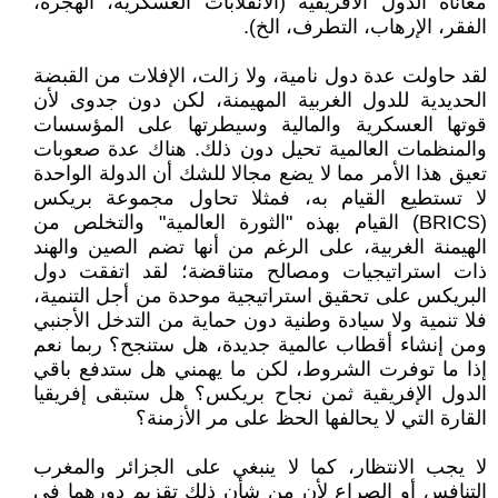
معاناة الدول الافريقية (الانقلابات العسكرية، الهجرة،
الفقر، الإرهاب، التطرف، الخ).
لقد حاولت عدة دول نامية، ولا زالت، الإفلات من القبضة
الحديدية للدول الغربية المهيمنة، لكن دون جدوى لأن
قوتها العسكرية والمالية وسيطرتها على المؤسسات
والمنظمات العالمية تحيل دون ذلك. هناك عدة صعوبات
تعيق هذا الأمر مما لا يضع مجالا للشك أن الدولة الواحدة
لا تستطيع القيام به، فمثلا تحاول مجموعة بريكس
(BRICS) القيام بهذه "الثورة العالمية" والتخلص من
الهيمنة الغربية، على الرغم من أنها تضم الصين والهند
ذات استراتيجيات ومصالح متناقضة؛ لقد اتفقت دول
البريكس على تحقيق استراتيجية موحدة من أجل التنمية،
فلا تنمية ولا سيادة وطنية دون حماية من التدخل الأجنبي
ومن إنشاء أقطاب عالمية جديدة، هل ستنجح؟ ربما نعم
إذا ما توفرت الشروط، لكن ما يهمني هل ستدفع باقي
الدول الإفريقية ثمن نجاح بريكس؟ هل ستبقى إفريقيا
القارة التي لا يحالفها الحظ على مر الأزمنة؟
لا يجب الانتظار، كما لا ينبغي على الجزائر والمغرب
التنافس أو الصراع لأن من شأن ذلك تقزيم دورهما في