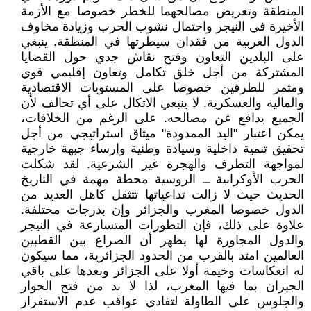
المنطقة وتعريض مصالحهما للخطر خصوصا مع الأزمة
الأخيرة في النيجر واحتمال نشوب الحرب وزيادة مخاوف
الدول الغربية من فقدان سيطرتها في المنطقة. ينبغي
على البلدين التعاون وفتح نقاش جدي حول القضايا
المشتركة من أجل خلق تكامل وتعاون إقليمي قوي
ومثمر للطرفين خصوصا على المستويات الاقتصادية
والمالية والعسكرية. لا ينبغي الاتكال على أي تحالف لأن
الجميع يدافع عن مصالحه. على الرغم من الخلافات،
يمكن اعتبار "اليد الممدودة" ميثاق استراتيجي من أجل
تحقيق تنمية داخلية وسيادة وطنية وإرساء جبهة خارجية
لمواجهة التطرف والهجرة غير الشرعية. لقد شكلت
الحرب الأوكرانية ــ الروسية محطة مهمة في التاريخ
الحديث حيث لا زالت تداعياتها تتثقل كاهل العديد من
الدول خصوصا المغرب والجزائر وإن بدرجات مختلفة.
علاوة على ذلك، فإن التطورات المتسارعة في النيجر
والدول المجاورة لها يظهر أن الصراع بين القطبين
العالمين امتد بالقرب من الحدود الجزائرية، مما سيكون
له انعكاسات وخيمة أولا على الجزائر وبعدها على باقي
الجيران بما فيها المغرب، لذا لا بد من فتح الحوار
والجلوس على الطاولة لتفادي عواقب عدم الاستقرار