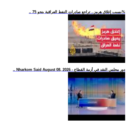
.. بسبب إغلاق هرمز.. تراجع صادرات النفط العراقية بنحو 75%
.. Nharkom Said August 08, 2026 - دور مجلس النقد في أزمة القطاع