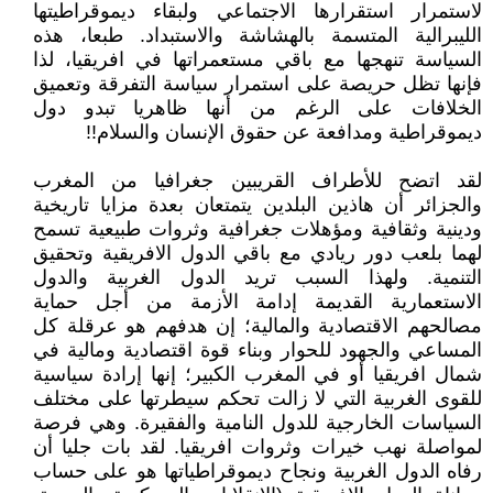
لاستمرار استقرارها الاجتماعي ولبقاء ديموقراطيتها
الليبرالية المتسمة بالهشاشة والاستبداد. طبعا، هذه
السياسة تنهجها مع باقي مستعمراتها في افريقيا، لذا
فإنها تظل حريصة على استمرار سياسة التفرقة وتعميق
الخلافات على الرغم من أنها ظاهريا تبدو دول
ديموقراطية ومدافعة عن حقوق الإنسان والسلام!!
لقد اتضح للأطراف القريبين جغرافيا من المغرب
والجزائر أن هاذين البلدين يتمتعان بعدة مزايا تاريخية
ودينية وثقافية ومؤهلات جغرافية وثروات طبيعية تسمح
لهما بلعب دور ريادي مع باقي الدول الافريقية وتحقيق
التنمية. ولهذا السبب تريد الدول الغربية والدول
الاستعمارية القديمة إدامة الأزمة من أجل حماية
مصالحهم الاقتصادية والمالية؛ إن هدفهم هو عرقلة كل
المساعي والجهود للحوار وبناء قوة اقتصادية ومالية في
شمال افريقيا أو في المغرب الكبير؛ إنها إرادة سياسية
للقوى الغربية التي لا زالت تحكم سيطرتها على مختلف
السياسات الخارجية للدول النامية والفقيرة. وهي فرصة
لمواصلة نهب خيرات وثروات افريقيا. لقد بات جليا أن
رفاه الدول الغربية ونجاح ديموقراطياتها هو على حساب