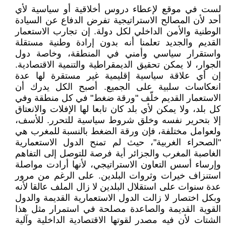
لست في موقع لإعطاء دروس أخلاقية أو سياسية لأي
أحد لأن المصالح الاستراتيجية تفرض الدفاع عن السيادة
الوطنية والأمن الداخلي لكل دولة. إن تجارب الاستعمار
القديم والجديد تعلمنا أنه بدون إرادة وطنية مستقلة
واستقرار سياسي وأمني في المنطقة، وخاصة دول
الجوار، لا يمكن تحقيق الديمقراطية والتنمية الاقتصادية.
إن أي علاقة سياسية إقليمية غير مستقرة لها عدة
انعكاسات سلبية على الجميع. أصبح الكل يدرك أن
الاستعمار القديم خلّف "ورقة ضغط" في كل منطقة وفي
كل بلد، ولا يمكن لأي بلد كان تابعا لها الإفلات والانعتاق
إلا بتحرير نفسه وخلق شروط سياسية للتحرر. للأسف،
ولعوامل مختلفة، فإن ورقة الضغط بالنسبة للمغرب هي
"الصحراء الغربية"، حيث لم تمنح الدول الاستعمارية
الغاصبة المغرب والجزائر أية فرصة للتوصل إلى التفاهم
وإرساء أسس التعاون الاستراتيجي، لأنها أرادت مواصلة
استنزاف خيرات وثروات البلدين. على الرغم من مرور
عدة سنوات على استقلال البلدين لا زال الملف عالقا لأنه
وبكل اختصار لا زالت الدول الاستعمارية القديمة والدول
القوية القديمة والصاعدة مصلحة في استمرار مثل هذا
الشتات لأن فيه مصدر لقوتها الاقتصادية الداخلية وآلية