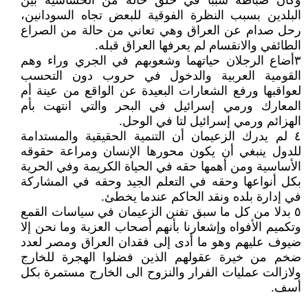
وكان ضباطه سببًا في خلق حالة من الحساسية بين
البلدين بسبب النظرة الفوقية للبعض تجاه السودانين،
رحل صدام عن العراق وهي تعاني من حالة من الصراع
الطائفي والانقسام لم يعرفها العراق قبله.
٣أضاع الرجلان حياتهما وشعوبهم في الجري وراء وهم
القومية العربية والدخول في حروب دون التحسب
لعواقبها ورفع الشعارات البعيدة عن الواقع من عينة أم
المعارك ورمي إسرائيل في البحر والتي انتهت بأم
الهزائم ورمي إسرائيل لتا في الوحل.
٤ لم يدرك الزعيمان أن التنمية الحقيقية والمستدامة
للدول ينبغي أن يكون محورها الإنسان ومراعة حقوقه
الأساسية ومن أهمها حقه في الحياة الكريمة وفي الحرية
بكل أنواعها وحقه في التعلم الجيد وحقه في المشاركة
في إدارة بلده ونقد الحاكم عندما يخطئ.
٥ بدلا من كل ما سبق تفنن الزعيمان في سياسات القمع
وتكميم الأفواه وإشعارنا بأنهم أصحاب العزبة وما نحن إلا
ضيوف عليهم وهو ما أدى إلى فقدان العراق ومصر لعدد
ضخم من خيرة عقولهم الذين فضلوا الهجرة للخارج
ولازالت عمليات الفرار والنزوح الى الخارج مستمرة بكل
أسف.