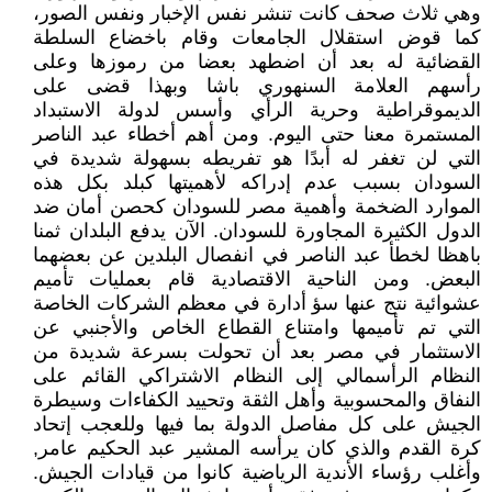
وهي ثلاث صحف كانت تنشر نفس الإخبار ونفس الصور،
كما قوض استقلال الجامعات وقام باخضاع السلطة
القضائية له بعد أن اضطهد بعضا من رموزها وعلى
رأسهم العلامة السنهوري باشا وبهذا قضى على
الديموقراطية وحرية الرأي وأسس لدولة الاستبداد
المستمرة معنا حتى اليوم. ومن أهم أخطاء عبد الناصر
التي لن تغفر له أبدًا هو تفريطه بسهولة شديدة في
السودان بسبب عدم إدراكه لأهميتها كبلد بكل هذه
الموارد الضخمة وأهمية مصر للسودان كحصن أمان ضد
الدول الكثيرة المجاورة للسودان. الآن يدفع البلدان ثمنا
باهظا لخطأ عبد الناصر في انفصال البلدين عن بعضهما
البعض. ومن الناحية الاقتصادية قام بعمليات تأميم
عشوائية نتج عنها سؤ أدارة في معظم الشركات الخاصة
التي تم تأميمها وامتناع القطاع الخاص والأجنبي عن
الاستثمار في مصر بعد أن تحولت بسرعة شديدة من
النظام الرأسمالي إلى النظام الاشتراكي القائم على
النفاق والمحسوبية وأهل الثقة وتحييد الكفاءات وسيطرة
الجيش على كل مفاصل الدولة بما فيها وللعجب إتحاد
كرة القدم والذي كان يرأسه المشير عبد الحكيم عامر,
وأغلب رؤساء الأندية الرياضية كانوا من قيادات الجيش.