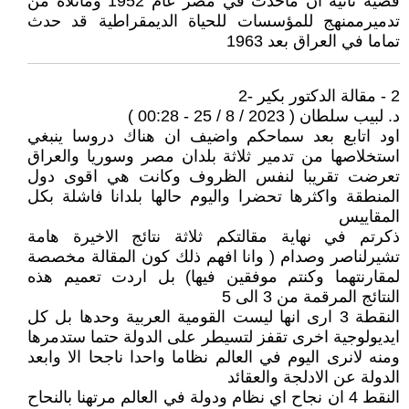
قضية ثانية ان ماحدث في مصر عام 1952 وماتلاه من
تدميرممنهج للمؤسسات للحياة الديمقراطية قد حدث
تماما في العراق بعد 1963
2 - مقالة الدكتور بكير -2
د. لبيب سلطان ( 2023 / 8 / 25 - 00:28 )
اود اتابع بعد سماحكم واضيف ان هناك دروسا ينبغي
استخلاصها من تدمير ثلاثة بلدان مصر وسوريا والعراق
تعرضت تقريبا لنفس الظروف وكانت هي اقوى دول
المنطقة واكثرها تحضرا واليوم حالها بلدانا فاشلة بكل
المقاييس
ذكرتم في نهاية مقالتكم ثلاثة نتائج الاخيرة هامة
تشيرلناصر وصدام ( وانا افهم ذلك كون المقالة مخصصة
لمقارنتهما وكنتم موفقين فيها) بل اردت تعميم هذه
النتائج المرقمة من 3 الى 5
النقطة 3 ارى انها ليست القومية العربية وحدها بل كل
ايديولوجية اخرى تقفز لتسيطر على الدولة حتما ستدمرها
ومنه لانرى اليوم في العالم نظاما واحدا ناجحا الا وابعد
الدولة عن الادلجة والعقائد
النقط 4 ان نجاح اي نظام ودولة في العالم مرتهنا بالنحاح