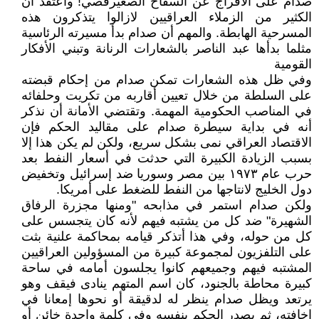
صدام على الافراج عن السفاح الصغيرقصي! واعتقد ان
الكثير من الزملاء العراقيين لازالوا يتذكرون هذه
المسرحية الهابطة. والمهم أن صدام بدأ مسيرته الرئاسية
مثلما بدأها عبد الناصر بالشعارات الرنانة وتبني الأفكار
القومية
وفي ظل هذه الشعارات تمكن صدام من إحكام قبضته
على السلطة من خلال تعيين أقاربه من تكريت وحلفائه
في المناصب الحكومية المهمة. وتقتضي الأمانة أن نذكر
أنه في بداية سيطرة صدام على مقاليد الحكم فإن
الاقتصاد العراقي نمى بشكل سريع، ولكن لم يكن هذا إلا
بسبب الزيادة الكبيرة التي حدثت في أسعار النفط بعد
حرب عام ١٩٧٣ بين مصر وسوريا ضد إسرائيل وتخفيض
دول الخليج لانتاجها من النفط للضغط على أمريكا.
ولكن صدام استمر في مذابحه "ومنها مجزرة الرفاق
الشهيرة" ضد كل من يشتبه فيهم لأنه كان يتجسس على
كل من حوله، وفي هذا أتذكر قيامه بمحاكمة علنية بثت
على التلفزيون لمجموعة كبيرة من المسؤولين العراقيين
المشتبه فيهم وجميعهم كانوا يجلسون أمامه في ساحة
كبيرة محاطة بالجنود، كان اسم المتهم ينادى فيقف وهو
يرتعد ويظل صدام ينظر له لدقيقة أو نحوها إمعانا في
إخافته، ثم يصدر الحكم بنفسه وفي كلمة واحدة خائن أو