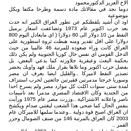
الاخ العزيز الدكتورمحمود
دوما نجد في مقالاتك مادة دسمة وطرحا مكثفا وبكل
موضوعية
اود ان أشيد بلقطتكم عن تطور العراق الكبير انه حدث
بعد حرب اكتوبر عام 1973 وتضاعفت اسعار برميل
النفط من 10 دولار الى 80 دولارا ( اي مايعادل اليوم 800
دولارا على اقل تقدير ومنه هبطت ثروة اسطورية على
العراق كانت وراء صعوده للمرتبة 46 عالميا من حيث
الدخل القومي اي نفس حال كوريا الجنوبية ولم يكن ذلك
بحكمة البعث وعبقرية جلاوزته كما يدعي البعض، بل
بفضل حرب اكتوبر وما تلاها بقرار ملك فهد واوبك بحضر
تصدير النفط لاميركا ..والقليل ايضا يعرف ان مصر
وسوريا خرجتا مدمرتين فقيرتين جائعتين لحرب استنزاف
لمدة ستى سنوات اكلت كل موارد مصر ولم يسرح احدا
من الجندية وكان الاقتصاد المصري مدمرا بعد تاميمات
ناصر واعلانه الاشتراكية ..وزرت مصر عام 1975 ورأيت
بنفس الحال كما ضحى هذا الشعب ليغتني صدام ويكشخ
ان العراق اصبح قوة دولية ..وعندما سلمها للاميركان عام
2003 كان العراق بالمرتبة 146 من صنف الصومال وجزر
القمر ..