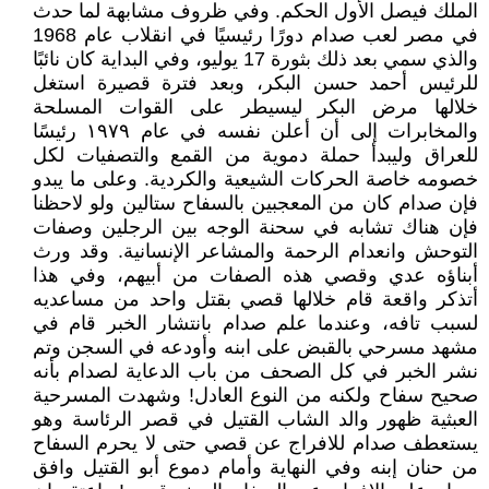
الملك فيصل الأول الحكم. وفي ظروف مشابهة لما حدث
في مصر لعب صدام دورًا رئيسيًا في انقلاب عام 1968
والذي سمي بعد ذلك بثورة 17 يوليو، وفي البداية كان نائبًا
للرئيس أحمد حسن البكر، وبعد فترة قصيرة استغل
خلالها مرض البكر ليسيطر على القوات المسلحة
والمخابرات إلى أن أعلن نفسه في عام ١٩٧٩ رئيسًا
للعراق وليبدأ حملة دموية من القمع والتصفيات لكل
خصومه خاصة الحركات الشيعية والكردية. وعلى ما يبدو
فإن صدام كان من المعجبين بالسفاح ستالين ولو لاحظنا
فإن هناك تشابه في سحنة الوجه بين الرجلين وصفات
التوحش وانعدام الرحمة والمشاعر الإنسانية. وقد ورث
أبناؤه عدي وقصي هذه الصفات من أبيهم، وفي هذا
أتذكر واقعة قام خلالها قصي بقتل واحد من مساعديه
لسبب تافه، وعندما علم صدام بانتشار الخبر قام في
مشهد مسرحي بالقبض على ابنه وأودعه في السجن وتم
نشر الخبر في كل الصحف من باب الدعاية لصدام بأنه
صحيح سفاح ولكنه من النوع العادل! وشهدت المسرحية
العبثية ظهور والد الشاب القتيل في قصر الرئاسة وهو
يستعطف صدام للافراج عن قصي حتى لا يحرم السفاح
من حنان إبنه وفي النهاية وأمام دموع أبو القتيل وافق