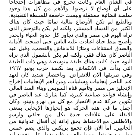
في الشأن العام وكانت تخرج في مظاهرات إحتجاجا
على أي أوضاع لا ترضيها، والأهم من كل هذا وجود
سلطة قضائية مستقلة وليست خاضعة للسلطة التنفيذية.
وبالطبع لم تكن الأوضاع مثالية تمامًا حيث كان هناك
الكثير من الفساد المستتر، ولكنه لم يكن بالتوحش الذي
نراه اليوم في مصر والذي تجاوز كل حدود الحياء والحذر
وأصبح نمط حياة اعتادت عليه الناس حتى أصبحت الأمانة
والصدق استثناءات ومثارًا للاندهاش والتعجب. وقبل عبد
الناصر كان هناك فقر، ولكنه لم يكن بالشمول الذي نراه
اليوم حيث كانت هناك طبقة متوسطة وهي ذات الطبقة
التي بدأت في الانكماش بعد نكسة حرب يونيو ١٩٦٧
وفي طريقها الآن للانقراض. وباختصار شديد كان لعهد
عبد الناصر إيجابيات وسلبيات، ومن أهم الإيجابيات إخراج
الإنجليز من مصر وتأميم قناة السويس وبناء السد العالي
وإنشاء قواعد صناعية كبيرة، كما شارك عبد الناصر في
تكوين حركة عدم الانحياز مع كل من نهرو وتيتو، وكان
أجمل ما في هذه الحركة هو إنحيازها الإيجابي بمعنى
الابقاء على علاقات جيدة بكل من حلفي وارسو
والاطلنتي مع الاحتفاظ بحق إدانة إي أفعال عدوانية من
الجانبين. أما الآن فإن تجمع بريكس والذي يضم خمس
دول من ضمنها روسيا والصين فإنه يقول على نفسه إنه