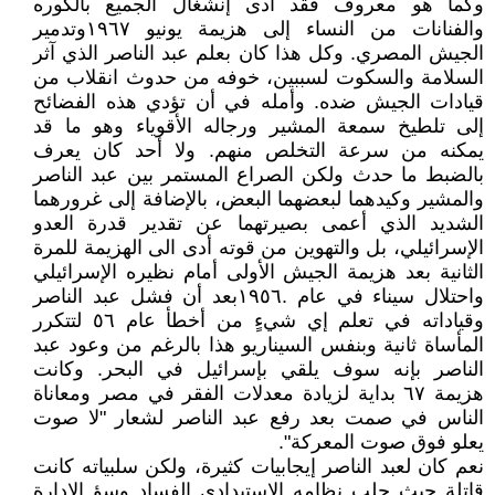
وكما هو معروف فقد أدى إنشغال الجميع بالكوره
والفنانات من النساء إلى هزيمة يونيو ١٩٦٧وتدمير
الجيش المصري. وكل هذا كان بعلم عبد الناصر الذي آثر
السلامة والسكوت لسببين، خوفه من حدوث انقلاب من
قيادات الجيش ضده. وأمله في أن تؤدي هذه الفضائح
إلى تلطيخ سمعة المشير ورجاله الأقوياء وهو ما قد
يمكنه من سرعة التخلص منهم. ولا أحد كان يعرف
بالضبط ما حدث ولكن الصراع المستمر بين عبد الناصر
والمشير وكيدهما لبعضهما البعض، بالإضافة إلى غرورهما
الشديد الذي أعمى بصيرتهما عن تقدير قدرة العدو
الإسرائيلي، بل والتهوين من قوته أدى الى الهزيمة للمرة
الثانية بعد هزيمة الجيش الأولى أمام نظيره الإسرائيلي
واحتلال سيناء في عام .١٩٥٦بعد أن فشل عبد الناصر
وقياداته في تعلم إي شيءٍ من أخطأ عام ٥٦ لتتكرر
المأساة ثانية وبنفس السيناريو هذا بالرغم من وعود عبد
الناصر بإنه سوف يلقي بإسرائيل في البحر. وكانت
هزيمة ٦٧ بداية لزيادة معدلات الفقر في مصر ومعاناة
الناس في صمت بعد رفع عبد الناصر لشعار "لا صوت
يعلو فوق صوت المعركة".
نعم كان لعبد الناصر إيجابيات كثيرة، ولكن سلبياته كانت
قاتلة حيث جلب نظامه الاستبدادي الفساد وسؤ الإدارة