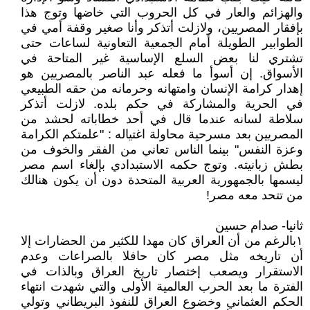
والهزائم والعار في كل الحروب التي خاضها وتوج هذا
بإفقار المصريين، ولازلت أتذكر وأنا صغير وقفة أمي في
الطوابير الطويلة أمام الجمعية التعاونية لساعات حتى
تشتري لنا بعض السلع الإساسية غير المتاحة في
الأسواق. إن أسوأ ما فعله عبد الناصر بالمصريين هو
إهدار كرامة الإنسان وامتهانه وحرمانه من حقه الطبيعي
في الحرية والمشاركة في حكم بلده. لازلت أتذكر
سلاطة لسانه عندما قال في أحد خطاباته لحشد من
المصريين بعد مسرحية محاولة اغتياله : "علمتكم الكرامة
وعزة النفس" بينما الناس تعاني من الفقر والخوف من
بطش زبانيته. وتوج حكمه الاستبدادي بإلغاء اسم مصر
ليسمها بالجمهورية العربية المتحدة دون أن يكون هنالك
من تتحد معه مصر!
ثانيا- صدام حسين
١بالرغم من أن العراق كان مهدا للكثير من الحضارات إلا
أن تاريخه مثل مصر كان حافلا بالصراعات وعدم
الاستقرار ويصعب إختصار تاريخ العراق وبالذات في
الفترة ما بعد الحرب العالمية الأولى والتي شهدت انتهاء
الحكم العثماني وخضوع العراق للنفوذ البريطاني وتولي