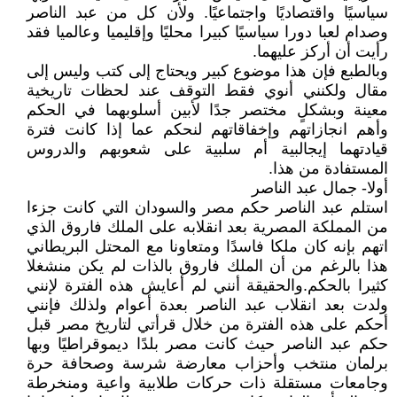
سياسيًا واقتصاديًا واجتماعيًا. ولأن كل من عبد الناصر
وصدام لعبا دورا سياسيًا كبيرا محليًا وإقليميا وعالميا فقد
رأيت أن أركز عليهما.
وبالطبع فإن هذا موضوع كبير ويحتاج إلى كتب وليس إلى
مقال ولكنني أنوي فقط التوقف عند لحظات تاريخية
معينة وبشكلٍ مختصر جدًا لأبين أسلوبهما في الحكم
وأهم انجازاتهم وإخفاقاتهم لنحكم عما إذا كانت فترة
قيادتهما إيجالبية أم سلبية على شعوبهم والدروس
المستفادة من هذا.
أولا- جمال عبد الناصر
استلم عبد الناصر حكم مصر والسودان التي كانت جزءا
من المملكة المصرية بعد انقلابه على الملك فاروق الذي
اتهم بإنه كان ملكا فاسدًا ومتعاونا مع المحتل البريطاني
هذا بالرغم من أن الملك فاروق بالذات لم يكن منشغلا
كثيرا بالحكم.والحقيقة أنني لم أعايش هذه الفترة لإنني
ولدت بعد انقلاب عبد الناصر بعدة أعوام ولذلك فإنني
أحكم على هذه الفترة من خلال قرأتي لتاريخ مصر قبل
حكم عبد الناصر حيث كانت مصر بلدًا ديموقراطيًا وبها
برلمان منتخب وأحزاب معارضة شرسة وصحافة حرة
وجامعات مستقلة ذات حركات طلابية واعية ومنخرطة