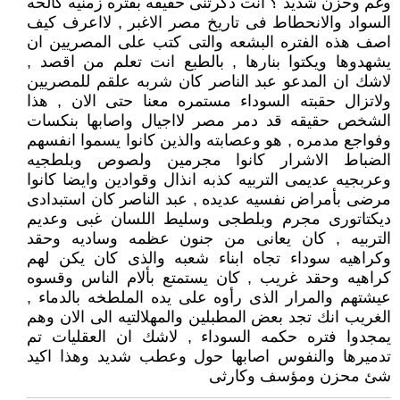
وغم وحزن شديد ؟ انت ذكرتنى حقيقه بفتره زمنيه كالحه
السواد والانحطاط فى تاريخ مصر الاغبر , لااعرف كيف
اصف هذه الفتره البشعه والتى كتب على المصريين ان
يشهدوها ويكتوا بنارها , بالطبع انت تعلم من اقصد ,
لاشك ان المدعو عبد الناصر كان شربه علقم للمصريين
ولاتزال حقبته السوداء مستمره معنا حتى الان , هذا
الشخص حقيقه قد دمر مصر لااجيال واصابها بنكسات
وفواجع مدمره , هو وعصابته والذين كانوا يسموا انفسهم
الضباط الاشرار كانوا مجرمين ولصوص وبلطجيه
وعربجيه عديمى التربيه كذبه انذال وقوادين وايضا كانوا
مرضى بأمراض نفسيه عديده , عبد الناصر كان استبدادى
ديكتاتورى مجرم وبلطجى وسليط اللسان غبى وعديم
التربيه , كان يعانى من جنون عظمه وساديه وحقد
وكراهيه سوداء تجاه ابناء شعبه والذى كان يكن لهم
كراهيه وحقد غريب , كان يستمتع بألام الناس وقسوه
عيشتهم والمرار الذى رأوه على يده الملطخه بالدماء ,
الغريب انك تجد بعض المطبلين والمهلالتيه الى الان وهم
يمجدوا فتره حكمه السوداء , لاشك ان العقليات تم
تدميرها والنفوس اصابها حول وعطب شديد وهذا اكيد
شئ محزن ومؤسف وكارثى