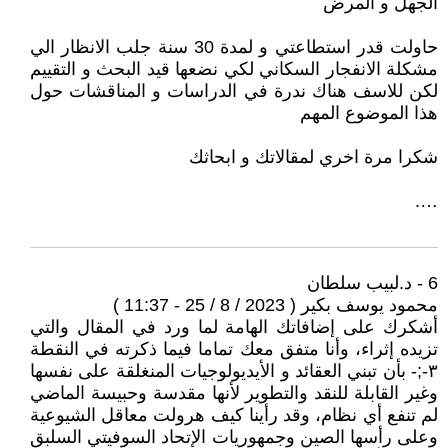
الجهل و المرض
حاولت قدر استطاعتي و لمدة 30 سنة جلب الانظار الي
مشكلة الانفجار السكاني لكي نضعها قيد البحث و التقييم
لكن للاسف هناك ندرة في الدراسات و المناقشات حول
هذا الموضوع المهم
شكرا مرة اخري لمقالاتك و ابحاثك
….
6 - د.لبيب سلطان
محمود يوسف بكير ( 2023 / 8 / 25 - 11:37 )
أشكرك ‏على إضافاتك الهامة لما ورد في المقال والتي
تزيده إثراء، وأنا متفق معك تماما فيما ذكرته في النقطة
٣-;- بأن تبني العقائد و الأيديولوجيات المنغلقة على نفسها
وغير القابلة للنقد والتطوير لأنها مقدسة وحبيسة الماضي
لم تنفع أي نظام، وقد رأينا كيف هرولت معاقل الشيوعية
وعلى رأسها الصين وجمهوريات الإتحاد السوفيتي السلبق