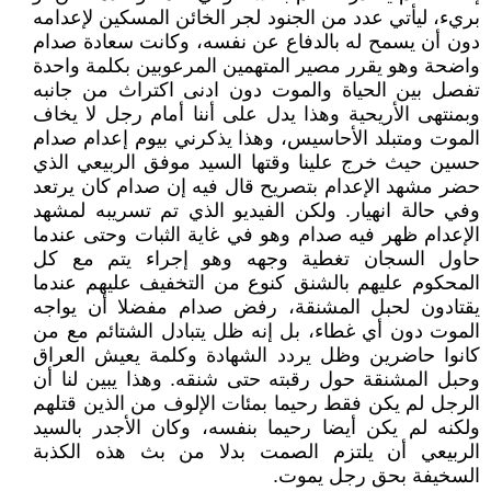
بريء، ليأتي عدد من الجنود لجر الخائن المسكين لإعدامه
دون أن يسمح له بالدفاع عن نفسه، وكانت سعادة صدام
واضحة وهو يقرر مصير المتهمين المرعوبين بكلمة واحدة
تفصل بين الحياة والموت دون ادنى اكتراث من جانبه
وبمنتهى الأريحية وهذا يدل على أننا أمام رجل لا يخاف
الموت ومتبلد الأحاسيس، وهذا يذكرني بيوم إعدام صدام
حسين حيث خرج علينا وقتها السيد موفق الربيعي الذي
حضر مشهد الإعدام بتصريح قال فيه إن صدام كان يرتعد
وفي حالة انهيار. ولكن الفيديو الذي تم تسريبه لمشهد
الإعدام ظهر فيه صدام وهو في غاية الثبات وحتى عندما
حاول السجان تغطية وجهه وهو إجراء يتم مع كل
المحكوم عليهم بالشنق كنوع من التخفيف عليهم عندما
يقتادون لحبل المشنقة، رفض صدام مفضلا أن يواجه
الموت دون أي غطاء، بل إنه ظل يتبادل الشتائم مع من
كانوا حاضرين وظل يردد الشهادة وكلمة يعيش العراق
وحبل المشنقة حول رقبته حتى شنقه. وهذا يبين لنا أن
الرجل لم يكن فقط رحيما بمئات الإلوف من الذين قتلهم
ولكنه لم يكن أيضا رحيما بنفسه، وكان الأجدر بالسيد
الربيعي أن يلتزم الصمت بدلا من بث هذه الكذبة
السخيفة بحق رجل يموت.