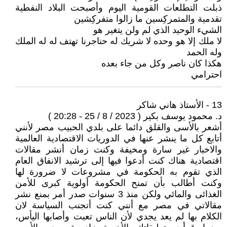
ذبلت التطلعات القومية اليوم وأصبحت البلاد النفطية
تقدمية والمتمركِسين ما زالوا متفركِشين
الشيء الوحيد الذي لم ولن يتغير هو
لا ملك إلا هو وحده لا شريك له حناجرنا تهتف له له الملك
وله الحمد
هكذا كان ناصر وكل من جاء بعده
احترامي
13 - الأستاذ هاني شاكر
د. محمود يوسف بكير ( 2023 / 8 / 25 - 20:28 )
أشعر بالأسى والقلق دائما على بلدي الحبيب مصر لأنني
أتابع كل ما ينشر عنها في الدوريات الاقتصادية العالمية
والاخبار غير سارة ومخيفة وكنت زمان أنشر مقالات
اقتصادية هناك كنت أدعوا فيها إلى ترشيد الانفاق العام
الذي تقوم به الحكومة في مشروعات لا ضرورة لها
وكنت أطالب بأن تمنح الحكومة أولوية كبرى للأمن
الغذائى والمائي ولكن منذ 3 سنوات صدر أمر بمنع نشر
مقالاتي في مصر مع أنني كنت أتجنب السياسة لان
الكلام بها لم يعد يجدي لأن الناس تعبت وأصابها اليأس،