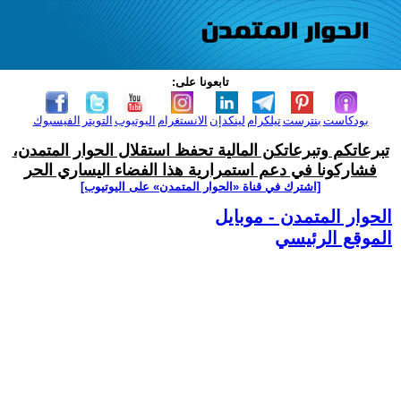
تابعونا على:
بودكاست
بنترست
تيلكرام
لينكدإن
الانستغرام
اليوتيوب
التويتر
الفيسبوك
تبرعاتكم وتبرعاتكن المالية تحفظ استقلال الحوار المتمدن،
فشاركونا في دعم استمرارية هذا الفضاء اليساري الحر
[اشترك في قناة ‫«الحوار المتمدن» على اليوتيوب]
الحوار المتمدن - موبايل
الموقع الرئيسي