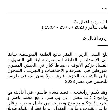
….
11 - ردود افعال -2
هانى شاكر ( 2023 / 8 / 25 - 13:04 )
ردود افعال -2
____
بلغ السيل الزبي ، الفقر يدفع الطبقة المتوسطة سابقا
الي الاستدانة و الطبقة المستورة سابقا الي التسول ،
الفساد يزكم الانوف ، ضباط كبار في الجيش المصري
متورطين في السرقة و الاختلاسات و التهريب ، السجون
ملئي بالشباب ، الخزينة فارغة ، ولا شيئ يبدو في طريقه
للتحسن في مصر 2023
وهنا تكلم زرادشت ، اقصد هشام قاسم ، في احاديثه مع
برامج : ذات مصر ، بي بي سي ، مع محمد ناصر و
آخرين ؛ وتكلم بوضوح وصراحة من داخل مصر ، و قال
ما في القلوب و ما في العقول ، و ما خفنا ان نقوله طويلا