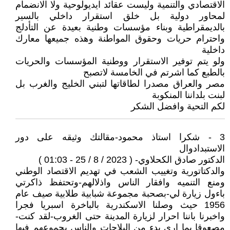
الاقتصادي والتنمية وليست عقائد ايديولوحية ولا الانضمام
لمحاور دولية بل خلق استقرار داخلي بالسير
بالديمقراطية وبناء مؤسسات وطنية بعيدة عن التأدلج
واحترام حريات وحقوق المواطنة وهذه جميعها معارك
داخلية
ولو يتم توفير الاستقرار ووطنية المؤسسات والحريات
بالطبع كما اشرتم في الخامسة لاتصبح
مصر والعراق مصدرا لطاقاتها لتبني الخليج والغرب بل
لبنت بلداننا المنكوبة
لكم التحية وافضل الشكر
3 - شكرا استاذ محمود-مقالتك وثيقه على دور
الاستبدادوال
الدكتور صادق الكحلاوي- ( 2023 / 8 / 25 - 01:03 )
والدكتاتورية وتغييب الشعب في تهديم الاقتصاد الوطني
ومنع التنميه وافقار الناس واذلالهم-وتحتفظ ذاكرتي
باءول زيارة لي-بصحبة مجموعة شبابية طلابية صيف عام
1956 حيث وصلنا الاسكندرية بالباخرة اسبريا فجرا
واخبرنا باننا احرار لزيارة المدينة حتى الغروب-لقد كنت-
مصعوقا بما ارى بدء من البلاجات والناس بجموعهم فيها