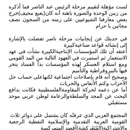
لست مؤهلة لتقييم مرحلة الرئيس عبد الناصر فما أذكره
من زمن الوحدة والصورة باهتة أنه كان(بعبع مخيف)خرج
بعض معارفنا الشيوعيين على زمنه من السجون نصف
مجانين يا حرام
في حديثك عن إيجابيات مرحلة ناصر تفضلت بالإشارة
إلى إنشائه قواعد صناعيةكبيرة
أعتقد أن تلك المؤسسات الإنتاجيةالكبيرة نشأت في عهد
الاستعمار ثم استمرت في العهود التالية من المد القومي
ومع استلام العسكر لهذه المؤسسات بدأ الفساد ينخر
فيها بالبيروقراطية والتأميم
وصحيح أنه قام بإصلاحات اجتماعية لكنهاعلى حساب حل
الأحزاب وكتم الأنفاس والحريات
أما عن دعمه لحركة المقاومةالفلسطينية فكانت بدافع
البحث عن المجد والسلطةوالزعامة لوطن عربي موحد
مستقبلي
المجتمع العربي الذي عرفتُه كان يشتمل على دوائر ثلاث
القومية العربية التقدمية والإسلامية النفطية الرجعية
والاشتراكية(المُتَفَركِشة)أقصد المتمركسة