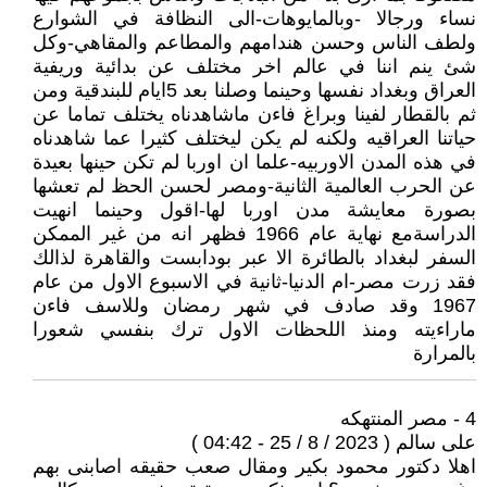
نساء ورجالا -وبالمايوهات-الى النظافة في الشوارع
ولطف الناس وحسن هندامهم والمطاعم والمقاهي-وكل
شئ ينم اننا في عالم اخر مختلف عن بدائية وريفية
العراق وبغداد نفسها وحينما وصلنا بعد 5ايام للبندقية ومن
ثم بالقطار لفينا وبراغ فاءن ماشاهدناه يختلف تماما عن
حياتنا العراقيه ولكنه لم يكن ليختلف كثيرا عما شاهدناه
في هذه المدن الاوربيه-علما ان اوربا لم تكن حينها بعيدة
عن الحرب العالمية الثانية-ومصر لحسن الحظ لم تعشها
بصورة معايشة مدن اوربا لها-اقول وحينما انهيت
الدراسةمع نهاية عام 1966 فظهر انه من غير الممكن
السفر لبغداد بالطائرة الا عبر بودابست والقاهرة لذالك
فقد زرت مصر-ام الدنيا-ثانية في الاسبوع الاول من عام
1967 وقد صادف في شهر رمضان وللاسف فاءن
ماراءيته ومنذ اللحظات الاول ترك بنفسي شعورا
بالمرارة
4 - مصر المنتهكه
على سالم ( 2023 / 8 / 25 - 04:42 )
اهلا دكتور محمود بكير ومقال صعب حقيقه اصابنى بهم