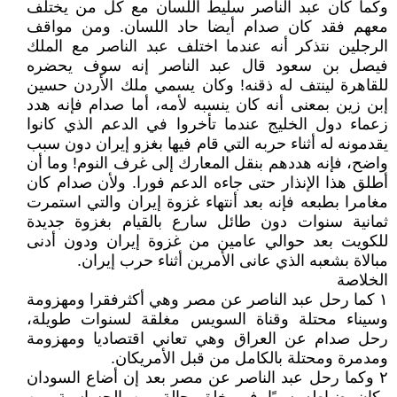
وكما كان عبد الناصر سليط اللسان مع كل من يختلف
معهم فقد كان صدام أيضا حاد اللسان. ومن مواقف
الرجلين نتذكر أنه عندما اختلف عبد الناصر مع الملك
فيصل بن سعود قال عبد الناصر إنه سوف يحضره
للقاهرة لينتف له ذقنه! وكان يسمي ملك الأردن حسين
إبن زين بمعنى أنه كان ينسبه لأمه، أما صدام فإنه هدد
زعماء دول الخليج عندما تأخروا في الدعم الذي كانوا
يقدمونه له أثناء حربه التي قام فيها بغزو إيران دون سبب
واضح، فإنه هددهم بنقل المعارك إلى غرف النوم! وما أن
أطلق هذا الإنذار حتى جاءه الدعم فورا. ولأن صدام كان
مغامرا بطبعه فإنه بعد أنتهاء غزوة إيران والتي استمرت
ثمانية سنوات دون طائل سارع بالقيام بغزوة جديدة
للكويت بعد حوالي عامين من غزوة إيران ودون أدنى
مبالاة بشعبه الذي عانى الأمرين أثناء حرب إيران.
الخلاصة
١ كما رحل عبد الناصر عن مصر وهي أكثرفقرا ومهزومة
وسيناء محتلة وقناة السويس مغلقة لسنوات طويلة،
رحل صدام عن العراق وهي تعاني اقتصاديا ومهزومة
ومدمرة ومحتلة بالكامل من قبل الأمريكان.
٢ وكما رحل عبد الناصر عن مصر بعد إن أضاع السودان