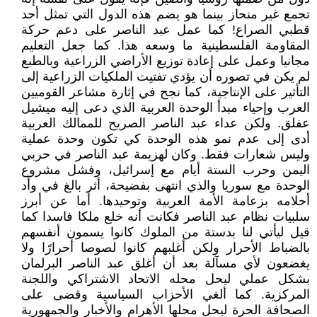
تجمع غير منحاز بينما هو يضم هذه الدول التي تمثل أحد
قطبي الصراع! كما عمل عبد الناصر على دعم حركة
المقاومة الفلسطينية ما وسعه هذا. كما جعل التعليم
مجانيا وعمل على إعادة توزيع الأراضي الزراعية وبالطبع
لم يكن في تصوره أن يؤدي تفتيت الملكيات الزراعية إلى
التأثير على الإنتاجية، كما نجح في إثارة مشاعر القوميين
العرب وإحياء مبدأ الوحدة العربية الذي دعى إليه ميشيل
عفلق. ولكن عداء عبد الناصر الصريح للممالك العربية
أدى إلى عدم نمو هذه الوحدة كي تكون وحدة عملية
وليس شعارات فقط. وكان لهزيمة عبد الناصر في حربي
اليمن وحرب الستة أيام مع إسرائيل، وفشل مشروع
الوحدة مع سوريا والذي انتهى بفضيحة، أثر بالغ في وأد
أحلامه بزعامة الأمة العربية وتوحيدها. أما عن أبرز
سلبيات نظام عبد الناصر فكانت أنه خلع ملكا فاسدا كما
قيل ليأتي لنا بدستة من الملوك كانوا يسمون أنفسهم
بالضباط الأحرار ولكن أغلبهم كانوا لصوصا أحرارًا ولا
يغضعون لأي مسآلة بعد أن أغلق عبد الناصر البرلمان
بشكل عملي ليحل محله الاتحاد الاشتراكي واللجنة
المركزية. كما ألغي الأحزاب السياسية وقضى على
الصحافة الحرة ليحل محلها الأهرام والأخبار والجمهورية