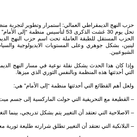
حزب النهج الديمقراطي العمالي: استمرار وتطوير لتجربة منظم
تحل يوم 30 غشت الذكرى 53 لتأسيس 
الحزب المستقل للطبقة العاملة تحت اسم حزب النهج الديمقرا
لينين، بشكل جوهري وعلى المستويات الايديولوجية والسيا
الشيوعيين.
وإذا كان هذا الحدث يشكل نقلة نوعية في مسار النهج الديم
التي أحدثتها هذه المنظمة وبالنفس الثوري الذي ميزها.
ولعل أهم القطائع التي أحدثتها منظمة “إلى الأمام” هي:
– القطيعة مع التحريفية التي حولت الماركسية إلى جسم ميت م
– الاصلاحية التي تعتقد أن التغيير يتم بشكل تدريجي، بينما ال
– البلانكية التي تعتقد أن التغيير تطلق شرارته طليعة ثورية م