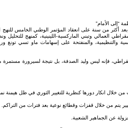
ة “إلى الأمام”
منظمة “إلى الأمام” بعد أكثر من سنة على انعقاد المؤتمر الوطني الخا
طي العمالي وتبني الماركسية-اللينينية، كمنهج للتحليل ونظ
سية والتنظيمية، والمنفتحة على إسهامات ماو تسي تونغ و
قراطي، فإنه ليس وليد الصدفة، بل نتيجة لسيرورة مستمرة من
ن خلال انكار دورها كنظرية للتغيير الثوري في ظل هيمنة نمط 
تغيير يتم من خلال قفزات وقطائع نوعية بعد فترات من التراكم.
عزولة عن الجماهير الشعبية.