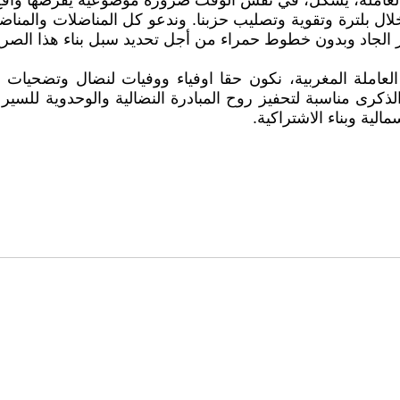
ة العاملة، يشكل، في نفس الوقت ضرورة موضوعية يفرضها واقع 
 بلترة وتقوية وتصليب حزبنا. وندعو كل المناضلات والمناضلين
ار الجاد وبدون خطوط حمراء من أجل تحديد سبل بناء هذا الصر
عاملة المغربية، نكون حقا اوفياء ووفيات لنضال وتضحيات شهد
كرى مناسبة لتحفيز روح المبادرة النضالية والوحدوية للسير 
الية وبناء الاشتراكية.