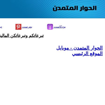
بودكاست
بنترست
تي
تبرعاتكم وتبرعاتكن المال
الحوار المتمدن - موبايل
الموقع الرئيسي