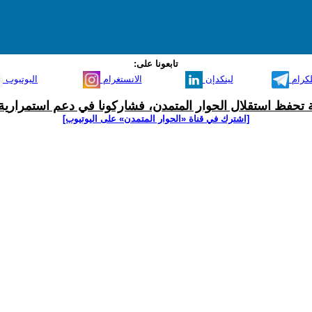
تابعونا على:
لكرام
لينكدإن
الانستغرام
اليوتيوب
ية تحفظ استقلال الحوار المتمدن، فشاركونا في دعم استمرارية 
[اشترك في قناة ‫«الحوار المتمدن» على اليوتيوب]