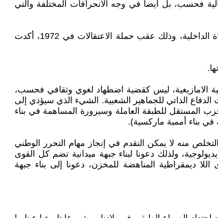
ية فحسب، بل أيضا في وجه الانحرافات المختلفة والتي
وفي مواجهة التراجع الذي مثله الخط الداخلي لمنظمة 23 مارس والذي دعا إلى الانسحاب من النضال والتركيز على الحياة الداخلية، وذلك عقب حملة الاعتقالات في 1972، أكدت
ا.
ية الامازيغية، ليس كقضية اضطهاد لغوي وثقافي فحسب،
دفاع الذاتي للجماهير الشعبية. الشيء الذي سيؤدي إلى
( سيرورة بنااء الحزب المستقل للطبقة العاملة وسيرورة المساهمة في بناء
في بناء أممية ماركسية).
ي بدون التخلص منه لا يمكن التقدم في إنجاز مهام التحرر الوطني
يولوجية، ولذلك دعونا لبناء جبهة ميدانية تضم كل القوى
لا ديمقراطية المناهضة للمخزن، دعونا إلى بناء جبهة