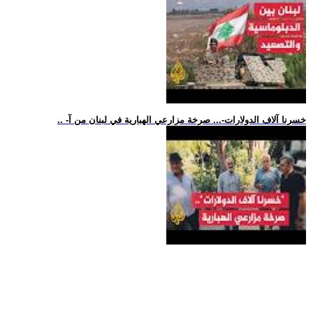
.. -خسرنا آلاف الدولارات-... صرخة مزارعي الهبارية في لبنان من آ