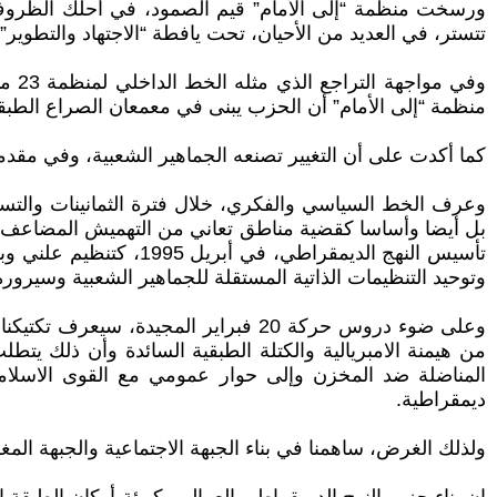
ورسخت منظمة “إلى الأمام” قيم الصمود، في أحلك الظروف. 
تتستر، في العديد من الأحيان، تحت يافطة “الاجتهاد والتطوير”.
منظمة “إلى الأمام” أن الحزب يبنى في معمعان الصراع الطبق
كما أكدت على أن التغيير تصنعه الجماهير الشعبية، وفي مقدمته
وعرف الخط السياسي والفكري، خلال فترة الثمانينات والت
بل أيضا وأساسا كقضية مناطق تعاني من التهميش المضاعف وق
تأسيس النهج الديمقراط
وتوحيد التنظيمات الذاتية المستقلة للجماهير الشعبية وسيرور
وعلى ضوء دروس حركة 20 فبراير المجي
من هيمنة الامبريالية والكتلة الطبقية السائدة وأن ذلك يتط
المناضلة ضد المخزن وإلى حوار عمومي مع القوى الاسلامي
ديمقراطية.
ولذلك الغرض، ساهمنا في بناء الجبهة الاجتماعية والجبهة الم