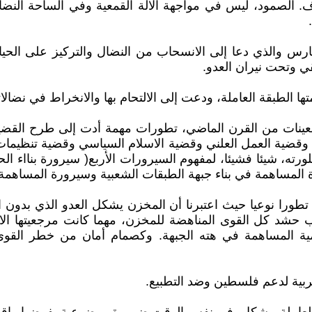
الصمود، ليس في مواجهة الآلة القمعية وفي الساحة النضال
ي وتحت نيران العدو.
ا الطبقة العاملة، ودعت إلى الالتحام بها والانخراط في نضالاته
سعينات من القرن الماضي، تطورات مهمة أدت إلى طرح القض
ضية العمل العلني وقضية الاسلام السياسي وقضية تنظيمات ال
ي، في أبريل 1995، كتنظيم علني وبلورته، شيئا فشيئا، لمفهوم السيرورات الأربع
ة المساهمة في بناء جبهة الطبقات الشعبية وسيرورة المساهمة 
دة، سيعرف تكتيكنا تطورا نوعيا حيث اعتبرنا أن المخزن يشكل العدو الذ
لب حشد كل القوى المناهضة للمخزن، مهما كانت مرجعيتها الايد
ة المساهمة في هته الجبهة. وكصمام أمان من خطر القوى ال
غربية لدعم فلسطين وضد التطبيع.