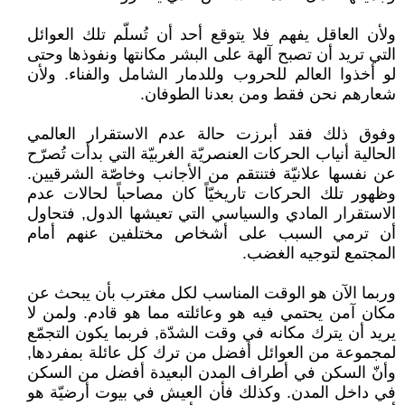
ولأن العاقل يفهم فلا يتوقع أحد أن تُسلّم تلك العوائل
التي تريد أن تصبح آلهة على البشر مكانتها ونفوذها وحتى
لو أخذوا العالم للحروب وللدمار الشامل والفناء. ولأن
شعارهم نحن فقط ومن بعدنا الطوفان.
وفوق ذلك فقد أبرزت حالة عدم الاستقرار العالمي
الحالية أنياب الحركات العنصريّة الغربيّة التي بدأت تُصرّح
عن نفسها علانيّة فتنتقم من الأجانب وخاصّة الشرقيين.
وظهور تلك الحركات تاريخيّاً كان مصاحباً لحالات عدم
الاستقرار المادي والسياسي التي تعيشها الدول, فتحاول
أن ترمي السبب على أشخاص مختلفين عنهم أمام
المجتمع لتوجيه الغضب.
وربما الآن هو الوقت المناسب لكل مغترب بأن يبحث عن
مكان آمن يحتمي فيه هو وعائلته مما هو قادم. ولمن لا
يريد أن يترك مكانه في وقت الشدّة, فربما يكون التجمّع
لمجموعة من العوائل أفضل من ترك كل عائلة بمفردها,
وأنّ السكن في أطراف المدن البعيدة أفضل من السكن
في داخل المدن. وكذلك فأن العيش في بيوت أرضيّة هو