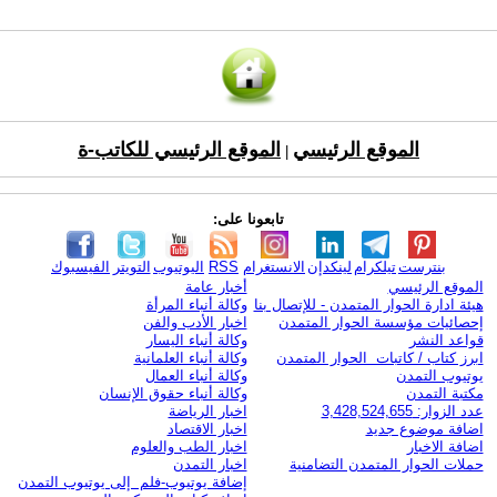
الموقع الرئيسي
الموقع الرئيسي للكاتب-ة
|
تابعونا على:
بنترست
تيلكرام
لينكدإن
الانستغرام
RSS
اليوتيوب
التويتر
الفيسبوك
الموقع الرئيسي
أخبار عامة
هيئة ادارة الحوار المتمدن - للإتصال بنا
وكالة أنباء المرأة
إحصائيات مؤسسة الحوار المتمدن
اخبار الأدب والفن
قواعد النشر
وكالة أنباء اليسار
ابرز كتاب / كاتبات الحوار المتمدن
وكالة أنباء العلمانية
يوتيوب التمدن
وكالة أنباء العمال
مكتبة التمدن
وكالة أنباء حقوق الإنسان
عدد الزوار: 3,428,524,655
اخبار الرياضة
اضافة موضوع جديد
اخبار الاقتصاد
اضافة الاخبار
اخبار الطب والعلوم
حملات الحوار المتمدن التضامنية
اخبار التمدن
إضافة يوتيوب-فلم إلى يوتيوب التمدن