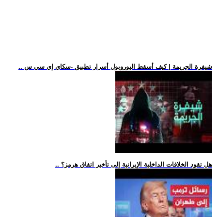
.. شيفرة الجريمة | كيف أسقط اليوروبول أسرار تطبيق -سكاي إي سي س
.. هل تقود الخلافات الداخلية الإيرانية إلى تأخير اتفاق هرمز؟