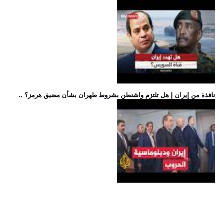
.. نافذة من إيران | هل تلتزم واشنطن بشروط طهران بشأن مضيق هرمز؟