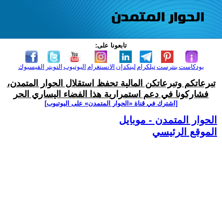
تابعونا على:
بودكاست
بنترست
تيلكرام
لينكدإن
الانستغرام
اليوتيوب
التويتر
الفيسبوك
تبرعاتكم وتبرعاتكن المالية تحفظ استقلال الحوار المتمدن،
فشاركونا في دعم استمرارية هذا الفضاء اليساري الحر
[اشترك في قناة ‫«الحوار المتمدن» على اليوتيوب]
الحوار المتمدن - موبايل
الموقع الرئيسي