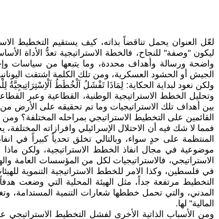
لعّل العنوان يحمل تناقضاً بذاته، كيف يستقيم التخطيط ال
ليكون "وصفة" للنجاح، فالخطة الاستراتيجية تعدُّ الأداة 
الجيش أو الحشود العسكرية، ومن تلك الكلمة اشتقت اليونانية القديمة مصطلح Strategus وتعني فن إدارة وقيادة الحروب، أي 
ولكن نعود لبداية الحكاية: لِمَاذَا تَفْشَلُ اَلْخُطَطُ اَلْاِسْتِر
وتحليل الخطط الاستراتيجية الوطنية، القطاعية وعبر القطاعي
بين أهداف تلك الاستراتيجيات وما تم تحقيقه على الأرض من
القائمين على التخطيط الاستراتيجي بمراحله المختلفة؟ ومن أج
فمما لا شك فيه أن الاحتلال الإسرائيلي وافرازاته المختلفة
المنتظمة على حدٍ سواء، وبالتالي تخلق تحدياً كبيراً في ان
موضوعية في مجال انفاذ الخطط الاستراتيجية، ولكن ماذا ع
الاستراتيجي، فالاستراتيجيات لكل من المؤسسات العامة واله
في فلسطين، وكذا الامر للخطط الاستراتيجية التنموية للهيئ
التخطيط مرتفعة جداً، مثل الهيئة المحلية التي وضعت هدفاً
المدني، والتي تحمل خططها شعارات التنمية المستدامة، وتغل
المالية" لها.
ومن الأسباب الذاتية الأخرى لفشل التخطيط الاستراتيجي عدم