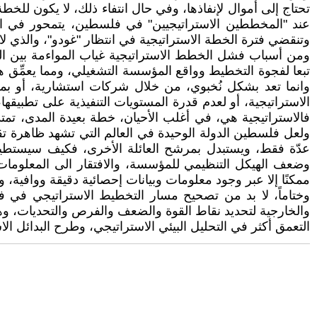
تحتاج إلى أموال لإنفاذها، وفي حال انتفاء ذلك، لا يكون ل
عند "المخططين الاستراتيجيين" في فلسطين، يتمحور في اع
وتنقضي فترة الخطة الاستراتيجية في انتظار "غودو"، والذي لا يأ
ومن أسباب فشل الخطط الاستراتيجية غياب المواءمة بين ا
تبعا لفجوة التخطيط وواقع المؤسسة التشغيلي، ومما يعمِّق ه
وانما تعد بشكل نُخبوي، من خلال شركات استشارية، أو بمش
الاستراتيجية، أو لعدم قدرة المستويات التنفيذية على تطبيق
ولعل فلسطين الدولة الوحيدة في العالم التي تشهد ظاهرة ت
عدّة فقط، ويستبدل بمرشح العائلة الأخرى، فكيف سيستطيع 
وضعف الهيكل التنظيمي للمؤسسة، والافتقار الى المعلومات 
ممكنًا إلا عبر وجود معلومات وبيانات إحصائية دقيقة ووافية
وختاماً، لا بد من تصحيح مسار التخطيط الاستراتيجي في فل
والخارجية لتحديد نقاط القوة والضعف والفرص والتحديات، وهذا
التعمق أكثر في التحليل البيئي الاستراتيجي، وطرح البدائل 