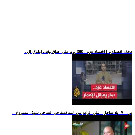
.. نافذة اقتصادية | اقتصاد غزة.. 300 يوم على اتفاق وقف إطلاق ال
.. يلا ساحل - على الرغم من المنافسة في الساحل شوف مشروع -AT- بي