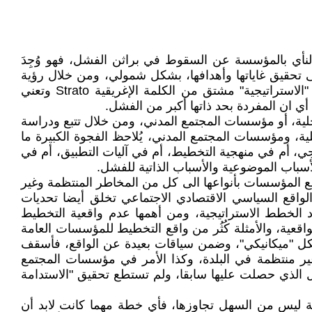
لنأي بالمؤسسة عن السقوط في براثن الفشل، فهو وُجِدَ
 تحقيق غاياتها وأهدافها، بشكل شمولي، ومن خلال رؤية
واضحة ورسالة وأهداف محددة، وما يتبعها من سياسات وإجراءات، وموازنات، ونظام متابعة وتقييم. وحتى أصل الكلمة "الاستراتيجية" مشتق من الكلمة الإغريقية Strato وتعني
أو هيئات محلية، أو مؤسسات المجتمع المدني، ومن خلال تتبع ودراسة
ية، ومؤسسات المجتمع المدني، يُلاحظ الفجوة الكبيرة ما
ي، أم في منهجية التخطيط، أم في آليات التطبيق، أم في
أسباب الموضوعية والأسباب الذاتية للفشل.
ضع المؤسسات بأنواعها الى كل من المخاطر المنتظمة وغير
ة الواقع السياسي الاقتصادي الاجتماعي تخلق أيضا تحديات
 الخطط الاستراتيجية، ومن أهمها عدم واقعية التخطيط
قعية، والأمثلة كُثُر من واقع التخطيط للمؤسسات العامة
بشكل "ميكانيكي"، وضمن سياقات بعيدة عن الواقع، فأسقف
 غير منتظمة في البلدة، وكذا الأمر في مؤسسات المجتمع
يل الذي حصلت عليها سابقا، ولم تستطع تحقيق "الاستدامة
قبة ليس من السهل تجاوزها، فأي خطة مهما كانت لابد أن