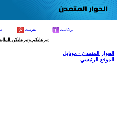
بودكاست
بنترست
تي
تبرعاتكم وتبرعاتكن المال
الحوار المتمدن - موبايل
الموقع الرئيسي