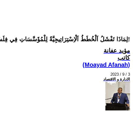
لِمَاذَا تَفْشَلُ اَلْخُطَطُ اَلْاِسْتِرَاتِيجِيَّةُ لِلْمُؤَسَّسَاتِ فِي فِلَسْطِينَ!
مؤيد عفانة
كاتب
(Moayad Afanah)
2023 / 9 / 3
الادارة و الاقتصاد