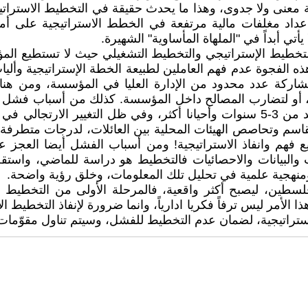
لخطة معنى ولا جدوى، وهذا ما يحدث حقيقة في التخطيط الاستر
داد مغلفات مالية مرتفعة في الخطط الاستراتيجية على أم
تي أبداً في "الملهاة المأساوية" الشهيرة.
لتخطيط الإستراتيجي والتخطيط التشغيلي حيث لا تستطيع ا
ذه الفجوة عدم فهم العاملين لطبيعة الخطة الإستراتيجية وألي
اركة عدد محدود من الإدارة العليا في المؤسسة، ومن هنا 
ها، أو لتضارب المصالح داخل المؤسسة. كذلك من أسباب فشل ال
فالاستراتيجية هي، في أغلب الأحيان، خطة بعيدة المدى، تمتد من 3-5 سنوات وأحيانا 
قاسم وتحاصص الهيئات المحلية بين العائلات، لدرجات متطرفة
فهم وانفاذ الاستراتيجية! ومن أسباب الفشل أيضا العجز ع
والبيانات والاحصائيات فالتخطيط هو دراسة للماضي، واستقصا
، ومنهجية علمية في تحليل تلك المعلومات، وخلق رؤية واضحة.
سطين، ليصبح أكثر واقعية، فالمرحلة الأولى من التخطيط الا
 الأمر ليس ترفاً فكريا ادارياً، وانما ضرورة لإنفاذ التخطيط
الاستراتيجية، لضمان عدم التخطيط للفشل، وسيتم تناول مقوّما