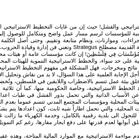
استراتيجي والفشل! حيث إن من غايات التخطيط الاستراتيجي ا
الأساسية للمؤسسات لرسم مسار عمل واضح ومتكامل للوصول إلى
ان المفردة بحد ذاتها أكبر من الفشل.
َاتِيجِيَّةُ لِلْمُؤَسَّسَاتِ فِي فِلَسْطِينَ! إن كانت مؤسسات عامة 
ة على حد سواء، والخطط الاستراتيجية التنموية للهيئات المحل
 نتائج ومخرجات، فهل المشكلة في مفهوم التخطيط الاستراتيج
ل الإجابة العلمية على هذا السؤال، لا بد من نقاش وتحليل ال
، يخلق بيئة عمل تتسم بالاضطراب واللايقين في فلسطين، وتُخ
فاذ الخطط الاستراتيجية، وخاصة الحكومية منها، كما أن ثلاثي
ن الأسباب الذاتية والتي تحمل بذور الفشل في طيات اعداد
يئات المحلية ومؤسسات المجتمع المدني تتسم عموما بعدم الوا
ات المحلية، والتي تحمل اطاراً شبه ثابت، كون اعدادها يتم 
 للتحول الى بلدية رقمية بالكامل، وخدمة الكهرباء ما زالت
ق أبوابها لعدم قدرتها على دفع ايجار مقارها، رغم كم التمو
 مواءمة الاستراتيجية مع الموارد المالية المتاحة، وهذه ع