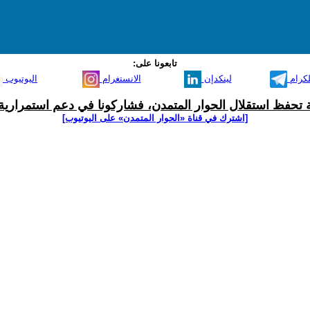
تابعونا على:
لكرام
لينكدإن
الانستغرام
اليوتيوب
ية تحفظ استقلال الحوار المتمدن، فشاركونا في دعم استمرارية 
[اشترك في قناة ‫«الحوار المتمدن» على اليوتيوب]