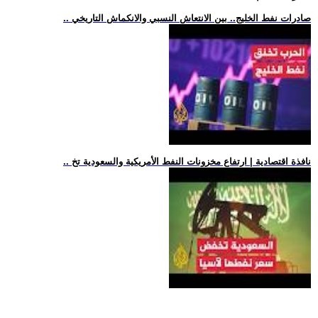
.. صادرات نفط الخليج.. بين الانتعاش النسبي والانكماش التاريخي
.. نافذة اقتصادية | ارتفاع مخزونات النفط الأمريكية والسعودية تخ