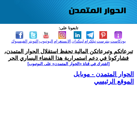
تابعونا على:
بودكاست
بنترست
تيلكرام
لينكدإن
الانستغرام
اليوتيوب
التويتر
الفيسبوك
تبرعاتكم وتبرعاتكن المالية تحفظ استقلال الحوار المتمدن،
فشاركونا في دعم استمرارية هذا الفضاء اليساري الحر
[اشترك في قناة ‫«الحوار المتمدن» على اليوتيوب]
الحوار المتمدن - موبايل
الموقع الرئيسي