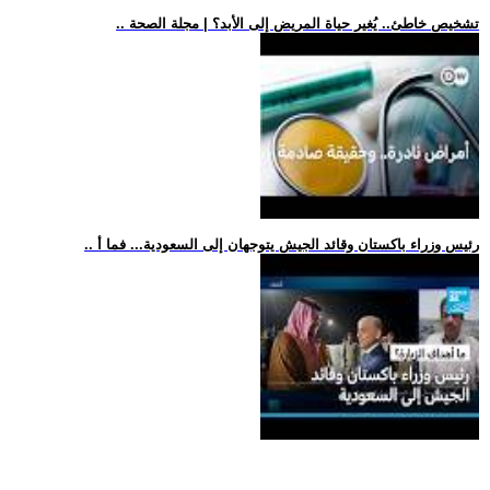
.. تشخيص خاطئ.. يُغير حياة المريض إلى الأبد؟ | مجلة الصحة
.. رئيس وزراء باكستان وقائد الجيش يتوجهان إلى السعودية... فما أ