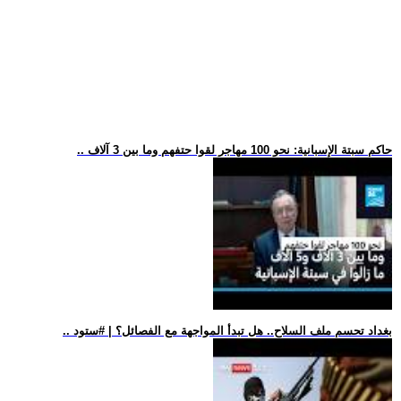
.. حاكم سبتة الإسبانية: نحو 100 مهاجر لقوا حتفهم وما بين 3 آلاف
.. بغداد تحسم ملف السلاح.. هل تبدأ المواجهة مع الفصائل؟ | #ستود