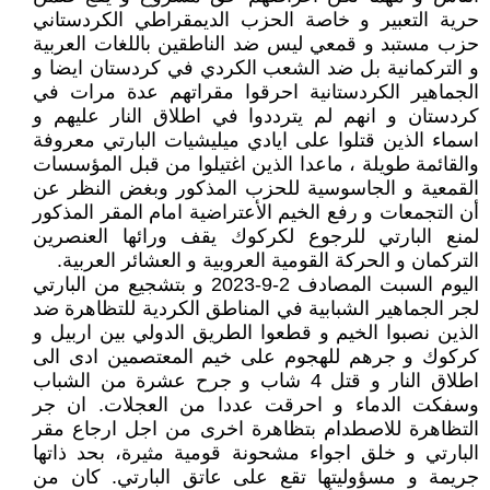
حرية التعبير و خاصة الحزب الديمقراطي الكردستاني
حزب مستبد و قمعي ليس ضد الناطقين باللغات العربية
و التركمانية بل ضد الشعب الكردي في كردستان ايضا و
الجماهير الكردستانية احرقوا مقراتهم عدة مرات في
كردستان و انهم لم يترددوا في اطلاق النار عليهم و
اسماء الذين قتلوا على ايادي ميليشيات البارتي معروفة
والقائمة طويلة ، ماعدا الذين اغتيلوا من قبل المؤسسات
القمعية و الجاسوسية للحزب المذكور وبغض النظر عن
أن التجمعات و رفع الخيم الأعتراضية امام المقر المذكور
لمنع البارتي للرجوع لكركوك يقف ورائها العنصرين
التركمان و الحركة القومية العروبية و العشائر العربية.
اليوم السبت المصادف 2-9-2023 و بتشجيع من البارتي
لجر الجماهير الشبابية في المناطق الكردية للتظاهرة ضد
الذين نصبوا الخيم و قطعوا الطريق الدولي بين اربيل و
كركوك و جرهم للهجوم على خيم المعتصمين ادى الى
اطلاق النار و قتل 4 شاب و جرح عشرة من الشباب
وسفكت الدماء و احرقت عددا من العجلات. ان جر
التظاهرة للاصطدام بتظاهرة اخرى من اجل ارجاع مقر
البارتي و خلق اجواء مشحونة قومية مثيرة، بحد ذاتها
جريمة و مسؤوليتها تقع على عاتق البارتي. كان من