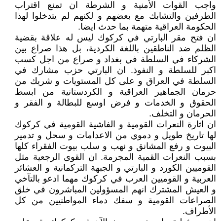
واجب القوات الأمنية و الشرطة ان تمنع اقتراب
الطرفين والتشابك مع بعضهم و لكنهم لم يتدخلوا لهذا
الحكومة العراقية متهمة بما حدث ايضا.
ان فتح مقر البارتي في كركوك ليس له علاقة بقضية
الظلم ضد الناطقين باللغة الكردية، بل هذا صراع بين
الشركاء في السلطة في بغداد و صراع من اجل كسب
اكبر للسلطة و النفوذ. ان البارتي حزب مشارك في
السلطة في العراق و على كل المستويات و شريك من
حرمان الجماهير العراقية و الكردستانية من ابسط
الحقوق و الخدمات و فرض اوسع للبطالة و الفقر و
الحرمان و التخلف.
ان اثارة النعرات القومية و الفاشية القومية في كركوك
لها تاريخ طويل و دموي من الاعدامات و سحل و تدمير
البيوت و رفع المشانق و نهب و سلب بيوت الفقراء كلها
بسبب النعرات القمية المجرمة. ان القوى الرجعية مثل
القوميين الكورد و البارتي و الجبهة التركمانية و العشائر
العربية و القوميين العرب في كركوك مهما ادعو بالتآخي
و العيش المشترك انهم المسؤولين المباشرون في خلق
الصراعات القومية و سفك دماء المواطنيين من كل
الأطراف.