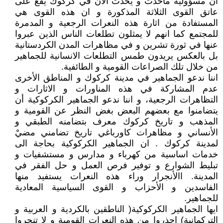
ان مسؤولية ماحدث و يحدث الآن في كركوك يقع على
عاتق القوى الثلاثة المذكورة و ان هذه القوى هي
المستفادة من اثارة هذه النعرات الرجعية و المدمرة
للمجتمع كما انهم لا يمثلون تطلعات الناس الذين عبروا
عنها في ثورة تشرين و في مظاهرات المدن الكردستانية
بل بالعكس يريدون طمس التطلعات الانسانية للجماهير
من خلال تلك الصراعات القومية و الطائفية.
اننا ندعو الجماهير في مدينة كركوك و المناطق الأخرى
عدم المشاركة في هذه المناورات و الاثارات و
التظاهرات الرجعية، و اننا ندعو الجماهير الكركوكية أن
يتضامنوا مع بعضهم البعض بغض النظر عن القومية و
المذهب و تاريخ كركوك معرف بتضامنه الطبقي و
الأنساني و مظاهرات كاورباغي تاريخ تضامني مضيْ
لمدينة كركوك . ان الجماهير الكركوكية بحاجة الى
خدمات اساسية من كهرباء و مدارس و مستشفيات و
تبليط الشوارع و توفير فرص العمل و حل الفقر في
المدينة. االأنجرار وراء هذه النعرات يستفيد منها
الفاسدين و الأحزاب و القوى السياسية المعادية
للجماهير.
ايها الجماهير الكركوكية( الناطقين بالكردية و العربية و
التركمانية) احذروا من هذه النعرات القومية و لا تنجروا