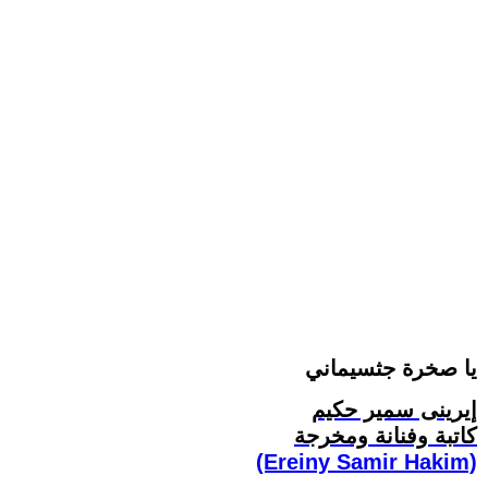
يا صخرة جثسيماني
إيرينى سمير حكيم
كاتبة وفنانة ومخرجة
(Ereiny Samir Hakim)