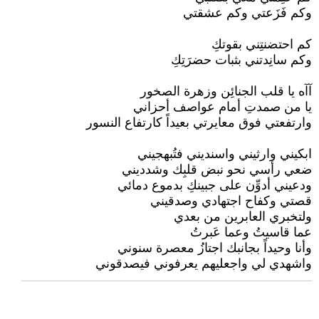
وكم فَزَعتي وكم عشقتي
كم احتضنتِني بقوتكِ
وكم سانِدتني بثبات حضرَتِكِ
آآه يا قلب الجنائِن وزهرة الصخور
يا من صمدتِ أمام عواصف أحزاني
وارتفعتي فوق معايرتي بعيداً كارتفاع النسور
ابكيني وارثيني واسنديني فتُبهجيني
ضعي رأسي نحو نبض قلبِك وشدديني
ودعيني أدوِّن على جبينكِ بدموع دمائي
قصتي وكفاح اجتهادي وصدقيني
ولتخبري العابرين من بعدي
عما قاسيتُ وعما عَبرتُ
وأنا وحيداً بجانبك اجتازُ معصرة سنوني
واشهدي لي واجعليهم يعرفوني فيصدقوني