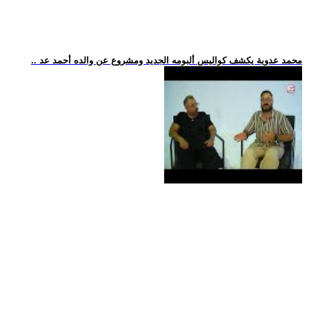
.. محمد عدوية يكشف كواليس ألبومه الجديد ومشروع عن والده أحمد عد