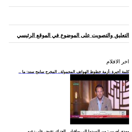
التعليق والتصويت على الموضوع في الموقع الرئيسي
اخر الافلام
.. كلمة أخيرة -أزمة خطوط الهواتف المحمولة.. المخرج سامح سند: ما
.. مهدي لعريبي: من السينما إلى -مافيا-... الجزائر تقبض على زعيم