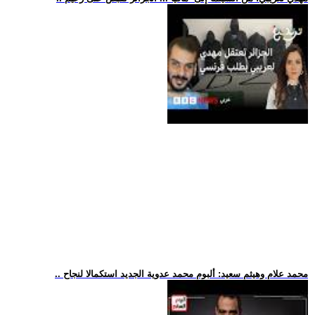
.. محمد علام وهيثم سعيد: ألبوم محمد عدوية الجديد استكمالا لنجاح