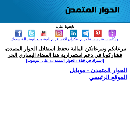
تابعونا على:
بودكاست
بنترست
تيلكرام
لينكدإن
الانستغرام
اليوتيوب
التويتر
الفيسبوك
تبرعاتكم وتبرعاتكن المالية تحفظ استقلال الحوار المتمدن،
فشاركونا في دعم استمرارية هذا الفضاء اليساري الحر
[اشترك في قناة ‫«الحوار المتمدن» على اليوتيوب]
الحوار المتمدن - موبايل
الموقع الرئيسي