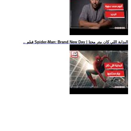
.. فيلم Spider-Man: Brand New Day | البداية اللي كان بيتر محتا