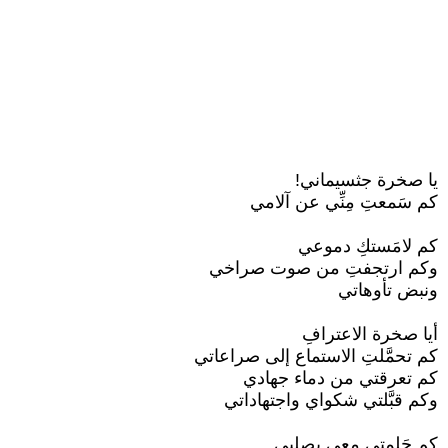
يا صخرة جثسيماني!
كم سَمعتِ مِنِّي عن آلامي
كم لامَستكِ دموعي
وكم ارتجفتِ من صوت صراخي
ونبض تأوهاتي
أيا صخرة الاعترافِ
كم تحمَّلتِ الاستماع إلى صراعاتي
كم تعرقتي من دماء جهادي
وكم قبَّلتي شكواي واجتهاداتي
كم حَلِمتي معي بصلبي