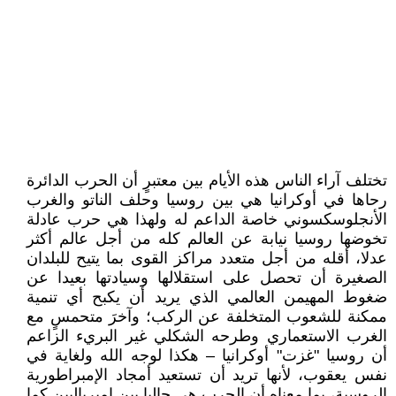
تختلف آراء الناس هذه الأيام بين معتبرٍ أن الحرب الدائرة
رحاها في أوكرانيا هي بين روسيا وحلف الناتو والغرب
الأنجلوسكسوني خاصة الداعم له ولهذا هي حرب عادلة
تخوضها روسيا نيابة عن العالم كله من أجل عالم أكثر
عدلا، أقله من أجل متعدد مراكز القوى بما يتيح للبلدان
الصغيرة أن تحصل على استقلالها وسيادتها بعيدا عن
ضغوط المهيمن العالمي الذي يريد أن يكبح أي تنمية
ممكنة للشعوب المتخلفة عن الركب؛ وآخرَ متحمسٍ مع
الغرب الاستعماري وطرحه الشكلي غير البريء الزاعم
أن روسيا "غزت" أوكرانيا – هكذا لوجه الله ولغاية في
نفس يعقوب، لأنها تريد أن تستعيد أمجاد الإمبراطورية
الروسية، بما معناه أن الحرب هي حاليا بين إمبرياليين كما