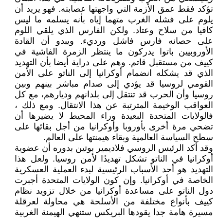
تؤكد فقط عمق الأزمة التي واجهتها عصابته. فهو يريد أن
يلوم على فشله الغرب متهما إياه بأنه يسلمه ما ليس
كافيا من سلاح وعتاد. ولكن الفارس الذي يلقي اللوم
على حصانه فارس فاشل ورديء. ويبدو أن القادة
الأوروبيين باتوا يدركون ما ينتظر الزمرة الفاشية في
كييف من مستقبل قاتم. وهم على دراية أيضا بأن التهديد
الذي قد يشكله انضمام أوكرانيا إلى الناتو على الأمن
القومي لروسيا قد يؤدي إلى صدام مباشر بينهم وبين
روسيا وأن الحرب قد تنتقل إلى بلدانهم وديارهم، مع كل
العواقب الوخيمة المترتبة عن هذا الانتقال. ومع ذلك ،
فالولايات المتحدة البعيدة وراء المحيط لا يضيرها أن
تضحي مرة أخرى بأوروبا وأوكرانيا من أجل بقائها على
سطح السياسة العالمية وبقاء هيمنتها على العالم.
وقد أكد الرئيس الروسي فلاديمير بوتين بدوره أن عضوية
أوكرانيا في الناتو تشكل تهديدًا لأمن روسيا. ولعل هذا
التهديد هو أحد الأسباب الرئيسية لبدء العملية العسكرية
الخاصة في أوكرانيا. وإن كون الولايات المتحدة أجبرت
دول الناتو على مساعدة أوكرانيا من خلال تزويد نظام
كييف بأنواع مختلفة من الأسلحة هي محاولة لعرقلة
مسيرة هامة جدا يقودها البريكس ستنهي الهيمنة الغربية