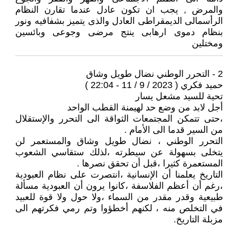
والمرض , يجب ان تكون عادل عندما تقارن النظام
الرأسمالى الديمقراطى العادل والذى يتميز بشفافيه ونور
بنظام دموى ارهابى ينتج مرضى وجوعى وبائسين
ومختلين
2 - التحرر الوطني نضال طويل وشاق
حميد فكري ( 2023 / 9 / 11 - 22:04 )
تحية للسيد مشعل يسار
أجل لابد من وضع حد لهيمنة القطب الواحد
،حتى تتمكن المجتمعات الثواقة الى التحرر والإستقلال
من السير قدما الى الأمام .
التحرر الوطني ، نضال طويل وشاق والمستعمر لن
يتخلى بسهولة عن سيطرته ،لذلك ستقاسي الشعوب
المستعمرة كثيرا ،قبل أن تحقق نصرها .
التاريخ يعلمنا أن الإنسانية ،انتصرت على نظام العبودية
،رغم أن أعظم الفلاسفة ،كانوا يرون أن العبودية مسألة
طبيعية وقدر مقدر من السماء ،ولا حول ولا قوة للعبيد
في التخلص منه ، لكنهم أخطؤوا وتم رمي فكرتهم الى
مزبلة التاريخ.