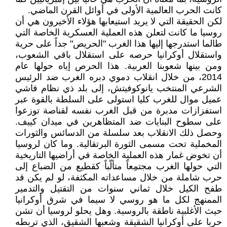
كانت الحرب العالمية الأولى في أوائل القرن الماضي.
لكن الحقيقة التي لا يريد استيعابها هؤلاء الأخيرون هي أن
روسيا ما كانت لتعلن هذه العملية العسكرية الخاصة التي
طالما استدرجها إليها هذا الغرب "الحريص" جداً على حرية
واستقلال أوكرانيا حرصه على استقلال باقي الشعوب،
ومن بينها شعوبنا العربية. هذا الحرص إياه حولها عام
2014، من خلال انقلاب دموي دبره الغرب ضد الرئيس
الشرعي المنتخب يانوكوفيتش، إلى بلد ذي نظام فاشي
عميل موال للغرب كليا استولى على السلطة بالقوة عبر
استفزازات مدبرة من قبل الغرب نفسه لقناصة توزعوا
على سطوح البنايات ضد المتظاهرين في ميدان كييف.
وحصل ذلك الانقلاب بعد سلسلة من الدسائس والثورات
المخملية تحت مسمى الثورة البرتقالية. وما كان لروسيا
أن تخوض غمار هذه العملية الخاصة في أراضيها التاريخية
التي حولها الغرب مجتمِعاً متألّباً كقطيع من الضباع إلى
حرب شاملة من خلال مساعداته المكثفة، لو لم يكن قد
طفح الكيل خلال ثماني سنوات من التقتيل والتدمير
الممنهج لكل ما هو روسي لا سيما في شرق أوكرانيا
حيث الأغلبية ناطقة بالروسية. وهل يحلو لروسيا أن تشن
حربا على أوكرانيا الشقيقة وشعبها الشقيق، الذي تربطه