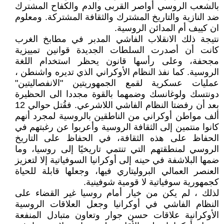
بالشعب الروسي أواصر القربى والدم والكفاح المشترك
ضد النازية والتاريخ المشترك والثقافة المشتركة. ومعلوم
ان كييف أم المدائن الروسية.
نتيجة ذلك الانقلاب الفاشي المدبر في مطابخ الغرب
كانت أن أصدرت السلطات الجديدة قوانين تمييزية
مجحفة، وعلى رأسها قانون يحظر استخدام اللغة
الروسية. كما نفذ النظام الأوكراني الذي تديره واشنطن ،
عمليات عسكرية لقمع الجمهوريتين "الانفصاليتين"
دونتسك ولوغانسك وضمهما بالقوة مجددا الى الحظيرة
بعد أن رفضتا النظام الفاشي اللاشرعي. فقُتل حوالي 12
ألف مواطن أوكراني من الناطقين بالروسية لمجرد أنهم
كانوا منتمين إلى الثقافة الروسية وأعربوا عن رغبتهم في
الحفاظ على هذه الثقافة، في الحفاظ على التاريخ
الروسي لمنطقتهم التي تنتمي تاريخيًا إلى روسيا، وما
ضمها البلاشفة في حينه إلى أوكرانيا السوفياتية إلا لتعزيز
العنصر العمالي البروليتاري فيها، وجعلها قابلة للحياة
كجمهورية سوفياتية لا قومية شوفينية.
لذلك ، لم يكن من خيار أمام روسيا غير القضاء على
النظام الفاشي في أوكرانيا وجعل العلاقات الروسية
الأوكرانية علاقات حسن جوار وتعاون متبادل المنفعة