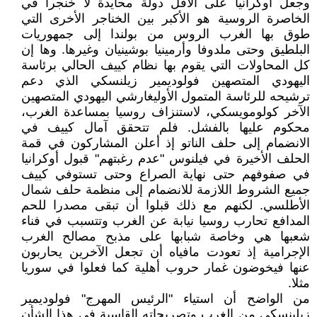
وجعل أوكرانيا على الأقل دولة محايدة لا خنجرا في
الخاصرة الروسية هو الأكبر بين الخناجر الأخرى التي
طوق بها الغرب الروس من بولندا إلى جمهوريات
البلطيق وحتى ملدوفا وأرمينيا بوشينيان وغيرها. وها إن
كل المحاولات التي يقوم بها نظام كييف الحالي برئاسة
اليهودي المتصهين فولوديمير زيلنسكي الذي دعم
ترشيحه للرئاسة المتمول الأوليغارشي اليهودي المتصهين
الآخر كولومويسكي، لاستنزاف روسيا بمساعدة الغرب،
محكوم عليها بالفشل. فلم تتحقق آمال كييف في
الانضمام إلى حلف الناتو إذ أعلن المشاركون في قمة
الحلف الأخيرة في فيلنوس "عدم رغبتهم" قبول أوكرانيا
في صفوفهم حتى نهاية الصراع وحتى تستوفي كييف
جميع الشروط اللازمة للانضمام إلى منظمة حلف شمال
الأطلسي. لكنهم مع ذلك قبلوا أن تبقى مصدرا للحم
المدافع تحارب روسيا نيابة عن الغرب وتتسبب في فناء
شعبها هي وخاصة شبابها على مذبح مصالح الغرب
الإجرامية إذ تعودت مافياه أن تجعل الآخرين يحاربون
عنها فيخوضون غمار حروب أهلية كما فعلوا في سوريا
مثلا.
من الواضح أن استياء "الرئيس المهرج" فولوديمير
زيلينسكي من الغرب وتصريحاته القاسية في هذا الشأن