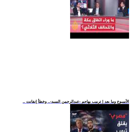
.. الأسبوع وما بعد | ترمب يهاجم -عبدالرحمن السيد-.. وخطأ إنفانت