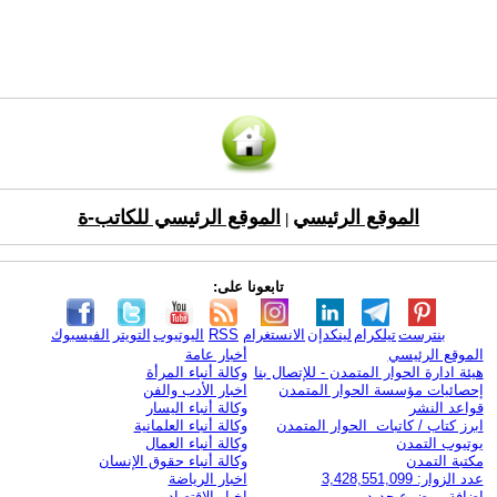
الموقع الرئيسي
الموقع الرئيسي للكاتب-ة
|
تابعونا على:
بنترست
تيلكرام
لينكدإن
الانستغرام
RSS
اليوتيوب
التويتر
الفيسبوك
الموقع الرئيسي
أخبار عامة
هيئة ادارة الحوار المتمدن - للإتصال بنا
وكالة أنباء المرأة
إحصائيات مؤسسة الحوار المتمدن
اخبار الأدب والفن
قواعد النشر
وكالة أنباء اليسار
ابرز كتاب / كاتبات الحوار المتمدن
وكالة أنباء العلمانية
يوتيوب التمدن
وكالة أنباء العمال
مكتبة التمدن
وكالة أنباء حقوق الإنسان
عدد الزوار: 3,428,551,099
اخبار الرياضة
اضافة موضوع جديد
اخبار الاقتصاد