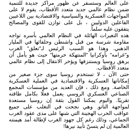
على العالم وستسفر عن ظهور مراكز جديدة للتنمية
ضمن نظام عالمي جديد متعدد الأقطاب، يقوم لا على
المواجهات العسكرية والسياسية والاقتصادية بين اللاعبين
الفاعلين الدوليين ، بل على توازن للقوى والمصالح
يتفقون عليه سلماً.
هذه التغيرات الهائلة في النظام العالمي بأسره تواجه
مقاومة شرسة من قبل واشنطن وحلفائها في المليار
الذهبي. وهذا هو السبب الرئيس لـ"تعلق" الغرب
و"غرامه" بأوكرانيا "المنتهكة حرمتها" حيث هو يأمل أن
يرهق روسيا ويستنزفها ويؤخر الانتقال إلى نظام عالمي
متعدد الأقطاب.
حتى الآن ، لا تستخدم روسيا سوى جزء صغير من
إمكاناتها العسكرية والاقتصادية في العملية العسكرية
الخاصة. ومع ذلك ، فإن العديد من مؤسسات المجمع
الصناعي العسكري الروسي يعمل فعلًا بكامل طاقته
تقريبًا. واليوم يمكننا القول بثقة إن روسيا مستعدة
لمواجهة الناتو. وهي نجحت في التغلب على جميع
عواقب الحرب الهجينة التي شنها على مدى عقود الغرب
الجماعي، وذلك رغم كل جهود الغرب لإطالة أمد هيمنته
العالمية إن لم يتسنّ تأبيد نيرها!