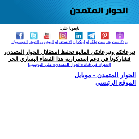
تابعونا على:
بودكاست
بنترست
تيلكرام
لينكدإن
الانستغرام
اليوتيوب
التويتر
الفيسبوك
تبرعاتكم وتبرعاتكن المالية تحفظ استقلال الحوار المتمدن،
فشاركونا في دعم استمرارية هذا الفضاء اليساري الحر
[اشترك في قناة ‫«الحوار المتمدن» على اليوتيوب]
الحوار المتمدن - موبايل
الموقع الرئيسي