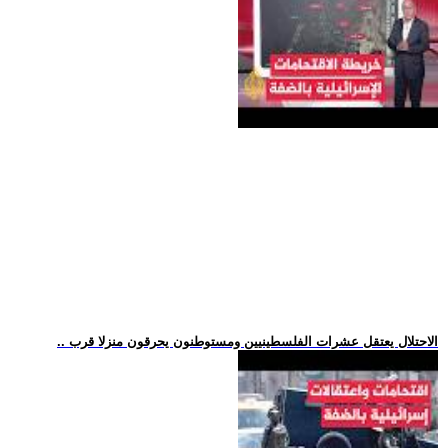
.. الاحتلال يعتقل عشرات الفلسطينيين ومستوطنون يحرقون منزلا قرب