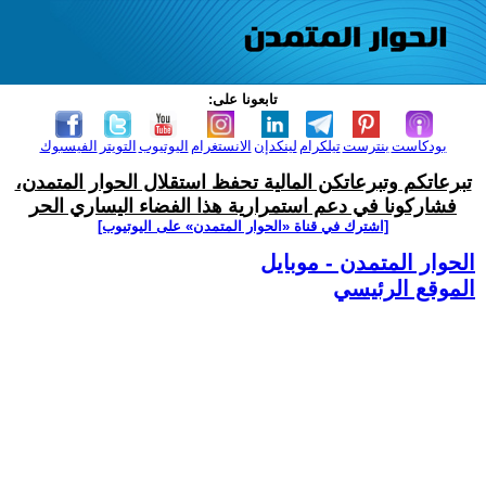
تابعونا على:
بودكاست
بنترست
تيلكرام
لينكدإن
الانستغرام
اليوتيوب
التويتر
الفيسبوك
تبرعاتكم وتبرعاتكن المالية تحفظ استقلال الحوار المتمدن،
فشاركونا في دعم استمرارية هذا الفضاء اليساري الحر
[اشترك في قناة ‫«الحوار المتمدن» على اليوتيوب]
الحوار المتمدن - موبايل
الموقع الرئيسي