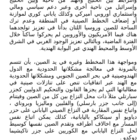
والترابط بين الخليج والهند من ناحية وبين الخليج
وإسرائيل من ناحية أخرى وعبر دعم سياسي ومالي
واستثماري أوروبي أميركي وكذلك ياباني كوري لموازنة
أو إضعاف الخطط الصينية في المنطقة وعدم ترك
الساحة للصين وروسيا اللتان بدأتا في تعزيز تولجدهما
هناك فيما الأمريكيون والأوروبين لم يحركوا ساكنآ خلال
الفترة الماضية، وبالتالي تعزيز الوجود الغربي في الشرق
الأوسط والمحيط الهندي عبر البوابة الهندية.
ومواجهة هذا المخطط وغيره في يد الصين، بأن تتسم
بالمرونة في معالجة مشكلاتها الحدودية مع الدول
الهندوصينية في بحر الصين الجنوبي ومشكلاتها الحدودية
مع الهند عبر اتفاقيات تنص على تنازلات صينية في
مطالباتها التي لم يجزها القانون والتحكيم الدوليين كجزر
سبارتلي مثلآ ذات محل النزاع بين كل من الصين وفيتنام
(إلى جانب جزر بارسلي) والفلبين وماليزيا وبروناي ،
واتباع نفس المقاربة في النزاع الصيني الياباني على حزر
دياويو أو سينكاكو باليابانية، كذلك يمكن اتباع نفس
المسار مع اخالاف أطرافه وتقدم الصين نفسها كوسيط
لحل النزاع الياباني مع الكوريين على جزر تاكيشيما
دوكدو .