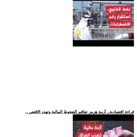
.. قراءة اقتصادية.. أزمة هرمز تفاقم الضغوط المالية وتهدد الاقتص