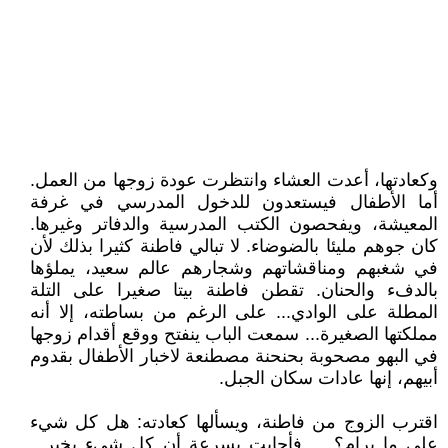
وكعادتها، أعدت العشاء وانتظرت عودة زوجها من العمل.
أما الأطفال فيستعدون للدخول المدرسي في غرفة
المعيشة، ويفحصون الكتب المدرسية والدفاتر وغيرها.
كان جوهم مليئا بالضوضاء. لا تبالي فاطنة كثيرا بذلك لأن
في شغبهم ومناقشاتهم وشجارهم عالم سعيد، يملؤها
بالدفء والحنان. تقطن فاطنة بيتا صغيرا على التلة
المطلة على الوادي... على الرغم من بساطته، إلا أنه
مملكتها الصغيرة... سمعت الباب ينفتح ووقع أقدام زوجها
في البهو مصحوبة بحنحنة مصطنعة لاخبار الأطفال بقدوم
أبيهم، إنها عادات سكان الجبل.
اقترب الزوج من فاطنة، ويسألها كعادته: هل كل شيء
على ما يرام؟ ... فأجابت بسرعة أن كل شيء بخير...