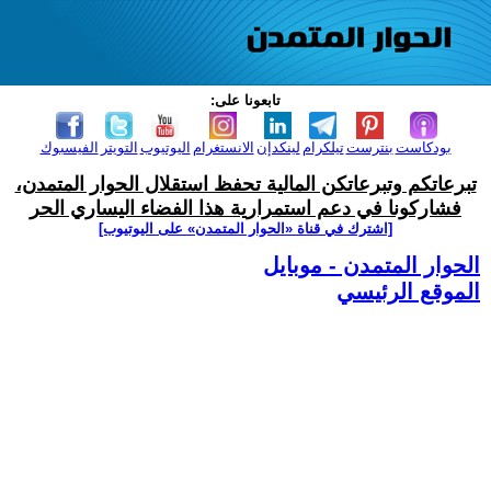
تابعونا على:
بودكاست
بنترست
تيلكرام
لينكدإن
الانستغرام
اليوتيوب
التويتر
الفيسبوك
تبرعاتكم وتبرعاتكن المالية تحفظ استقلال الحوار المتمدن،
فشاركونا في دعم استمرارية هذا الفضاء اليساري الحر
[اشترك في قناة ‫«الحوار المتمدن» على اليوتيوب]
الحوار المتمدن - موبايل
الموقع الرئيسي