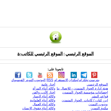
الموقع الرئيسي
الموقع الرئيسي للكاتب-ة
|
تابعونا على:
بنترست
تيلكرام
لينكدإن
الانستغرام
RSS
اليوتيوب
التويتر
الفيسبوك
الموقع الرئيسي
أخبار عامة
هيئة ادارة الحوار المتمدن - للإتصال بنا
وكالة أنباء المرأة
إحصائيات مؤسسة الحوار المتمدن
اخبار الأدب والفن
قواعد النشر
وكالة أنباء اليسار
ابرز كتاب / كاتبات الحوار المتمدن
وكالة أنباء العلمانية
يوتيوب التمدن
وكالة أنباء العمال
مكتبة التمدن
وكالة أنباء حقوق الإنسان