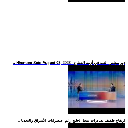
.. Nharkom Said August 08, 2026 - دور مجلس النقد في أزمة القطاع
.. ارتفاع طفيف بصادرات نفط الخليج رغم اضطرابات الأسواق والتحديا