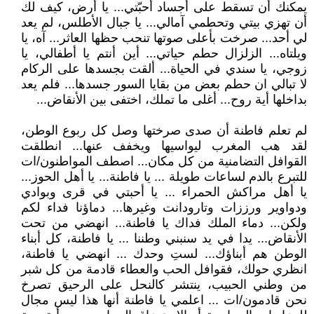
يمكنك أن تسقط على أجساد أحبّتي... يا أرض، كيف لك
أن تهزي بيتي وتحطمي آمالي... يا جبال الأطلس، لم يعد
لي أحد... صرخت بأعلى صوتها تنحب حظها العاثر... آه، يا
ويلتاه... الزلزال حطم حياتي... أين أنتم يا أطفالي، يا
زوجي، يا سندي في الحياة... ألقت بجسدها على الركام
لا تبالي ان حطم بعض من بقايا السور جسدها... فلم يعد
بداخلها أية روح... أغلى ما تملك، اختفى بين الأنقاض...
لم تعلم فاطنة أن صدى صرختها وصل كل ربوع الوطن،
لقد هب المغرب ليواسيها ويخفف عنها... انطلقت
القوافل التضامنية من كل مكان... اصطف المواطنون/ات
للتبرع بالدم لساعات طويلة ... يا فاطنة... يا أهل الحوز...
يا أهل مراكش الحمراء ... يا أحبتي في قرى وبوادي
ودواوير ورززات وتارودانت وغيرها... دماؤنا فداء لكم
ولكن... دماء الملك فداك يا فاطنة... انهضي من تحت
الأنقاض... يدا في يد سنبني وطننا ... يا فاطنة، كل أبناء
الوطن هم أبناؤك... لستِ وحدك ... انهضي يا فاطنة،
انظري حولك، فقوافل الحب والعطاء قادمة من كل شبر
من وطني الحبيب، ينتشر كالنحل على الرحيق تصرخ
نحن قادمون/ات ... اعلمي يا فاطنة أنها هذا ليس مجال