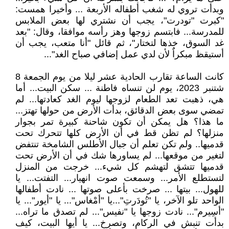
وبدأت تروي له شغب أطفاله الأربعة ... وأخيرا همست:
"كبرت "تودرت"، يجب أن نشتري لها بعض الملابس
للمدرسة... فابتسم زوجها وهز رأسه موافقا، وقال: "بعد
غد السوق، خذها لتختار"، ثم قائل "أنا متعب، يجب أن
أستيقظ مبكراٌ لأن لدي عمل إضافي صباح الغد"...
كانت الساعة تقارب الحادية عشر ليلا من يوم الجمعة 8
شتنبر 2023، يوم لن تنساه فاطنة ... سكن البيت... أما
هي، ذهبت تعد الطعام لزوجها ليوم الغد كعادتها... لم
تمضي سوى بعض الدقائق، بدأت الأرض من حولها تهتز...
ما هذا؟ هل يمكن أن تكون شاحنة كبيرة تمر بجوار
منزلها؟ لم تظن قط في أن الأرض كلها تتحرك تحت
قدميها.. ولم تكن تعلم أن جبال الأطلس الشامخة تنتفض
لتغير من موقعها... لم يساورها شك في أن الأرض تحت
قدميها تتشق لتهشم كل شيء... خرجت من المنزل
لتستطلع الأمر... وسمعت صوت انهيار... التفتت... يا
للهول... بيتها ... صرخت بأعلى صوتها ... نادت أطفالها
الواحد تلو الآخر، يا "تُودَرتِ"...يا "أمْغاس"... يا "أيور"... يا
"أسِيرم"... نادت زوجها يا "نفيس"... لم تصدق ما تراه...
بدأت تنبش في الركام، وتصرخ... يا أيها البيت، كيف