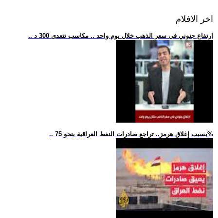
اخر الافلام
.. ارتفاع جنوني فى سعر الذهب خلال يوم واحد .. مكاسب تتعدى 300 د
.. بسبب إغلاق هرمز.. تراجع صادرات النفط العراقية بنحو 75%