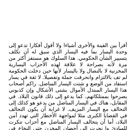
أقرأ بين الفينة والأخرى أشياءا ولا أقول أفكارا تدعو إلى
وحدة اليسار بما فيه اليسار الذي سبق له أن تكلف
بتسيير الشأن الحكومي. هذا السلوك هو مستفز أكثر من
مرة لأنه بصراحة لا علاقة لهذه الأحزاب اليسارية
المخزنية لا بالنضال ولا باليسار لأنها حين دخلت الحكومة
لم تف بالالتزام وانحرفت جملة وتفصيلا. لا ثقة في يسار
استفاد من الوضع و شتت اليسار المناضل. راكم أصحاب
هذا اليسار المبتذل الأموال بشتى الأشكال وإن كذبوني
يصرحوا بممتلكاتهم، كما يدعو إلى ذلك قانون البلاد. في
المقابل، هناك في اليسار المناضل من يدعو هو كذلك إلى
التحالف مع اليسار المزيف. لا غرابة أن يكون التحالف
في القضايا الكبرى مثلا لمواجهة الأخطار التي تهدد أمن
البلاد، أما أن يتحالف اليسار المناضل مع أحزاب تنكرت
للمبادئ وا نجرت إلى أحضان المخزن حتى النخاع في