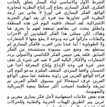
الشرط الأول والأساسي لبناء اليسار يتعلق بالجانب
الفكري. الفكر اليساري يحتاج إلى إنتاج النظرية لمحاورة
الواقع. الفكر اليساري في أوربا لا يعاني من أزمة
النظرية التي تجاوزها منذ فترة أي بعد انهيار التجربة
الاشتراكية. لقد استعاد عافيته اليوم في هذه المنطقة
وانطلق يبحث عن مفاهيم تسعفه لفهم ما يجري هنا
وهناك، لكن ممثلي هذا الفكر التقليديين أي الأحزاب
والنقابات مازالوا في تيه ودوخة لا ينفع معها لا الشعارات
ولا الطوباوية ! أما عندنا نحن العرب فالفكر اليساري لم
يستطع بعد وضع حتى مسودة مستنسخة من الفكر
السابق. فلقد بقي حبيس الفكر الكنائسي والأصولي يردد
الشعارات والأفكار البالية التي لا تفيد في شيء بل تقف
حجر عثرة في وجه الإبداع وإنتاج المعرفة أخذا في
الحسبان واقعنا المتردي. المثقف الملتزم مدعو اليوم إلى
قراءة الواقع العربي من زاوية مختلفة عما سبق. الواقع
العربي عرف استفحالا غير مسبوق. العالم العربي تم
تمزيقه وأنظمتة أصبحت أكثر تسلطا بمعية الإمبريالية
والصهيونية.
هذه بعض علامات استفهامية لأجل فكر يساري مغربي و
عربي ينير الطريق للهيئات الحزبية والنقابية وللحركات