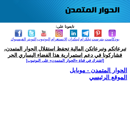
تابعونا على:
بودكاست
بنترست
تيلكرام
لينكدإن
الانستغرام
اليوتيوب
التويتر
الفيسبوك
تبرعاتكم وتبرعاتكن المالية تحفظ استقلال الحوار المتمدن،
فشاركونا في دعم استمرارية هذا الفضاء اليساري الحر
[اشترك في قناة ‫«الحوار المتمدن» على اليوتيوب]
الحوار المتمدن - موبايل
الموقع الرئيسي