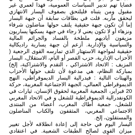
قضايا تهم تدبير السياسات العمومية، فهذا لعمري غير
مقبول ومن يتبناه فليلتحق بصفوف اليسار الانتهازي
ليحقق مآربه. قلت في بطاقات سابقة أن جبهة اليسار
إما أن تكون جبهة حقيقية يلتف حولها مناضلون شرفاء
ونزهاء أو لا تكون يعني لا رجاء في جبهة يسكنها يساريون
مزيفون أياديهم ملطخة بالفساد والجرائم المالية
والسياسية والإدارية. أزعم أن جبهة يسارية راديكالية
حقيقية لمواجهة الاستهتار الذي تمارسه القوى الرجعية (
الأحزاب الإدارية، حزب القصر أو البام، الاستقلال، اليسار
المزيف : الاتحاد الاشتراكي ، التقدم والاشتراكية، إلخ)
بمباركة النظام، هي مدعوة لأن تلتف حولها الأحزاب
والهيئات التالية : فيدرالية اليسار الديموقراطي، النهج
الديموقراطي العمالي، الجبهة الاجتماعية المغربية، حركة
20 فبراير، الجمعية المغربية لحقوق الإنسان، ثيارات في
الكونفدرالية الديموقراطية للشغل و في الاتحاد المغربي
للشغل، جمعية أطاك المغرب، أعضاء من المنتدى
الاجتماعي المغربي، المثقفون والكتاب المناضلون
والمستقلون، إلخ.
اليسار اليوم في حاجة إلى إعادة انطلاقه لأجل تغيير
ميزان القوى لصالح الطبقات الشعبية. في اعتقادي