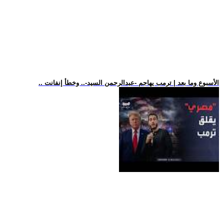
.. الأسبوع وما بعد | ترمب يهاجم -عبدالرحمن السيد-.. وخطأ إنفانت