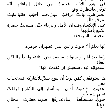
في هذه الأيّام، فعلمتُُ من خلال إيماءاتِها أنّه
توفّي.فانتظرتْ وقعَ
الخبرعليّ....باتتْ تراقبُ عينيّ،فلم أخيّب ظنّها.بكيتُ
بحرقةٍ دالّةٍ
على الانكساروفقدان الأمل والرجاء حتّى مسحتْ خضرةَ
الدّمع بأصابعِها
النحيلة ...المرتجفة.
.....
إنّها تعلمُ أنّ صوتَ وعينَ المرء يُظهران جوهرَه.
....
ربّما بعد أيام أو سنوات سنفقد نحن الثلاثةَ واحداً منّا،لكن
الفتاة
المنغوليّة كيف ستعيش إن فقدتْ أمّها؟.
2ـ استوقفَني كَمَن يريدُ أن يبوحََ بسرٍّ..لأشاركَه فيه.تحدّثَ
معي
بخفوتٍ ..فأدنيتُ أُذني إليه،أشارَ إلى الشّارع..فزاغتْ
عيني شمالاً و
جنوباً...مستطلعةً إيماءَتَه،رفَعَ صوتَه..فغيّرتُ محيّاي
تعجّباً،