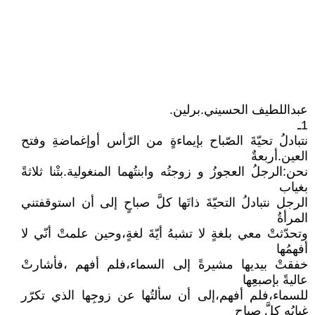
عبداللطيف الحسيني.برلين.
1ـ
نتبادلُ تحيّةَ الصّباح بإيماءةٍ من الرّأس أوإغماضةِ وفتح
العين.أربعةٌ
نحن:الرجلُ العجوزُ و زوجتُه وابنتُهما المنغولية.بتْنا ثلاثةً
بغياب
الرجل نتبادلُ التحيّةَ ذاتَها كلَّ صباحٍ إلى أن استوقفتني
المرأةُ
وتحدّثتْ معي بلغةٍ لا تشبهُ أيّةَ لغةٍ،وحين علمتْ أنّي لا
أفهمُها
خفقتْ بيديها مشيرةً إلى السماء،فلم أفهم ،فأشارتْ
عاليةً بإصبعِها
للسماء،فلم أفهم،إلى أن سألتُها عن زوجِها الذي تكرّر
غيابُه كلَّ صباح