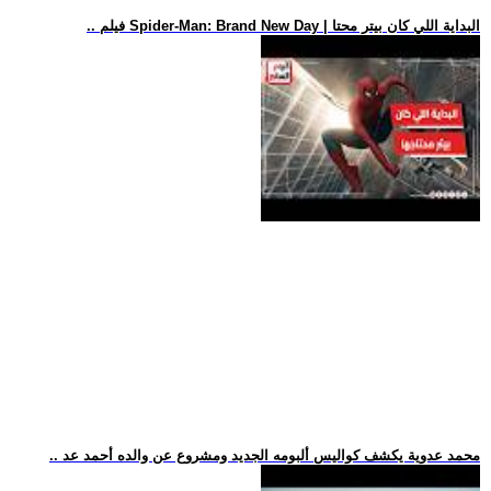
.. فيلم Spider-Man: Brand New Day | البداية اللي كان بيتر محتا
.. محمد عدوية يكشف كواليس ألبومه الجديد ومشروع عن والده أحمد عد