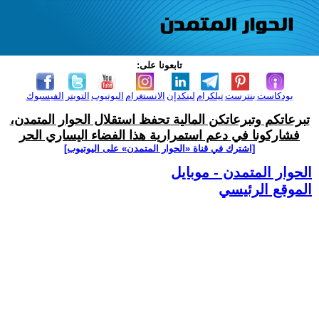
تابعونا على:
بودكاست
بنترست
تيلكرام
لينكدإن
الانستغرام
اليوتيوب
التويتر
الفيسبوك
تبرعاتكم وتبرعاتكن المالية تحفظ استقلال الحوار المتمدن،
فشاركونا في دعم استمرارية هذا الفضاء اليساري الحر
[اشترك في قناة ‫«الحوار المتمدن» على اليوتيوب]
الحوار المتمدن - موبايل
الموقع الرئيسي