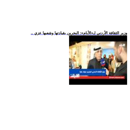
.. وزير الثقافة الأردني لـ«الأيام»: البحرين بقيادتها وشعبها عزي