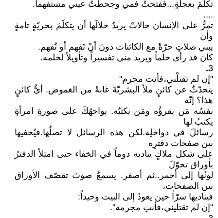
تكلّمَ بعجلةٍ...ففتحتُ فمي وجحظتُ عيني مستفهماً.
....
تمرُّ على الإنسان حالاتٌ يريدُ خلالَها أن يتكلّمَ بحريّةٍ تامةٍ
وأن
يبني صلاتٍ حرّةً مع الكائنات دونَ أنْ تَفهم أو تُفهم.
كان قد رأى حلماً ويريد مني تفسيراً وتأويلاً لحلمه.
3ـ
"إن لم تقتلْني،فأنت مجرم"
يتحدّثُ عن كائنٍ ملأ البشريّةَ غابةً من الغموض. أيُّ كائنٍ
هذا؟ إنّه
نفسُه مَن يقرؤُه ومَن يكتبُه. يواجهُكَ على صورةِ امرأةٍ
يكتبُ لها
رسائلَ في دواخلِه.لكن هذه الرسائل لا تصلُها.فيُخفيها
بين صفحات دفترِه
على شكل ملاكٍ يناديه دوماً في الخفاء حتى امتلأ الدفترُ
بأوراق تحوّلَ
لونُها إلى أحمر..ثم أصفر. يسمعُ صوتَ تقصّف الأوراق
بين الصفحات،
فيناديها سرّاً حين يعودُ إلى البيت وحيداً:
"إن لم تقتليني،فأنتِ مجرمة".