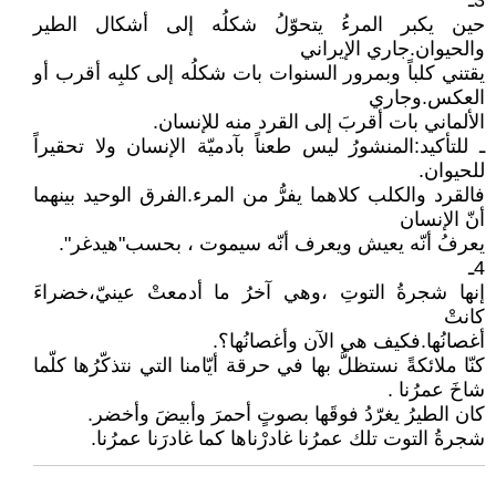
3ـ
حين يكبر المرءُ يتحوّلُ شكلُه إلى أشكال الطير
والحيوان.جاري الإيراني
يقتني كلباً وبمرور السنوات بات شكلُه إلى كلبِه أقرب أو
العكس.وجاري
الألماني بات أقربَ إلى القرد منه للإنسان.
ـ للتأكيد:المنشورُ ليس طعناً بآدميّة الإنسان ولا تحقيراً
للحيوان.
فالقرد والكلب كلاهما يفرُّ من المرء.الفرق الوحيد بينهما
أنّ الإنسان
يعرفُ أنّه يعيش ويعرف أنّه سيموت ، بحسب"هيدغر".
4ـ
إنها شجرةُ التوتِ ،وهي آخرُ ما أدمعتْ عينيّ،خضراءَ
كانتْ
أغصانُها.فكيف هي الآن وأغصانُها؟.
كنّا ملائكةً نستظلُّ بها في حرقة أيّامنا التي نتذكّرُها كلّما
شاخَ عمرُنا .
كان الطيرُ يغرّدُ فوقَها بصوتٍ أحمرَ وأبيضَ وأخضر.
شجرةُ التوت تلك عمرُنا غادرْناها كما غادرَنا عمرُنا.