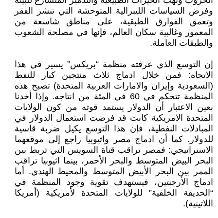
الحروب ونهب الخيرات الطبيعية والتدمير المتسارع للبيئة
وفرض السياسات الليبرالية المتوحشة التي تنشر الفقر
وتعمق الفوارق الطبقية، على مناطق شاسعة من
المعمور وغالبية سكان العالم، فإنها في مصلحة الشعوب
والطبقات العاملة.
إن التوسع الذي عرفته منظمة “بريكس” يسير في هذا
الاتجاه: فمن خلال ادماج ثلاث منتجين كبار للنفط
(السعودية وإيران والامارات العربية المتحدة) تصبح هذه
المنظمة تتحكم في 60 في المئة من انتاجه. وإذا أخدنا
بعين الاعتبار أن الدولار يستمد قوته من كون الولايات
المتحدة الامريكية كانت قد فرضت استعمال الدولار في
المبادلات النفطية، فإن هذا التوسع يكيل ضربة قاسية
للدولار. كما أن ادماج مصر واثيوبيا راجع إلى موقعهما
الاستراتيجي: فمصر تراقب قناة السويس التي تربط بين
البحر البيض المتوسط والبحر الأحمر، بينما اثيوبيا تراقب
الممر بين البحر الأبيض المتوسط والمحيط الهندي. أما
ادماج الأرجنتين، فيستهدف تقوية وجود المنظمة في
“الحديقة الخلفية” للولايات المتحدة لأمريكية (أمريكا
اللاتينية).