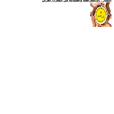
اليسار , الديمقراطية والعلمانية في المغرب العربي