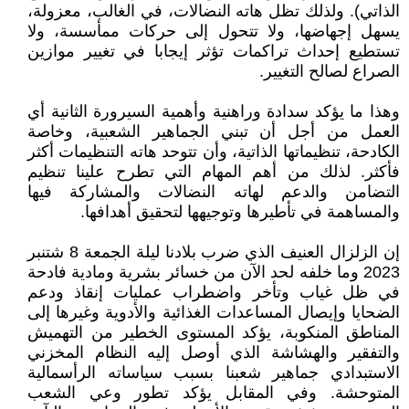
الذاتي). ولذلك تظل هاته النضالات، في الغالب، معزولة،
يسهل إجهاضها، ولا تتحول إلى حركات ممأسسة، ولا
تستطيع إحداث تراكمات تؤثر إيجابا في تغيير موازين
الصراع لصالح التغيير.
وهذا ما يؤكد سدادة وراهنية وأهمية السيرورة الثانية أي
العمل من أجل أن تبني الجماهير الشعبية، وخاصة
الكادحة، تنظيماتها الذاتية، وأن تتوحد هاته التنظيمات أكثر
فأكثر. لذلك من أهم المهام التي تطرح علينا تنظيم
التضامن والدعم لهاته النضالات والمشاركة فيها
والمساهمة في تأطيرها وتوجيهها لتحقيق أهدافها.
إن الزلزال العنيف الذي ضرب بلادنا ليلة الجمعة 8 شتنبر
2023 وما خلفه لحد الآن من خسائر بشرية ومادية فادحة
في ظل غياب وتأخر واضطراب عمليات إنقاذ ودعم
الضحايا وإيصال المساعدات الغذائية والأدوية وغيرها إلى
المناطق المنكوبة، يؤكد المستوى الخطير من التهميش
والتفقير والهشاشة الذي أوصل إليه النظام المخزني
الاستبدادي جماهير شعبنا بسبب سياساته الرأسمالية
المتوحشة. وفي المقابل يؤكد تطور وعي الشعب