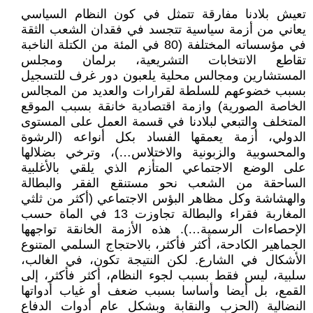
تعيش بلادنا مفارقة تتمثل في كون النظام السياسي
يعاني من أزمة سياسية تتجسد في فقدان الشعب الثقة
في مؤسساته المختلفة (80 في المئة من الكتلة الناخبة
تقاطع الانتخابات التشريعية، برلمان ومجلس
المستشارين ومجالس محلية يلعبون دور غرف للتسجيل
بسبب خضوعهم للسلطة لقرارات والعديد من المجالس
الخاصة الصورية) وازمة اقتصادية خانقة بسبب الموقع
المتخلف والتبعي لبلادنا في قسمة العمل على المستوى
الدولي، أزمة يعمقها الفساد بكل أنواعه (الرشوة
والمحسوبية والزبونية والاختلاس…)، وترخي بضلالها
على الوضع الاجتماعي المتأزم الذي يلقي بالأغلبية
الساحقة من الشعب نحو مستنقع الفقر والبطالة
والهشاشة وكل مظاهر البؤس الاجتماعي (أكثر من ثلثي
المغاربة فقراء والبطالة تجاوزت 13 في الماة حسب
الإحصاءات الرسمية…). هذه الأزمة الخانقة تواجهها
الجماهير الكادحة، أكثر فأكثر، بالاحتجاج السلمي المتنوع
الأشكال في الشارع. لكن النتيجة تكون، في الغالب،
سلبية، ليس فقط بسبب لجوء النظام، أكثر فأكثر، إلى
القمع، بل أيضا وأساسا بسبب ضعف أو غياب أدواتها
النضالية (الحزب والنقابة وبشكل عام أدوات الدفاع