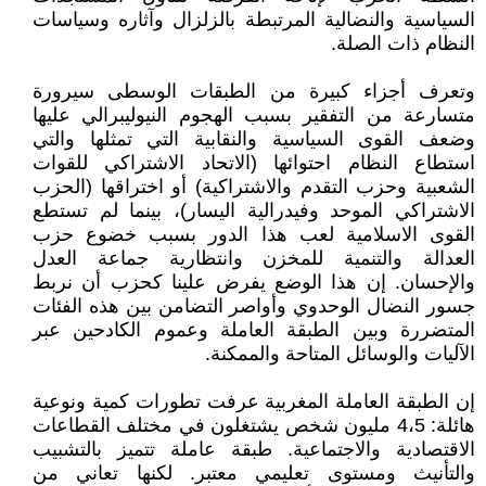
السياسية والنضالية المرتبطة بالزلزال وآثاره وسياسات
النظام ذات الصلة.
وتعرف أجزاء كبيرة من الطبقات الوسطى سيرورة
متسارعة من التفقير بسبب الهجوم النيوليبرالي عليها
وضعف القوى السياسية والنقابية التي تمثلها والتي
استطاع النظام احتوائها (الاتحاد الاشتراكي للقوات
الشعبية وحزب التقدم والاشتراكية) أو اختراقها (الحزب
الاشتراكي الموحد وفيدرالية اليسار)، بينما لم تستطع
القوى الاسلامية لعب هذا الدور بسبب خضوع حزب
العدالة والتنمية للمخزن وانتظارية جماعة العدل
والإحسان. إن هذا الوضع يفرض علينا كحزب أن نربط
جسور النضال الوحدوي وأواصر التضامن بين هذه الفئات
المتضررة وبين الطبقة العاملة وعموم الكادحين عبر
الآليات والوسائل المتاحة والممكنة.
إن الطبقة العاملة المغربية عرفت تطورات كمية ونوعية
هائلة: 4،5 مليون شخص يشتغلون في مختلف القطاعات
الاقتصادية والاجتماعية. طبقة عاملة تتميز بالتشبيب
والتأنيث ومستوى تعليمي معتبر. لكنها تعاني من