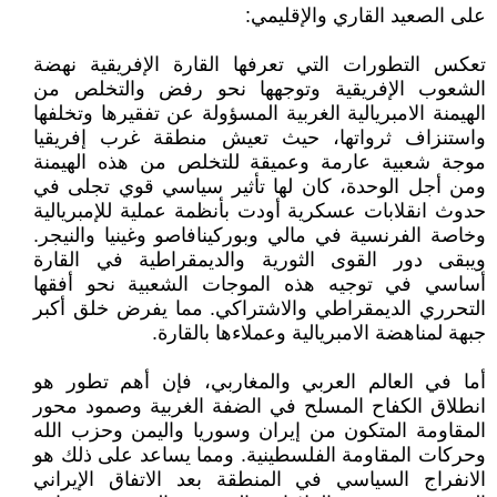
على الصعيد القاري والإقليمي:
تعكس التطورات التي تعرفها القارة الإفريقية نهضة
الشعوب الإفريقية وتوجهها نحو رفض والتخلص من
الهيمنة الامبريالية الغربية المسؤولة عن تفقيرها وتخلفها
واستنزاف ثرواتها، حيث تعيش منطقة غرب إفريقيا
موجة شعبية عارمة وعميقة للتخلص من هذه الهيمنة
ومن أجل الوحدة، كان لها تأثير سياسي قوي تجلى في
حدوث انقلابات عسكرية أودت بأنظمة عملية للإمبريالية
وخاصة الفرنسية في مالي وبوركينافاصو وغينيا والنيجر.
ويبقى دور القوى الثورية والديمقراطية في القارة
أساسي في توجيه هذه الموجات الشعبية نحو أفقها
التحرري الديمقراطي والاشتراكي. مما يفرض خلق أكبر
جبهة لمناهضة الامبريالية وعملاءها بالقارة.
أما في العالم العربي والمغاربي، فإن أهم تطور هو
انطلاق الكفاح المسلح في الضفة الغربية وصمود محور
المقاومة المتكون من إيران وسوريا واليمن وحزب الله
وحركات المقاومة الفلسطينية. ومما يساعد على ذلك هو
الانفراج السياسي في المنطقة بعد الاتفاق الإيراني