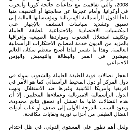
2008، والتي تفاقمت مع تداعيات جائحة كورنا والحرب
في أوكرانيا. وأمام عجزها عن معالجتها أو التخفيف منها
تلجأ الدول الرأسمالية الإمبريالية ومؤسساتها المالية إلى
تعميق وتشديد سياسات التقشف بالإجهاز على
المكتسبات الاقتصادية والاجتماعية للطبقة العاملة
وتكثيف استغلال الشعوب ومواردها الطبيعية وإغراقها
بالمزيد من الديون خدمة لمصالح الاحتكارات الرأسمالية
العالمية. وهذا ما يفسر لماذا أصبح معظم سكان العالم
يعيشون في الفقر والبطالة والتهميش والبؤس
الاجتماعي.
انفجار نضالات قوية للطبقة العاملة والشعوب سواء في
دول المركز أو دول المحيط الرأسمالي كما هو الأمر في
افريقيا وأمريكا اللاتينية وغيرها ضد الاستغلال ونهب
الدول الرأسمالية الامبريالية وعملاءها المحليين. إلا أن
هذه النضالات غالبا ما تفشل أو تحقق نتائج محدودة.
ويعود السبب بالدرجة الأولى إلى ضعف أو غياب أدوات
النضال الطبقي من أحزاب ثورية ونقابات مكافحة.
ولعل أهم تطور على المستوى الدولي، في ظل احتدام