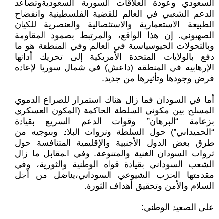
السعودي وعودة العلاقات السورية السعوديةوتصاعد
الدعم الشعبي في العالم للقضية الفلسطينية وانفضاح
الطبيعة الاستعمارية والاستئصالية والعنصرية للكيان
الصهيوني. إن هذا الواقع، والمرتبط بصمود المقاومة
وبالتحولات الجيوسياسية في العالم وفي المنطقة هو ما
دفع بالولايات المتحدة الأمريكية إلى تحريك أداتها
الإرهابية في المنطقة (داعش) في شمال سوريا لإعادة
فرض وجودها وتأثيرها من جديد.
أما في السودان فما زال هناك استمرار للصراع الدموي
المسلح بين مكوني السلطة الحاكمة (المكون العسكري
بزعامة “البرهان” وقوات الدعم السريع بقيادة
“الحميداتي”) حول السلطة وثروات البلاد وبتوجيه من
طرق بعض الدول الأجنبية والإقليمية المتنافسة حول
ثروات السودان الغنية والمتنوعة. وفي المقابل ما زال
الشعب السوداني بقيادة قواه الوطنية والثورية، وفي
مقدمتها الحزب الشيوعي السوداني،يناضل من أجل
السلام والأمن وتحقيق أهداف الثورة.
على الصعيد الوطني: