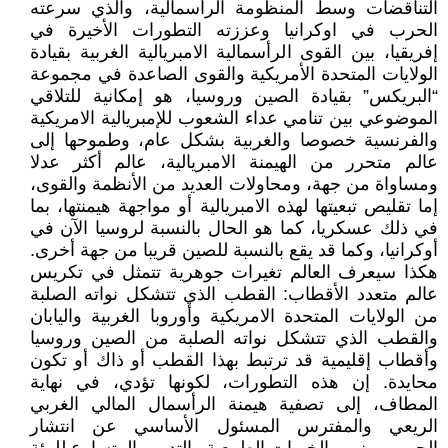
التناقضات وسط المنظومة الرأسمالية، والذي سرعته
الحرب في اوكرانيا وعززته التطورات الأخيرة في
إفريقيا، بين القوى الرأسمالية الامبريالية الغربية بقيادة
الولايات المتحدة الأمريكية والقوى الصاعدة في مجموعة
“البريكس” بقيادة الصين وروسيا، هو إمكانية للتلاقي
الموضوعي بين تنامي عداء الشعوب للإمبريالية الامريكية
والفرنسية خصوصا والغربية بشكل عام، وطموحها إلى
عالم متحرر من الهيمنة الامبريالية، عالم أكثر عدلا
ومساواة من جهة، ومحاولات العديد من الأنظمة والقوى،
إما تقليص تبعيتها لهذه الامبريالية أو مواجهة هيمنتها، بما
في ذلك عسكريا، كما هو الحال بالنسبة لروسيا الآن في
أوكرانيا، وكما قد يقع بالنسبة للصين قريبا من جهة أخرى.
هكذا سيعرف العالم تغيرات جوهرية تتمثل في تكريس
عالم متعدد الأقطاب: القطب الذي تتشكل نواته الصلبة
من الولايات المتحدة الامريكية وأوروبا الغربية واليابان
والقطب الذي تتشكل نواته الصلبة من الصين وروسيا
وأقطاب إقليمية قد ترتبط بهذا القطب أو ذاك أو تكون
محايدة. إن هذه التطورات، لكونها تؤدي، في نهاية
المطاف، إلى تصفية هيمنة الرأسمال المالي الغربي
الريعي والمفترس المسئول الأساسي عن انتشار