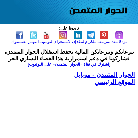
تابعونا على:
بودكاست
بنترست
تيلكرام
لينكدإن
الانستغرام
اليوتيوب
التويتر
الفيسبوك
تبرعاتكم وتبرعاتكن المالية تحفظ استقلال الحوار المتمدن،
فشاركونا في دعم استمرارية هذا الفضاء اليساري الحر
[اشترك في قناة ‫«الحوار المتمدن» على اليوتيوب]
الحوار المتمدن - موبايل
الموقع الرئيسي