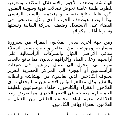
الهشاشة وضعف الأجور والاستغلال المكثف وتتعرض
للطرد. طبقة عاملة تخوض نضالات قوية وطويلة النفس.
لكن، غالبا، بنتائج ضعيفة أو منعدمة. والسبب الرئيسي
لهذا الوضع هوضعف الحزب الذي يمثل مصلحتها في
القضاء على الاستغلال وضعف الحركة النقابية وتشتتها
وتبقرط أغلب مكوناتها.
ومن جهة أخرى يعاني الفلاحون الفقراء من سيرورة
متسارعة ومتواصلة من التفقير والبلترة بسبب استيلاء
ملاكي الأراضي الكبار والشركات الرأسمالية على
أراضيهم وعلى المياه وإغراقهم بالديون مما يدفع بالعديد
منهم الى التحول الى عمال زراعيين في ضيعات
الرأسماليين أو الهجرة الى المراكز الحضرية لتعزيز
صفوف الكادحين الذين يقاسون من الهشاشة والبطالة
والتفقير وكل مظاهر البؤس الاجتماعين مما يجعلهم، أي
الفلاحون الفقراء والكادحون، حلفاء موضوعيين للطبقة
العاملة لهم مصلحة في التغيير الجذري مما يفرض ربط
العلاقات معهم لبناء التحالف الطبقي بين العمال و
الفلاحين الفقراء وباقي الكادحين.