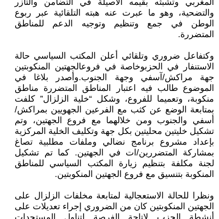
المغربي وتشبثه بقيمه الأصيلة في التضامن والتآزر
والتضحية، وهو ما عبرت عنه هبته التلقائية عبر ربوع
الوطن في جمع وتنظيم وتوجيه الدعم للمناطق
المتضررة.
وكتفاعل ضروري وتلقائي أعلن المكتب السياسي حالة
الاستنفار في الحزبوخاصة في فروعالجهتين المنكوبتين
جهة مراكش/آسفي وجهة الجنوب.وأصدر بلاغا في
الموضوع طالب فيه اعتبار المناطق المتضررة مناطق
منكوبة، وتعميما للفروع، وشكل “خلية الزلزال” كلفت
بمتابعة الوضع عن كثب مع الفرعين الجهويين بمراكش/
أسفي والجنوب ومن خلالهما مع فروع الجهتين، وتم
تشكيل خليتين محليتين بكل جهة وتكليف الخلية المركزية
بإعداد مشروع برنامج نضالي وملفات مطلبية تصاغ
بمشاركة المتضررين/ات في الجهتين. كما تم تشكيل
لجنة مكلفة بتنظيم زيارة المكتب السياسي للمناطق
المنكوبة بتنسيق مع فروع الجهتين المنكوبتين.
ونظرا للحالة الاستعجالية لمتابعة مخلفات الزلزال على
الجهتين المنكوبتين كان من الضروري إجراء تعديلات على
أنشطة الحزب لإتاحة الفرصة لتناول المستجدات