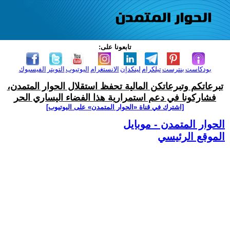
تابعونا على:
بودكاست
بنترست
تيلكرام
لينكدإن
الانستغرام
اليوتيوب
التويتر
الفيسبوك
تبرعاتكم وتبرعاتكن المالية تحفظ استقلال الحوار المتمدن،
فشاركونا في دعم استمرارية هذا الفضاء اليساري الحر
[اشترك في قناة ‫«الحوار المتمدن» على اليوتيوب]
الحوار المتمدن - موبايل
الموقع الرئيسي