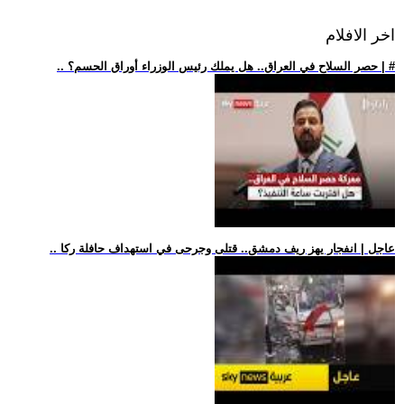
اخر الافلام
.. حصر السلاح في العراق.. هل يملك رئيس الوزراء أوراق الحسم؟ | #
.. عاجل | انفجار يهز ريف دمشق.. قتلى وجرحى في استهداف حافلة ركا