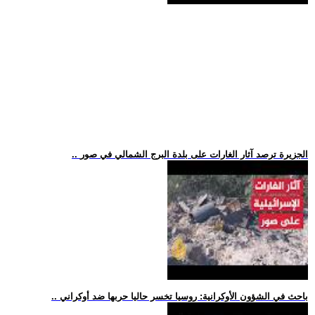
.. الجزيرة ترصد آثار الغارات على بلدة البرج الشمالي في صور
.. باحث في الشؤون الأوكرانية: روسيا تخسر حاليا حربها ضد أوكراني