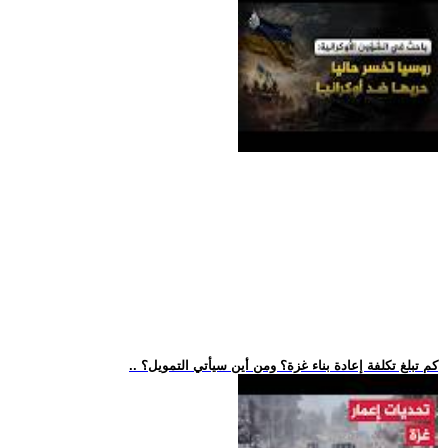
.. كم تبلغ تكلفة إعادة بناء غزة؟ ومن أين سيأتي التمويل؟