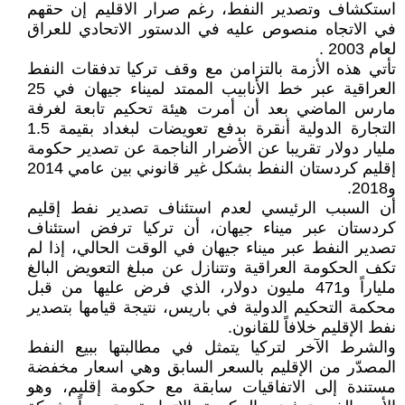
استكشاف وتصدير النفط، رغم صرار الاقليم إن حقهم
في الاتجاه منصوص عليه في الدستور الاتحادي للعراق
لعام 2003 .
تأتي هذه الأزمة بالتزامن مع وقف تركيا تدفقات النفط
العراقية عبر خط الأنابيب الممتد لميناء جيهان في 25
مارس الماضي بعد أن أمرت هيئة تحكيم تابعة لغرفة
التجارة الدولية أنقرة بدفع تعويضات لبغداد بقيمة 1.5
مليار دولار تقريبا عن الأضرار الناجمة عن تصدير حكومة
إقليم كردستان النفط بشكل غير قانوني بين عامي 2014
و2018.
أن السبب الرئيسي لعدم استئناف تصدير نفط إقليم
كردستان عبر ميناء جيهان، أن تركيا ترفض استئناف
تصدير النفط عبر ميناء جيهان في الوقت الحالي، إذا لم
تكف الحكومة العراقية وتتنازل عن مبلغ التعويض البالغ
ملياراً و471 مليون دولار، الذي فرض عليها من قبل
محكمة التحكيم الدولية في باريس، نتيجة قيامها بتصدير
نفط الإقليم خلافاً للقانون.
والشرط الآخر لتركيا يتمثل في مطالبتها ببيع النفط
المصدّر من الإقليم بالسعر السابق وهي اسعار مخفضة
مستندة إلى الاتفاقيات سابقة مع حكومة إقليم، وهو