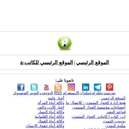
الموقع الرئيسي
الموقع الرئيسي للكاتب-ة
|
تابعونا على:
بنترست
تيلكرام
لينكدإن
الانستغرام
RSS
اليوتيوب
التويتر
الفيسبوك
الموقع الرئيسي
أخبار عامة
هيئة ادارة الحوار المتمدن - للإتصال بنا
وكالة أنباء المرأة
إحصائيات مؤسسة الحوار المتمدن
اخبار الأدب والفن
قواعد النشر
وكالة أنباء اليسار
ابرز كتاب / كاتبات الحوار المتمدن
وكالة أنباء العلمانية
يوتيوب التمدن
وكالة أنباء العمال
مكتبة التمدن
وكالة أنباء حقوق الإنسان