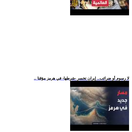
.. لا رسوم أو ضرائب.. إيران تخسر -شرطها- في هرمز مؤقتا