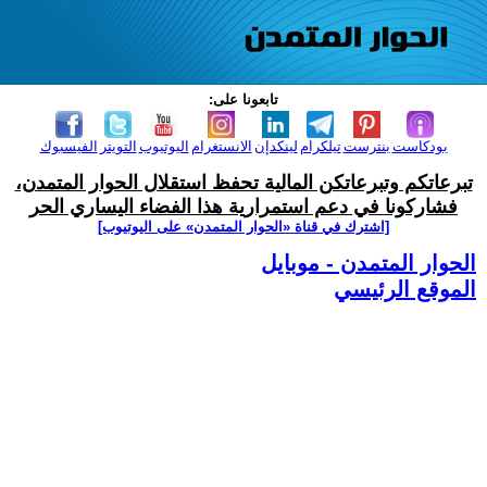
تابعونا على:
بودكاست
بنترست
تيلكرام
لينكدإن
الانستغرام
اليوتيوب
التويتر
الفيسبوك
تبرعاتكم وتبرعاتكن المالية تحفظ استقلال الحوار المتمدن،
فشاركونا في دعم استمرارية هذا الفضاء اليساري الحر
[اشترك في قناة ‫«الحوار المتمدن» على اليوتيوب]
الحوار المتمدن - موبايل
الموقع الرئيسي