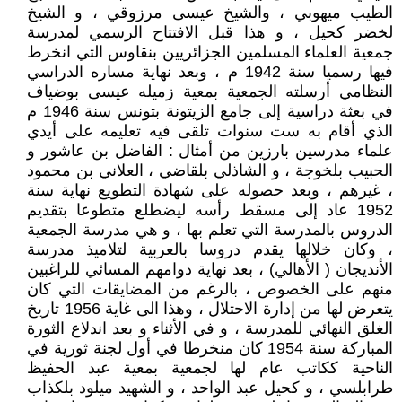
الطيب ميهوبي ، والشيخ عيسى مرزوقي ، و الشيخ
لخضر كحيل ، و هذا قبل الافتتاح الرسمي لمدرسة
جمعية العلماء المسلمين الجزائريين بنقاوس التي انخرط
فيها رسميا سنة 1942 م ، وبعد نهاية مساره الدراسي
النظامي أرسلته الجمعية بمعية زميله عيسى بوضياف
في بعثة دراسية إلى جامع الزيتونة بتونس سنة 1946 م
الذي أقام به ست سنوات تلقى فيه تعليمه على أيدي
علماء مدرسين بارزين من أمثال : الفاضل بن عاشور و
الحبيب بلخوجة ، و الشاذلي بلقاضي ، العلاني بن محمود
، غيرهم ، وبعد حصوله على شهادة التطويع نهاية سنة
1952 عاد إلى مسقط رأسه ليضطلع متطوعا بتقديم
الدروس بالمدرسة التي تعلم بها ، و هي مدرسة الجمعية
، وكان خلالها يقدم دروسا بالعربية لتلاميذ مدرسة
الأنديجان ( الأهالي) ، بعد نهاية دوامهم المسائي للراغبين
منهم على الخصوص ، بالرغم من المضايقات التي كان
يتعرض لها من إدارة الاحتلال ، وهذا الى غاية 1956 تاريخ
الغلق النهائي للمدرسة ، و في الأثناء و بعد اندلاع الثورة
المباركة سنة 1954 كان منخرطا في أول لجنة ثورية في
الناحية ككاتب عام لها لجمعية بمعية عبد الحفيظ
طرابلسي ، و كحيل عبد الواحد ، و الشهيد ميلود بلكذاب