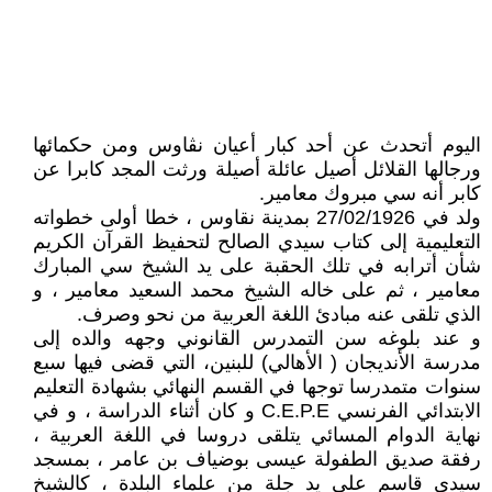
اليوم أتحدث عن أحد كبار أعيان نڨاوس ومن حكمائها
ورجالها القلائل أصيل عائلة أصيلة ورثت المجد كابرا عن
كابر أنه سي مبروك معامير.
ولد في 27/02/1926 بمدينة نقاوس ، خطا أولى خطواته
التعليمية إلى كتاب سيدي الصالح لتحفيظ القرآن الكريم
شأن أترابه في تلك الحقبة على يد الشيخ سي المبارك
معامير ، ثم على خاله الشيخ محمد السعيد معامير ، و
الذي تلقى عنه مبادئ اللغة العربية من نحو وصرف.
و عند بلوغه سن التمدرس القانوني وجهه والده إلى
مدرسة الأنديجان ( الأهالي) للبنين، التي قضى فيها سبع
سنوات متمدرسا توجها في القسم النهائي بشهادة التعليم
الابتدائي الفرنسي C.E.P.E و كان أثناء الدراسة ، و في
نهاية الدوام المسائي يتلقى دروسا في اللغة العربية ،
رفقة صديق الطفولة عيسى بوضياف بن عامر ، بمسجد
سيدي قاسم على يد جلة من علماء البلدة ، كالشيخ