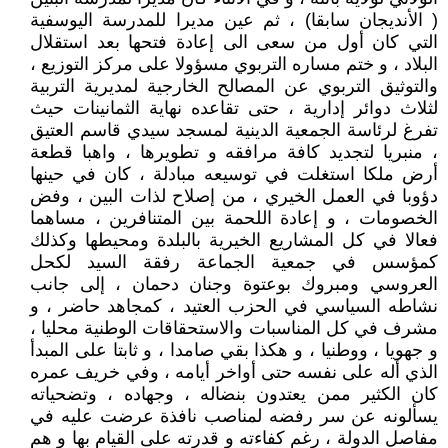
( الأنديجان سابقا) ، ثم عين مديرا للمدرسة اليوسفية
التي كان أول من سعى الى إعادة فتحها بعد استقلال
البلاد ، و ختم مساره التربوي مسؤولا على مركز التوزيع ،
والتوثيق التربوي عن المصالح الخارجية لمديرية التربية
لثلاث دوائر إدارية ، حتى تقاعده نهاية الثمانينات حيث
تفرغ لرئاسة الجمعية الدينية لمسجد سيدي قاسم العتيق
، منبريا لتجديد كافة مرافقه و تطويرها ، واهبا قطعة
أرض ملكا استغلت في توسيعه مبادلة ، كان في حينها
دؤوبا في العمل الخيري ، من إصلاح لذات البين ، وفض
الخصومات ، و إعادة اللحمة بين المتنافرين ، مساهما
فعالا في كل المشاريع الخيرية بالبلدة ومحيطها وكذلك
كمؤسس في جمعية الجماعة رفقة السيد لكحل
العروسي ومبروك بوعتوة وجنان دحمان ، إلى جانب
نشاطه السياسي في الحزب العتيد ، كمجاهد حاضر ، و
مشرف في كل المناسبات والاستحقاقات الوطنية محليا ،
و جهويا ، ووطنيا ، و هكذا بقي صامدا ، و ثابتا على المبدأ
الذي أله على نفسه حتى أواخر أيامه ، وفي خريف عمره
كان الكثير ممن يعتدون بنضاله ، وجهاده ، وتضحياته
يسألونه عن سر رفضه لمناصب نافذة عرضت عليه في
مفاصل الدولة ، رغم كفاءته و قدرته على القيام بها و هم