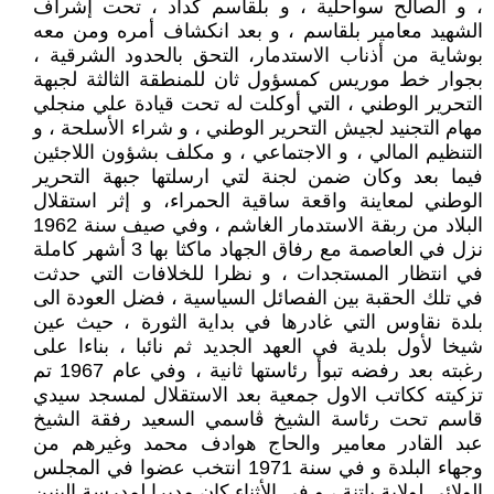
، و الصالح سواحلية ، و بلقاسم كداد ، تحت إشراف
الشهيد معامير بلقاسم ، و بعد انكشاف أمره ومن معه
بوشاية من أذناب الاستدمار، التحق بالحدود الشرقية ،
بجوار خط موريس كمسؤول ثان للمنطقة الثالثة لجبهة
التحرير الوطني ، التي أوكلت له تحت قيادة علي منجلي
مهام التجنيد لجيش التحرير الوطني ، و شراء الأسلحة ، و
التنظيم المالي ، و الاجتماعي ، و مكلف بشؤون اللاجئين
فيما بعد وكان ضمن لجنة لتي ارسلتها جبهة التحرير
الوطني لمعاينة واقعة ساقية الحمراء، و إثر استقلال
البلاد من ربقة الاستدمار الغاشم ، وفي صيف سنة 1962
نزل في العاصمة مع رفاق الجهاد ماكثا بها 3 أشهر كاملة
في انتظار المستجدات ، و نظرا للخلافات التي حدثت
في تلك الحقبة بين الفصائل السياسية ، فضل العودة الى
بلدة نقاوس التي غادرها في بداية الثورة ، حيث عين
شيخا لأول بلدية في العهد الجديد ثم نائبا ، بناءا على
رغبته بعد رفضه تبوأ رئاستها ثانية ، وفي عام 1967 تم
تزكيته ككاتب الاول جمعية بعد الاستقلال لمسجد سيدي
قاسم تحت رئاسة الشيخ ڨاسمي السعيد رفقة الشيخ
عبد القادر معامير والحاج هوادف محمد وغيرهم من
وجهاء البلدة و في سنة 1971 انتخب عضوا في المجلس
الولائي لولاية باتنة ، و في الأثناء كان مديرا لمدرسة البنين