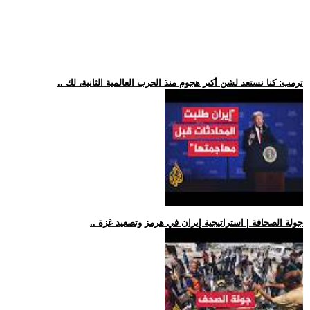
.. ترمب: كنا نستعد لشن أكبر هجوم منذ الحرب العالمية الثانية، لك
.. جولة الصحافة | استراتيجية إيران في هرمز وتصعيد غزة