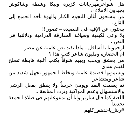
هل شواعرمهرجانات كزبرة وبيكا وشطة وشاكوش
يجيدون الاملاء ،،
من ينسخون أغان للنجوم الكبار والهوة تأخد الجميع إلى
القاع ،
يبحثون عن الإفيه فى القصيدة – تصور !!
بلا وعى لكيفية وصياغة المفارقة الدرامية ودلالتها فى
النص ،
ارحموننا يا أسافل ، ماذا يفيد نص عامية عن مصر
ام الحضارة ومليون شاعر كتب هذا ؟
من يعشق ويحب ويهيم شوقاً يكتب أغنية هابطة تصلح
لفيلم هندى
ويسمونها قصيدة عامية ويخلط الجمهور بجهل شديد بين
شاعر ومتشاعر
ثم يصمت النقد ويومئ خرساً ولا ينطق بفعل الرشى
والاستسهال وعدم المواكبة وتردد المتابعة ..
اللعنة كما قال سارتر ولنا أن ندعوعليهم فى صلاة الجمعة
تحديداً
#ربنا_ياخدهم_كلهم