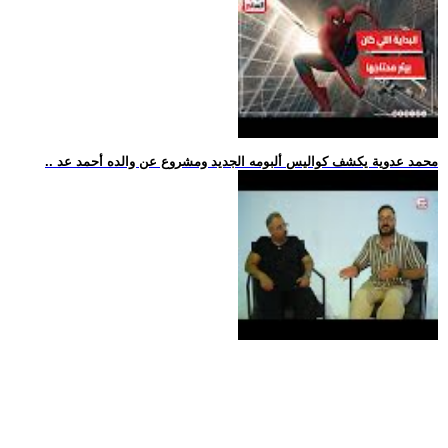
.. محمد عدوية يكشف كواليس ألبومه الجديد ومشروع عن والده أحمد عد