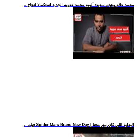
.. محمد علام وهيثم سعيد: ألبوم محمد عدوية الجديد استكمالا لنجاح
.. فيلم Spider-Man: Brand New Day | البداية اللي كان بيتر محتا