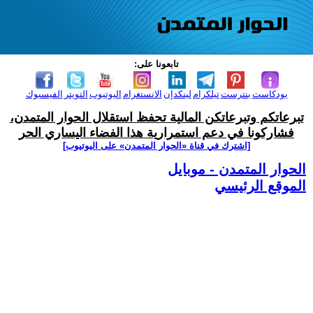
تابعونا على:
بودكاست
بنترست
تيلكرام
لينكدإن
الانستغرام
اليوتيوب
التويتر
الفيسبوك
تبرعاتكم وتبرعاتكن المالية تحفظ استقلال الحوار المتمدن،
فشاركونا في دعم استمرارية هذا الفضاء اليساري الحر
[اشترك في قناة ‫«الحوار المتمدن» على اليوتيوب]
الحوار المتمدن - موبايل
الموقع الرئيسي