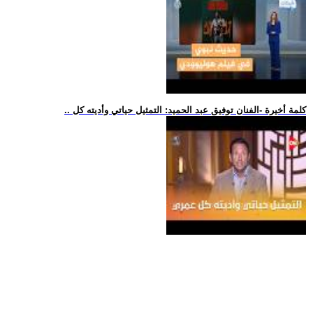
.. كلمة أخيرة -الفنان توفيق عبد الحميد: التمثيل حياتي وأديته كل