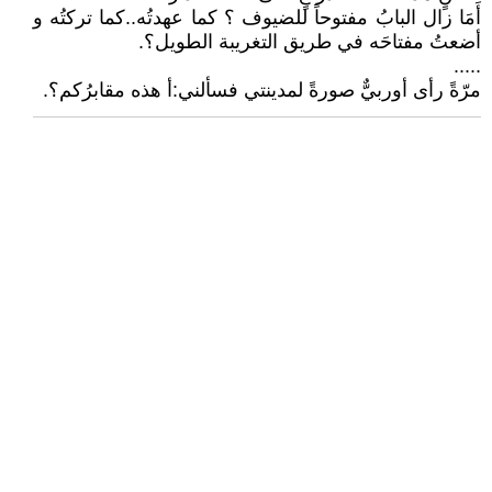
أَمَا زال البابُ مفتوحاً للضيوف ؟ كما عهدتُه..كما تركتُه و
أضعتُ مفتاحَه في طريق التغريبة الطويل؟.
.....
مرّةً رأى أوربيٌّ صورةً لمدينتي فسألني:أ هذه مقابرُكم؟.