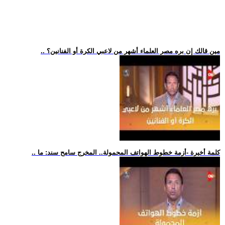
.. مين قالك إن بره مصر العلماء أشهر من لاعبي الكرة أو الفنانين؟
.. كلمة أخيرة -أزمة خطوط الهواتف المحمولة.. المخرج سامح سند: ما