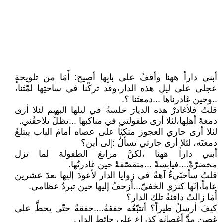
أبني داراً ههنا وأقفُ على بابِها أصيح: أَمَا من تلويحةٍ
عجلى على ليلِ هذه الدار،وقد تركْنا في ساحتِها لمّتَنا،
..وحين غادرناها ...دمعتَنا ؟.
قلتُ فلأغادرْ هذه الديارَ خلسةً في ليلها البهيم لئلا أرى
دمعةَ أهلِها،لئلا أرى طفولتي في مناكبها ...تظلُّ تلاحقُني.
لئلا أرى جاري العجوز متكئِاً على عصاه أمامَ الباب يبتلعُ
دمعتَه، لئلا أرى جارتي تسألُ :إلى أين؟
أبني داراً ههنا ،لكنَّ مرابعَ الطفولة لما تزل
مخضرّةً....فيابسةً ...متقصّفةً حين غادرتُها.
قلتُ سأخبّيءُ آهةً في زوايا الدار لأعودَ إليها بعدَ عشرين
عاماً،إنّها كنزي الخفيّ...أزحفُ إليها حين تبردُ عظامي.
أَمَا زالتْ دافئةً تلك الدار؟
كيفَ أرسلُ طيراً؟ أتتبّعُه خفقةً....خفقةً حتّى يحطَّ على
غصنٍ مدَّ أغصانَه كذراعٍ على حائط الدار.