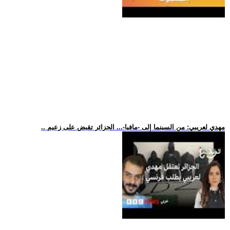
.. مهدي لعريبي: من السينما إلى -مافيا-... الجزائر تقبض على زعيم