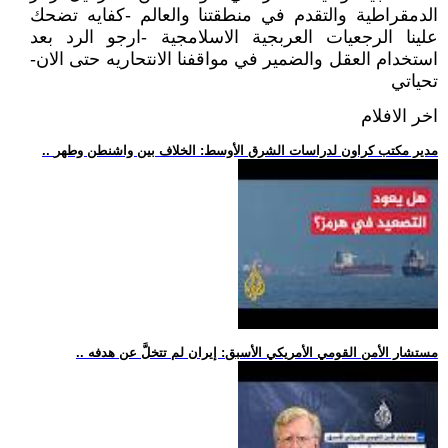
الدمقراطية والتقدم في منطقتنا والعالم -كفايه تضحك
علينا الرجعيات العربجية الاسلامجية -ارجو الرد بعد
استخدام العقل والضمير في مواقفنا الانتحاريه حتى الان-
تحياتي
اخر الافلام
.. مدير مكتب كراون لدراسات الشرق الأوسط: الخلاف بين واشنطن وطهر
.. مستشار الأمن القومي الأمريكي الأسبق: إيران لم تتخلَّ عن هدفه