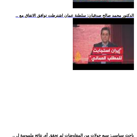
.. الدكتور محمد صالح صدقيان: سلطنة عمان اشترطت توافق الاتفاق مع
.. باحث سياسي: سبع جولات من المفاوضات لم تحقق أي نتائج ملموسة ل