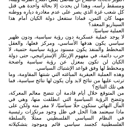
ومسقط رأسه، وهذا لن يحدث إلا بحالة واحدة هي قتل
كل شعب غزة الذي يصر على عدم مغادرة دياره ووطنه
مهما كان الثمن، فماذا ستفعل دولة الكيان أمام هذا
السيناريو المعقد؟
العملية سياسيًا.
لا يوجد عملية عسكرية دون رؤية سياسية، ودون ظهير
سياسي يكون هدفها الأساسي، ومركز فعلها، والعقل
المخطط والمنفذ يكون مسنود برؤية سياسية حتمية، لا
حرب دائمة، في مفهوم الإرتكاز الإستراتيجي، حتى دولة
الكيان لن تكون بمعزل عن رؤية سياسية واضحة
ومخطط لها وفق قواعد الإشتباك السياسي.
وهذه العملية العبقرية المباغته التي شنتها المقاومة، وما
ترتب عليها من نتائج لابد وأن يكون لها نتائج سياسية، فما
هي تلك النتائج؟
من المتوقع خلال أيام قادمة أن تتضح معالم المعركة،
وتتضح الرؤية السياسية التي انطلقت منها، وهي في
المآل النهائي ستكون حلًا سياسيًا، لا مفر منه ولكن على
ماذا سيعتمد هذا الحل في ظل وجود مرتكزات رئيسية
في النظام السياسي الفلسطيني ممثلًا بالسلطة
الفلسطينية كجسد سياسي قائم وموجود بتشكيلاته