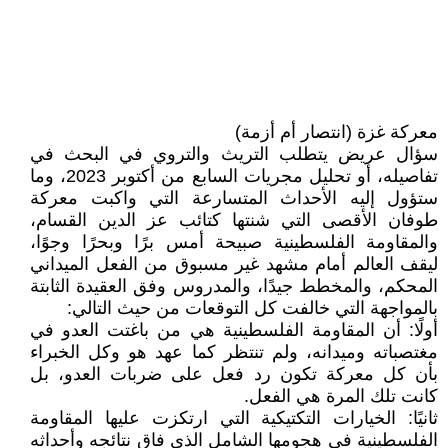
معركة غزة (انتصار أم أزمة)
سؤال عريض يتطلب التريث والتروي في البحث في
تفاصيله، أو تحليل مجريات السابع من أكتوبر 2023، وما
ستؤول إليه الأحداث المتسارعة التي واكبت معركة
طوفان الأقصى التي شنتها كتائب عز الدين القسام،
والمقاومة الفلسطينية صبيحة أمس برًا وبحرًا وجوًا،
ليقف العالم أمام مشهد غير مسبوق من الفعل الميداني
المحكم، والمخطط جيدًا، والمدروس وفق العقيدة الثابتة
بالمواجهة التي خالفت كل التوقعات من حيث التالي:
أولًا: أن المقاومة الفلسطينية هي من باغتت العدو في
مغتصباته وميدانه، ولم تنتظر كما عهد هو وكل الخبراء
بأن كل معركة تكون رد فعل على ضربات العدو، بل
كانت تلك المرة هي الفعل.
ثانيًا: الخيارات التكتيكية التي ارتكزت عليها المقاومة
الفلسطينية في هجومها الشامل الذي فاق نتائجه وأحداثه