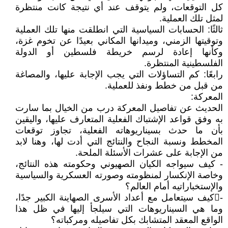
كل التوقعات، ولم يتوقف عند أي نتيجة كانت منتظرة
لمثل تلك العملية.
ثالثًا: الحسابات السياسية التي انطلقت منها تلك العملية
وتوقيتها الزمني، وميدانها المكاني بعيدًا عن تخوم غزة،
وكأنها إعادة لرسم خريطة فلسطين أو الدولة
الفلسطينية المنتظرة.
رابعًا: كم التساؤلات التي يجب الإجابة عليها، والمصاغة
من قبل من خطط ونفذ للعملية.
المعركة:
الحديث عن تفاصيل المعركة درب من الخيال بما سارت
به وفق قواعد الإشتباك الفعلية المتعارف عليها، واليقين
بأن ما حدث بسيناريوهاته الفعلية، تجاوز توقعات
المخطط ونسبة النجاح والنتائج التي أدت لها، وهنا لابد
من الإجابة على عشرات الأسئلة الملحة.
- كيف سيواجه الكيان الصهيوني وحكومته هذه النتائج،
وخاصة الإنكسار لمنظومته وصورته العسكرية والسياسية
والإستخباراتيه أمام العالم؟
-كيف سيتعامل مع أعداد الأسرى الصهاينة الكبير جدًا،
وما هي السيناريوهات التي سيلجأ إليها في ظل هذا
الواقع المعقد المتشابك بكل تفاصيله ومركباته؟