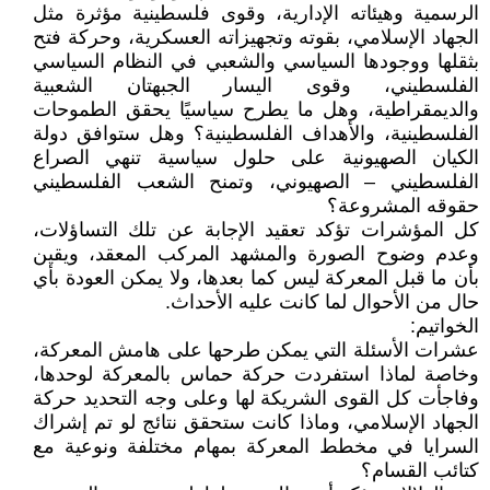
الرسمية وهيئاته الإدارية، وقوى فلسطينية مؤثرة مثل
الجهاد الإسلامي، بقوته وتجهيزاته العسكرية، وحركة فتح
بثقلها ووجودها السياسي والشعبي في النظام السياسي
الفلسطيني، وقوى اليسار الجبهتان الشعبية
والديمقراطية، وهل ما يطرح سياسيًا يحقق الطموحات
الفلسطينية، والأهداف الفلسطينية؟ وهل ستوافق دولة
الكيان الصهيونية على حلول سياسية تنهي الصراع
الفلسطيني – الصهيوني، وتمنح الشعب الفلسطيني
حقوقه المشروعة؟
كل المؤشرات تؤكد تعقيد الإجابة عن تلك التساؤلات،
وعدم وضوح الصورة والمشهد المركب المعقد، ويقين
بأن ما قبل المعركة ليس كما بعدها، ولا يمكن العودة بأي
حال من الأحوال لما كانت عليه الأحداث.
الخواتيم:
عشرات الأسئلة التي يمكن طرحها على هامش المعركة،
وخاصة لماذا استفردت حركة حماس بالمعركة لوحدها،
وفاجأت كل القوى الشريكة لها وعلى وجه التحديد حركة
الجهاد الإسلامي، وماذا كانت ستحقق نتائج لو تم إشراك
السرايا في مخطط المعركة بمهام مختلفة ونوعية مع
كتائب القسام؟