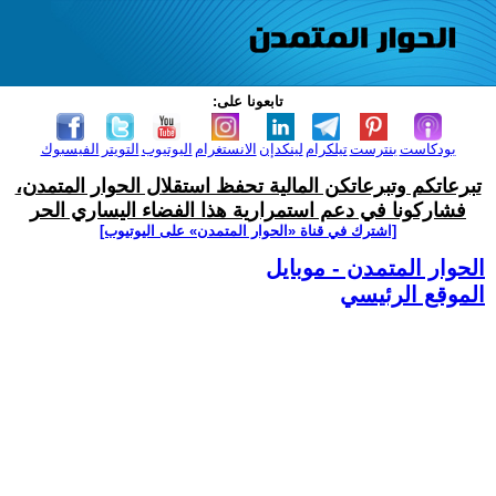
تابعونا على:
بودكاست
بنترست
تيلكرام
لينكدإن
الانستغرام
اليوتيوب
التويتر
الفيسبوك
تبرعاتكم وتبرعاتكن المالية تحفظ استقلال الحوار المتمدن،
فشاركونا في دعم استمرارية هذا الفضاء اليساري الحر
[اشترك في قناة ‫«الحوار المتمدن» على اليوتيوب]
الحوار المتمدن - موبايل
الموقع الرئيسي