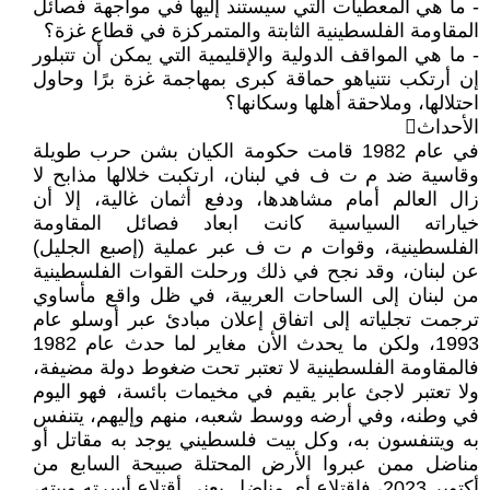
- ما هي المعطيات التي سيستند إليها في مواجهة فصائل
المقاومة الفلسطينية الثابتة والمتمركزة في قطاع غزة؟
- ما هي المواقف الدولية والإقليمية التي يمكن أن تتبلور
إن أرتكب نتنياهو حماقة كبرى بمهاجمة غزة برًا وحاول
احتلالها، وملاحقة أهلها وسكانها؟
الأحداث
في عام 1982 قامت حكومة الكيان بشن حرب طويلة
وقاسية ضد م ت ف في لبنان، ارتكبت خلالها مذابح لا
زال العالم أمام مشاهدها، ودفع أثمان غالية، إلا أن
خياراته السياسية كانت ابعاد فصائل المقاومة
الفلسطينية، وقوات م ت ف عبر عملية (إصبع الجليل)
عن لبنان، وقد نجح في ذلك ورحلت القوات الفلسطينية
من لبنان إلى الساحات العربية، في ظل واقع مأساوي
ترجمت تجلياته إلى اتفاق إعلان مبادئ عبر أوسلو عام
1993، ولكن ما يحدث الأن مغاير لما حدث عام 1982
فالمقاومة الفلسطينية لا تعتبر تحت ضغوط دولة مضيفة،
ولا تعتبر لاجئ عابر يقيم في مخيمات بائسة، فهو اليوم
في وطنه، وفي أرضه ووسط شعبه، منهم وإليهم، يتنفس
به ويتنفسون به، وكل بيت فلسطيني يوجد به مقاتل أو
مناضل ممن عبروا الأرض المحتلة صبيحة السابع من
أكتوبر 2023، فاقتلاع أي مناضل يعني أقتلاع أسرته وبيته،