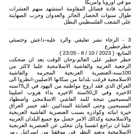
مو في أوروبا وأمريكا
شباب قادة فصائل المقاومة استشهد منهم العشرات
طوال سنوات الحصار الجائر والعدوان وحرب الصهاينة
على الشعب الفلسطيني البطل
3 - الرجاء نشر تعليقي والرد عليه-داعش وختمنئي
خطرخطيرع
المتابع- ( 2023 / 10 / 8 - 23:05 )
خطر خطير على العالم-وحان الوقت بعد ان ضحكت
الرجعية العربيه والفاشية الاسلامجية علينا لاكثر من
100سنه-العنصرية العربجية المجرمه والفاشية
الاسلامجية فرغت بلداننا من سكانها الاصليين-انظروا الى
العراق الذي فقد اروع مواطنيه من اليهود في ال75سنه
الاخيره وفي ال50سنة الاخيره بداء هروب اصليينا
المسيحيين نتيجة للمد الفاشي الاسلامجي واضطهاد
المسيحيين وحتى الصابئة المندائيين -لقد خسر العراق
خيرة ابنائه وكوادره بسبب العنصرية الفاشية العربجية
والاسلامجية وكذالك الامر حصل مع جميع البلدان العربيه
علينا ان نراجع انفسنا وان نتخلى عن العنصرية العربجية
الاسلامجية ونعيد النظر في موقفنا من اسرائيل رمز