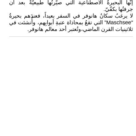
إنّها البحيرةُ الاصطناعية التي صيّرتُها طبيعيّةً بعد أن
جرفتُها بكفّيّ.
لا يرغبُ سكانُ هانوفر في السفر بعيداً، فعندَهم بحيرةُ
"Maschsee” التي تقعُ بمحاذاة عتبةِ أبوابِهم، وأُنشئت في
ثلاثينيات القرن الماضي،وتُعتبر أحد معالم هانوفر.