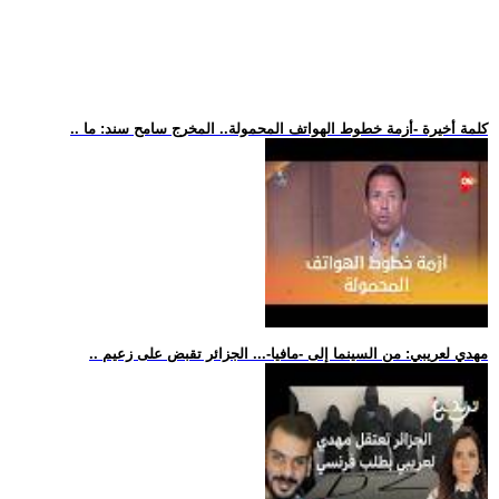
.. كلمة أخيرة -أزمة خطوط الهواتف المحمولة.. المخرج سامح سند: ما
.. مهدي لعريبي: من السينما إلى -مافيا-... الجزائر تقبض على زعيم