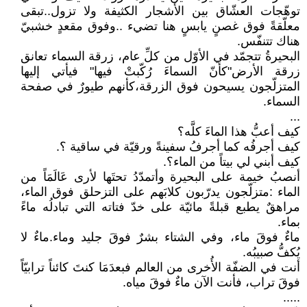
توهّجات العشّاق بين اﻷشجار الكثيفة ولا تزول..تبقى
معلّقةً فوق غصنٍ يابسٍ هنا تضيء ..وفوق مقعدٍ خشبيّ
هناك تتنفّس.
البحيرةُ تتجمّد في الأوّل من كلِّ عام، زرقة السماء تعانق
زرقة الأرض"كأنّ السماءَ رُكّبتْ فيها" فيأتي إليها
المتزلّجون يسيحون فوق الزرقة،كأنهم طيورٌ في صفحة
السماء.
...
كيف أعبُّ هذا الماءَ كلَّه؟
كيف أجرفُه كما أجرفُ سفينةً ورقيّة في ساقية ؟.
كيف أبني لي بيتاً من الماء؟.
أنصبُ خيمة على البحيرة وأتمدّدُ تحتَها لأرى عَالَمَاً من
الماء :متزلّجون يدرّبون كلابَهم على التزحلق فوق الماء،
مراهقٌ يطبع قبلةً مائيّة على خدّ فتاته التي تبادلُه ماءً
بماء.
ماءٌ فوقَ ماء، وفي الشتاء بشرٌ فوقَ جليد وماء.ماءٌ لا
يُكفُّ صبيبُه.
أنت في الضفّة الأُخرى من العالم فبعدَمَا كنتَ كائناً ترابيّاً
فوقَ تراب، فأنت الآن ماءٌ فوقَ مياه.
.....