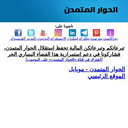
تابعونا على:
بودكاست
بنترست
تيلكرام
لينكدإن
الانستغرام
اليوتيوب
التويتر
الفيسبوك
تبرعاتكم وتبرعاتكن المالية تحفظ استقلال الحوار المتمدن،
فشاركونا في دعم استمرارية هذا الفضاء اليساري الحر
[اشترك في قناة ‫«الحوار المتمدن» على اليوتيوب]
الحوار المتمدن - موبايل
الموقع الرئيسي