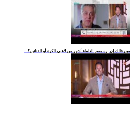
.. مين قالك إن بره مصر العلماء أشهر من لاعبي الكرة أو الفنانين؟