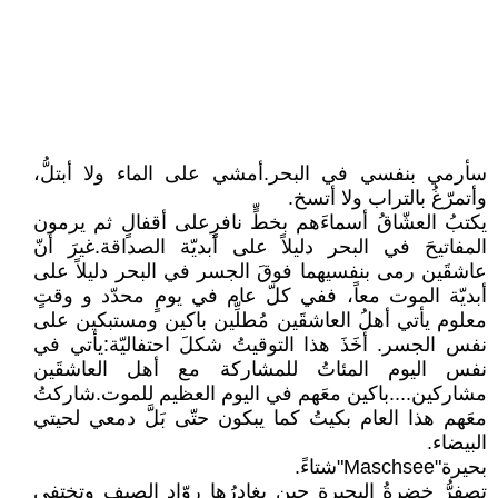
سأرمي بنفسي في البحر.أمشي على الماء ولا أبتلُّ،
وأتمرّغُ بالتراب ولا أتسخ.
يكتبُ العشّاقُ أسماءَهم بخطٍّ نافرٍعلى أقفالٍ ثم يرمون
المفاتيحَ في البحر دليلاً على أبديّة الصداقة.غيرَ أنّ
عاشقَين رمى بنفسيهما فوقَ الجسر في البحر دليلاً على
أبديّة الموت معاً، ففي كلّ عام في يومٍ محدّد و وقتٍ
معلوم يأتي أهلُ العاشقَين مُطلِّين باكين ومستبكين على
نفس الجسر. أَخَذَ هذا التوقيتُ شكلَ احتفاليّة:يأتي في
نفس اليوم المئاتُ للمشاركة مع أهل العاشقَين
مشاركين....باكين معَهم في اليوم العظيم للموت.شاركتُ
معَهم هذا العام بكيتُ كما يبكون حتّى بَلَّ دمعي لحيتي
البيضاء.
بحيرة"Maschsee"شتاءً.
تصفرُّ خضرةُ البحيرة حين يغادرُها روّاد الصيف وتختفي