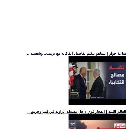
.. ساعة حوار | نتنياهو يتكتم تفاصيل اتفاقاته مع ترمب.. وشعبيته
.. العالم الليلة | انفجار قوي داخل مصفاة الزاوية في ليبيا وحريق