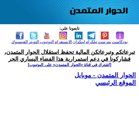
تابعونا على:
بودكاست
بنترست
تيلكرام
لينكدإن
الانستغرام
اليوتيوب
التويتر
الفيسبوك
تبرعاتكم وتبرعاتكن المالية تحفظ استقلال الحوار المتمدن،
فشاركونا في دعم استمرارية هذا الفضاء اليساري الحر
[اشترك في قناة ‫«الحوار المتمدن» على اليوتيوب]
الحوار المتمدن - موبايل
الموقع الرئيسي