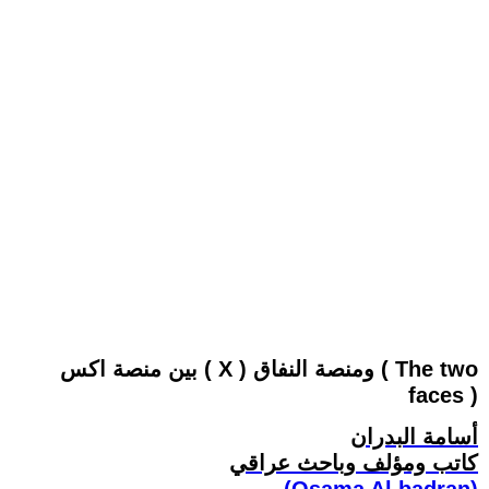
بين منصة اكس ( X ) ومنصة النفاق ( The two
faces )
أسامة البدران
كاتب ومؤلف وباحث عراقي
(Osama Al.badran)