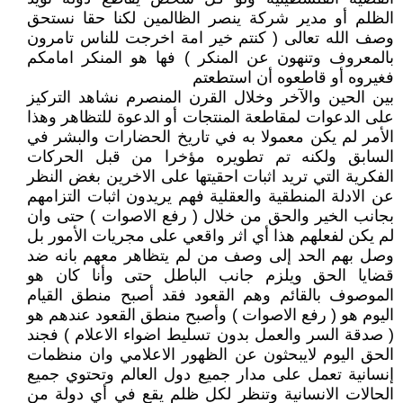
الظلم أو مدير شركة ينصر الظالمين لكنا حقا نستحق
وصف الله تعالى ( كنتم خير امة اخرجت للناس تامرون
بالمعروف وتنهون عن المنكر ) فها هو المنكر امامكم
فغيروه أو قاطعوه أن استطعتم
بين الحين والآخر وخلال القرن المنصرم نشاهد التركيز
على الدعوات لمقاطعة المنتجات أو الدعوة للتظاهر وهذا
الأمر لم يكن معمولا به في تاريخ الحضارات والبشر في
السابق ولكنه تم تطويره مؤخرا من قبل الحركات
الفكرية التي تريد اثبات احقيتها على الاخرين بغض النظر
عن الادلة المنطقية والعقلية فهم يريدون اثبات التزامهم
بجانب الخير والحق من خلال ( رفع الاصوات ) حتى وان
لم يكن لفعلهم هذا أي اثر واقعي على مجريات الأمور بل
وصل بهم الحد إلى وصف من لم يتظاهر معهم بانه ضد
قضايا الحق ويلزم جانب الباطل حتى وأنا كان هو
الموصوف بالقائم وهم القعود فقد أصبح منطق القيام
اليوم هو ( رفع الاصوات ) وأصبح منطق القعود عندهم هو
( صدقة السر والعمل بدون تسليط اضواء الاعلام ) فجند
الحق اليوم لايبحثون عن الظهور الاعلامي وان منظمات
إنسانية تعمل على مدار جميع دول العالم وتحتوي جميع
الحالات الانسانية وتنظر لكل ظلم يقع في أي دولة من