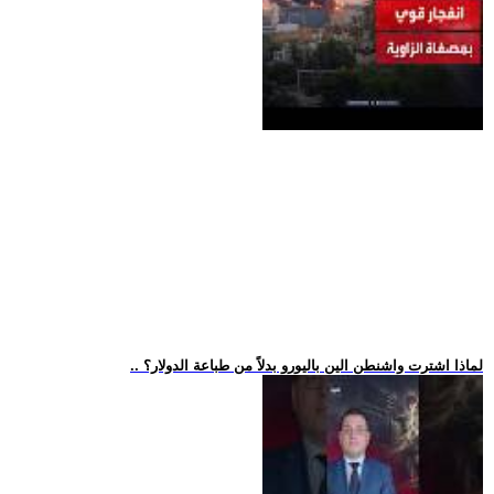
.. لماذا اشترت واشنطن الين باليورو بدلاً من طباعة الدولار؟