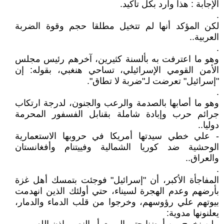
الإجابة : هذا وارد بكل تأكيد.
.
لكن المؤكد أنها لم تتخيل مطلقا حجم وقوة الضربة
العربية..
.
وهو ما اعترفت به بألسنة كثيرين، آخرهم رئيس مجلس
الأمن القومي الإسرائيلي، تساحي هنغبي، بقوله: إن
"إسرائيل" تعرضت لـ"ضربة لا تطاق".
.
وهو ما أصابها بالصدمة والرعب والجنون، لدرجة ارتكاب
جرائم حرب وإبادة شاملة بقنابل الفسفور المحرمة
دوليا..
- علي خطي سيدتها أمريكا في حروبها الاستعمارية
الوحشية ضد كوريا الشمالية وفييتنام وأفغانستان
والعراق..
.
المفاجأة الأكبر، أن "إسرائيل" فوجئت بتمسك أهل غزة
بأرضهم وعدم الهجرة لسيناء، حتي أولئك الذين انهدمت
بيوتهم علي رؤوسهم، وخرجوا من قلب الدماء والدمار،
يعلنونها مدوية: