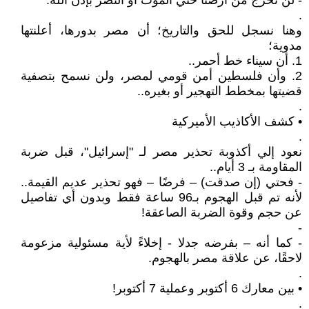
- لن نخرج من أرضنا حتي الموت أو النصر بإذن الله.
.
وهنا نسجل للحق والتاريخ؛ أن مصر بدورها، أعلنتها
مدوية؛
1. أن سيناء خط أحمر..
2. وأن فلسطين أمن قومي لمصر، ولن نسمح بتصفية
قضيتها بمخطط التهجير أو بغيره..
.
• كشف الأكاذيب الأميركية
.
نعود إلي أكذوبة تحذير مصر لـ "إسرائيل"، قبل ضربة
المقاومة بـ 3 أيام..
- فحتي (إن صدقت) – فرضًا – فهو تحذير عديم القيمة..
لأنه تم قبل الهجوم بـ96 ساعة فقط وبدون أي تفاصيل
عن حجم وقوة الضربة الصاعقة!
-
- كما أنه – بفرضه جدلا - إخلاءً لأية مسئولية مزعومة
لاحقًا، عن علاقة مصر بالهجوم.
.
• بين معارك 6 أكتوبر وعملية 7 أكتوبر!
.