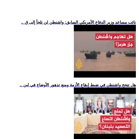
.. نائب مساعد وزير الدفاع الأمريكي السابق: واشنطن لن تلجأ إلى ق
.. هل تنجح واشنطن في ضبط إيقاع الأزمة ومنع تدهور الأوضاع في لبن