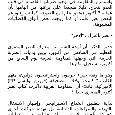
واستمرار المقاومة في توجيه ضرباتها القاصمة في قلب
العدو بنجاح، دليلا متجددا علي برائتها من اتهامها بأن
عملية 7 أكتوبر (متفق عليها مع العدو) – كما تسرع وزعم
البعض بغير علم، أو كما روجت بعض أبواق الفضائيات
المشبوهة.
.
• نصر باعتراف "الآخر"
.
جدير بالذكر؛ أن أوجه الشبه بين معارك النصر المصري
العظيم في السادس من أكتوبر، وبين بدايات الضربة
الحربية التي وجهتها المقاومة العربية يوم السابع من
أكتوبر، يستحيل إنكارها.
.
وهو ما وثقه خبراء حربيون واستراتيجيون دوليون، منهم
الكاتب " كينيث بولاك " بصحيفة (فورين بوليسي FP)
الأميركية، قائلا:- أن المقاومة العربية ذاكرت كتاب نصر
أكتوبر المصري جيدا..؛
.
بداية بتطبيق الخداع الاستراتيجي وإظهار الانشغال
بالتهدئة والصراعات الداخلية، بل تهدئة حركات أخري
كحركة الجهاد الإسلامي، إذا حاولت شن عمليات