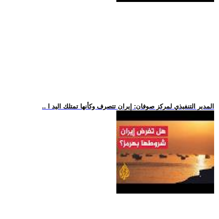
.. المدير التنفيذي لمركز صوفان: إيران تتصرف وكأنها تمتلك اليد ا