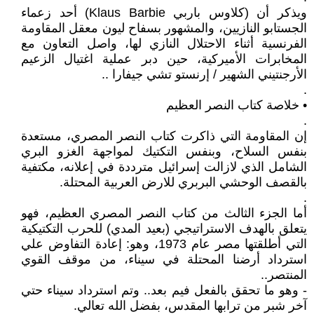
ويذكر أن (كلاوس باربي Klaus Barbie) أحد زعماء
الجستابو النازيين، والمشهور بسفاح ليون معقل المقاومة
الفرنسية أثناء الاحتلال النازي لها، واصل التعاون مع
المخابرات الأميركية، حين دبر عملية اغتيال الزعيم
الأرجنتيني الشهير / إرنستو تشي جيفارا ..
.
• خلاصة كتاب النصر العظيم
.
إن المقاومة التي ذاكرت كتاب النصر المصري، مستعدة
بنفس السلاح، وبنفس التكتيك لمواجهة الغزو البري
الشامل الذي لازالت إسرائيل مترددة في إعلانه، مكتفية
بالقصف الوحشي البربري للارض العربية المحتلة.
.
أما الجزء الثالث من كتاب النصر المصري العظيم، فهو
يتعلق بالهدف الاستراتيجي (بعيد المدي) للحرب التكتيكية
التي أطلقتها مصر عام 1973، وهو: إعادة التفاوض علي
استرداد أرضنا المحتلة في سيناء، من موقف القوي
المنتصر..
- وهو ما تحقق بالفعل فيم بعد.. وتم استرداد سيناء حتي
آخر شبر من ترابها المقدس، بفضل الله تعالي.