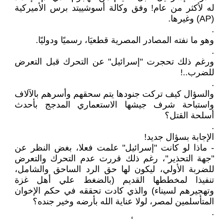
له لأكثر من عام! وفق وكالة أسوشييتد برس الأميركية
(AP) وغيرها.
.
وهو ما نفته المصادر المصرية قطعيَا، رسميًا ودوليًا.
.
ورغم ذلك تحجرت "إسرائيل" عن التحرك قبل التعرض
للضرب..!
.
والسؤال كيف تركت جنودها يتم سحقهم وأسرهم بالآلاف
واستباحة شرف جيشها الاستعماري المدجج بأحدث
أسلحة القتل؟
.
الإجابة بسؤال جديد!
- ماذا لو كانت "إسرائيل" علمت فعلا، بغض النظر عن
"جهة التحذير"، رغم ذلك قررت عدم التحرك والتعرض
للضربة الأولي، ليكون لها حق الرد الساحق والشامل،
تنفيذا لمخططها القديم (بالضغط علي أهل غزة
وتهجيرهم لسيناء) والذي كادت تحققه في حكم الإخوان
المتأسلمين لمصر، لولا عناية الله بأرضه وخير جنده؟
.