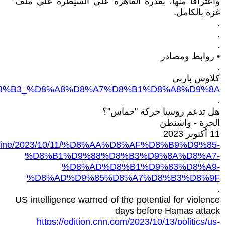
واعترافا منها، بقدرة القاهرة علي السيطرة علي ملف
غزة بالكامل.
.
.
.
• روابط ومصادر
.
كلاوس باربي
9%88%D8%B3_%D8%A8%D8%A7%D8%B1%D8%A8%D9%8A
.
هل تدعم روسيا حركة "حماس"؟
الحرة - واشنطن
11 أكتوبر 2023
alestine/2023/10/11/%D8%AA%D8%AF%D8%B9%D9%85-
%D8%B1%D9%88%D8%B3%D9%8A%D8%A7-
%D8%AD%D8%B1%D9%83%D8%A9-
%D8%AD%D9%85%D8%A7%D8%B3%D8%9F
.
US intelligence warned of the potential for violence
days before Hamas attack
https://edition.cnn.com/2023/10/13/politics/us-