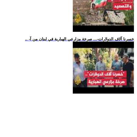
.. -خسرنا آلاف الدولارات-... صرخة مزارعي الهبارية في لبنان من آ