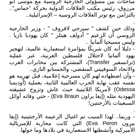
مباحثات بين مسؤولي الخارجية الروسية مع موسى أبو
مرزوق، رئيس مكتب العلاقات الدولية بحركة "حماس"..
بالتزامن مع توتر العلاقات الروسية – الإسرائيلية..
.
وذلك حين كشف " سيرجي لافروف " - وزير الخارجية
الروسي أن الزعيم " أدولف هيتلر " كان يهوديا نازيا .
وليس مسيحيا ألمانيا ..
- دليلا أنه كان شريكًا بمؤامرة استعمارية عالمية، لتهجير
يهود ألمانيا لاحتلال فلسطين العربية، عبر عملية
(ترانسفير Transfer)، المشتركة بين مخابرات الغرب
والاتحاد السوفييتي المنقضي، والجستابو النازي..
- وأن اضطهاده لهم كان مسرحية إعلامية، قبل تهريبه هو
نفسه عقب نهاية الحرب العالمية الثانية، بعملية (أوديسا
Odessa) لأمريكا اللاتينية حيث عاش وتزوج عشيقته
اليهودية مثله (إيفا براون Eva Braun) - حتي وفاته أوائل
السبعينات بالأرجنتين!
.
- وربما.. لهذا السبب تم اغتيال الزعيمة الأرجنتينية (إيفا
بيرون Eva Peron) التي كانت محاربة للإمبريالية
الأميركية وأنشطتها الاستعمارية في بلادها وما حولها.
.