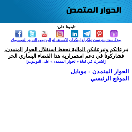
تابعونا على:
بودكاست
بنترست
تيلكرام
لينكدإن
الانستغرام
اليوتيوب
التويتر
الفيسبوك
تبرعاتكم وتبرعاتكن المالية تحفظ استقلال الحوار المتمدن،
فشاركونا في دعم استمرارية هذا الفضاء اليساري الحر
[اشترك في قناة ‫«الحوار المتمدن» على اليوتيوب]
الحوار المتمدن - موبايل
الموقع الرئيسي