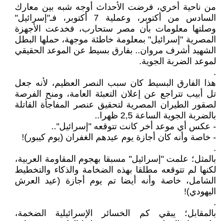
من ناحية أخري، فرضت الأحداث أوجه شبه بين معارك
السادس من أكتوبر، وعملية 7 أكتوبر، فـ"إسرائيل"
وصلتها معلومات بأن مصر ستحارب، فخدعت الأجهزة
المصرية "إسرائيل" بمعلومة خاطئة موجهة، حملها البطل
الشهيد أشرف مروان.. بفارق بسيط عن الموعد الحقيقي
لموعد الضربة الجوية.
.
هذا الفارق البسيط كان سبب النصر العظيم، لأنه جعل
تل أبيب تتراجع عن إعلان التعبئة العامة، ومنح الفرصة
لصقور الطيران المصرية لتحقيق عنصر المفاجأة القاتلة
بالضربة الجوية الساعة 2,5 ظهرا..
- عكس أي موعد أخر كانت تتوقعه "إسرائيل"..
- خاصة وأنه كان أجازة يوم عيدهم الغفران (يوم كيبور)!
.
بالمثل؛ علمت "إسرائيل" مسبقا بهجوم المقاومة العربية،
لكنها لم تتوقعه مطلقا بهذه الضخامة والذكاء والتخطيط
الشامل، خاصة وأنه أيضا تم يوم أجازة (عيد العرش
اليهودي)!
.
بالمقابل؛ يبقي كم الخسائر الإسرائيلية الضخمة،