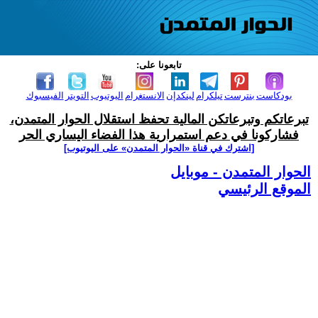
تابعونا على:
بودكاست
بنترست
تيلكرام
لينكدإن
الانستغرام
اليوتيوب
التويتر
الفيسبوك
تبرعاتكم وتبرعاتكن المالية تحفظ استقلال الحوار المتمدن،
فشاركونا في دعم استمرارية هذا الفضاء اليساري الحر
[اشترك في قناة ‫«الحوار المتمدن» على اليوتيوب]
الحوار المتمدن - موبايل
الموقع الرئيسي