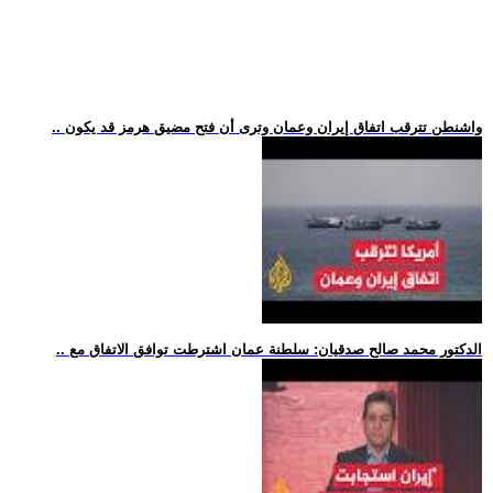
.. واشنطن تترقب اتفاق إيران وعمان وترى أن فتح مضيق هرمز قد يكون
.. الدكتور محمد صالح صدقيان: سلطنة عمان اشترطت توافق الاتفاق مع