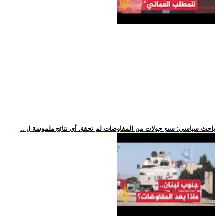
.. باحث سياسي: سبع جولات من المفاوضات لم تحقق أي نتائج ملموسة ل