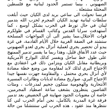
الصهيوني ، بينما تستمر الحدود لبنانية مع فلسطين
المحتلة مشتعلة .
فرنسا تحولت الى ساعي بريد لدى الكيان حيث أبلغت
سلطات لبنانية تهديد الكيان المجرم لحزب الله بتدمير
لبنان في حال تورط في الحرب بشكل أوسع ، كما
أستهدفت سرايا القدس وكتائب القسام في طولكرم
قوات الأحتلال،مما يشير الى أن المواجهات المسلحة
ستشتد في الضفة الغربية خلال الأيام القادمة، في غزة
يبدو أن تحضير يجري لعملية أنزال بحري لعدو الصهيوني
حيث عدد الأنفاق قليل، وهذا ربما ما يفسر تدمير الممنهج
على طول خط ساحل ويفسر كذلك البوارج الأمريكية
وبريطانية مقابل الكيان ويتزامن ذلك في اعتقادي مع
الاجتياح البري لذلك لابد لمقاومة من وضع خطة مضادة
لأي أنزال بحري محتمل ، والمقاومة جهزت نفسها جيدا
الاجتياح البري، صواريخ مضادة لدبابات وطائرات المسيرة
الأنتحارية والهجومية ستكون جحيم لمدرعات ، ومئات
القناصين ينتظرون بشغف ساعة اصطياد المجرمين،
خاصة أن معنويات الجنود صهاينة في الحضيض بعد تدمير
فرقة غزة المدربة بالكامل، نحن أمام الحرب لتي كنا
ننتظرها منذ عقود ، هذه الحرب لتي ستنتشلنا من حالة