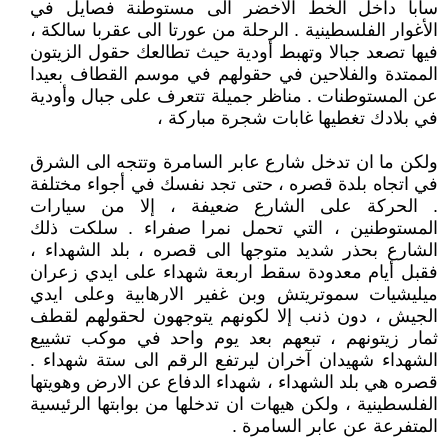
سابا داخل الخط الأخضر الى مستوطنة فصايل في
الأغوار الفلسطينية . الرحلة من عورتا الى عقربا سالكة ،
فيها تصعد جبالا وتهبط أودية حيث تطالعك حقول الزيتون
الممتدة والفلاحين في حقولهم في موسم القطاف بعيدا
عن المستوطنات . مناظر جميلة تتعرف على جبال وأودية
في بلادك تغطيها غابات شجرة مباركة ،
ولكن ما ان تدخل شارع عابر السامرة وتتجه الى الشرق
في اتجاه بلدة قصره ، حتى تجد نفسك في أجواء مختلفة
. الحركة على الشارع ضعيفة ، إلا من سيارات
المستوطنين ، التي تحمل نمرا صفراء . سلكت ذلك
الشارع بحذر شديد متوجها الى قصره ، بلد الشهداء ،
فقبل أيام معدودة سقط اربعة شهداء على ايدي زعران
ميليشيات سموتريتش وبن غفير الارهابية وعلى ايدي
الجيش ، دون ذنب إلا لكونهم يتوجهون لحقولهم لقطف
ثمار زيتونهم ، تبعهم بعد يوم واحد في موكب تشييع
الشهداء شهيدان آخران ليرتفع الرقم الى ستة شهداء .
قصره هي بلد الشهداء ، شهداء الدفاع عن الارض وهويتها
الفلسطينية ، ولكن هيهات ان تدخلها من بوابتها الرئيسية
المتفرعة عن عابر السامرة .