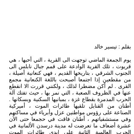
بقلم : تيسير خالد
يوم الجمعة الماضي توجهت الى القرية ، التي أحبها ، هي
قريوت ، تلك القرية الوادعة على قمم جبال نابلس الى
الجنوب الشرقي ، بتاريخها القديم ، فهي كنعانية أصيلة ،
من مقطعين إذا اجتمعا أصبحت باللغة الكنعانية مجمع
القرى . لم أكن مضطرا لذلك ، ولكنني قررت الا انقطع
عنها في الظروف الصعبة ، التي نمر بها ، حيث تفتك آلة
الحرب المدمرة بقطاع غزة ، بمبانيها السكنية وبسكانها .
أطنان من القنابل تلقيها طائرات الموت ، أميركية
الصناعة على رؤوس مواطنين عزل وأبرياء في مساكنهم
وفي مستشفياتهم ، أطنان فاقت في حجمعا حتى الأن
عشرة أضعاف ما تعرضت له مدينة درسدن الألمانية في
الحرب العالمية الثانية على ايدي طائرات الموت