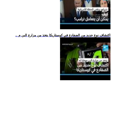
.. اكتشاف نوع جديد من الضفادع في كوستاريكا يتخذ من مزارع البن م