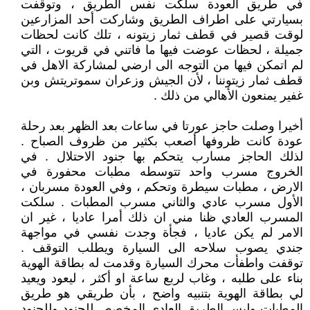
في طريق العودة سلكت نفس الطريق ، وتوقفت
بسيارتي على اطراف الطريق وشاركت أحد المزارعين
لوقت قصير في قطف ثمار زيتونه ، تلك كانت لحظات
جميلة ، لحظات عوضت فيها ما فاتني في قريوت ، التي
لم اتمكن فيها من التوجه الى ارضي لمشاركة الاهل في
قطف ثمار زيتوننا ، لأن الجيش وزعران سموتريتش وبن
غفير يمنعون الأهالي من ذلك .
أخيرا وصلت حاجز عورتا في ساعات بعد الظهر بعد رحلة
عودة كانت ظروفها أصعب بكثير من ظروف الصباح .
لذلك الحاجز مسارب يتحكم بها جنود الاحتلال . في
الخروج مسرب واحد تتوسطه مطبات محفورة في
الارض ، مطبات سيطرة وتحكم ، وفي العودة مسربان ،
الأول مسرب عادي والثاني مسرب المطبات . سلكت
المسرب العادي ظنا مني ان ذلك أمرا عاديا ، غير ان
الامر لم يكن عاديا ، فجأة وجدت نفسي في مواجهة
جندي يصوب سلاحه الى السيارة ويطلب التوقف .
توقفت واطفأت محرك السيارة وقدمت له بطاقة الهوية
بناء على طلبه ، وغاب لربع ساعة او أكثر ، ليعود ويعيد
لي بطاقة الهوية بتنبيه واضح ، بأن طريقي هو طريق
المطبات وليس الطريق العادي المخصص للجنود وللجنود