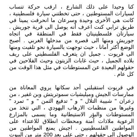
كنا وحيدا على ذلك الشارع ، ارقب حركة تنساب
لسيارات المستوطنين ، حتى تخطتني سيارة فلسطينية ،
كانت هي الأخرى وحيدة وسرعان ما انحرفت يمينا في
طريق ترابي كنت اعرف أنه يوصل الى قرية جوريش .
سيارتان فلسطينيتان فقط في المنطقة في اتجاه
جوريش ومنها الى قصره من مدخلها الغربي . أصبح
الوضع أكثر أمانا ، حيث توجهت بالسيارة نحو تلفيت ومنها
الى قريوت . جميل ان يتعرف الفلسطيني على ريف
بلاده الجميل ، حيث غابات الزيتون وحيث الفلاحين في
حقولهم البعيدة عن المستوطنات في مثل هذا الوقت من
كل عام .
في قريوت استقبلني أحد سكانها يروي المعاناة من
ممارسات الجيش وميليشيات سموتريتش وبن غفير ، من
زعران " شبيبة التلال " و " تدفيع الثمن " و " تمرد "
وغيرها من منظمات الارهاب اليهودي ، التي تتخذ من
المستوطنات والبؤر الاستيطانية وما يسمى بالمزارع
الرعوية ملاذات آمنة ومحطات انطلاق للاعتداء على
المواطنين الفلسطينيين . اجيش يمنع المواطنين من
الوصول الى حقولهم ، حتى على بعد 200 متر من البيوت