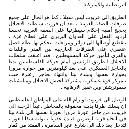
البريطانية والأميركية .
الطريق الى قريوت ليس سهلا ، كما هو الحال على جميع
طرقات الضفة الغربية ، بعد ان قررت سلطات الاحتلال
بحجج أمنية إحكام سيطرتها على الضفة الغربية تحسبا
لردود الفعل على العدوان البربري على قطاع غزة ،
بتقطيع أوصالها الى دوائر ومربعات يتحكم بها نظام فصل
عنصري على الطرقات الخارجية بين المدن والبلدات
والقرى لتأمين حركة المستوطنين . فقد اغلقت سلطات
الاحتلال الطريق الرئيسي أمام حركة الفلسطينيين بدءا
بالحاجز العسكري على بعد كيلومترين من حوارة مرورا
بحوارة نفسها وببلدة بيتا وانتهاء بحاجز زعترة حيث
تتمركز قوة عسكرية مشتركة لجيش الاحتلال وميليشيات
سموتريتش وبن غفير الارهابية .
للوصل الى قريوت او رام الله على المواطن الفلسطيني
ان يسلك طرقا بديلة محفوفة بالمخاطر . تبدأ الرحلة الى
قريوت من حاجز عورتا مرورا بعورتا نفسها الى بلدة بيتا
في اتجاه قرية اوصرين فبلدة عقريا ، بوابة شفا الغور ،
لتدخل بعد ذلك الى شارع عابر السامرة ، الممتد من كفار