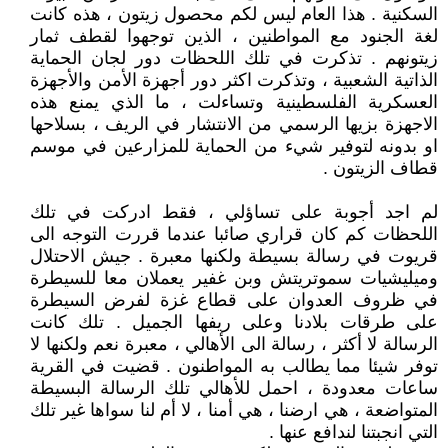
السكنية . هذا العام ليس لكم محصول زيتون ، هذه كانت
لغة الجنود مع المواطنين ، الذين توجهوا لقطف ثمار
زيتونهم . تذكرت في تلك اللحظات دور لجان الحماية
الذاتية الشعبية ، وتذكرت اكثر دور أجهزة الأمن والأجهزة
العسكرية الفلسطينية وتساءلت ، ما الذي يمنع هذه
الاجهزة بزيها الرسمي من الانتشار في الريف ، بسلاحها
او بدونه لتوفير شيء من الحماية للمزارعين في موسم
قطاف الزيتون .
لم اجد أجوبة على تساؤلي ، فقط ادركت في تلك
اللحظات كم كان قراري صائبا عندما قررت التوجه الى
قريوت في رسالة بسيطة ولكنها معبرة . جيش الاحتلال
وميليشيات سموتريتش وبن غفير يعملان معا للسيطرة
في ظروف العدوان على قطاع غزة لفرض السيطرة
على طرقات بلادنا وعلى ريفها الجميل . تلك كانت
الرسالة لا أكثر ، رسالة الى الأهالي ، معبرة نعم ولكنها لا
توفر شيئا مما يطالب به المواطنون . قضيت في القرية
ساعات معدودة ، احمل للأهالي تلك الرسالة البسيطة
المتواضعة ، هي ارضنا ، هي أمنا ، لا أم لنا سواها غير تلك
التي انجبتنا لندافع عنها .