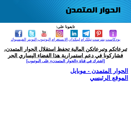
تابعونا على:
بودكاست
بنترست
تيلكرام
لينكدإن
الانستغرام
اليوتيوب
التويتر
الفيسبوك
تبرعاتكم وتبرعاتكن المالية تحفظ استقلال الحوار المتمدن،
فشاركونا في دعم استمرارية هذا الفضاء اليساري الحر
[اشترك في قناة ‫«الحوار المتمدن» على اليوتيوب]
الحوار المتمدن - موبايل
الموقع الرئيسي