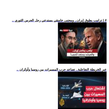
.. ترامب يطوق إيران.. ومجتبى خامنئي يستدعي رجل الحرس الثوري | #
.. عبر الخريطة التفاعلية.. تصاعد حرب المسيرات بين روسيا وأوكران